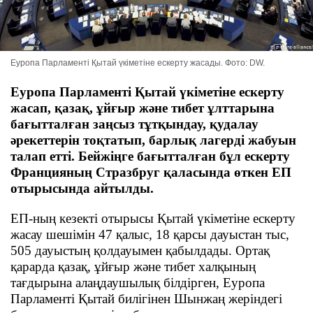
Еуропа Парламенті Қытай үкіметіне ескерту жасады. Фото: DW.
Еуропа Парламенті Қытай үкіметіне ескерту
жасап, қазақ, ұйғыр және тибет ұлттарына
бағытталған заңсыз тұтқындау, қудалау
әрекеттерін тоқтатып, барлық лагерді жабуын
талап етті. Бейжіңге бағытталған бұл ескерту
Францияның Стразбруг қаласында өткен ЕП
отырысында айтылды.
ЕП-ның кезекті отырысы Қытай үкіметіне ескерту
жасау шешімін 47 қалыс, 18 қарсы дауыстан тыс,
505 дауыстың қолдауымен қабылдады. Ортақ
қарарда қазақ, ұйғыр және тибет халқының
тағдырына алаңдаушылық білдірген, Еуропа
Парламенті Қытай билігінен Шынжаң жеріндегі