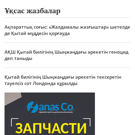
Ұқсас жазбалар
Ақпараттық соғыс: «Жалдамалы жазғыштар» шетелде
де Қытай мүддесін қорғауда
АҚШ Қытай билігінің Шыңжаңдағы әрекетін геноцид
деп таныды
Қытай билігінің Шыңжаңдағы әрекетін тексеретін
тәуелсіз сот Лондонда құрылды