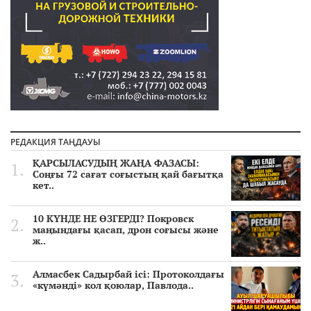
РЕДАКЦИЯ ТАҢДАУЫ
ҚАРСЫЛАСУДЫҢ ЖАҢА ФАЗАСЫ:
Соңғы 72 сағат соғыстың қай бағытқа
кет..
10 КҮНДЕ НЕ ӨЗГЕРДІ? Покровск
маңындағы қасап, дрон соғысы және
ж..
Алмасбек Садырбай ісі: Протоколдағы
«күмәнді» кол қоюлар, Павлода..