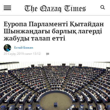
Еуропа Парламенті Қытайдан
Шынжаңдағы барлық лагерді
жабуды талап етті
Естай Божан
20 Сәуір, 2019 сағат 13:12