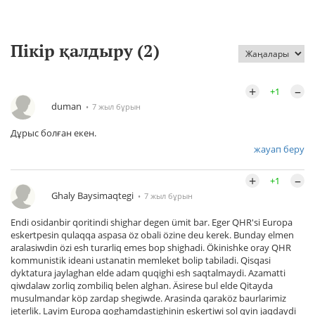
Пікір қалдыру (
2
)
+
–
+1
duman
7 жыл бұрын
Дұрыс болған екен.
жауап беру
+
–
+1
Ghaly Baysimaqtegi
7 жыл бұрын
Endi osidanbir qoritindi shighar degen ümit bar. Eger QHR'si Europa
eskertpesin qulaqqa aspasa öz obali özine deu kerek. Bunday elmen
aralasiwdin özi esh turarliq emes bop shighadi. Ökinishke oray QHR
kommunistik ideani ustanatin memleket bolip tabiladi. Qisqasi
dyktatura jaylaghan elde adam quqighi esh saqtalmaydi. Azamatti
qiwdalaw zorliq zombiliq belen alghan. Äsirese bul elde Qitayda
musulmandar köp zardap shegiwde. Arasinda qaraköz baurlarimiz
jeterlik. Layim Europa qoghamdastighinin eskertiwi sol qyin jaqdaydi