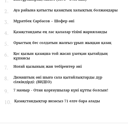
Ауа райына қатысты қазақтың халықтық болжамдары
Мұратбек Сарбасов – Шофер әні
Қазақстандағы ең лас қалалар тізімі жарияланды
Орыстың бес солдатын жалғыз ұрып жыққан қазақ
Қос қызын қазақша той жасап ұзатқан қытайдың
құпиясы
Ноғай қызының жан тебірентер әні
Димаштың әні шыға сала қытайлықтарды дүр
сілкіндірді: (ВИДЕО)
7 мамыр - Отан қорғаушылар күні құтты болсын!
Қазақстандықтар визасыз 71 елге бара алады