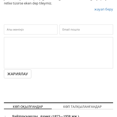
retke tüsirse eken dep tileymiz.
жауап беру
ЖАРИЯЛАУ
КӨП ОҚЫЛҒАНДАР
КӨП ТАЛҚЫЛАНҒАНДАР
Байтұрсынұлы, Ахмет (1873—1938 жж.)