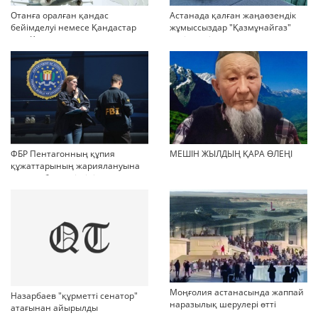
Отанға оралған қандас
Астанада қалған жаңаөзендік
бейімделуі немесе Қандастар
жұмыссыздар "Қазмұнайгаз"
мен Қазақстандағы
келіссөзді тоқтатып тастады
мигранттарды ақпараттық
дейді
қолдау және әлеуметтік
бейімдеудің медиа-стратегиясы
ФБР Пентагонның құпия
МЕШІН ЖЫЛДЫҢ ҚАРА ӨЛЕҢІ
құжаттарының жариялануына
қатысы бар күдіктіні қамады
Моңғолия астанасында жаппай
Назарбаев "құрметті сенатор"
наразылық шерулері өтті
атағынан айырылды