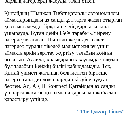
барлық лагерлерді жабуды талап еткен.
Қытайдың Шынжаң,Тибет қатарлы автономиялы
аймақтарындағы аз санды ұлттарға жасап отырған
қысымы әлемде бірқатар елдің қарсылығына
ұшырауда. Бұған дейін БҰҰ тарабы «Үйрену
лагерлері» атаған Шынжаң жеріндегі саяси
лагерлер туралы тікелей мәлімет жинау үшін
аймақта еркін зерттеу жүргізу талабын қойған
болатын. Алайда, халықаралық қауымдастықтың
бұл талабын Бейжің билігі қабылдамады. Тек,
Қытай үкіметі жағынан белгіленген бірнеше
лагерге ғана дипломаттардың кіруіне рұқсат
берген. Ал, АҚШ Конгресі Қытайдың аз санды
ұлттарға жасаған қысымына қарсы заң жобасын
қарастыру үстінде.
“The Qazaq Times”