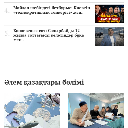
Майдан шебіндегі бетбұрыс: Киевтің
«технократиялық төңкерісі» жән..
Қонаевтағы сот: Садырбайды 12
жылға соттағысы келетіндер бұқа
мен..
Әлем қазақтары бөлімі