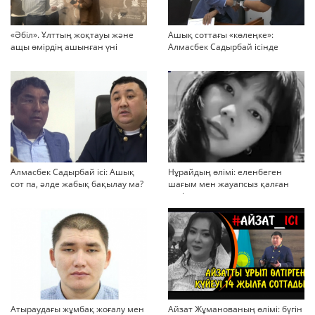
«Әбіл». Ұлттың жоқтауы және
Ашық соттағы «көлеңке»:
ащы өмірдің ашынған үні
Алмасбек Садырбай ісінде
жауапсыз қалған сұрақтар
көбейіп барады
Алмасбек Садырбай ісі: Ашық
Нұрайдың өлімі: еленбеген
сот па, әлде жабық бақылау ма?
шағым мен жауапсыз қалған
қауіп
Атыраудағы жұмбақ жоғалу мен
Айзат Жұманованың өлімі: бүгін