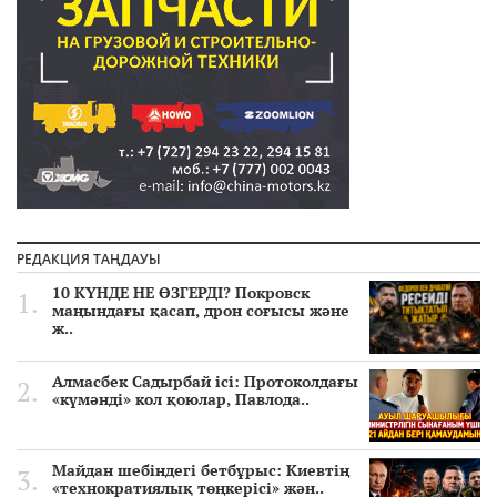
РЕДАКЦИЯ ТАҢДАУЫ
10 КҮНДЕ НЕ ӨЗГЕРДІ? Покровск
маңындағы қасап, дрон соғысы және
ж..
Алмасбек Садырбай ісі: Протоколдағы
«күмәнді» кол қоюлар, Павлода..
Майдан шебіндегі бетбұрыс: Киевтің
«технократиялық төңкерісі» жән..