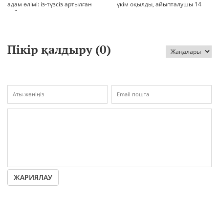
адам өлімі: із-түзсіз артылған
үкім оқылды, айыпталушы 14
отбасы, полиция тергеуі және
жылға сотталды
қоғам реакциясы
Пікір қалдыру (
0
)
ЖАРИЯЛАУ