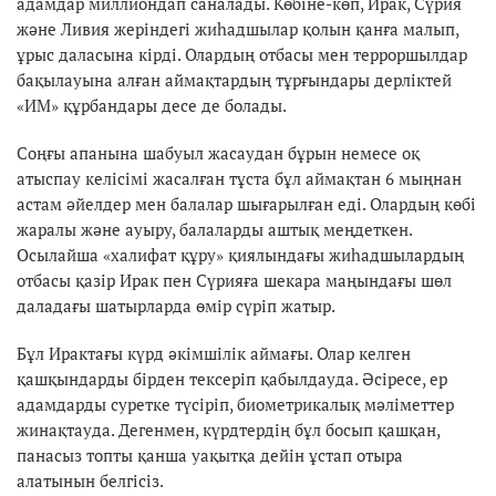
адамдар миллиондап саналады. Көбіне-көп, Ирак, Сүрия
және Ливия жеріндегі жиһадшылар қолын қанға малып,
ұрыс даласына кірді. Олардың отбасы мен терроршылдар
бақылауына алған аймақтардың тұрғындары дерліктей
«ИМ» құрбандары десе де болады.
Соңғы апанына шабуыл жасаудан бұрын немесе оқ
атыспау келісімі жасалған тұста бұл аймақтан 6 мыңнан
астам әйелдер мен балалар шығарылған еді. Олардың көбі
жаралы және ауыру, балаларды аштық меңдеткен.
Осылайша «халифат құру» қиялындағы жиһадшылардың
отбасы қазір Ирак пен Сүрияға шекара маңындағы шөл
даладағы шатырларда өмір сүріп жатыр.
Бұл Ирактағы күрд әкімшілік аймағы. Олар келген
қашқындарды бірден тексеріп қабылдауда. Әсіресе, ер
адамдарды суретке түсіріп, биометрикалық мәліметтер
жинақтауда. Дегенмен, күрдтердің бұл босып қашқан,
панасыз топты қанша уақытқа дейін ұстап отыра
алатынын белгісіз.