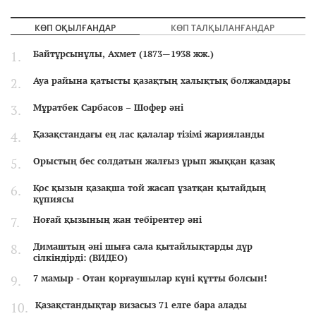
КӨП ОҚЫЛҒАНДАР
КӨП ТАЛҚЫЛАНҒАНДАР
Байтұрсынұлы, Ахмет (1873—1938 жж.)
Ауа райына қатысты қазақтың халықтық болжамдары
Мұратбек Сарбасов – Шофер әні
Қазақстандағы ең лас қалалар тізімі жарияланды
Орыстың бес солдатын жалғыз ұрып жыққан қазақ
Қос қызын қазақша той жасап ұзатқан қытайдың
құпиясы
Ноғай қызының жан тебірентер әні
Димаштың әні шыға сала қытайлықтарды дүр
сілкіндірді: (ВИДЕО)
7 мамыр - Отан қорғаушылар күні құтты болсын!
Қазақстандықтар визасыз 71 елге бара алады