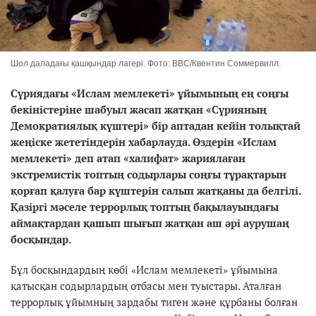
Шол даладағы қашқындар лагері. Фото: BBC/Квентин Соммервилл.
Сүриядағы «Ислам мемлекеті» ұйымының ең соңғы
бекіністеріне шабуыл жасап жатқан «Сүрияның
Демократиялық күштері» бір аптадан кейін толықтай
жеңіске жететіндерін хабарлауда. Өздерін «Ислам
мемлекеті» деп атап «халифат» жариялаған
экстремистік топтың содырлары соңғы тұрақтарын
қорғап қалуға бар күштерін салып жатқаны да белгілі.
Қазіргі мәселе террорлық топтың бақылауындағы
аймақтардан қашып шығып жатқан аш әрі аурушаң
босқындар.
Бұл босқындардың көбі «Ислам мемлекеті» ұйымына
қатысқан содырлардың отбасы мен туыстары. Аталған
террорлық ұйымның зардабы тиген және құрбаны болған