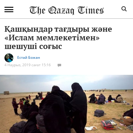
Қашқындар тағдыры және
«Ислам мемлекетімен»
шешуші соғыс
Естай Божан
4 Наурыз, 2019 сағат 15:16