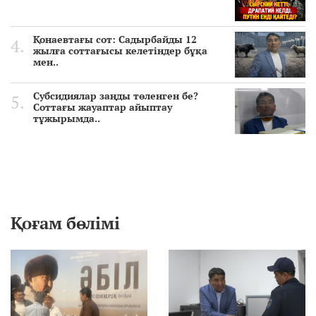
Қонаевтағы сот: Садырбайды 12
жылға соттағысы келетіндер бұқа
мен..
Субсидиялар заңды төленген бе?
Соттағы жауаптар айыптау
тұжырымда..
Қоғам бөлімі