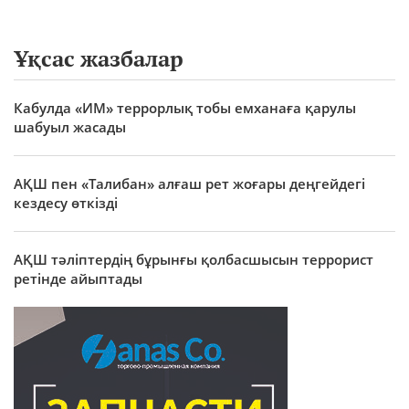
Ұқсас жазбалар
Кабулда «ИМ» террорлық тобы емханаға қарулы
шабуыл жасады
АҚШ пен «Талибан» алғаш рет жоғары деңгейдегі
кездесу өткізді
АҚШ тәліптердің бұрынғы қолбасшысын террорист
ретінде айыптады