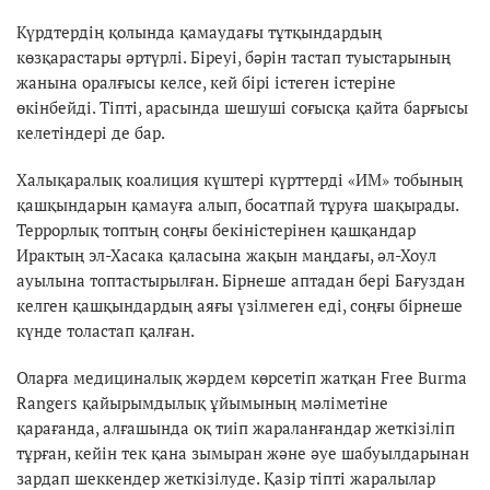
Күрдтердің қолында қамаудағы тұтқындардың
көзқарастары әртүрлі. Біреуі, бәрін тастап туыстарының
жанына оралғысы келсе, кей бірі істеген істеріне
өкінбейді. Тіпті, арасында шешуші соғысқа қайта барғысы
келетіндері де бар.
Халықаралық коалиция күштері күрттерді «ИМ» тобының
қашқындарын қамауға алып, босатпай тұруға шақырады.
Террорлық топтың соңғы бекіністерінен қашқандар
Ирактың эл-Хасака қаласына жақын маңдағы, әл-Хоул
ауылына топтастырылған. Бірнеше аптадан бері Бағуздан
келген қашқындардың аяғы үзілмеген еді, соңғы бірнеше
күнде толастап қалған.
Оларға медициналық жәрдем көрсетіп жатқан Free Burma
Rangers қайырымдылық ұйымының мәліметіне
қарағанда, алғашында оқ тиіп жараланғандар жеткізіліп
тұрған, кейін тек қана зымыран және әуе шабуылдарынан
зардап шеккендер жеткізілуде. Қазір тіпті жаралылар