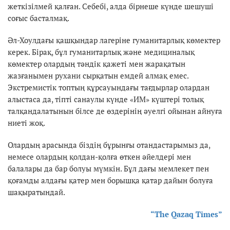
жеткізілмей қалған. Себебі, алда бірнеше күнде шешуші
соғыс басталмақ.
Әл-Хоулдағы қашқындар лагеріне гуманитарлық көмектер
керек. Бірақ, бұл гуманитарлық және медициналық
көмектер олардың тәндік қажеті мен жарақатын
жазғанымен рухани сырқатын емдей алмақ емес.
Экстремистік топтың құрсауындағы тағдырлар олардан
алыстаса да, тіпті санаулы күнде «ИМ» күштері толық
талқандалатынын білсе де өздерінің әуелгі ойынан айнуға
ниеті жоқ.
Олардың арасында біздің бұрынғы отандастарымыз да,
немесе олардың қолдан-қолға өткен әйелдері мен
балалары да бар болуы мүмкін. Бұл дағы мемлекет пен
қоғамды алдағы қатер мен борышқа қатар дайын болуға
шақыратындай.
“The Qazaq Times”