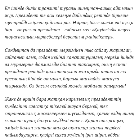
Ел ішінде билік транзиті туралы ашықтан-ашық айтылып
жүр. Президент те осы кезеңге дайындық ретінде бірнеше
сценарийді әзірлеп қойғаны рас. Әзірше, бізге мәлім екі нұсқа
бар – «тұңғыш президент – елбасы» мен «Қауіпсіздік кеңесі
төрағасының мәртебелері беретін мүмкіндіктер».
Сондықтан да президент мерзімінен тыс сайлау жариялап,
сайланып алып, содан кейінгі конституциялық мерзім ішінде
өз мұрагеріне формальды билікті тапсырып, оның екінші
президент ретінде қалыптасуына жоғарыда аталған екі
креслоның бірінде отырып, барлық жағдайды жасауға
тырысады. Өз басым осындай жолды жобалап отырмын!
Және де өршіп бара жатқан нарызылық президенттің
күнделікті саясатқа тікелей жауап бермей, тек
стратегиялық мәселелермен шұғылданып, қалың елдің ашық
сынынан аулақ болуға мүдделі етпек. Қарап отырсаңыз,
өмірде болып жатқан жалқы оқиғалар жалпы түрдегі
пайымдауларға, қазіргі саяси жүйенің іріп-шіріп, әбден