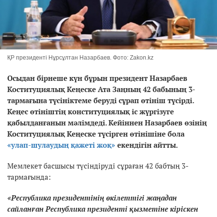
ҚР президенті Нұрсұлтан Назарбаев. Фото: Zakon.kz
Осыдан бірнеше күн бұрын президент Назарбаев
Коституциялық Кеңеске Ата Заңның 42 бабының 3-
тармағына түсініктеме беруді сұрап өтініш түсірді.
Кеңес өтініштің конституциялық іс жүргізуге
қабылданғанын мәлімдеді. Кейіннен Назарбаев өзінің
Коституциялық Кеңеске түсірген өтінішіне бола
«улап-шулаудың қажеті жоқ»
екендігін айтты.
Мемлекет басшысы түсіндіруді сұраған 42 бабтың 3-
тармағында:
«Республика президентiнiң өкiлеттiгi жаңадан
сайланған Республика президентi қызметiне кiрiскен