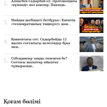
Алмасбек Садырбай ісі: Протоколдағы
«күмәнді» кол қоюлар, Павлода..
Майдан шебіндегі бетбұрыс: Киевтің
«технократиялық төңкерісі» жән..
Қонаевтағы сот: Садырбайды 12
жылға соттағысы келетіндер бұқа
мен..
Субсидиялар заңды төленген бе?
Соттағы жауаптар айыптау
тұжырымда..
Қоғам бөлімі