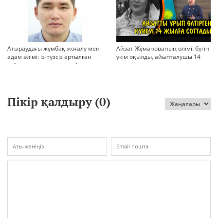
Атыраудағы жұмбақ жоғалу мен
Айзат Жұманованың өлімі: бүгін
адам өлімі: із-түзсіз артылған
үкім оқылды, айыпталушы 14
отбасы, полиция тергеуі және
жылға сотталды
қоғам реакциясы
Пікір қалдыру (
0
)