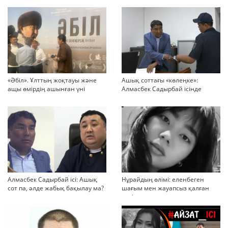
«Әбіл». Ұлттың жоқтауы және
Ашық соттағы «көлеңке»:
ащы өмірдің ашынған үні
Алмасбек Садырбай ісінде
жауапсыз қалған сұрақтар
көбейіп барады
Алмасбек Садырбай ісі: Ашық
Нұрайдың өлімі: еленбеген
сот па, әлде жабық бақылау ма?
шағым мен жауапсыз қалған
қауіп