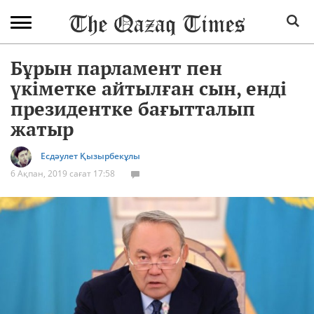
Бұрын парламент пен
үкіметке айтылған сын, енді
президентке бағытталып
жатыр
Есдәулет Қызырбекұлы
6 Ақпан, 2019 сағат 17:58