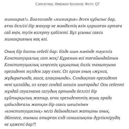
Саясаткер, Әміржан Қосанов. Фото: QT
мимикрия!».
Биологияда «мимикрия» деген құбылыс бар,
яғни белгілі бір жануар не жәндіктің өзін қоршаған ортаға
сай өңін, түсін өзгерту қабілеті. Бұл ұсыныс саяси
мимикрияның нақ өзі.
Оның бір басты себебі бар: бізде шын мәнінде тәуелсіз
Конституциялық сот жоқ! Құрамын өзі тағайындайтын
Конституциялық кеңестің құқықтық билік танытуына
президент мүлдем зәру емес. Ол орган оның «жұмса,
жұдырығында, ашса, алақанында». Сондықтан президент
нені қалайды, ол кеңес сондай шешім шығарады! Осы себепті
мұндай сауалнама салудың артында белгілі бір
құйтырқылық жатыр, яғни президенттің жуық арада
қабылдағалы жатқан бір саяси шешімінен
«конституциялық» негіз дайындалып жатқаны анық.
Әйтпесе, тыныш отырған елді соншалықты дүрліктірудің
не қажеті бар?!