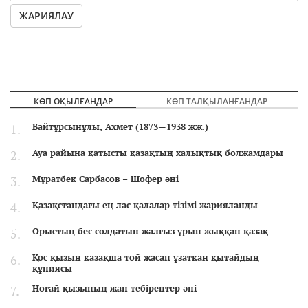
ЖАРИЯЛАУ
КӨП ОҚЫЛҒАНДАР
КӨП ТАЛҚЫЛАНҒАНДАР
Байтұрсынұлы, Ахмет (1873—1938 жж.)
Ауа райына қатысты қазақтың халықтық болжамдары
Мұратбек Сарбасов – Шофер әні
Қазақстандағы ең лас қалалар тізімі жарияланды
Орыстың бес солдатын жалғыз ұрып жыққан қазақ
Қос қызын қазақша той жасап ұзатқан қытайдың
құпиясы
Ноғай қызының жан тебірентер әні