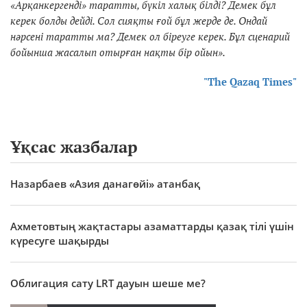
«Арқанкергенді» таратты, бүкіл халық білді? Демек бұл
керек болды дейді. Сол сияқты ғой бұл жерде де. Ондай
нәрсені таратты ма? Демек ол біреуге керек. Бұл сценарий
бойынша жасалып отырған нақты бір ойын».
"The Qazaq Times"
Ұқсас жазбалар
Назарбаев «Азия данагөйі» атанбақ
Ахметовтың жақтастары азаматтарды қазақ тілі үшін
күресуге шақырды
Облигация сату LRT дауын шеше ме?