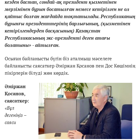
кезден бастап, сондай-ақ президент қызметiнен
мерзiмiнен бұрын босатылған немесе кетiрiлген не ол
қайтыс болған жағдайда тоқтатылады. Республиканың
бұрынғы президенттерiнiң барлығының, (қызметiнен
кетiрiлгендерден басқасының) Қазақстан
Республикасының экс-президентi деген атағы
болатыны» - айтылған.
Осыған байланысты бүгін біз аталмыш мәселеге
байланысты саясаткер Әміржан Қосанов пен Дос Көшімнің
пікірлерін білуді жөн көрдік.
Әміржан
Қосанов,
саясаткер:
«Бұл
дегеніңіз –
саяси