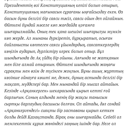
Президенттің өзі Конституцияның кепілі болып отырып,
Конституцияның мағынасын сұрағаны ыңғайсыздау екен. Өз
басым бұны белгілі бір саяси тәсіл, саяси ойын деп ойлаймын.
Өйткені бұндай мәселе көп жағдайда қоғамға
шығарылмайды. Оның тек қана шешімі шығарылуы мүмкін
көп жерде. Ал мынаны дүркіретіп, бұрқыратып, осыған
байланысты көптеген саяси ұйымдардың, саясаткерлердің
көңілін аударып, дүрліктіру керек болып отыр. Бұл
шындығында да Ақ үйдің бір ойыны. Аяғында не жатқанын
мен біле алмай отырмын. Өйткені шындығында жаңағы
сұрақты мен өзім де түсінген жоқпын. Бұны ашық жұрттың
көзінше ойнауға көшті ме, демек, бұның астында белгілі бір
мақсат, мүдделері бар. Мен мынандай бір мысал айтайын.
Кезінде «Арқанкерген» шекарасында қырып кетті ғой
барлығын. Соның алдында менің бір жақсы танысым
сыртқы барлаудың басшысы болған. Ол айтады, дәл сондай
«Арқанкергендегі» сияқты бір заставаны қырып кеткен
болды дейді Қазақстанда. Бірақ оны шығармайды. Себебі ол
мемлекеттік құрия жөніндегі заңның ішінде бар. Неге ол