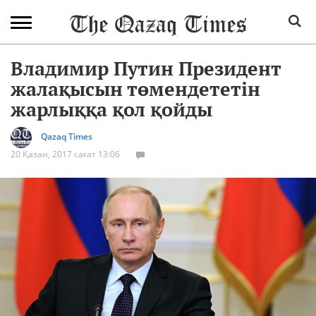
Владимир Путин Президент
жалақысын төмендететін
жарлыққа қол қойды
Qazaq Times
20 Қазан, 2017 сағат 13:06