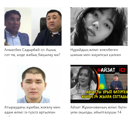
жауапсыз қалған сұрақтар
көбейіп барады
Алмасбек Садырбай ісі: Ашық
Нұрайдың өлімі: еленбеген
сот па, әлде жабық бақылау ма?
шағым мен жауапсыз қалған
қауіп
Атыраудағы жұмбақ жоғалу мен
Айзат Жұманованың өлімі: бүгін
адам өлімі: із-түзсіз артылған
үкім оқылды, айыпталушы 14
отбасы, полиция тергеуі және
жылға сотталды
қоғам реакциясы