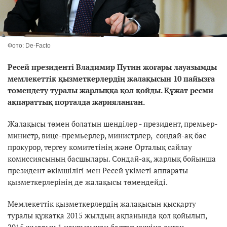
Фото: De-Facto
Ресей президенті Владимир Путин жоғары лауазымды
мемлекеттік қызметкерлердің жалақысын 10 пайызға
төмендету туралы жарлыққа қол қойды. Құжат ресми
ақпараттық порталда жарияланған.
Жалақысы төмен болатын шенділер - президент, премьер-
министр, вице-премьерлер, министрлер, сондай-ақ бас
прокурор, тергеу комитетінің және Орталық сайлау
комиссиясының басшылары. Сондай-ақ, жарлық бойынша
президент әкімшілігі мен Ресей үкіметі аппараты
қызметкерлерінің де жалақысы төмендейді.
Мемлекеттік қызметкерлердің жалақысын қысқарту
туралы құжатқа 2015 жылдың ақпанында қол қойылып,
2015 жылдың 1 наурызынан бастап күшіне енген.