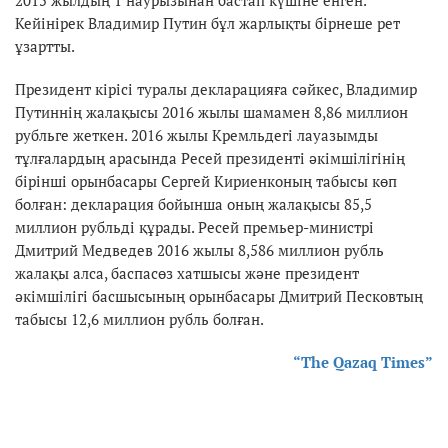
Кейінірек Владимир Путин бұл жарлықты бірнеше рет
ұзартты.
Президент кірісі туралы декларацияға сәйкес, Владимир
Путиннің жалақысы 2016 жылы шамамен 8,86 миллион
рубльге жеткен. 2016 жылы Кремльдегі лауазымды
тұлғалардың арасында Ресей президенті әкімшілігінің
бірінші орынбасары Сергей Кириенконың табысы көп
болған: декларация бойынша оның жалақысы 85,5
миллион рубльді құрады. Ресей премьер-министрі
Дмитрий Медведев 2016 жылы 8,586 миллион рубль
жалақы алса, баспасөз хатшысы және президент
әкімшілігі басшысының орынбасары Дмитрий Песковтың
табысы 12,6 миллион рубль болған.
“The Qazaq Times”