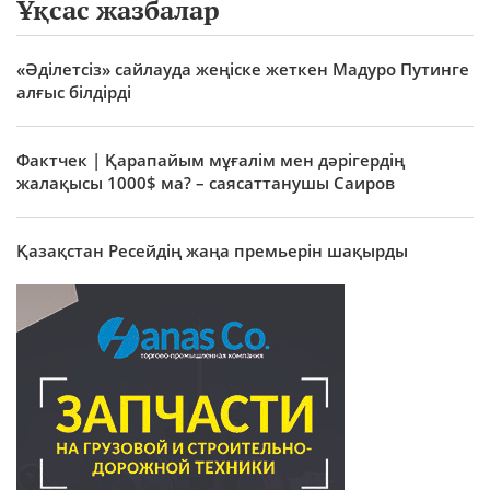
Ұқсас жазбалар
«Әділетсіз» сайлауда жеңіске жеткен Мадуро Путинге
алғыс білдірді
Фактчек | Қарапайым мұғалім мен дәрігердің
жалақысы 1000$ ма? – саясаттанушы Саиров
Қазақстан Ресейдің жаңа премьерін шақырды