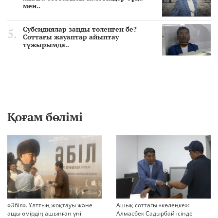
мен..
Субсидиялар заңды төленген бе?
Соттағы жауаптар айыптау
тұжырымда..
Қоғам бөлімі
«Әбіл». Ұлттың жоқтауы және
Ашық соттағы «көлеңке»:
ащы өмірдің ашынған үні
Алмасбек Садырбай ісінде