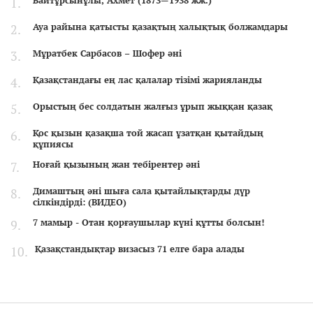
Байтұрсынұлы, Ахмет (1873—1938 жж.)
Ауа райына қатысты қазақтың халықтық болжамдары
Мұратбек Сарбасов – Шофер әні
Қазақстандағы ең лас қалалар тізімі жарияланды
Орыстың бес солдатын жалғыз ұрып жыққан қазақ
Қос қызын қазақша той жасап ұзатқан қытайдың
құпиясы
Ноғай қызының жан тебірентер әні
Димаштың әні шыға сала қытайлықтарды дүр
сілкіндірді: (ВИДЕО)
7 мамыр - Отан қорғаушылар күні құтты болсын!
Қазақстандықтар визасыз 71 елге бара алады