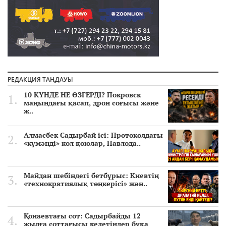
РЕДАКЦИЯ ТАҢДАУЫ
10 КҮНДЕ НЕ ӨЗГЕРДІ? Покровск
маңындағы қасап, дрон соғысы және
ж..
Алмасбек Садырбай ісі: Протоколдағы
«күмәнді» кол қоюлар, Павлода..
Майдан шебіндегі бетбұрыс: Киевтің
«технократиялық төңкерісі» жән..
Қонаевтағы сот: Садырбайды 12
жылға соттағысы келетіндер бұқа