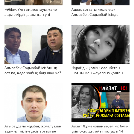
«Әбіл». Ұлттың жоқтауы және
Ашық соттағы «көлеңке»:
ащы өмірдің ашынған үні
Алмасбек Садырбай ісінде
жауапсыз қалған сұрақтар
көбейіп барады
Алмасбек Садырбай ісі: Ашық
Нұрайдың өлімі: еленбеген
сот па, әлде жабық бақылау ма?
шағым мен жауапсыз қалған
қауіп
Атыраудағы жұмбақ жоғалу мен
Айзат Жұманованың өлімі: бүгін
адам өлімі: із-түзсіз артылған
үкім оқылды, айыпталушы 14