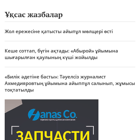
Ұқсас жазбалар
Жол ережесіне қатысты айыпұл мөлщері өсті
Кеше соттап, бүгін ақтады: «Абырой» ұйымына
шығарылған қаулының күші жойылды
«Билік әдетіне басты»: Тәуелсіз журналист
Ахмедияровтың ұйымына айыппұл салынып, жұмысы
тоқтатылды