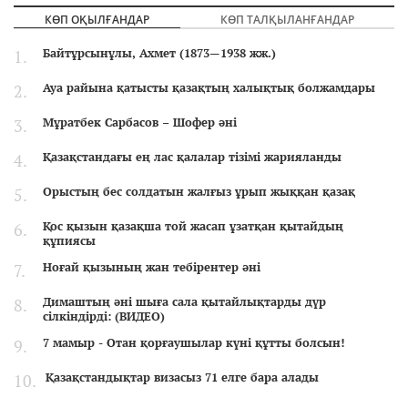
КӨП ОҚЫЛҒАНДАР
КӨП ТАЛҚЫЛАНҒАНДАР
Байтұрсынұлы, Ахмет (1873—1938 жж.)
Ауа райына қатысты қазақтың халықтық болжамдары
Мұратбек Сарбасов – Шофер әні
Қазақстандағы ең лас қалалар тізімі жарияланды
Орыстың бес солдатын жалғыз ұрып жыққан қазақ
Қос қызын қазақша той жасап ұзатқан қытайдың
құпиясы
Ноғай қызының жан тебірентер әні
Димаштың әні шыға сала қытайлықтарды дүр
сілкіндірді: (ВИДЕО)
7 мамыр - Отан қорғаушылар күні құтты болсын!
Қазақстандықтар визасыз 71 елге бара алады