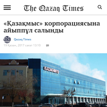
«Қазақмыс» корпорациясына
айыппұл салынды
Qazaq Times
19 Қазан, 2017 сағат 13:10