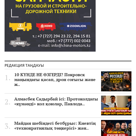
РЕДАКЦИЯ ТАҢДАУЫ
10 КҮНДЕ НЕ ӨЗГЕРДІ? Покровск
маңындағы қасап, дрон соғысы және
ж..
Алмасбек Садырбай ісі: Протоколдағы
«күмәнді» кол қоюлар, Павлода..
Майдан шебіндегі бетбұрыс: Киевтің
«технократиялық төңкерісі» жән..