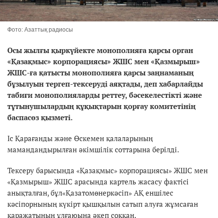
Фото: Азаттық радиосы
Осы жылғы қыркүйекте монополияға қарсы орган
«Қазақмыс» корпорациясы» ЖШС мен «Қазмырыш»
ЖШС-ға қатысты монополияға қарсы заңнаманың
бұзылуын тергеп-тексеруді аяқтады, деп хабарлайды
табиғи монополияларды реттеу, бәсекелестікті және
тұтынушылардың құқықтарын қорғау комитетінің
баспасөз қызметі.
Іс Қарағанды және Өскемен қалаларының
мамандандырылған әкімшілік соттарына берілді.
Тексеру барысында «Қазақмыс» корпорациясы» ЖШС мен
«Қазмырыш» ЖШС арасында картель жасасу фактісі
анықталған, бұл«Қазатомөнеркәсіп» АҚ еншілес
кәсіпорнының күкірт қышқылын сатып алуға жұмсаған
қаражатының ұлғаюына әкеп соққан.