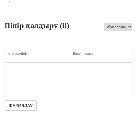
отбасы, полиция тергеуі және
жылға сотталды
қоғам реакциясы
Пікір қалдыру (
0
)
ЖАРИЯЛАУ