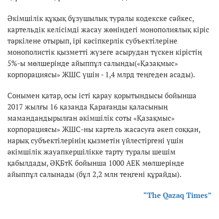
Әкімшілік құқық бұзушылық туралы кодекске сәйкес,
картельдік келісімді жасау жөніндегі монополиялық кіріс
тәркiлене отырып, iрi кәсiпкерлiк субъектiлерiне
монополистiк қызметтi жүзеге асырудан түскен кірістің
5%-ы мөлшерiнде айыппұл салынды(«Қазақмыс»
корпорациясы» ЖШС үшін - 1,4 млрд теңгеден асады).
Сонымен қатар, осы істі қарау қорытындысы бойынша
2017 жылғы 16 қазанда Қарағанды қаласының
мамандандырылған әкімшілік соты «Қазақмыс»
корпорациясы» ЖШС-ны картель жасасуға әкеп соққан,
нарық субъектілерінің қызметін үйлестіргені үшін
әкімшілік жауапкершілікке тарту туралы шешім
қабылдады, ӘҚБтК бойынша 1000 АЕК мөлшерінде
айыппұл салынады (бұл 2,2 млн теңгені құрайды).
“The Qazaq Times”