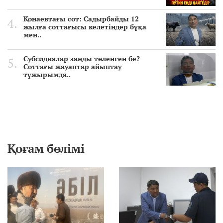
Қонаевтағы сот: Садырбайды 12
жылға соттағысы келетіндер бұқа
мен..
Субсидиялар заңды төленген бе?
Соттағы жауаптар айыптау
тұжырымда..
Қоғам бөлімі