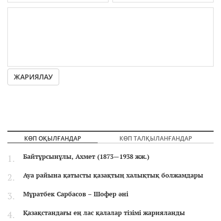
ЖАРИЯЛАУ
КӨП ОҚЫЛҒАНДАР
КӨП ТАЛҚЫЛАНҒАНДАР
Байтұрсынұлы, Ахмет (1873—1938 жж.)
Ауа райына қатысты қазақтың халықтық болжамдары
Мұратбек Сарбасов – Шофер әні
Қазақстандағы ең лас қалалар тізімі жарияланды