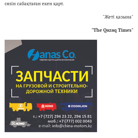
сөзін сабақтаған екен қарт.
"Жеті қазына"
"The Qazaq Times"