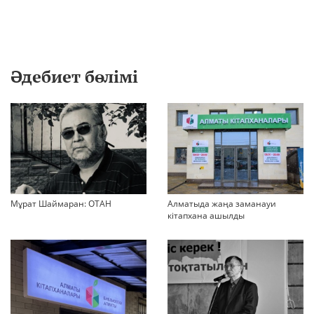
Әдебиет бөлімі
Мұрат Шаймаран: ОТАН
Алматыда жаңа заманауи
кітапхана ашылды