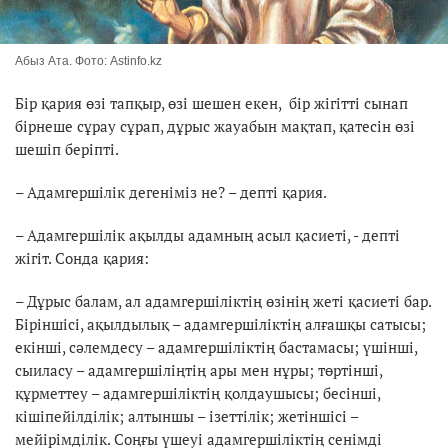
Абыз Ата. Фото: Astinfo.kz
Бір қария өзі тапқыр, өзі шешен екен, бір жігітті сынап
бірнеше сұрау сұрап, дұрыс жауабын мақтап, қатесін өзі
шешіп беріпті.
– Адамгершілік дегеніміз не? – депті қария.
– Адамгершілік ақылды адамның асыл қасиеті, - депті
жігіт. Сонда қария:
– Дұрыс балам, ал адамгершіліктің өзінің жеті қасиеті бар.
Біріншісі, ақылдылық – адамгершіліктің алғашқы сатысы;
екінші, сәлемдесу – адамгершіліктің бастамасы; үшінші,
сыиласу – адамгершіліңтің ары мен нұры; төртінші,
құрметтеу – адамгершіліктің қолдаушысы; бесінші,
кішіпейілділік; алтыншы – ізеттілік; жетіншісі –
мейірімділік. Соңғы үшеуі адамгершіліктің сенімді