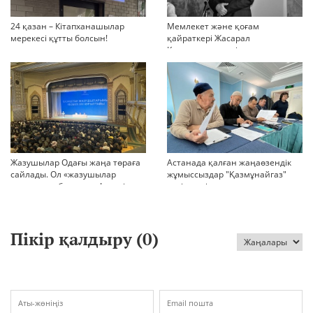
24 қазан – Кітапханашылар
Мемлекет және қоғам
мерекесі құтты болсын!
қайраткері Жасарал
Қуанышалин өмірден озды
Жазушылар Одағы жаңа төраға
Астанада қалған жаңаөзендік
сайлады. Ол «жазушылар
жұмыссыздар "Қазмұнайгаз"
оппозиция болмасын!» деді
келіссөзді тоқтатып тастады
дейді
Пікір қалдыру (
0
)