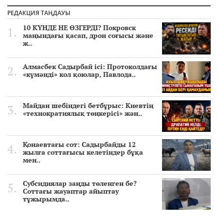
РЕДАКЦИЯ ТАҢДАУЫ
10 КҮНДЕ НЕ ӨЗГЕРДІ? Покровск
маңындағы қасап, дрон соғысы және
ж..
Алмасбек Садырбай ісі: Протоколдағы
«күмәнді» кол қоюлар, Павлода..
Майдан шебіндегі бетбұрыс: Киевтің
«технократиялық төңкерісі» жән..
Қонаевтағы сот: Садырбайды 12
жылға соттағысы келетіндер бұқа
мен..
Субсидиялар заңды төленген бе?
Соттағы жауаптар айыптау
тұжырымда..