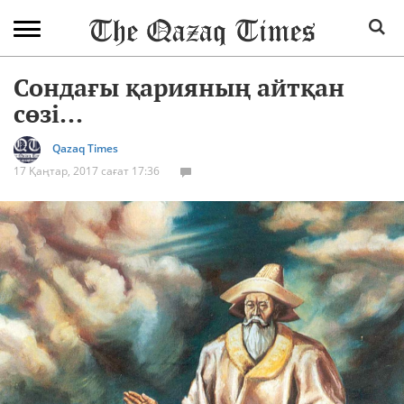
Сондағы қарияның айтқан
сөзі...
Qazaq Times
17 Қаңтар, 2017 сағат 17:36