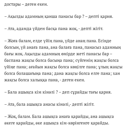
достары – деген екен.
– Ақылды адамның қанша панасы бар ? – депті қария.
– Ата, адамда үйден басқа пана жоқ, - депті жігіт.
– Жоға балам, елде үйің пана, үйде анаң пана. Есіңде
болсын, үй анаға пана, ана балаға пана, панасыз адамның
бағы жоқ. Ақылды адамның өмірде жеті панасы бар –
баспана жақсы болса басыңа пана; сүйгенің жақсы болса
үйіңе пана; ағайын жақсы болса көңілге пана; ұлың жақсы
болса болашағыңа пана; дана жақсы болса елге пана; хан
жақсы болса халыққа пана, - деген екен.
– Бала ашықса кім кінәлі ? – деп сұрайды тағы қария.
– Ата, бала ашықса анасы кінәлі,- депті жігіт.
– Жоқ, балам. Бала ашықса анаға қарайды, ана ашықса
әкеге қарайды, әке ашықса кім-көрінгенге қарайды.