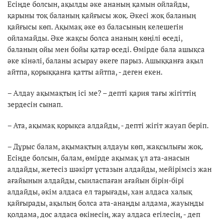
Есіңде болсын, ақылды әке ананың қамын ойлайды,
қарыны тоқ баланың қайғысы жоқ. Әкесі жоқ баланың
қайғысы көп. Ақымақ әке өз баласының келешегін
ойламайды. Әке жақсы болса ананың көңілі өседі,
баланың ойы мен бойы қатар өседі. Өмірде бала ашықса
әке кінәлі, баланы асырау әкеге парыз. Ашыққанға ақыл
айтпа, қорыққанға қатты айтпа, - деген екен.
– Алдау ақымақтың ісі ме? – депті қария тағы жігіттің
зердесін сынап.
– Ата, ақымақ қорықса алдайды, - депті жігіт жауап беріп.
– Дұрыс балам, ақымақтың алдауы көп, жақсылығы жоқ.
Есіңде болсын, балам, өмірде ақымақ ұл ата-анасын
алдайды, жетесіз шәкірт ұстазын алдайды, мейірімсіз жан
ағайынын алдайды, сыиласпаған ағайын бірін-бірі
алдайды, әкім алдаса ел тарығады, хан алдаса халық
қайғырады, ақылың болса ата-анаңды алдама, жауыңды
қолдама, дос алдаса өкінесің, жау алдаса егілесің, - деп