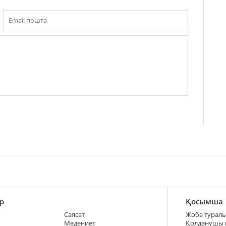
р
Қосымша
Саясат
Жоба турал
Мәдениет
Қолданушы