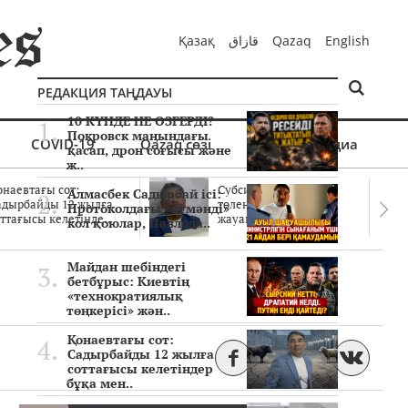
Қазақ
قازاق
Qazaq
English
РЕДАКЦИЯ ТАҢДАУЫ
10 КҮНДЕ НЕ ӨЗГЕРДІ?
Покровск маңындағы
COVID-19
Qazaq сөзі
Мультимедиа
қасап, дрон соғысы және
ж..
онаевтағы сот:
Субсидиялар заңды
Алмасбек Садырбай ісі:
адырбайды 12 жылға
төленген бе? Соттағы
Протоколдағы «күмәнді»
ттағысы келетінде..
жауаптар айыптау..
кол қоюлар, Павлода..
Майдан шебіндегі
бетбұрыс: Киевтің
«технократиялық
төңкерісі» жән..
Қонаевтағы сот:
Садырбайды 12 жылға
соттағысы келетіндер
бұқа мен..