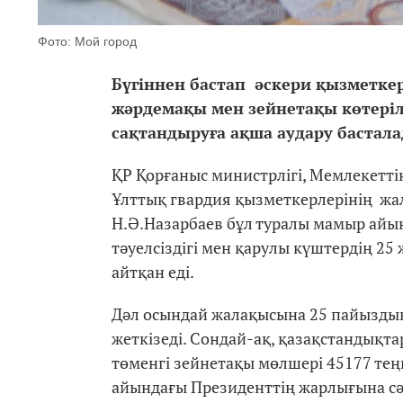
Фото: Мой город
Бүгіннен бастап әскери қызметке
жәрдемақы мен зейнетақы көтеріл
сақтандыруға ақша аудару бастала
ҚР Қорғаныс министрлігі, Мемлекеттік 
Ұлттық гвардия қызметкерлерінің жал
Н.Ә.Назарбаев бұл туралы мамыр айын
тәуелсіздігі мен қарулы күштердің 2
айтқан еді.
Дәл осындай жалақысына 25 пайыздық
жеткізеді. Сондай-ақ, қазақстандықта
төменгі зейнетақы мөлшері 45177 те
айындағы Президенттің жарлығына сә