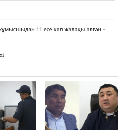
і жұмысшыдан 11 есе көп жалақы алған –
ті