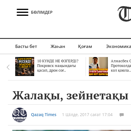
БӨЛІМДЕР
Басты бет
Жаһан
Қоғам
Экономик
10 КҮНДЕ НЕ ӨЗГЕРДІ?
Алмасбек С
Покровск маңындағы
Протоколд
қасап, дрон соғ..
кол қоюла.
Жалақы, зейнетақы
Qazaq Times
1 Шілде, 2017 сағат 17:04