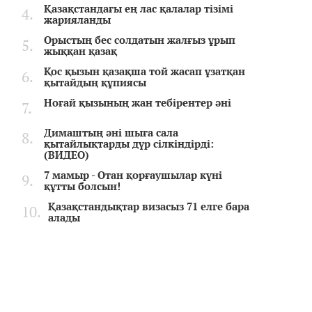
Қазақстандағы ең лас қалалар тізімі
жарияланды
Орыстың бес солдатын жалғыз ұрып
жыққан қазақ
Қос қызын қазақша той жасап ұзатқан
қытайдың құпиясы
Ноғай қызының жан тебірентер әні
Димаштың әні шыға сала
қытайлықтарды дүр сілкіндірді:
(ВИДЕО)
7 мамыр - Отан қорғаушылар күні
құтты болсын!
Қазақстандықтар визасыз 71 елге бара
алады