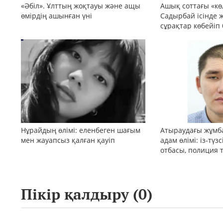
«Әбіл». Ұлттың жоқтауы және ащы
Ашық соттағы «кө
өмірдің ашынған үні
Садырбай ісінде 
сұрақтар көбейіп
Нұрайдың өлімі: еленбеген шағым
Атыраудағы жұмб
мен жауапсыз қалған қауіп
адам өлімі: із-түз
отбасы, полиция 
қоғам реакциясы
Пікір қалдыру (
0
)