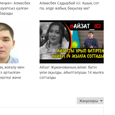
леңке»: Алмасбек
Алмасбек Садырбай ісі: Ашық сот
жауапсыз қалған
па, әлде жабық бақылау ма?
 барады
ақ жоғалу мен
Айзат Жұманованың өлімі: бүгін
сіз артылған
үкім оқылды, айыпталушы 14 жылға
тергеуі және
сотталды