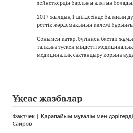
зейнеткердің барлығы алатын болады
2017 жылдың 1 шілдесінде баланың дүн
реттік жәрдемақының көлемі бұрынғы
Сонымен қатар, бүгіннен бастап жұмы
талқыға түскен міндетті медициналы
медициналық сақтандыру қорына ауда
Ұқсас жазбалар
Фактчек | Қарапайым мұғалім мен дәрігерд
Саиров