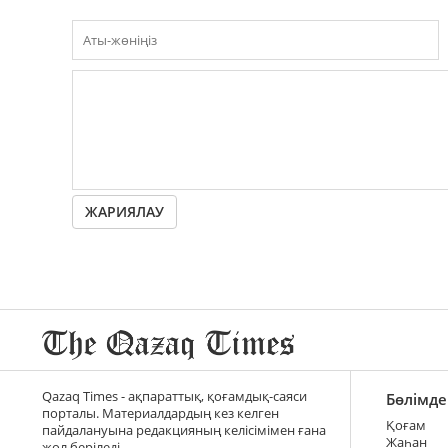
ЖАРИЯЛАУ
Qazaq Times - ақпараттық, қоғамдық-саяси
Бөлімде
порталы. Материалдардың кез келген
Қоғам
пайдалануына редакцияның келісімімен ғана
Жаһан
жол беріледі.