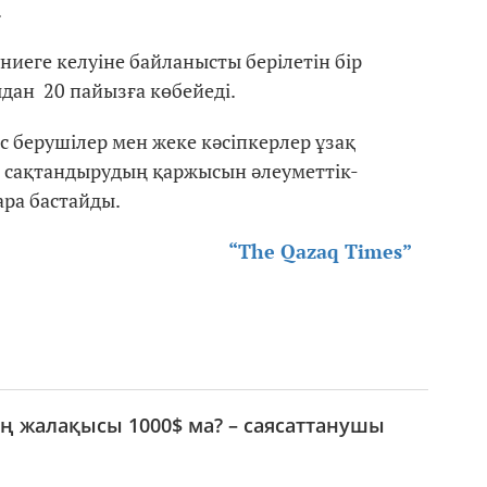
.
иеге келуіне байланысты берілетін бір
дан 20 пайызға көбейеді.
с берушілер мен жеке кәсіпкерлер ұзақ
қ сақтандырудың қаржысын әлеуметтік-
ра бастайды.
“The Qazaq Times”
ің жалақысы 1000$ ма? – саясаттанушы