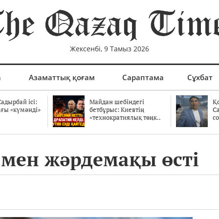
Жексенбі, 9 Тамыз 2026
а
Азаматтық қоғам
Сараптама
Сұхбат
адырбай ісі:
Майдан шебіндегі
Қ
ағы «күмәнді»
бетбұрыс: Киевтің
С
.
«технократиялық төңк..
со
 мен жәрдемақы өсті