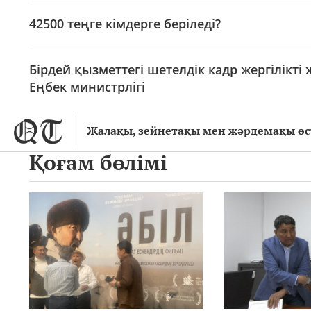
42500 теңге кімдерге беріледі?
Бірдей қызметтегі шетелдік кадр жергілікт
Еңбек министрлігі
Жалақы, зейнетақы мен жәрдемақы өс
Қоғам бөлімі