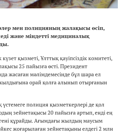
рлер мен полицияның жалақысы өсіп,
еді және міндетті медициналық
ды.
күзет қызметі, Ұлттық қауіпсіздік комитеті,
ақысы 25 пайызға өсті. Президент
да жасаған мәлімдемесінде бұл шара ел
5 жылдығына орай қолға алынып отырғанын
 үстемеге полиция қызметкерлері де қол
рдың зейнетақысы 20 пайызға артып, енді ең
ңгені құрайды. Ағымдағы жылдың маусым
йкес жоғарылаған зейнетақыны елдегі 2 млн