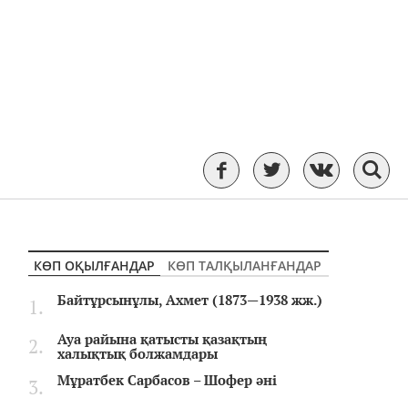
КӨП ОҚЫЛҒАНДАР
КӨП ТАЛҚЫЛАНҒАНДАР
Байтұрсынұлы, Ахмет (1873—1938 жж.)
Ауа райына қатысты қазақтың
халықтық болжамдары
Мұратбек Сарбасов – Шофер әні