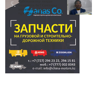
Субсидиялар заңды
төленген бе? Соттағы
жауаптар айыптау
тұжырымда..