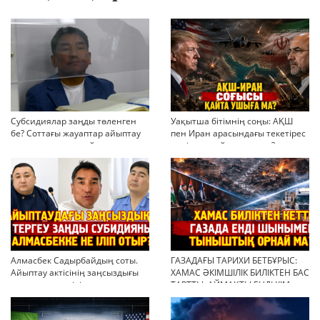
Субсидиялар заңды төленген
Уақытша бітімнің соңы: АҚШ
бе? Соттағы жауаптар айыптау
пен Иран арасындағы текетірес
тұжырымдарын қайта қарауға
неліктен қайта ушықты?
негіз бола ала ма?
Алмасбек Садырбайдың соты.
ГАЗАДАҒЫ ТАРИХИ БЕТБҰРЫС:
Айыптау актісінің заңсыздығы
ХАМАС ӘКІМШІЛІК БИЛІКТЕН БАС
мен қолдан өсірілген
ТАРТТЫ. АЙМАҚТЫ ЕНДІ КІМ
миллиондар
БАСҚАРАДЫ?