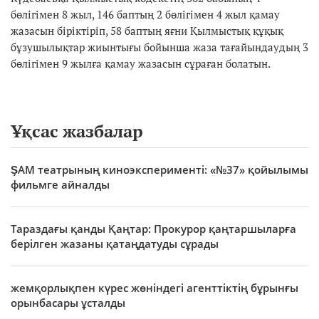
бөлігімен 8 жыл, 146 баптың 2 бөлігімен 4 жыл қамау
жазасын біріктіріп, 58 баптың яғни Қылмыстық құқық
бұзушылықтар жиынтығы бойынша жаза тағайындаудың 3
бөлігімен 9 жылға қамау жазасын сұраған болатын.
Ұқсас жазбалар
ŞAM театрының киноэксперименті: «№37» қойылымы
фильмге айналды
Тараздағы қанды Қаңтар: Прокурор қаңтаршыларға
берілген жазаны қатаңдатуды сұрады
жемқорлықпен күрес жөніндегі агенттіктің бұрынғы
орынбасары ұсталды