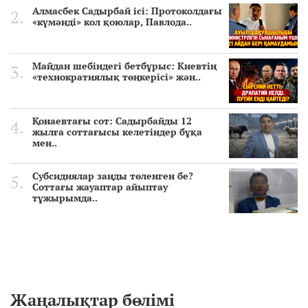
Алмасбек Садырбай ісі: Протоколдағы
«күмәнді» кол қоюлар, Павлода..
Майдан шебіндегі бетбұрыс: Киевтің
«технократиялық төңкерісі» жән..
Қонаевтағы сот: Садырбайды 12
жылға соттағысы келетіндер бұқа
мен..
Субсидиялар заңды төленген бе?
Соттағы жауаптар айыптау
тұжырымда..
Жаңалықтар бөлімі