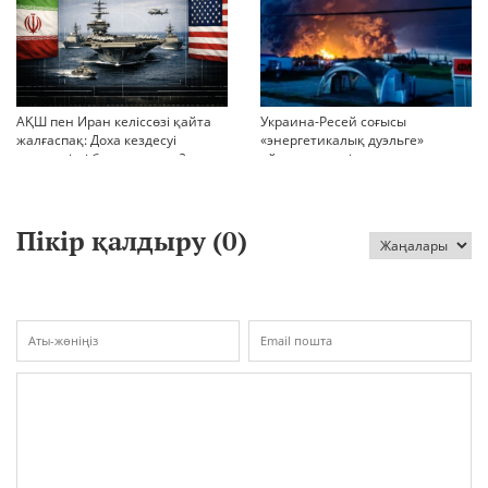
АҚШ пен Иран келіссөзі қайта
Украина-Ресей соғысы
жалғаспақ: Доха кездесуі
«энергетикалық дуэльге»
шиеленісті бәсеңдете ме?
айналып кетті
Пікір қалдыру (
0
)