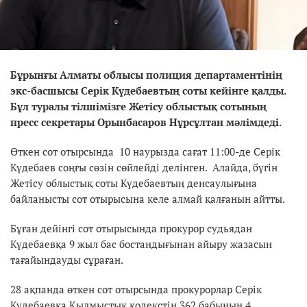
Бұрынғы Алматы облысы полиция департаментінің
экс-басшысы Серік Күдебаевтың соты кейінге қалды.
Бұл туралы тілшімізге Жетісу облыстық сотының
пресс секретары Орынбасаров Нұрсұлтан мәлімдеді.
Өткен сот отырсында 10 наурызда сағат 11:00-де Серік
Күдебаев соңғы сөзін сөйлейді делінген. Алайда, бүгін
Жетісу облыстық соты Күдебаевтың денсаулығына
байланысты сот отырысына келе алмай қалғанын айтты.
Бұған дейінгі сот отырысында прокурор судьядан
Күдебаевқа 9 жыл бас бостандығынан айыру жазасын
тағайындауды сұраған.
28 ақпанда өткен сот отырсында прокурорлар Серік
Күдебаевқа Қылмыстық кодекстің 362 бабының 4