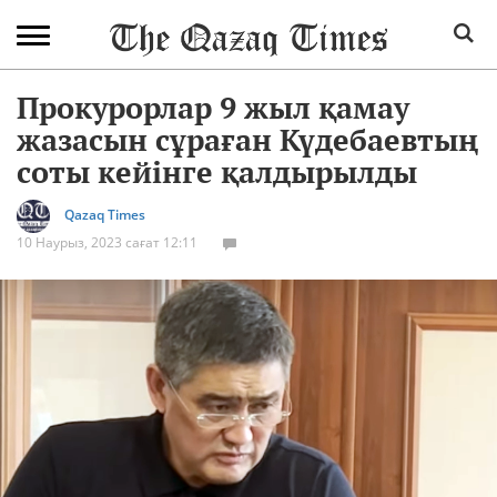
Прокурорлар 9 жыл қамау
жазасын сұраған Күдебаевтың
соты кейінге қалдырылды
Qazaq Times
10 Наурыз, 2023 сағат 12:11