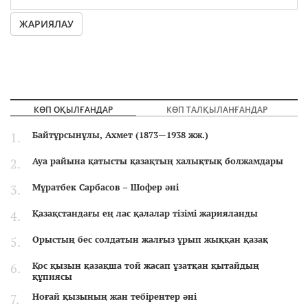
ЖАРИЯЛАУ
КӨП ОҚЫЛҒАНДАР
КӨП ТАЛҚЫЛАНҒАНДАР
Байтұрсынұлы, Ахмет (1873—1938 жж.)
Ауа райына қатысты қазақтың халықтық болжамдары
Мұратбек Сарбасов – Шофер әні
Қазақстандағы ең лас қалалар тізімі жарияланды
Орыстың бес солдатын жалғыз ұрып жыққан қазақ
Қос қызын қазақша той жасап ұзатқан қытайдың
құпиясы
Ноғай қызының жан тебірентер әні