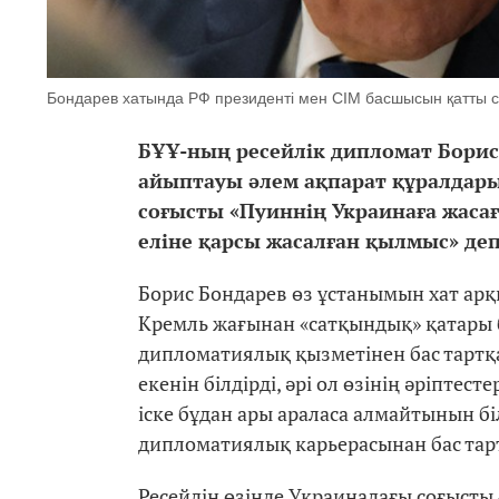
Бондарев хатында РФ президенті мен СІМ басшысын қатты с
БҰҰ-ның ресейлік дипломат Борис
айыптауы әлем ақпарат құралдар
соғысты «Пуиннің Украинаға жасағ
еліне қарсы жасалған қылмыс» деп
Борис Бондарев өз ұстанымын хат арқ
Кремль жағынан «сатқындық» қатары 
дипломатиялық қызметінен бас тартқа
екенін білдірді, әрі ол өзінің әріптес
іске бұдан ары араласа алмайтынын бі
дипломатиялық карьерасынан бас тар
Ресейдің өзінде Украинадағы соғысты 