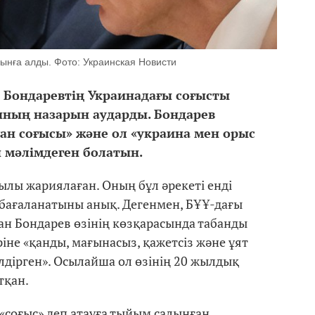
ынға алды. Фото: Украинская Новисти
 Бондаревтің Украинадағы соғысты
ының назарын аударды. Бондарев
ан соғысы» және ол «украина мен орыс
 мәлімдеген болатын.
ылы жариялаған. Оның бұл әрекеті енді
бағаланатыны анық. Дегенмен, БҰҰ-дағы
н Бондарев өзінің көзқарасында табанды
теріне «қанды, мағынасыз, қажетсіз және ұят
лдірген». Осылайша ол өзінің 20 жылдық
тқан.
«соғыс» деп атауға тыйым салынған,