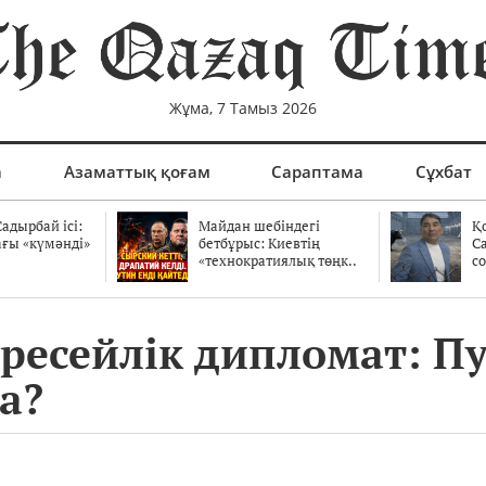
Жұма, 7 Тамыз 2026
а
Азаматтық қоғам
Сараптама
Сұхбат
адырбай ісі:
Майдан шебіндегі
Қ
ағы «күмәнді»
бетбұрыс: Киевтің
С
.
«технократиялық төңк..
со
 ресейлік дипломат: 
а?