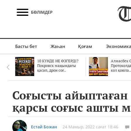
БӨЛІМДЕР
Басты бет
Жаһан
Қоғам
Экономик
10 КҮНДЕ НЕ ӨЗГЕРДІ?
Алмасбек С
Покровск маңындағы
Протоколд
қасап, дрон соғ..
кол қоюла.
Соғысты айыптаған
қарсы соғыс ашты м
Естай Божан
24 Мамыр, 2022 сағат 18:46