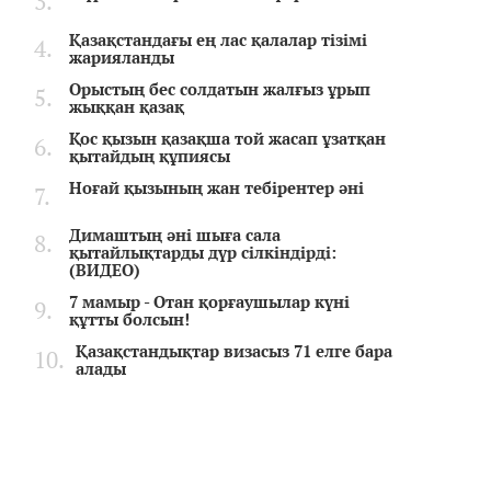
Қазақстандағы ең лас қалалар тізімі
жарияланды
Орыстың бес солдатын жалғыз ұрып
жыққан қазақ
Қос қызын қазақша той жасап ұзатқан
қытайдың құпиясы
Ноғай қызының жан тебірентер әні
Димаштың әні шыға сала
қытайлықтарды дүр сілкіндірді:
(ВИДЕО)
7 мамыр - Отан қорғаушылар күні
құтты болсын!
Қазақстандықтар визасыз 71 елге бара
алады