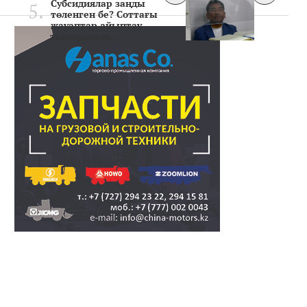
Субсидиялар заңды
төленген бе? Соттағы
жауаптар айыптау
тұжырымда..