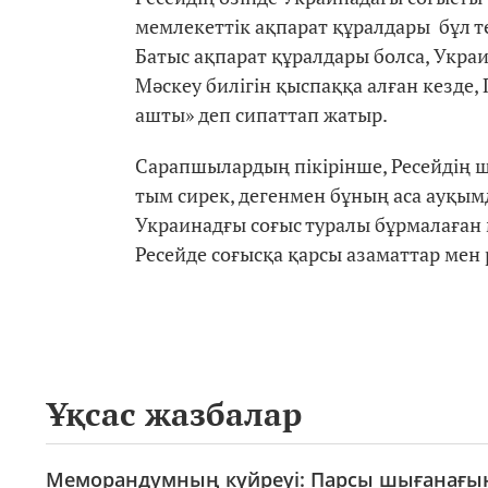
мемлекеттік ақпарат құралдары бұл т
Батыс ақпарат құралдары болса, Укра
Мәскеу билігін қыспаққа алған кезде,
ашты» деп сипаттап жатыр.
Сарапшылардың пікірінше, Ресейдің ш
тым сирек, дегенмен бұның аса ауқым
Украинадғы соғыс туралы бұрмалаған 
Ресейде соғысқа қарсы азаматтар мен 
Ұқсас жазбалар
Меморандумның күйреуі: Парсы шығанағынд