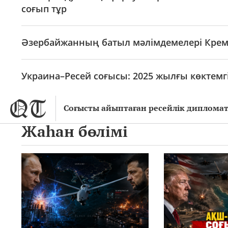
соғып тұр
Әзербайжанның батыл мәлімдемелері Кремль
Украина–Ресей соғысы: 2025 жылғы көктемгі
Соғысты айыптаған ресейлік диплома
Жаһан бөлімі