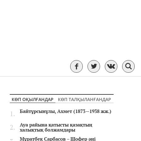
КӨП ОҚЫЛҒАНДАР
КӨП ТАЛҚЫЛАНҒАНДАР
Байтұрсынұлы, Ахмет (1873—1938 жж.)
Ауа райына қатысты қазақтың
халықтық болжамдары
Мұратбек Сарбасов – Шофер әні