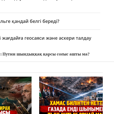
ге қандай белгі береді?
 жағдайға геосаяси және әскери талдау
т: Путин шындыққақ қарсы соғыс ашты ма?