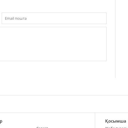
р
Қосымша