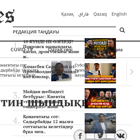
Қазақ
قازاق
Qazaq
English
РЕДАКЦИЯ ТАҢДАУЫ
10 КҮНДЕ НЕ ӨЗГЕРДІ?
Покровск маңындағы
COVID-19
Qazaq сөзі
Мультимедиа
қасап, дрон соғысы және
ж..
онаевтағы сот:
Субсидиялар заңды
Алмасбек Садырбай ісі:
адырбайды 12 жылға
төленген бе? Соттағы
Протоколдағы «күмәнді»
ттағысы келетінде..
жауаптар айыптау..
кол қоюлар, Павлода..
Майдан шебіндегі
Путин шындыққақ
бетбұрыс: Киевтің
«технократиялық
төңкерісі» жән..
Қонаевтағы сот:
Садырбайды 12 жылға
соттағысы келетіндер
бұқа мен..