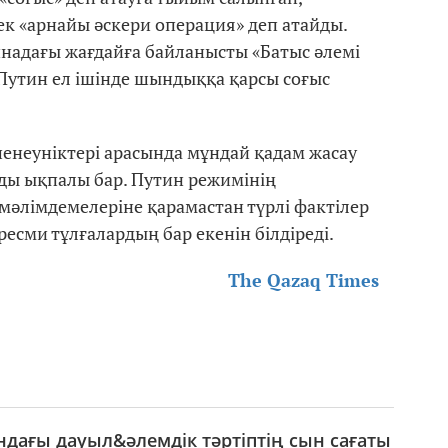
ек «арнайы әскери операция» деп атайды.
инадағы жағдайға байланысты «Батыс әлемі
 Путин ел ішінде шындыққа қарсы соғыс
енеуніктері арасында мұндай қадам жасау
ды ықпалы бар. Путин режимінің
мәлімдемелеріне қарамастан түрлі фактілер
ресми тұлғалардың бар екенін білдіреді.
The Qazaq Times
ағы дауыл&әлемдік тәртіптің сын сағаты