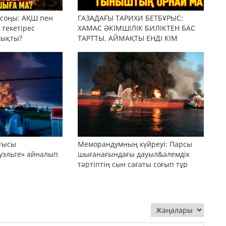
 соңы: АҚШ пен
ГАЗАДАҒЫ ТАРИХИ БЕТБҰРЫС:
текетірес
ХАМАС ӘКІМШІЛІК БИЛІКТЕН БАС
шықты?
ТАРТТЫ. АЙМАҚТЫ ЕНДІ КІМ
БАСҚАРАДЫ?
оғысы
Меморандумның күйреуі: Парсы
уэльге» айналып
шығанағындағы дауыл&әлемдік
тәртіптің сын сағаты соғып тұр