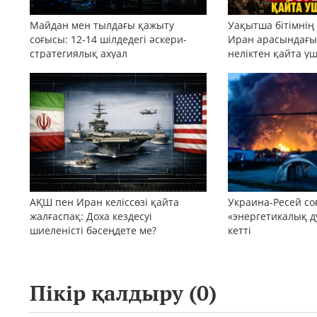
Майдан мен тылдағы қажыту
Уақытша бітімнің
соғысы: 12-14 шілдедегі әскери-
Иран арасындағы 
стратегиялық ахуал
неліктен қайта у
АҚШ пен Иран келіссөзі қайта
Украина-Ресей с
жалғаспақ: Доха кездесуі
«энергетикалық д
шиеленісті бәсеңдете ме?
кетті
Пікір қалдыру (
0
)