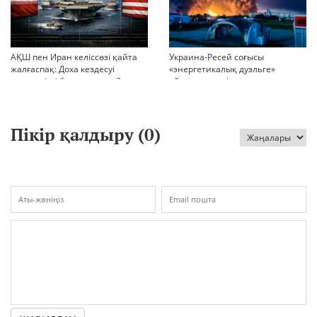
АҚШ пен Иран келіссөзі қайта
Украина-Ресей соғысы
жалғаспақ: Доха кездесуі
«энергетикалық дуэльге»
шиеленісті бәсеңдете ме?
айналып кетті
Пікір қалдыру (
0
)