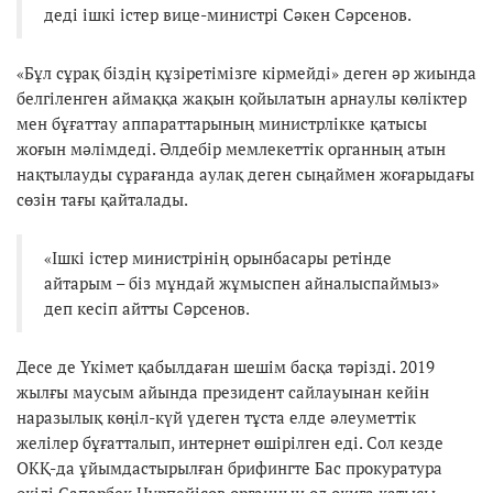
деді ішкі істер вице-министрі Сәкен Сәрсенов.
«Бұл сұрақ біздің құзіретімізге кірмейді» деген әр жиында
белгіленген аймаққа жақын қойылатын арнаулы көліктер
мен бұғаттау аппараттарының министрлікке қатысы
жоғын мәлімдеді. Әлдебір мемлекеттік органның атын
нақтылауды сұрағанда аулақ деген сыңаймен жоғарыдағы
сөзін тағы қайталады.
«Ішкі істер министрінің орынбасары ретінде
айтарым – біз мұндай жұмыспен айналыспаймыз»
деп кесіп айтты Сәрсенов.
Десе де Үкімет қабылдаған шешім басқа тәрізді. 2019
жылғы маусым айында президент сайлауынан кейін
наразылық көңіл-күй үдеген тұста елде әлеуметтік
желілер бұғатталып, интернет өшірілген еді. Сол кезде
ОКҚ-да ұйымдастырылған брифингте Бас прокуратура
өкілі Сапарбек Нұрпейісов органның ол оқиға қатысы