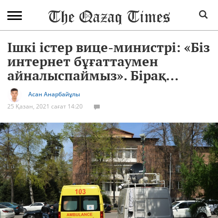
Ішкі істер вице-министрі: «Біз
интернет бұғаттаумен
айналыспаймыз». Бірақ...
Асан Анарбайұлы
25 Қазан, 2021 сағат 14:20