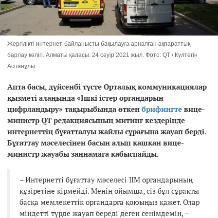
Жергілікті интернет-байланысты бақылауға арналған ақпараттық
барлау көлігі. Алматы қаласы. 24 сәуір 2021 жыл. Фото: QT / Күлтегін
Аспанұлы
Апта басы, дүйсенбі түсте Орталық коммуникациялар
қызметі алаңында «Ішкі істер органдарын
цифрландыру» тақырыбында өткен
брифингте
вице-
министр QT редакциясының митинг кездерінде
интернеттің бұғатталуы жайлы сұрағына жауап берді.
Бұғаттау мәселесінен басын алып қашқан вице-
министр жауабы заңнамаға қабыспайды.
– Интернетті бұғаттау мәселесі ІІМ органдарының
құзіретіне кірмейді. Менің ойымша, сіз бұл сұрақты
басқа мемлекеттік органдарға қоюыңыз қажет. Олар
міндетті түрде жауап береді деген сенімдемін, –