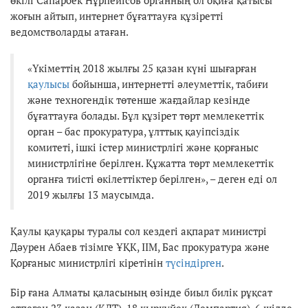
жоғын айтып, интернет бұғаттауға құзіретті
ведомстволарды атаған.
«Үкіметтің 2018 жылғы 25 қазан күні шығарған
қаулысы
бойынша, интернетті әлеуметтік, табиғи
және техногендік төтенше жағдайлар кезінде
бұғаттауға болады. Бұл құзірет төрт мемлекеттік
орган – бас прокуратура, ұлттық қауіпсіздік
комитеті, ішкі істер министрлігі және қорғаныс
министрлігіне берілген. Құжатта төрт мемлекеттік
органға тиісті өкілеттіктер берілген», – деген еді ол
2019 жылғы 13 маусымда.
Қаулы қауқары туралы сол кездегі ақпарат министрі
Дәурен Абаев тізімге ҰҚК, ІІМ, Бас прокуратура және
Қорғаныс министрлігі кіретінін
түсіндірген
.
Бір ғана Алматы қаласының өзінде биыл билік рұқсат
етпеген 23 қазан (ҚДТ), 18 қыркүйек (Демпартия), 6 шілде