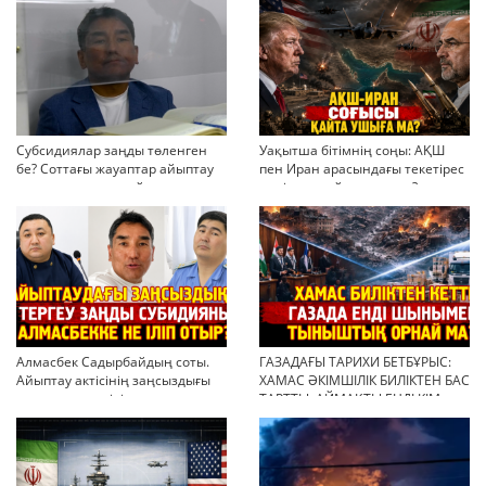
Субсидиялар заңды төленген
Уақытша бітімнің соңы: АҚШ
бе? Соттағы жауаптар айыптау
пен Иран арасындағы текетірес
тұжырымдарын қайта қарауға
неліктен қайта ушықты?
негіз бола ала ма?
Алмасбек Садырбайдың соты.
ГАЗАДАҒЫ ТАРИХИ БЕТБҰРЫС:
Айыптау актісінің заңсыздығы
ХАМАС ӘКІМШІЛІК БИЛІКТЕН БАС
мен қолдан өсірілген
ТАРТТЫ. АЙМАҚТЫ ЕНДІ КІМ
миллиондар
БАСҚАРАДЫ?