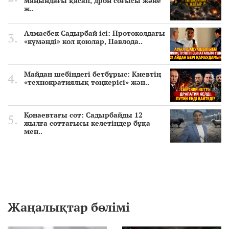
маңындағы қасап, дрон соғысы және
ж..
Алмасбек Садырбай ісі: Протоколдағы
«күмәнді» кол қоюлар, Павлода..
Майдан шебіндегі бетбұрыс: Киевтің
«технократиялық төңкерісі» жән..
Қонаевтағы сот: Садырбайды 12
жылға соттағысы келетіндер бұқа
мен..
Жаңалықтар бөлімі