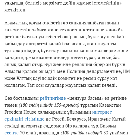
уақытша, белгісіз мерзімге дейін жұмыс істемейтінін»
жеткізген.
Азаматтық қоғам өткізетін әр санкцияланбаған жиын
«әлеуметтік, табиғи және техногендік төтенше жағдай»
ретінде бағалануы себепті өшіріле ме, бұғаттау шешімін
қабылдау алгоритмі қалай іске асады, оған жауапты
тұлғалар кімдер, бұғаттау шығыны қанша мөлшерде және
қандай қаржы көзінен өтеледі деген сұрақтардың бас
ашық қалып отыр. Бұл жөнінде редакция бірер ай бұрын
Алматы қаласы әкімдігі мен Полиция департаментіне, ІІМ
және Ұлттық қауіпсіздік комитетіне ресми сұрау хат
жолдаған. Тап осы сауалдар жауапсыз қалып келеді.
Сөз бостандығы
рейтингінде
«цензура басым» ел ретінде
төмен
(180 елдің ішінде 155-орында)
тұратын Қазақстан
Freedom House халықаралық ұйымының
интернет
еркіндігі тізімінде
де Ресей, Беларусь, Иран және Қытай
секілді авторитар елдермен бір қатарда тұр. Биылғы
есепте
70 елдің арасында
(100 ұпайдан небәрі)
33 ұпаймен