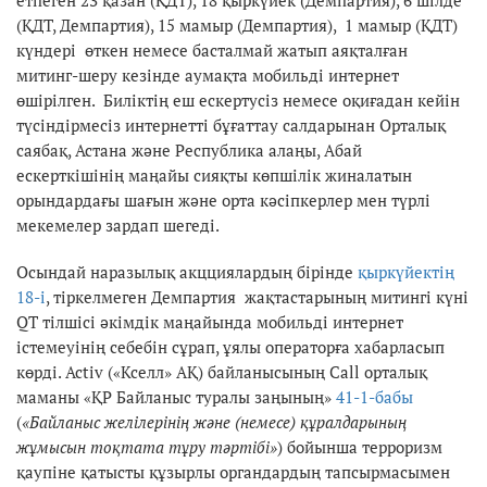
(ҚДТ, Демпартия), 15 мамыр (Демпартия), 1 мамыр (ҚДТ)
күндері өткен немесе басталмай жатып аяқталған
митинг-шеру кезінде аумақта мобильді интернет
өшірілген. Биліктің еш ескертусіз немесе оқиғадан кейін
түсіндірмесіз интернетті бұғаттау салдарынан Орталық
саябақ, Астана және Республика алаңы, Абай
ескерткішінің маңайы сияқты көпшілік жиналатын
орындардағы шағын және орта кәсіпкерлер мен түрлі
мекемелер зардап шегеді.
Осындай наразылық акцциялардың бірінде
қыркүйектің
18-і
, тіркелмеген Демпартия жақтастарының митингі күні
QT тілшісі әкімдік маңайында мобильді интернет
істемеуінің себебін сұрап, ұялы операторға хабарласып
көрді. Activ («Кселл» АҚ) байланысының Call орталық
маманы «ҚР Байланыс туралы заңының»
41-1-бабы
(
«Байланыс желілерінің және (немесе) құралдарының
жұмысын тоқтата тұру тәртібі»
) бойынша терроризм
қаупіне қатысты құзырлы органдардың тапсырмасымен