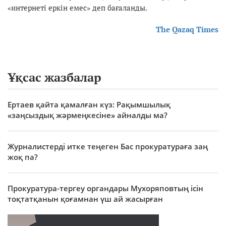
«интернеті еркін емес» деп бағаланды.
The Qazaq Times
Ұқсас жазбалар
Ертаев қайта қамалған күз: Рақымшылық
«заңсыздық жәрмеңкесіне» айналды ма?
Журналистерді итке теңеген Бас прокуратураға заң
жоқ па?
Прокуратура-тергеу органдары Мухоряповтың ісін
тоқтатқанын қоғамнан үш ай жасырған