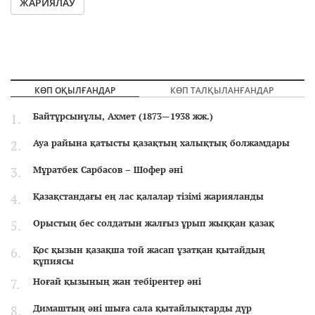
ЖАРИЯЛАУ
КӨП ОҚЫЛҒАНДАР
КӨП ТАЛҚЫЛАНҒАНДАР
Байтұрсынұлы, Ахмет (1873—1938 жж.)
Ауа райына қатысты қазақтың халықтық болжамдары
Мұратбек Сарбасов – Шофер әні
Қазақстандағы ең лас қалалар тізімі жарияланды
Орыстың бес солдатын жалғыз ұрып жыққан қазақ
Қос қызын қазақша той жасап ұзатқан қытайдың
құпиясы
Ноғай қызының жан тебірентер әні
Димаштың әні шыға сала қытайлықтарды дүр