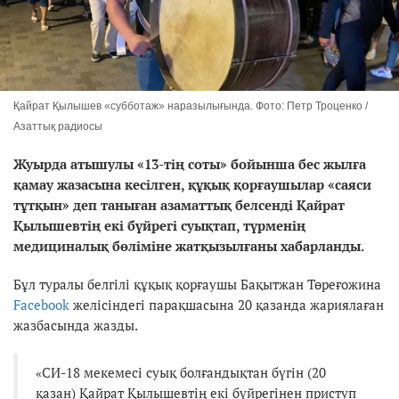
Қайрат Қылышев «субботаж» наразылығында. Фото: Петр Троценко /
Азаттық радиосы
Жуырда атышулы «13-тің соты» бойынша бес жылға
қамау жазасына кесілген, құқық қорғаушылар «саяси
тұтқын» деп таныған азаматтық белсенді Қайрат
Қылышевтің екі бүйрегі суықтап, түрменің
медициналық бөліміне жатқызылғаны хабарланды.
Бұл туралы белгілі құқық қорғаушы Бақытжан Төреғожина
Facebook
желісіндегі парақшасына 20 қазанда жариялаған
жазбасында жазды.
«СИ-18 мекемесі суық болғандықтан бүгін (20
қазан) Қайрат Қылышевтің екі бүйрегінен приступ