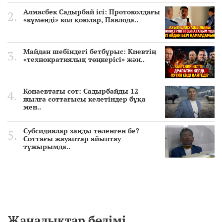
Алмасбек Садырбай ісі: Протоколдағы
«күмәнді» кол қоюлар, Павлода..
Майдан шебіндегі бетбұрыс: Киевтің
«технократиялық төңкерісі» жән..
Қонаевтағы сот: Садырбайды 12
жылға соттағысы келетіндер бұқа
мен..
Субсидиялар заңды төленген бе?
Соттағы жауаптар айыптау
тұжырымда..
Жаңалықтар бөлімі