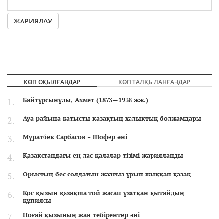
ЖАРИЯЛАУ
КӨП ОҚЫЛҒАНДАР
КӨП ТАЛҚЫЛАНҒАНДАР
Байтұрсынұлы, Ахмет (1873—1938 жж.)
Ауа райына қатысты қазақтың халықтық болжамдары
Мұратбек Сарбасов – Шофер әні
Қазақстандағы ең лас қалалар тізімі жарияланды
Орыстың бес солдатын жалғыз ұрып жыққан қазақ
Қос қызын қазақша той жасап ұзатқан қытайдың
құпиясы
Ноғай қызының жан тебірентер әні