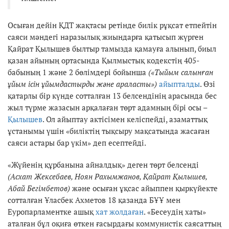
Осыған дейін ҚДТ жақтасы ретінде билік рұқсат етпейтін
саяси мәндегі наразылық жиындарға қатысып жүрген
Қайрат Қылышев былтыр тамызда қамауға алынып, биыл
қазан айының ортасында Қылмыстық кодекстің 405-
бабының 1 және 2 бөлімдері бойынша
(«Тыйым салынған
ұйым ісін ұйымдастырды және араласты»)
айыпталды
. Өзі
қатарлы бір күнде сотталған 13 белсендінің арасында бес
жыл түрме жазасын арқалаған төрт адамның бірі осы –
Қылышев
. Ол айыптау актісімен келіспейді, азаматтық
ұстанымы үшін «биліктің тықсыру мақсатында жасаған
саяси астары бар үкім» деп есептейді.
«Жүйенің құрбанына айналдық» деген төрт белсенді
(Асхат Жексебаев, Ноян Рахымжанов, Қайрат Қылышев,
Абай Бегімбетов)
және осыған ұқсас айыппен қыркүйекте
сотталған Ұласбек Ахметов 18 қазанда БҰҰ мен
Еуропарламентке ашық
хат жолдаған
. «Бесеудің хаты»
аталған бұл оқиға өткен ғасырдағы коммунистік саясаттың