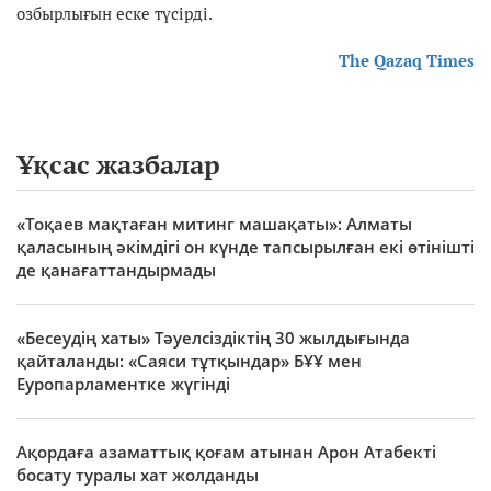
озбырлығын еске түсірді.
The Qazaq Times
Ұқсас жазбалар
«Тоқаев мақтаған митинг машақаты»: Алматы
қаласының әкімдігі он күнде тапсырылған екі өтінішті
де қанағаттандырмады
«Бесеудің хаты» Тәуелсіздіктің 30 жылдығында
қайталанды: «Саяси тұтқындар» БҰҰ мен
Еуропарламентке жүгінді
Ақордаға азаматтық қоғам атынан Арон Атабекті
босату туралы хат жолданды