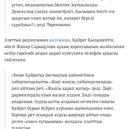
ұстап, медициналық бөлімге жатқызылды.
Денсаулық сақтау министрлігі, Қылышев тиісті ем-
шарасын алып жатыр ма, ақпарат беруді
сұраймыз?» деді Төреғожина.
Азаттық радиосының
жазуынша
, Қайрат Қылышевтің
әйелі Жанар Сарықұлова құқық қорғаушының жазбасынан
кейін сәрсенбі кешке қарай күйеуімен телефон арқылы
сөйлескен.
«Кеше Қайратқа бастықтың кабинетінен
хабарласқызыпты. «Бәрі жақсы, уайымдамаңдар»
деп айтсын деп. «Жақсы қарап жатыр» деді. Дәрі-
дәрмектердің атын жазып алдым. Енді соларды
апарамын. Ауруы қатты асқынып кетпеген сияқты.
Қайрат бұрын бүйрек ауруына шағымданған емес.
Бірінші рет осындай ауруы жөнінде айтып отыр»
деген «саяси тұтқынның» жолдасы Азатттық
тілшісіне.