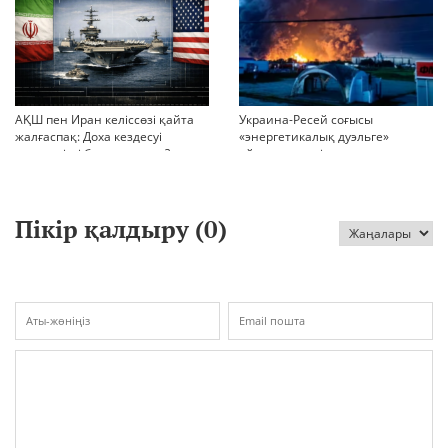
АҚШ пен Иран келіссөзі қайта
Украина-Ресей соғысы
жалғаспақ: Доха кездесуі
«энергетикалық дуэльге»
шиеленісті бәсеңдете ме?
айналып кетті
Пікір қалдыру (
0
)