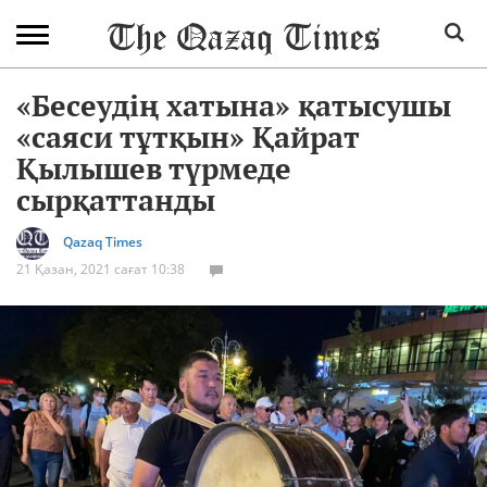
«Бесеудің хатына» қатысушы
«саяси тұтқын» Қайрат
Қылышев түрмеде
сырқаттанды
Qazaq Times
21 Қазан, 2021 сағат 10:38