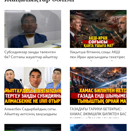
Субсидиялар заңды төленген
Уақытша бітімнің соңы: АҚШ
бе? Соттағы жауаптар айыптау
пен Иран арасындағы текетірес
тұжырымдарын қайта қарауға
неліктен қайта ушықты?
негіз бола ала ма?
Алмасбек Садырбайдың соты.
ГАЗАДАҒЫ ТАРИХИ БЕТБҰРЫС:
Айыптау актісінің заңсыздығы
ХАМАС ӘКІМШІЛІК БИЛІКТЕН БАС
мен қолдан өсірілген
ТАРТТЫ. АЙМАҚТЫ ЕНДІ КІМ
миллиондар
БАСҚАРАДЫ?