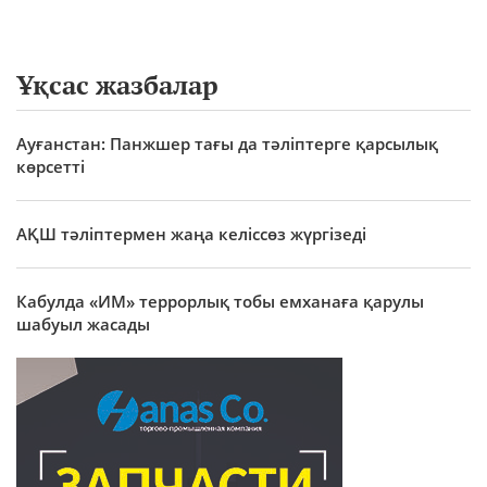
Ұқсас жазбалар
Ауғанстан: Панжшер тағы да тәліптерге қарсылық
көрсетті
АҚШ тәліптермен жаңа келіссөз жүргізеді
Кабулда «ИМ» террорлық тобы емханаға қарулы
шабуыл жасады