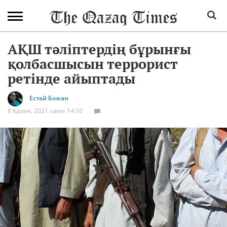
АҚШ тәліптердің бұрынғы
қолбасшысын террорист
ретінде айыптады
Естай Божан
8 Қазан, 2021 сағат 14:10