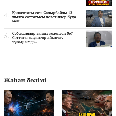
Қонаевтағы сот: Садырбайды 12
жылға соттағысы келетіндер бұқа
мен..
Субсидиялар заңды төленген бе?
Соттағы жауаптар айыптау
тұжырымда..
Жаһан бөлімі