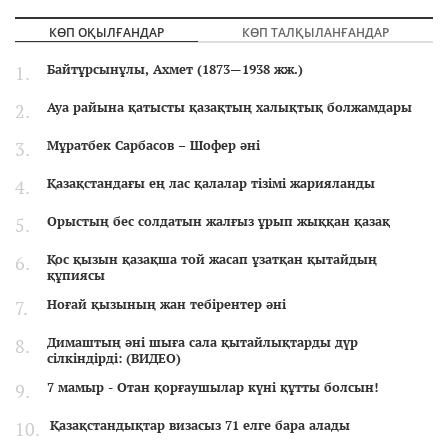
КӨП ОҚЫЛҒАНДАР
КӨП ТАЛҚЫЛАНҒАНДАР
Байтұрсынұлы, Ахмет (1873—1938 жж.)
Ауа райына қатысты қазақтың халықтық болжамдары
Мұратбек Сарбасов – Шофер әні
Қазақстандағы ең лас қалалар тізімі жарияланды
Орыстың бес солдатын жалғыз ұрып жыққан қазақ
Қос қызын қазақша той жасап ұзатқан қытайдың
құпиясы
Ноғай қызының жан тебірентер әні
Димаштың әні шыға сала қытайлықтарды дүр
сілкіндірді: (ВИДЕО)
7 мамыр - Отан қорғаушылар күні құтты болсын!
Қазақстандықтар визасыз 71 елге бара алады