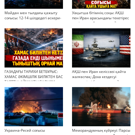
Майдан мен тылдағы қажыту
Уақытша бітімнің соңы: АҚШ
соғысы: 12-14 шілдедегі әскери-
пен Иран арасындағы текетірес
стратегиялық ахуал
неліктен қайта ушықты?
ГАЗАДАҒЫ ТАРИХИ БЕТБҰРЫС:
АҚШ пен Иран келіссөзі қайта
ХАМАС ӘКІМШІЛІК БИЛІКТЕН БАС
жалғаспақ: Доха кездесуі
ТАРТТЫ. АЙМАҚТЫ ЕНДІ КІМ
шиеленісті бәсеңдете ме?
БАСҚАРАДЫ?
Украина-Ресей соғысы
Меморандумның күйреуі: Парсы