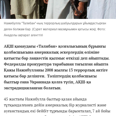
Нажибулла "Талибан"-ның террорлық шабуылдарын ұйымдастырған
деген болжам бар. (Сурет материал мазмұнымен қатысы жоқ). Фото:
Анадолы ақпарат агенттігі
АҚШ қамаудағы «Талибан» қозғалысының бұрынғы
қолбасшысына америкалық әскерлердің өліміне
қатысты бар лаңкестік қылмыс өткізді деп айыптады.
Федералды прокуратура тарабынан тағылған айыпта
Қажы Нажибулланы 2008 жылғы 13 террорлық актіге
қатысы бар делінген. Тәліптердің қолбасшысы
былтыр ғана Украинада қолға түсіп, АҚШ-қа
экстрадицияланған болатын.
45 жастағы Нажибулла былтыр қазан айында
тұтқындалғанға дейін америкалық бір журналисті және
ауғанстандық екі бейбіт тұрғынды барымталап, 7 ай бойы