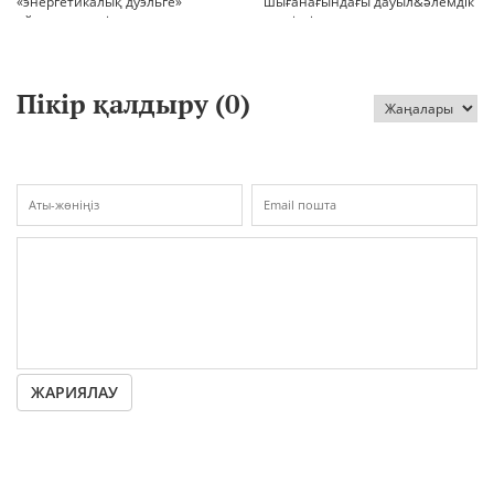
«энергетикалық дуэльге»
шығанағындағы дауыл&әлемдік
айналып кетті
тәртіптің сын сағаты соғып тұр
Пікір қалдыру (
0
)
ЖАРИЯЛАУ