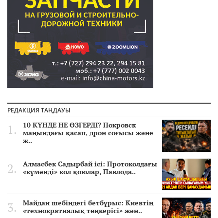
РЕДАКЦИЯ ТАҢДАУЫ
10 КҮНДЕ НЕ ӨЗГЕРДІ? Покровск
маңындағы қасап, дрон соғысы және
ж..
Алмасбек Садырбай ісі: Протоколдағы
«күмәнді» кол қоюлар, Павлода..
Майдан шебіндегі бетбұрыс: Киевтің
«технократиялық төңкерісі» жән..