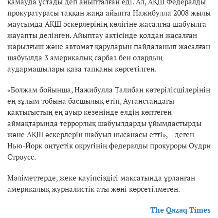
қамауда ұстады деп айыпталған еді. Ал, АҚШ Федералды
прокуратурасы таққан жаңа айыпта Нажибулла 2008 жылы
маусымда АҚШ әскерлерінің көлігіне жасалғна шабуылға
жауапты делінген. Айыптау актісінде қолдан жасалған
жарылғыш және автомат қаруларын пайдаланып жасалған
шабуылда 3 америкалық сарбаз бен олардың
аудармашылары қаза тапқаны көрсетілген.
«Болжам бойынша, Нажибулла Талибан көтерілісшілерінің
ең зұлым тобына басшылық етіп, Ауғанстандағы
қақтығыстың ең ауыр кезеңінде елдің көптеген
аймақтарында террорлық шабуылдарды ұйымдастырды
және АҚШ әскерлерін шабуыл нысанасы етті», – деген
Нью-Йорк оңтүстік округінің федералды прокуроры Оудри
Строусс.
Мәліметтерде, жеке қауіпсіздігі мақсатында ұрланған
америкалық журналистік аты жөні көрсетілмеген.
The Qazaq Times