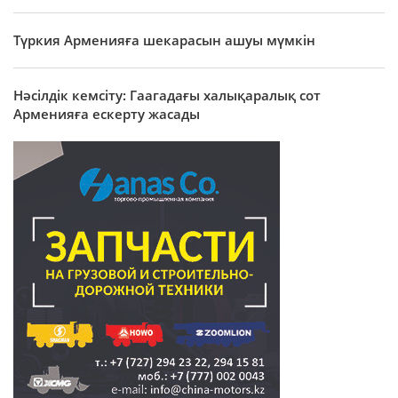
Түркия Арменияға шекарасын ашуы мүмкін
Нәсілдік кемсіту: Гаагадағы халықаралық сот
Арменияға ескерту жасады