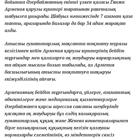
бойынша Әзербайжанның екінші үлкен қаласы Гянжа
Армения қарулы күштері тарапынан ракеталық
шабуылға ұшырады. Шабуыл нәтижесінде 7 азамат қаза
тапты, араларында балалар да бар 34 адам жарақат
алды.
Атысты гуманитарлық мақсатта тоқтату туралы
келісімнен кейін Армения қарулы күштерінің бейбіт
тұрғындар мен қалаларға оқ жаудыруы варварлықтың
та айқын мысалы болып табылады, ал Армения
басшылығының атысты тоқтатуға шақыруы
екіжүзділігінің айғағы.
Арменияның бейбіт тұрғындарға, үйлерге, азаматтық
объектілерге және медициналық қызметкерлерге
Әзербайжанға қарсы агрессия саясаты шеңберінде
қасақана оқ жаудыруы бұл елдің халықаралық
гуманитарлық құқық және Женева конвенцияларымен
бірге халықаралық құқықтың негізін қалаушы
нормаларды елемейтінін, өз міндеттерін сөзсіз