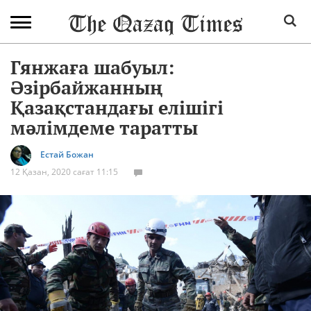
Гянжаға шабуыл:
Әзірбайжанның
Қазақстандағы елішігі
мәлімдеме таратты
Естай Божан
12 Қазан, 2020 сағат 11:15