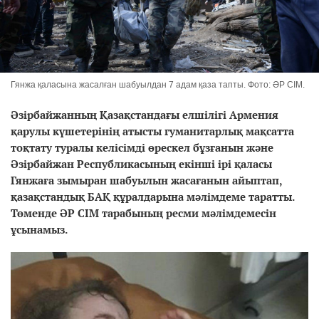
Гянжа қаласына жасалған шабуылдан 7 адам қаза тапты. Фото: ӘР СІМ.
Әзірбайжанның Қазақстандағы елшілігі Армения
қарулы күшетерінің атысты гуманитарлық мақсатта
тоқтату туралы келісімді өрескел бұзғанын және
Әзірбайжан Республикасының екінші ірі қаласы
Гянжаға зымыран шабуылын жасағанын айыптап,
қазақстандық БАҚ құралдарына мәлімдеме таратты.
Төменде ӘР СІМ тарабының ресми мәлімдемесін
ұсынамыз.