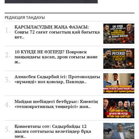
РЕДАКЦИЯ ТАҢДАУЫ
ҚАРСЫЛАСУДЫҢ ЖАҢА ФАЗАСЫ:
Соңғы 72 сағат соғыстың қай бағытқа
кет..
10 КҮНДЕ НЕ ӨЗГЕРДІ? Покровск
маңындағы қасап, дрон соғысы және
ж..
Алмасбек Садырбай ісі: Протоколдағы
«күмәнді» кол қоюлар, Павлода..
Майдан шебіндегі бетбұрыс: Киевтің
«технократиялық төңкерісі» жән..
Қонаевтағы сот: Садырбайды 12
жылға соттағысы келетіндер бұқа
мен..