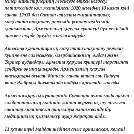
істер министрлерінің Мәскеуде өткен кездесуі
нәтижесінде қол жеткізілген 2020 жылдың 10 қазан күні
сағат 12:00-ден бастап атысты гуманитарлық
мақсатта тоқтату режимін ұстану келісіміне
қарамастан, Арменияның қарулы күштері бұл келісімді
өрескел түрде бұзуды жалғастыруда.
Атысты гуманитарлық мақсатта тоқтату режимі
күшіне ене салысымен, Әзербайжанның Агдам және
Тертер аудандары Армения қарулы күштері тарапынан
зеңбірек оғына ұшырады. Арменияның қарулы
жасақтары осыдан бірнеше сағат өткен соң Гадрут
және Жәбраил бағытында шабуыл әрекетін жасады.
Армения қарулы күштерінің Суговшан аумағында армян
солдаттарының мәйітін жинап жүрген ақ ту тігілген
санитар машинасын атқылауы нәтижесінде бір
медициналық қызметкер ауыр жарақат алды.
11 қазан түні майдан шебінен алыс орналасқан, көлемі