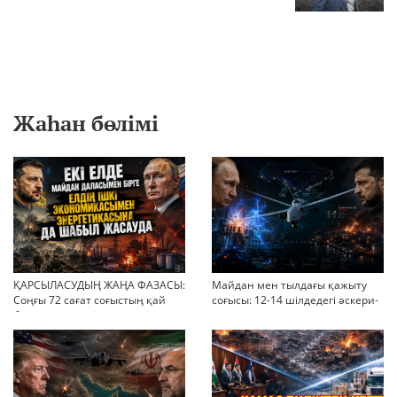
Жаһан бөлімі
ҚАРСЫЛАСУДЫҢ ЖАҢА ФАЗАСЫ:
Майдан мен тылдағы қажыту
Соңғы 72 сағат соғыстың қай
соғысы: 12-14 шілдедегі әскери-
бағытқа кеткенін көрсетті
стратегиялық ахуал