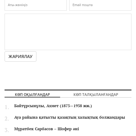
ЖАРИЯЛАУ
КӨП ОҚЫЛҒАНДАР
КӨП ТАЛҚЫЛАНҒАНДАР
Байтұрсынұлы, Ахмет (1873—1938 жж.)
Ауа райына қатысты қазақтың халықтық болжамдары
Мұратбек Сарбасов – Шофер әні