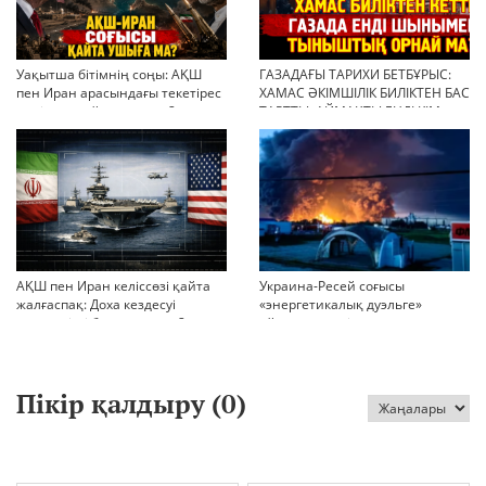
Уақытша бітімнің соңы: АҚШ
ГАЗАДАҒЫ ТАРИХИ БЕТБҰРЫС:
пен Иран арасындағы текетірес
ХАМАС ӘКІМШІЛІК БИЛІКТЕН БАС
неліктен қайта ушықты?
ТАРТТЫ. АЙМАҚТЫ ЕНДІ КІМ
БАСҚАРАДЫ?
АҚШ пен Иран келіссөзі қайта
Украина-Ресей соғысы
жалғаспақ: Доха кездесуі
«энергетикалық дуэльге»
шиеленісті бәсеңдете ме?
айналып кетті
Пікір қалдыру (
0
)