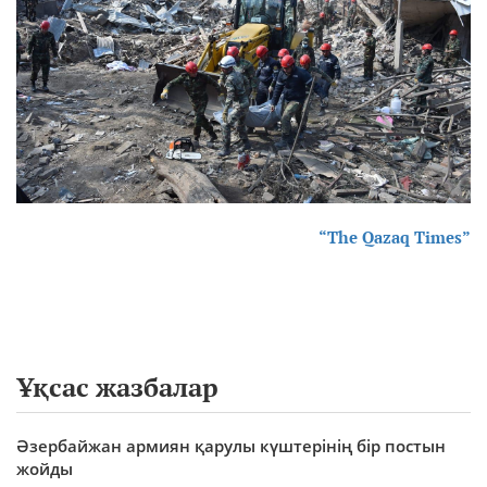
“The Qazaq Times”
Ұқсас жазбалар
Әзербайжан армиян қарулы күштерінің бір постын
жойды