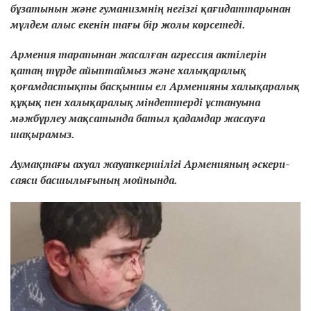
бұзатынын және гуманизмнің негізгі қағидаттарынан
мүлдем алыс екенін тағы бір жолы көрсетеді.
Армения тарапынан жасалған агрессия актілерін
қатаң түрде айыптаймыз және халықаралық
қоғамдастықты басқыншы ел Арменияны халықаралық
құқық пен халықаралық міндеттерді ұстануына
мәжбүрлеу мақсатында батыл қадамдар жасауға
шақырамыз.
Аумақтағы ахуал жауапкершілігі Арменияның әскери-
саяси басшылығының мойнында.