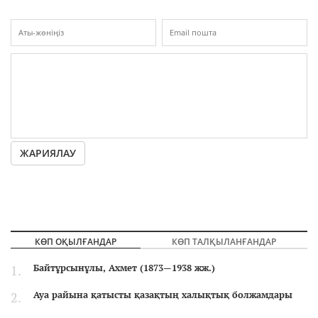
ЖАРИЯЛАУ
КӨП ОҚЫЛҒАНДАР
КӨП ТАЛҚЫЛАНҒАНДАР
Байтұрсынұлы, Ахмет (1873—1938 жж.)
Ауа райына қатысты қазақтың халықтық болжамдары