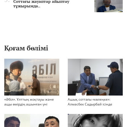
Соттағы жауаптар айыптау
тұжырымда..
Қоғам бөлімі
«Әбіл». Ұлттың жоқтауы және
Ашық соттағы «көлеңке»:
ащы өмірдің ашынған үні
Алмасбек Садырбай ісінде
жауапсыз қалған сұрақтар
көбейіп барады