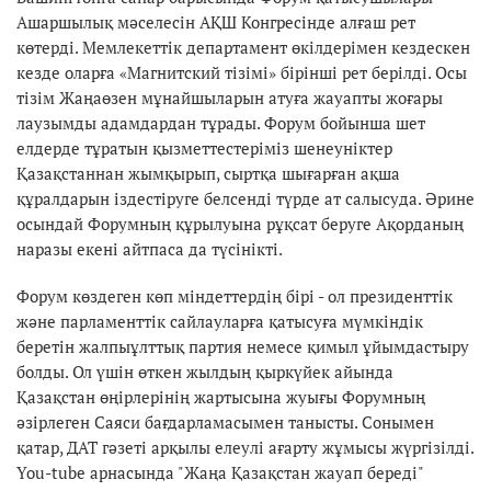
Ашаршылық мәселесін АҚШ Конгресінде алғаш рет
көтерді. Мемлекеттік департамент өкілдерімен кездескен
кезде оларға «Магнитский тізімі» бірінші рет берілді. Осы
тізім Жаңаөзен мұнайшыларын атуға жауапты жоғары
лаузымды адамдардан тұрады. Форум бойынша шет
елдерде тұратын қызметтестеріміз шенеуніктер
Қазақстаннан жымқырып, сыртқа шығарған ақша
құралдарын іздестіруге белсенді түрде ат салысуда. Әрине
осындай Форумның құрылуына рұқсат беруге Ақорданың
наразы екені айтпаса да түсінікті.
Форум көздеген көп міндеттердің бірі - ол президенттік
және парламенттік сайлауларға қатысуға мүмкіндік
беретін жалпыұлттық партия немесе қимыл ұйымдастыру
болды. Ол үшін өткен жылдың қыркүйек айында
Қазақстан өңірлерінің жартысына жуығы Форумның
әзірлеген Саяси бағдарламасымен танысты. Сонымен
қатар, ДАТ гәзеті арқылы елеулі ағарту жұмысы жүргізілді.
You-tube арнасында "Жаңа Қазақстан жауап береді"