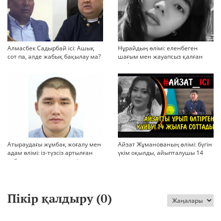
Алмасбек Садырбай ісі: Ашық
Нұрайдың өлімі: еленбеген
сот па, әлде жабық бақылау ма?
шағым мен жауапсыз қалған
қауіп
Атыраудағы жұмбақ жоғалу мен
Айзат Жұманованың өлімі: бүгін
адам өлімі: із-түзсіз артылған
үкім оқылды, айыпталушы 14
отбасы, полиция тергеуі және
жылға сотталды
қоғам реакциясы
Пікір қалдыру (
0
)