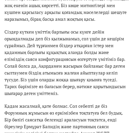
жоқ екенін ашық көрсетті. Біз көше митингілері мен
күшпен қарсыласу арқылы қоғамдық мәселелерді шешуге
наразымыз, бірақ басқа амал жоқтың қасы.
Сіздер күткен үміттің барлығы осы күнге дейін
орындалмады деп біз қылжынамыз, сол үшін де кешірім
сұраймыз. Дей тұрғанмен біздер атқарған істер мен
қадамның барлығы құқықтық алаңда болды және
еліміздің саяси конфигурациясын өзгертуге үмітіміз бар.
Солай болса да, Ақордамен жасырын байланыс бар деген
сылтаумен біздің атымызға жалған айыптаулар келіп
түсуде. Біз үшін оларды жоққа шығару қиынға түседі.
Тарих бәрімізге өз бағасын берер, нәтиже қорытындысын
шығарар деген үміттеміз.
Қадам жасалмай, қате болмас. Сол себепті де біз
Форумның жұмысын өз еркімізбен тоқтатуға бел будық.
Бір бөлігі саясатқа белсенді араласуын тоқтатса, енді
біреулер Ермұрат Бапидің және партияның саяси