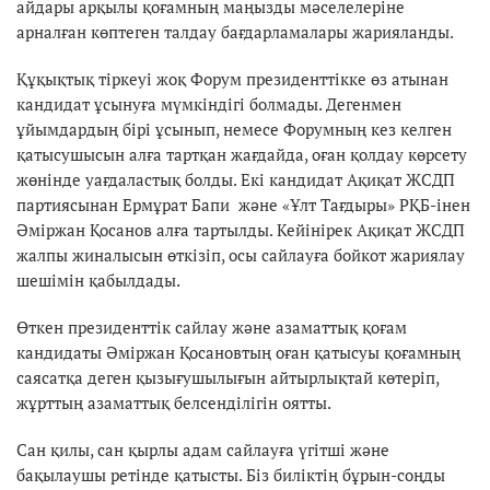
айдары арқылы қоғамның маңызды мәселелеріне
арналған көптеген талдау бағдарламалары жарияланды.
Құқықтық тіркеуі жоқ Форум президенттікке өз атынан
кандидат ұсынуға мүмкіндігі болмады. Дегенмен
ұйымдардың бірі ұсынып, немесе Форумның кез келген
қатысушысын алға тартқан жағдайда, оған қолдау көрсету
жөнінде уағдаластық болды. Екі кандидат Ақиқат ЖСДП
партиясынан Ермұрат Бапи және «Ұлт Тағдыры» РҚБ-інен
Әміржан Қосанов алға тартылды. Кейінірек Ақиқат ЖСДП
жалпы жиналысын өткізіп, осы сайлауға бойкот жариялау
шешімін қабылдады.
Өткен президенттік сайлау және азаматтық қоғам
кандидаты Әміржан Қосановтың оған қатысуы қоғамның
саясатқа деген қызығушылығын айтырлықтай көтеріп,
жұрттың азаматтық белсенділігін оятты.
Сан қилы, сан қырлы адам сайлауға үгітші және
бақылаушы ретінде қатысты. Біз биліктің бұрын-соңды