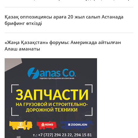
Қазақ оппозициясы араға 20 жыл салып Астанада
брифинг өткізді
«Жаңа Қазақстан» форумы: Америкада айтылған
Алаш аманаты