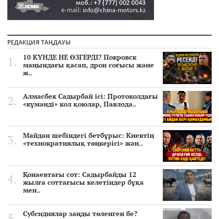
РЕДАКЦИЯ ТАҢДАУЫ
10 КҮНДЕ НЕ ӨЗГЕРДІ? Покровск
маңындағы қасап, дрон соғысы және
ж..
Алмасбек Садырбай ісі: Протоколдағы
«күмәнді» кол қоюлар, Павлода..
Майдан шебіндегі бетбұрыс: Киевтің
«технократиялық төңкерісі» жән..
Қонаевтағы сот: Садырбайды 12
жылға соттағысы келетіндер бұқа
мен..
Субсидиялар заңды төленген бе?