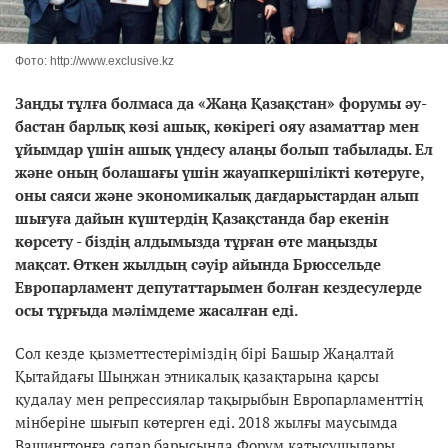
Фото: http://www.exclusive.kz
Заңды тұлға болмаса да «Жаңа Қазақстан» форумы әу-
бастан барлық көзі ашық, көкірегі ояу азаматтар мен
ұйымдар үшін ашық үндесу алаңы болып табылады. Ел
және оның болашағы үшін жауапкершілікті көтеруге,
оны саяси және экономикалық дағдарыстардан алып
шығуға дайын күштердің Қазақстанда бар екенін
көрсету - біздің алдымызда тұрған өте маңызды
мақсат. Өткен жылдың сәуір айында Брюссельде
Европарламент депутаттарымен болған кездесулерде
осы тұрғыда мәлімдеме жасалған еді.
Сол кезде қызметтестеріміздің бірі Башыр Жаңалтай
Қытайдағы Шыңжан этникалық қазақтарына қарсы
қудалау мен репрессиялар тақырыбын Европарламенттің
мінберіне шығып көтерген еді. 2018 жылғы маусымда
Вашингтонға сапар барысында Форум қатысушылары