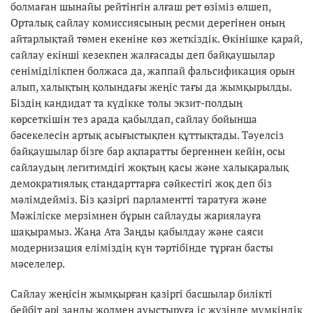
болмаған шынайы рейтінгін алғаш рет өзіміз өлшеп,
Орталық сайлау комиссиясының ресми дерегінен оның
айтарлықтай төмен екеніне көз жеткіздік. Өкінішке қарай,
сайлау екінші кезекпен жалғасады деп байқаушылар
сеніміділікпен болжаса да, жаппай фальсификация орын
алып, халықтың қолындағы жеңіс тағы да жымқырылды.
Біздің кандидат та күдікке толы экзит-полдың
көрсеткішін тез арада қабылдап, сайлау бойынша
бәсекелесін артық асығыстықпен құттықтады. Тәуелсіз
байқаушылар бізге бар ақпаратты бергеннен кейін, осы
сайлаудың легитимдігі жоқтың қасы және халықаралық
демократиялық стандарттарға сәйкестігі жоқ деп біз
мәлімдейміз. Біз қазіргі парламентті таратуға және
Мәжіліске мерзімнен бұрын сайлауды жариялауға
шақырамыз. Жаңа Ата Заңды қабылдау және саяси
модернизация еліміздің күн тәртібінде тұрған басты
мәселелер.
Сайлау жеңісін жымқырған қазіргі басшылар билікті
бейбіт әрі заңды жолмен ауыстыруға іс жүзінде мүмкіндік