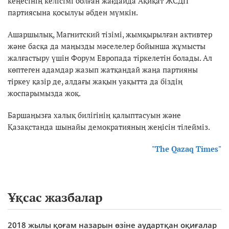
кеңесінің келісімі болған жағдайда Ақиқат ЖСДП
партиясына қосылуы әбден мүмкін.
Ашаршылық, Магнитский тізімі, жымқырылған активтер
және басқа да маңызды мәселелер бойынша жұмысты
жалғастыру үшін Форум Европада тіркелетін болады. Ал
көптеген адамдар жазып жатқандай жаңа партияны
тіркеу қазір де, алдағы жақын уақытта да біздің
жоспарымызда жоқ.
Баршаңызға халық билігінің қалыптасуын және
Қазақстанда шынайы демократияның жеңісін тілейміз.
"The Qazaq Times"
Ұқсас жазбалар
2018 жылы қоғам назарын өзіне аудартқан оқиғалар