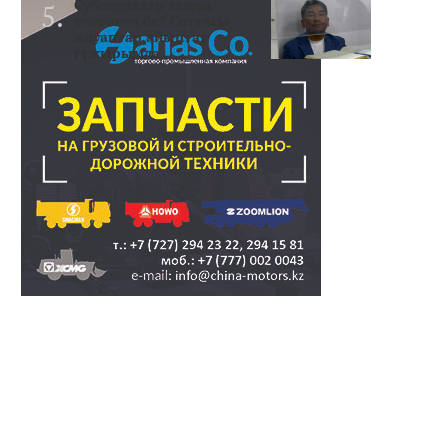
Субсидиялар заңды
төленген бе? Соттағы
жауаптар айыптау
тұжырымда..