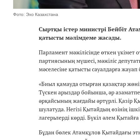
Фото: Эхо Казахстана
Сыртқы істер министрі Бейбіт Ата
қатысты мәлімдеме жасады.
Парламент мәжілісінде өткен үкімет 
партиясының мүшесі, мәжіліс депутат
мәселесіне қатысты сауалдарға жауап 
«Биыл қамауда отырған қазақтар жөнін
Түскен арыздар бойынша, әр азаматпе
әрқайсының жағдайы әртүрлі. Қазір Қы
шулатуда. Негізі Қытайдың өзінің ішкі
лагерьлерді көрді. Бүкіл әлем Қытайға
Бұдан бөлек Атамқұлов Қытайдағы эт