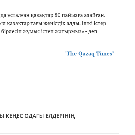
да ұсталған қазақтар 80 пайызға азайған.
 қазақтар тағы жеңілдік алды. Ішкі істер
 бірлесіп жұмыс істеп жатырмыз» - деп
"The Qazaq Times"
 КЕҢЕС ОДАҒЫ ЕЛДЕРІНІҢ