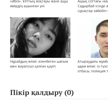
«Әбіл». Ұлттың жоқтауы және ащы
Ашық соттағы «кө
өмірдің ашынған үні
Садырбай ісінде 
сұрақтар көбейіп
Нұрайдың өлімі: еленбеген шағым
Атыраудағы жұмб
мен жауапсыз қалған қауіп
адам өлімі: із-түз
отбасы, полиция 
қоғам реакциясы
Пікір қалдыру (
0
)