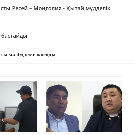
ты Ресей – Моңголия - Қытай мүдделік
 бастайды
сты мәлімдеме жасады