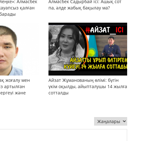
леңке»: Алмасбек
Алмасбек Садырбай ісі: Ашық сот
жауапсыз қалған
па, әлде жабық бақылау ма?
 барады
ақ жоғалу мен
Айзат Жұманованың өлімі: бүгін
сіз артылған
үкім оқылды, айыпталушы 14 жылға
тергеуі және
сотталды