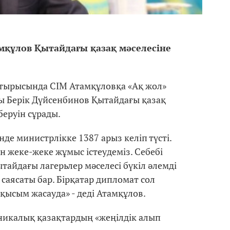
мқұлов Қытайдағы қазақ мәселесіне
отырысында СІМ Атамқұловқа «Ақ жол»
ы Берік Дүйсенбинов Қытайдағы қазақ
беруін сұрады.
де министрлікке 1387 арыз келіп түсті.
н жеке-жеке жұмыс істеудеміз. Себебі
тайдағы лагерьлер мәселесі бүкіл әлемді
 саясаты бар. Бірқатар дипломат сол
 қысым жасауда» - деді Атамқұлов.
никалық қазақтардың «жеңілдік алып