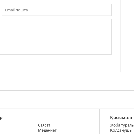
р
Қосымша
Саясат
Жоба турал
Мәдениет
Қолданушы