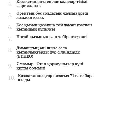
Қазақстандағы ең лас қалалар тізімі
жарияланды
Орыстың бес солдатын жалғыз ұрып
жыққан қазақ
Қос қызын қазақша той жасап ұзатқан
қытайдың құпиясы
Ноғай қызының жан тебірентер әні
Димаштың әні шыға сала
қытайлықтарды дүр сілкіндірді:
(ВИДЕО)
7 мамыр - Отан қорғаушылар күні
құтты болсын!
Қазақстандықтар визасыз 71 елге бара
алады