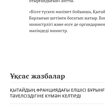
отырғандығын» айтты.
«Бізге түскен мәлімет бойынша, Қытай
Барлығын шетінен босатып жатыр. Биыл
министрлігі және өзге де органдармен
мәлімдеді министр.
Ұқсас жазбалар
ҚЫТАЙДЫҢ ФРАНЦИЯДАҒЫ ЕЛШІСІ БҰРЫНҒЫ
ТӘУЕЛСІЗДІГІНЕ КҮМӘН КЕЛТІРДІ