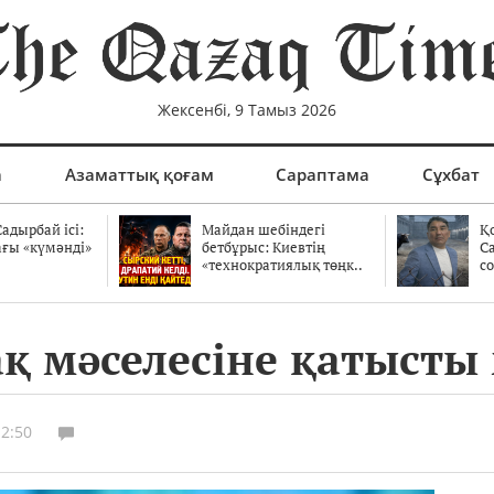
Жексенбі, 9 Тамыз 2026
а
Азаматтық қоғам
Сараптама
Сұхбат
адырбай ісі:
Майдан шебіндегі
Қ
ағы «күмәнді»
бетбұрыс: Киевтің
С
.
«технократиялық төңк..
со
қ мәселесіне қатысты
12:50