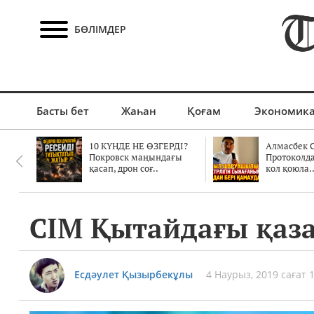
БӨЛІМДЕР
Басты бет
Жаһан
Қоғам
Экономик
10 КҮНДЕ НЕ ӨЗГЕРДІ?
Алмасбек С
Покровск маңындағы
Протоколд
қасап, дрон соғ..
кол қоюла.
СІМ Қытайдағы қаза
Есдәулет Қызырбекұлы
4 Наурыз, 2019 сағат 