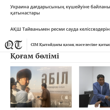
Украина дағдарысының күшейуіне байланыс
қатынастары
АҚШ Тайваньмен ресми сауда келіссөздерін
СІМ Қытайдағы қазақ мәселесіне қаты
Қоғам бөлімі