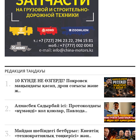
РЕДАКЦИЯ ТАҢДАУЫ
10 КҮНДЕ НЕ ӨЗГЕРДІ? Покровск
маңындағы қасап, дрон соғысы және
ж..
Алмасбек Садырбай ісі: Протоколдағы
«күмәнді» кол қоюлар, Павлода..
Майдан шебіндегі бетбұрыс: Киевтің
«технократиялық төңкерісі» жән..