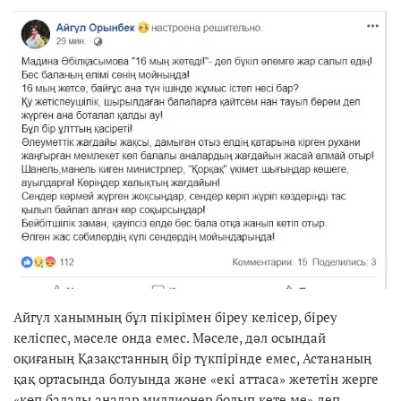
Айгүл ханымның бұл пікірімен біреу келісер, біреу
келіспес, мәселе онда емес. Мәселе, дәл осындай
оқиғаның Қазақстанның бір түкпірінде емес, Астананың
қақ ортасында болуында және «екі аттаса» жететін жерге
«көп балалы аналар миллионер болып кете ме» деп