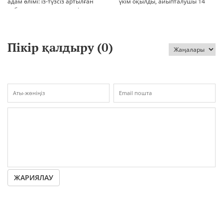
адам өлімі: із-түзсіз артылған
үкім оқылды, айыпталушы 14
отбасы, полиция тергеуі және
жылға сотталды
қоғам реакциясы
Пікір қалдыру (
0
)
ЖАРИЯЛАУ