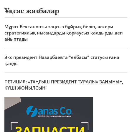
Ұқсас жазбалар
Мұрат Бектановты заңсыз бұйрық беріп, әскери
стратегиялық нысандарды қорғаусыз қалдырды деп
айыптады
Экс президент Назарбаевта "елбасы" статусы ғана
қалды
ПЕТИЦИЯ: «ТҰҢҒЫШ ПРЕЗИДЕНТ ТУРАЛЫ» ЗАҢЫНЫҢ
КҮШІ ЖОЙЫЛСЫН!