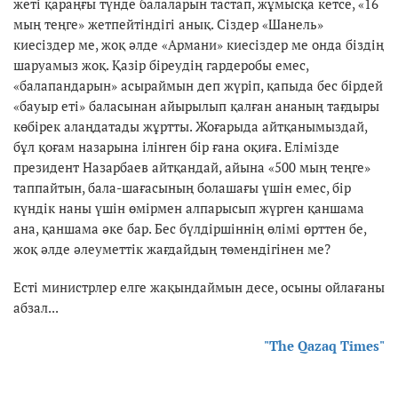
жеті қараңғы түнде балаларын тастап, жұмысқа кетсе, «16
мың теңге» жетпейтіндігі анық. Сіздер «Шанель»
киесіздер ме, жоқ әлде «Армани» киесіздер ме онда біздің
шаруамыз жоқ. Қазір біреудің гардеробы емес,
«балапандарын» асыраймын деп жүріп, қапыда бес бірдей
«бауыр еті» баласынан айырылып қалған ананың тағдыры
көбірек алаңдатады жұртты. Жоғарыда айтқанымыздай,
бұл қоғам назарына ілінген бір ғана оқиға. Елімізде
президент Назарбаев айтқандай, айына «500 мың теңге»
таппайтын, бала-шағасының болашағы үшін емес, бір
күндік наны үшін өмірмен алпарысып жүрген қаншама
ана, қаншама әке бар. Бес бүлдіршіннің өлімі өрттен бе,
жоқ әлде әлеуметтік жағдайдың төмендігінен ме?
Есті министрлер елге жақындаймын десе, осыны ойлағаны
абзал...
"The Qazaq Times"