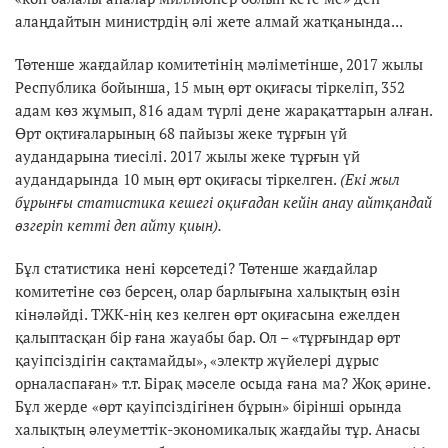
алаңдайтын министрдің әлі жете алмай жатқанында...
Төтенше жағдайлар комитетінің мәліметінше, 2017 жылы
Республика бойынша, 15 мың өрт оқиғасы тіркеліп, 352
адам көз жұмып, 816 адам түрлі дене жарақаттарын алған.
Өрт оқтиғаларының 68 пайызы жеке тұрғын үй
аудандарына тиесілі. 2017 жылы жеке тұрғын үй
аудандарында 10 мың өрт оқиғасы тіркелген.
(Екі жыл
бұрынғы статистика кешегі оқиғадан кейін анау айтқандай
өзгеріп кетті деп айту қиын).
Бұл статистика нені көрсетеді? Төтенше жағдайлар
комитетіне сөз берсең, олар барлығына халықтың өзін
кінәләйді. ТЖК-нің кез келген өрт оқиғасына ежелден
қалыптасқан бір ғана жауабы бар. Ол – «тұрғындар өрт
қауіпсіздігін сақтамайды», «электр жүйелері дұрыс
орналаспаған» т.т. Бірақ мәселе осыда ғана ма? Жоқ әрине.
Бұл жерде «өрт қауіпсіздігінен бұрын» бірінші орында
халықтың әлеуметтік-экономикалық жағдайы тұр. Анасы