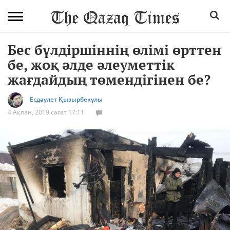
Бес бүлдіршіннің өлімі өрттен
бе, жоқ әлде әлеуметтік
жағдайдың төмендігінен бе?
Есдәулет Қызырбекұлы
4 Ақпан, 2019 сағат 17:11