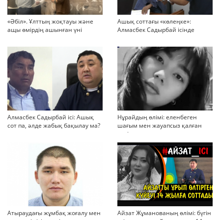
«Әбіл». Ұлттың жоқтауы және
Ашық соттағы «көлеңке»:
ащы өмірдің ашынған үні
Алмасбек Садырбай ісінде
жауапсыз қалған сұрақтар
көбейіп барады
Алмасбек Садырбай ісі: Ашық
Нұрайдың өлімі: еленбеген
сот па, әлде жабық бақылау ма?
шағым мен жауапсыз қалған
қауіп
Атыраудағы жұмбақ жоғалу мен
Айзат Жұманованың өлімі: бүгін