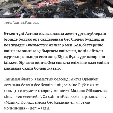
Фото: Азаттық Радиосы.
Өткен түні Астана қаласындағы жеке тұрғынүйлердің
бірінде болған өрт салдарынан бес бірдей бүлдіршін
көз жұмды. Әлеуметтік желілер мен БАҚ беттерінде
қайғылы оқиғаға қабырғасы қайысып, көңіл айтқан
жұрттың санында есеп жоқ. Бірақ бұл жұрт назарына
іліккен бір ғана оқиға. Осы сияқты елімізде жыл сайын
қаншама оқиға болып жатыр.
Танымал блогер, азаматтық белсенді Айгүл Орынбек
Астанада болған бес бүлдіршінің өліміне Еңбек және
халықты әлеуметтік қорғау министрі Мадина Әбілқасыова
кінәлі деп есептейді. Ол өзінің «Facebook» парақшасына:
«Мадина Әбілқасымова бес баланың өлімі сенің
мойыныңда» - деп жазды.