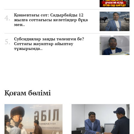
Қонаевтағы сот: Садырбайды 12
жылға соттағысы келетіндер бұқа
мен..
Субсидиялар заңды төленген бе?
Соттағы жауаптар айыптау
тұжырымда..
Қоғам бөлімі