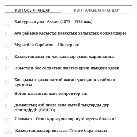
КӨП ОҚЫЛҒАНДАР
КӨП ТАЛҚЫЛАНҒАНДАР
Байтұрсынұлы, Ахмет (1873—1938 жж.)
Ауа райына қатысты қазақтың халықтық болжамдары
Мұратбек Сарбасов – Шофер әні
Қазақстандағы ең лас қалалар тізімі жарияланды
Орыстың бес солдатын жалғыз ұрып жыққан қазақ
Қос қызын қазақша той жасап ұзатқан қытайдың
құпиясы
Ноғай қызының жан тебірентер әні
Димаштың әні шыға сала қытайлықтарды дүр
сілкіндірді: (ВИДЕО)
7 мамыр - Отан қорғаушылар күні құтты болсын!
Қазақстандықтар визасыз 71 елге бара алады