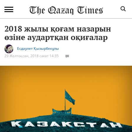
2018 жылы қоғам назарын
өзіне аудартқан оқиғалар
Есдәулет Қызырбекұлы
29 Желтоқсан, 2018 сағат 14:35