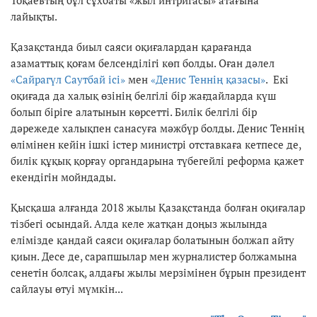
лайықты.
Қазақстанда биыл саяси оқиғалардан қарағанда
азаматтық қоғам белсенділігі көп болды. Оған дәлел
«Сайрагүл Саутбай ісі»
мен
«Денис Теннің қазасы»
. Екі
оқиғада да халық өзінің белгілі бір жағдайларда күш
болып біріге алатынын көрсетті. Билік белгілі бір
дәрежеде халықпен санасуға мәжбүр болды. Денис Теннің
өлімінен кейін ішкі істер министрі отставкаға кетпесе де,
билік құқық қорғау органдарына түбегейлі реформа қажет
екендігін мойндады.
Қысқаша алғанда 2018 жылы Қазақстанда болған оқиғалар
тізбегі осындай. Алда келе жатқан доңыз жылында
елімізде қандай саяси оқиғалар болатынын болжап айту
қиын. Десе де, сарапшылар мен журналистер болжамына
сенетін болсақ, алдағы жылы мерзімінен бұрын президент
сайлауы өтуі мүмкін...