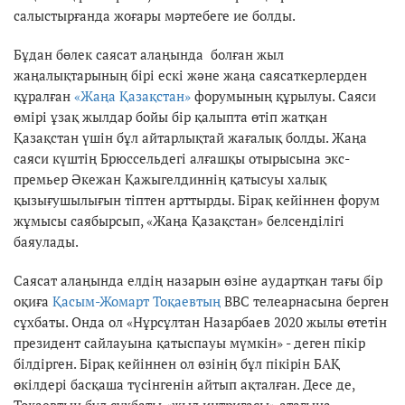
салыстырғанда жоғары мәртебеге ие болды.
Бұдан бөлек саясат алаңында болған жыл
жаңалықтарының бірі ескі және жаңа саясаткерлерден
құралған
«Жаңа Қазақстан»
форумының құрылуы. Саяси
өмірі ұзақ жылдар бойы бір қалыпта өтіп жатқан
Қазақстан үшін бұл айтарлықтай жағалық болды. Жаңа
саяси күштің Брюссельдегі алғашқы отырысына экс-
премьер Әкежан Қажыгелдиннің қатысуы халық
қызығушылығын тіптен арттырды. Бірақ кейіннен форум
жұмысы саябырсып, «Жаңа Қазақстан» белсенділігі
баяулады.
Саясат алаңында елдің назарын өзіне аудартқан тағы бір
оқиға
Қасым-Жомарт Тоқаевтың
ВВС телеарнасына берген
сұхбаты. Онда ол «Нұрсұлтан Назарбаев 2020 жылы өтетін
президент сайлауына қатыспауы мүмкін» - деген пікір
білдірген. Бірақ кейіннен ол өзінің бұл пікірін БАҚ
өкілдері басқаша түсінгенін айтып ақталған. Десе де,
Тоқаевтың бұл сұхбаты «жыл интригасы» атағына