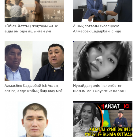
«Әбіл». Ұлттың жоқтауы және
Ашық соттағы «көлеңке»:
ащы өмірдің ашынған үні
Алмасбек Садырбай ісінде
жауапсыз қалған сұрақтар
көбейіп барады
Алмасбек Садырбай ісі: Ашық
Нұрайдың өлімі: еленбеген
сот па, әлде жабық бақылау ма?
шағым мен жауапсыз қалған
қауіп