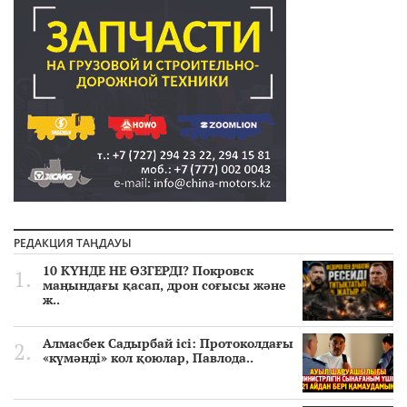
РЕДАКЦИЯ ТАҢДАУЫ
10 КҮНДЕ НЕ ӨЗГЕРДІ? Покровск
маңындағы қасап, дрон соғысы және
ж..
Алмасбек Садырбай ісі: Протоколдағы
«күмәнді» кол қоюлар, Павлода..