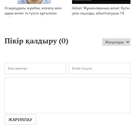
Атыраудағы жұмбақ жоғалу мен
Айзат Жұманованың өлімі: бүгін
адам өлімі: із-түзсіз артылған
үкім оқылды, айыпталушы 14
отбасы, полиция тергеуі және
жылға сотталды
қоғам реакциясы
Пікір қалдыру (
0
)
ЖАРИЯЛАУ