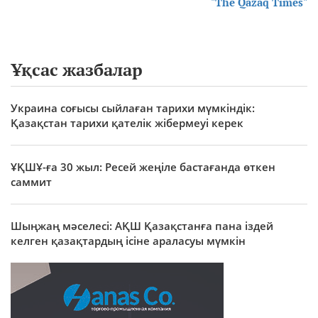
"The Qazaq Times"
Ұқсас жазбалар
Украина соғысы сыйлаған тарихи мүмкіндік:
Қазақстан тарихи қателік жібермеуі керек
ҰҚШҰ-ға 30 жыл: Ресей жеңіле бастағанда өткен
саммит
Шыңжаң мәселесі: АҚШ Қазақстанға пана іздей
келген қазақтардың ісіне араласуы мүмкін