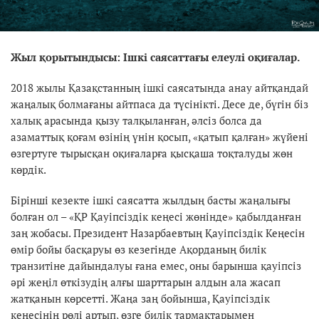
Жыл қорытындысы: Ішкі саясаттағы елеулі оқиғалар.
2018 жылы Қазақстанның ішкі саясатында анау айтқандай
жаңалық болмағаны айтпаса да түсінікті. Десе де, бүгін біз
халық арасында қызу талқыланған, әлсіз болса да
азаматтық қоғам өзінің үнін қосып, «қатып қалған» жүйені
өзгертуге тырысқан оқиғаларға қысқаша тоқталуды жөн
көрдік.
Бірінші кезекте ішкі саясатта жылдың басты жаңалығы
болған ол – «ҚР Қауіпсіздік кеңесі жөнінде» қабылданған
заң жобасы. Президент Назарбаевтың Қауіпсіздік Кеңесін
өмір бойы басқаруы өз кезегінде Ақорданың билік
транзитіне дайындалуы ғана емес, оны барынша қауіпсіз
әрі жеңіл өткізудің алғы шарттарын алдын ала жасап
жатқанын көрсетті. Жаңа заң бойынша, Қауіпсіздік
кеңесінің рөлі артып, өзге билік тармақтарымен