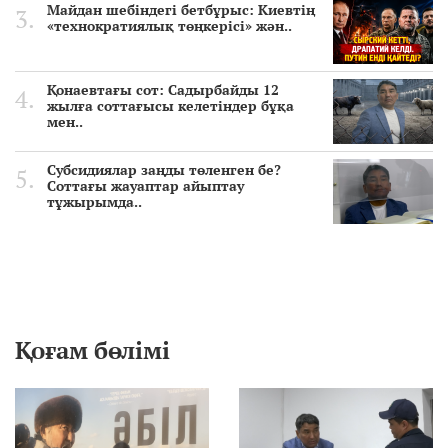
Майдан шебіндегі бетбұрыс: Киевтің
«технократиялық төңкерісі» жән..
Қонаевтағы сот: Садырбайды 12
жылға соттағысы келетіндер бұқа
мен..
Субсидиялар заңды төленген бе?
Соттағы жауаптар айыптау
тұжырымда..
Қоғам бөлімі