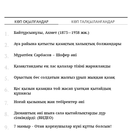
КӨП ОҚЫЛҒАНДАР
КӨП ТАЛҚЫЛАНҒАНДАР
Байтұрсынұлы, Ахмет (1873—1938 жж.)
Ауа райына қатысты қазақтың халықтық болжамдары
Мұратбек Сарбасов – Шофер әні
Қазақстандағы ең лас қалалар тізімі жарияланды
Орыстың бес солдатын жалғыз ұрып жыққан қазақ
Қос қызын қазақша той жасап ұзатқан қытайдың
құпиясы
Ноғай қызының жан тебірентер әні
Димаштың әні шыға сала қытайлықтарды дүр
сілкіндірді: (ВИДЕО)
7 мамыр - Отан қорғаушылар күні құтты болсын!