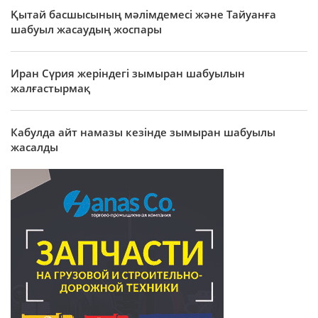
Қытай басшысының мәлімдемесі және Тайуанға
шабуыл жасаудың жоспары
Иран Сүрия жеріндегі зымыран шабуылын
жалғастырмақ
Кабулда айт намазы кезінде зымыран шабуылы
жасалды