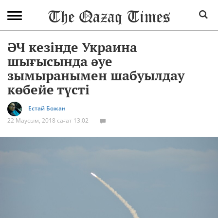
ӘЧ кезінде Украина
шығысында әуе
зымыранымен шабуылдау
көбейе түсті
Естай Божан
22 Маусым, 2018 сағат 13:02