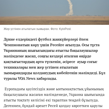
Жер үстінен атылатын зымыран. Фото: KyivPost.
Дүние елдеріндегі футбол жанкүйерлері Әлем
Чемпионатын көру үшін Ресейге ағылуда. Осы тұста
Украинаның шығысындағы атысты бақылаушылар
мәлімдеме жасап, соңғы кездері аталған өңірде
қақтығыстардың арта түскенін, әсіресе ауыр соғыс
техникалары мен жер үстінен атылатын
зымырандарды қолданудың көбейгенін мәлімдеді. Бұл
туралы VOA News хабарлады.
Еуропадағы қауіпсіздік және ынтымақтастық ұйымының
бақылаушысы жасаған мәлімдемеде, Украина шығысында
атысты тоқтату келісімі екі тараптан теңдей бұзылуда.
Дегенмен, бұндай әрекет Ресей қолдау көрсеткен қарулы