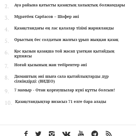
Ауа райына қатысты қазақтың халықтық болжамдары
Мұратбек Сарбасов – Шофер әні
Қазақстандағы ең лас қалалар тізімі жарияланды
Орыстың бес солдатын жалғыз ұрып жыққан қазақ
Қос қызын қазақша той жасап ұзатқан қытайдың
құпиясы
Ноғай қызының жан тебірентер әні
Димаштың әні шыға сала қытайлықтарды дүр
сілкіндірді: (ВИДЕО)
7 мамыр - Отан қорғаушылар күні құтты болсын!
Қазақстандықтар визасыз 71 елге бара алады