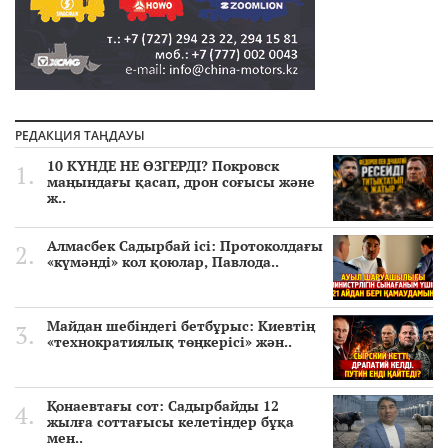
РЕДАКЦИЯ ТАҢДАУЫ
10 КҮНДЕ НЕ ӨЗГЕРДІ? Покровск
маңындағы қасап, дрон соғысы және
ж..
Алмасбек Садырбай ісі: Протоколдағы
«күмәнді» кол қоюлар, Павлода..
Майдан шебіндегі бетбұрыс: Киевтің
«технократиялық төңкерісі» жән..
Қонаевтағы сот: Садырбайды 12
жылға соттағысы келетіндер бұқа
мен..