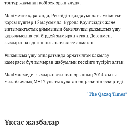
топтар жағынан көбірек орын алуда.
Мәліметке қарағанда, Ресейдің қолдауындағы үкіметке
қарсы күштер 15 маусымда Еуропа Қауіпсіздік және
ынтымақтастық ұйымының бақылаушы ұшқышсыз ұшу
құрылғысына екі бірдей зымыран атқан. Дегенмен,
зымыран көздеген нысанаға жете алмаған.
Ұшқышсыз ұшу аппаратында орнатылған бақылау
камерасы бұл зымыран шабуылын кескінге түсіріп алған.
Мәлімдемеде, зымыран атылған орынның 2014 жылы
малайзиялық MH17 ұшағы құлаған өңір екенін ескертеді.
“The Qazaq Times”
Ұқсас жазбалар