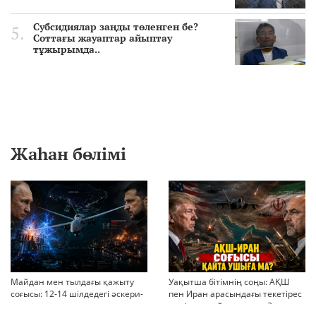
Субсидиялар заңды төленген бе?
Соттағы жауаптар айыптау
тұжырымда..
Жаһан бөлімі
Майдан мен тылдағы қажыту
Уақытша бітімнің соңы: АҚШ
соғысы: 12-14 шілдедегі әскери-
пен Иран арасындағы текетірес
стратегиялық ахуал
неліктен қайта ушықты?