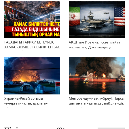
ГАЗАДАҒЫ ТАРИХИ БЕТБҰРЫС:
АҚШ пен Иран келіссөзі қайта
ХАМАС ӘКІМШІЛІК БИЛІКТЕН БАС
жалғаспақ: Доха кездесуі
ТАРТТЫ. АЙМАҚТЫ ЕНДІ КІМ
шиеленісті бәсеңдете ме?
БАСҚАРАДЫ?
Украина-Ресей соғысы
Меморандумның күйреуі: Парсы
«энергетикалық дуэльге»
шығанағындағы дауыл&әлемдік
айналып кетті
тәртіптің сын сағаты соғып тұр