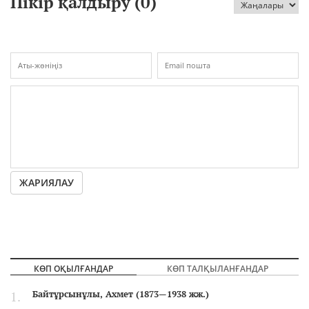
Пікір қалдыру (
0
)
ЖАРИЯЛАУ
КӨП ОҚЫЛҒАНДАР
КӨП ТАЛҚЫЛАНҒАНДАР
Байтұрсынұлы, Ахмет (1873—1938 жж.)