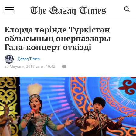
Елорда төрінде Түркістан
облысының өнерпаздары
Гала-концерт өткізді
Qazaq Times
20 Маусым, 2018 сағат 10:42