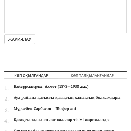
ЖАРИЯЛАУ
КӨП ОҚЫЛҒАНДАР
КӨП ТАЛҚЫЛАНҒАНДАР
Байтұрсынұлы, Ахмет (1873—1938 жж.)
Ауа райына қатысты қазақтың халықтық болжамдары
Мұратбек Сарбасов – Шофер әні
Қазақстандағы ең лас қалалар тізімі жарияланды
Орыстың бес солдатын жалғыз ұрып жыққан қазақ