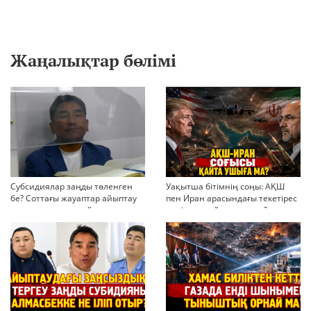
Жаңалықтар бөлімі
Субсидиялар заңды төленген
Уақытша бітімнің соңы: АҚШ
бе? Соттағы жауаптар айыптау
пен Иран арасындағы текетірес
тұжырымдарын қайта қарауға
неліктен қайта ушықты?
негіз бола ала ма?