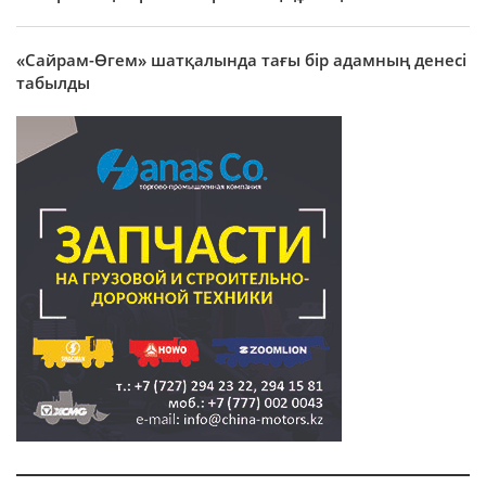
«Сайрам-Өгем» шатқалында тағы бір адамның денесі
табылды