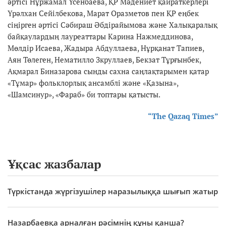
әртісі Нұржамал Үсенбаева, ҚР Мәдениет қайраткерлері
Үрәлхан Сейілбекова, Марат Оразметов пен ҚР еңбек
сіңірген әртісі Сәбираш Әбдірайымова және Халықаралық
байқаулардың лауреаттары Карина Нажмеддинова,
Мөлдір Исаева, Жадыра Абдуллаева, Нұрқанат Тапиев,
Аян Төлеген, Нематилло Зкруллаев, Бекзат Тұрғынбек,
Ақмарал Биназарова сынды сахна саңлақтарымен қатар
«Тұмар» фольклорлық ансамблі және «Қазына»,
«Шамсинур», «Фараб» би топтары қатысты.
“The Qazaq Times”
Ұқсас жазбалар
Түркістанда жүргізушілер наразылыққа шығып жатыр
Назарбаевқа арналған рәсімнің құны қанша?