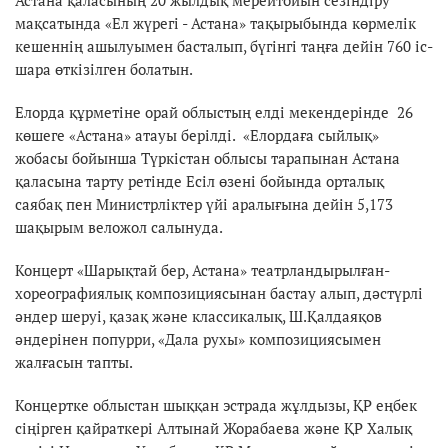
мақсатында «Ел жүрегі - Астана» тақырыбында көрмелік
кешеннің ашылуымен басталып, бүгінгі таңға дейін 760 іс-
шара өткізілген болатын.
Елорда құрметіне орай облыстың елді мекендерінде 26
көшеге «Астана» атауы берілді. «Елордаға сыйлық»
жобасы бойынша Түркістан облысы тарапынан Астана
қаласына тарту ретінде Есіл өзені бойында орталық
саябақ пен Министрліктер үйі аралығына дейін 5,173
шақырым веложол салынуда.
Концерт «Шарықтай бер, Астана» театрландырылған-
хореографиялық композициясынан бастау алып, дәстүрлі
әндер шеруі, қазақ және классикалық, Ш.Қалдаяқов
әндерінен попурри, «Дала рухы» композициясымен
жалғасын тапты.
Концертке облыстан шыққан эстрада жұлдызы, ҚР еңбек
сіңірген қайраткері Алтынай Жорабаева және ҚР Халық