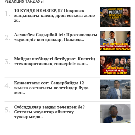
РЕДАКЦИЯ ТАҢДАУЫ
10 КҮНДЕ НЕ ӨЗГЕРДІ? Покровск
маңындағы қасап, дрон соғысы және
ж..
Алмасбек Садырбай ісі: Протоколдағы
«күмәнді» кол қоюлар, Павлода..
Майдан шебіндегі бетбұрыс: Киевтің
«технократиялық төңкерісі» жән..
Қонаевтағы сот: Садырбайды 12
жылға соттағысы келетіндер бұқа
мен..
Субсидиялар заңды төленген бе?
Соттағы жауаптар айыптау
тұжырымда..