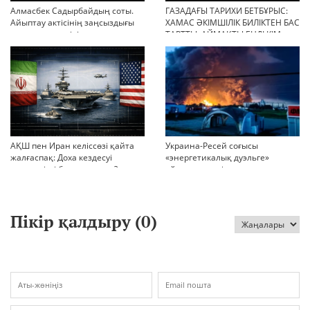
Алмасбек Садырбайдың соты.
ГАЗАДАҒЫ ТАРИХИ БЕТБҰРЫС:
Айыптау актісінің заңсыздығы
ХАМАС ӘКІМШІЛІК БИЛІКТЕН БАС
мен қолдан өсірілген
ТАРТТЫ. АЙМАҚТЫ ЕНДІ КІМ
миллиондар
БАСҚАРАДЫ?
АҚШ пен Иран келіссөзі қайта
Украина-Ресей соғысы
жалғаспақ: Доха кездесуі
«энергетикалық дуэльге»
шиеленісті бәсеңдете ме?
айналып кетті
Пікір қалдыру (
0
)