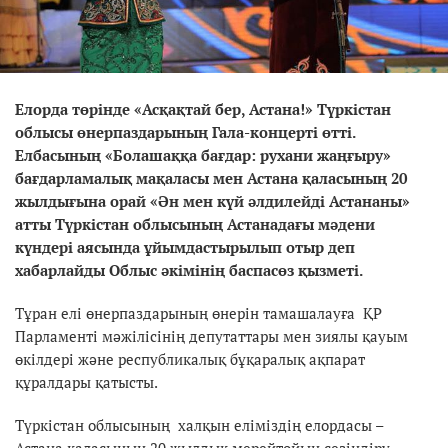
Елорда төрінде «Асқақтай бер, Астана!» Түркістан
облысы өнерпаздарының Гала-концерті өтті.
Елбасының «Болашаққа бағдар: рухани жаңғыру»
бағдарламалық мақаласы мен Астана қаласының 20
жылдығына орай «Ән мен күй әлдилейді Астананы»
атты Түркістан облысының Астанадағы мәдени
күндері аясында ұйымдастырылып отыр деп
хабарлайды Облыс әкімінің баспасөз қызметі.
Тұран елі өнерпаздарының өнерін тамашалауға ҚР
Парламенті мәжілісінің депутаттары мен зиялы қауым
өкілдері және республикалық бұқаралық ақпарат
құралдары қатысты.
Түркістан облысының халқын еліміздің елордасы –
Астана қаласының 20 жылдық мерейтойын сезіндіру