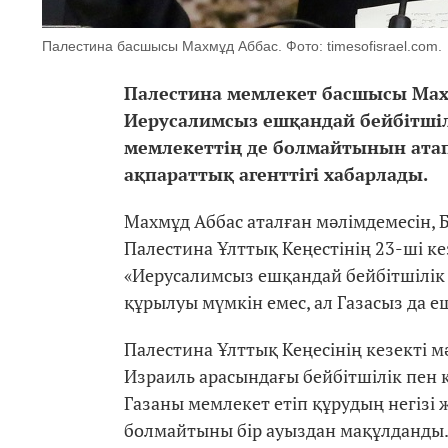
Палестина басшысы Махмұд Аббас. Фото: timesofisrael.com.
Палестина мемлекет басшысы Мах
Иерусалимсыз ешқандай бейбітші
мемлекеттің де болмайтынын атап
ақпараттық агенттігі хабарлады.
Махмұд Аббас аталған мәлімдемесін,
Палестина Ұлттық Кеңестінің 23-ші ке
«Иерусалимсыз ешқандай бейбітшілік 
құрылуы мүмкін емес, ал Газасыз да е
Палестина Ұлттық Кеңесінің кезекті 
Израиль арасындағы бейбітшілік пен кел
Газаны мемлекет етіп құрудың негізі 
болмайтыны бір ауыздан мақұлданды