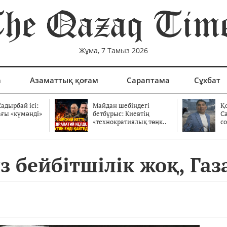
Жұма, 7 Тамыз 2026
а
Азаматтық қоғам
Сараптама
Сұхбат
адырбай ісі:
Майдан шебіндегі
Қ
ағы «күмәнді»
бетбұрыс: Киевтің
С
.
«технократиялық төңк..
со
з бейбітшілік жоқ, Га