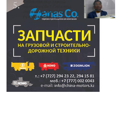
Субсидиялар заңды
төленген бе? Соттағы
жауаптар айыптау
тұжырымда..