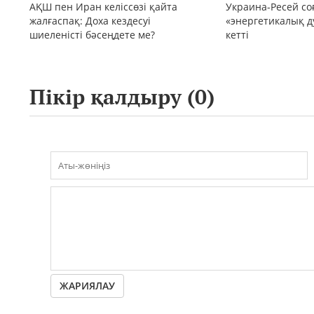
АҚШ пен Иран келіссөзі қайта
Украина-Ресей с
жалғаспақ: Доха кездесуі
«энергетикалық д
шиеленісті бәсеңдете ме?
кетті
Пікір қалдыру (
0
)
ЖАРИЯЛАУ