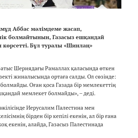
мұд Аббас мәлімдеме жасап,
лік болмайтынын, Газасыз ешқандай
 көрсетті. Бұл туралы «Шинлаң»
 Батыс Шериядағы Рамаллах қаласында өткен
зекті жиналысында ортаға салды. Ол сөзінде:
болмайды. Оған қоса Газада бір мемлекеттің
шқандай мемлекет болмайды», – деді.
мәжілісінде Иерусалим Палестина мен
ісімнің бірден бір кепілі екенін, ал бір ғана
жоқ екенін, алайда, Газасыз Палестинада
.