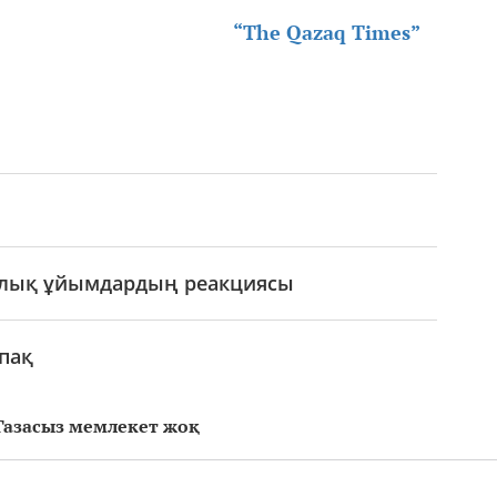
“The Qazaq Times”
алық ұйымдардың реакциясы
тпақ
 Газасыз мемлекет жоқ