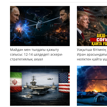
Майдан мен тылдағы қажыту
Уақытша бітімнің
соғысы: 12-14 шілдедегі әскери-
Иран арасындағы 
стратегиялық ахуал
неліктен қайта у