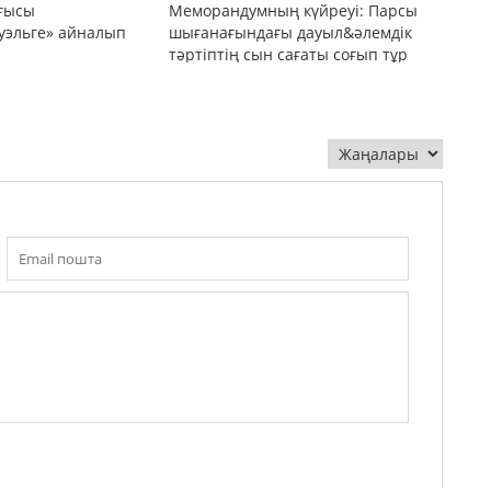
оғысы
Меморандумның күйреуі: Парсы
уэльге» айналып
шығанағындағы дауыл&әлемдік
тәртіптің сын сағаты соғып тұр