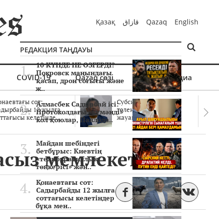
Қазақ
قازاق
Qazaq
English
РЕДАКЦИЯ ТАҢДАУЫ
10 КҮНДЕ НЕ ӨЗГЕРДІ?
Покровск маңындағы
COVID-19
Qazaq сөзі
Мультимедиа
қасап, дрон соғысы және
ж..
онаевтағы сот:
Субсидиялар заңды
Алмасбек Садырбай ісі:
адырбайды 12 жылға
төленген бе? Соттағы
Протоколдағы «күмәнді»
ттағысы келетінде..
жауаптар айыптау..
кол қоюлар, Павлода..
Майдан шебіндегі
засыз мемлекет жоқ
бетбұрыс: Киевтің
«технократиялық
төңкерісі» жән..
Қонаевтағы сот:
Садырбайды 12 жылға
соттағысы келетіндер
бұқа мен..