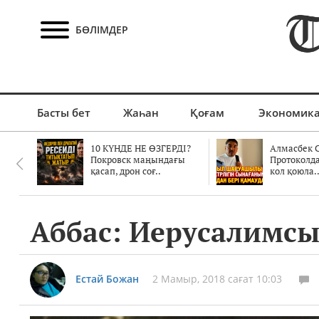
БӨЛІМДЕР
Басты бет
Жаһан
Қоғам
Экономик
10 КҮНДЕ НЕ ӨЗГЕРДІ?
Алмасбек С
Покровск маңындағы
Протоколд
қасап, дрон соғ..
кол қоюла.
Аббас: Иерусалимсы
Естай Божан
2 Мамыр, 2018 сағат 10:03