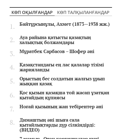
КӨП ОҚЫЛҒАНДАР
КӨП ТАЛҚЫЛАНҒАНДАР
Байтұрсынұлы, Ахмет (1873—1938 жж.)
Ауа райына қатысты қазақтың
халықтық болжамдары
Мұратбек Сарбасов – Шофер әні
Қазақстандағы ең лас қалалар тізімі
жарияланды
Орыстың бес солдатын жалғыз ұрып
жыққан қазақ
Қос қызын қазақша той жасап ұзатқан
қытайдың құпиясы
Ноғай қызының жан тебірентер әні
Димаштың әні шыға сала
қытайлықтарды дүр сілкіндірді:
(ВИДЕО)
7 мамыр - Отан қорғаушылар күні