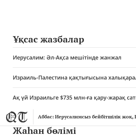
Ұқсас жазбалар
Иерусалим: Әл-Ақса мешітінде жанжал
Израиль-Палестина қақтығысына халықар
Ақ үй Израильге $735 млн-ға қару-жарақ са
Аббас: Иерусалимсыз бейбітшілік жоқ,
Жаһан бөлімі