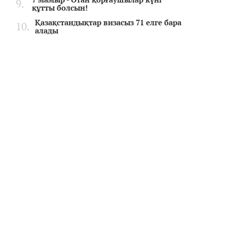
құтты болсын!
Қазақстандықтар визасыз 71 елге бара
алады