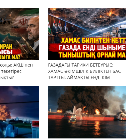
 соңы: АҚШ пен
ГАЗАДАҒЫ ТАРИХИ БЕТБҰРЫС:
текетірес
ХАМАС ӘКІМШІЛІК БИЛІКТЕН БАС
шықты?
ТАРТТЫ. АЙМАҚТЫ ЕНДІ КІМ
БАСҚАРАДЫ?