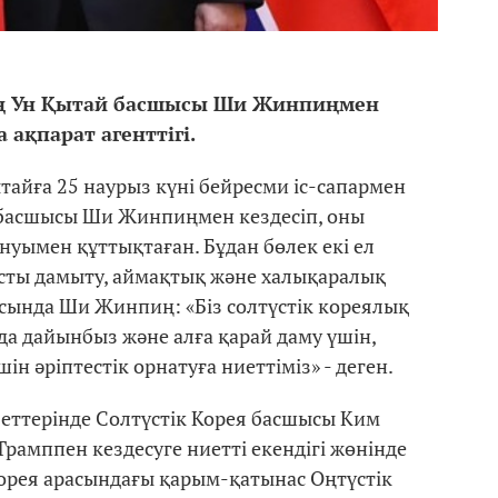
оң Ун Қытай басшысы Ши Жинпиңмен
 ақпарат агенттігі.
тайға 25 наурыз күні бейресми іс-сапармен
й басшысы Ши Жинпиңмен кездесіп, оны
уымен құттықтаған. Бұдан бөлек екі ел
сты дамыту, аймақтық және халықаралық
ысында Ши Жинпиң: «Біз солтүстік кореялық
а дайынбыз және алға қарай даму үшін,
 әріптестік орнатуға ниеттіміз» - деген.
 беттерінде Солтүстік Корея басшысы Ким
амппен кездесуге ниетті екендігі жөнінде
Корея арасындағы қарым-қатынас Оңтүстік