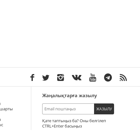
Жаңалықтарға жазылу
ы
 шарты
ЖАЗЫЛУ
ы
Қате таптыңыз ба? Оны белгілеп
ыс
+Enter басыңыз