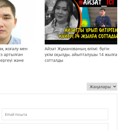
ақ жоғалу мен
Айзат Жұманованың өлімі: бүгін
сіз артылған
үкім оқылды, айыпталушы 14 жылға
тергеуі және
сотталды