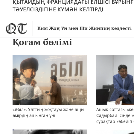
ҚЫТАЙДЫҢ ФРАНЦИЯДАҒЫ ЕЛШІСІ БҰРЫНҒЫ
ТӘУЕЛСІЗДІГІНЕ КҮМӘН КЕЛТІРДІ
Ким Жоң Ун мен Ши Жинпиң кездесті
Қоғам бөлімі
«Әбіл». Ұлттың жоқтауы және ащы
Ашық соттағы «кө
өмірдің ашынған үні
Садырбай ісінде 
сұрақтар көбейіп