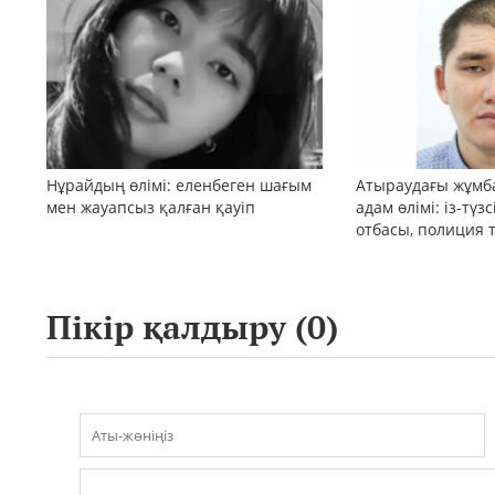
Нұрайдың өлімі: еленбеген шағым
Атыраудағы жұмб
мен жауапсыз қалған қауіп
адам өлімі: із-түз
отбасы, полиция 
қоғам реакциясы
Пікір қалдыру (
0
)