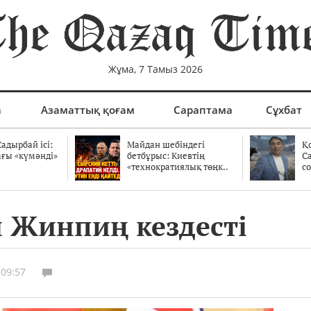
Жұма, 7 Тамыз 2026
а
Азаматтық қоғам
Сараптама
Сұхбат
адырбай ісі:
Майдан шебіндегі
Қ
ағы «күмәнді»
бетбұрыс: Киевтің
С
.
«технократиялық төңк..
со
 Жинпиң кездесті
 09:57