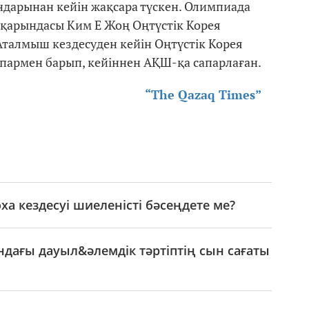
дарынан кейін жақсара түскен. Олимпиада
қарындасы Ким Е Жоң Оңтүстік Корея
талмыш кездесуден кейін Оңтүстік Корея
сапармен барып, кейіннен АҚШ-қа сапарлаған.
“The Qazaq Times”
ха кездесуі шиеленісті бәсеңдете ме?
ағы дауыл&әлемдік тәртіптің сын сағаты