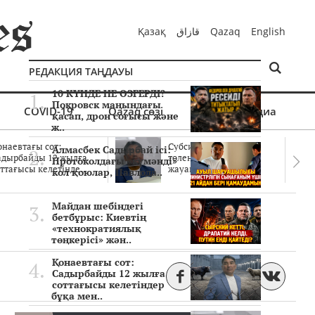
Қазақ
قازاق
Qazaq
English
РЕДАКЦИЯ ТАҢДАУЫ
10 КҮНДЕ НЕ ӨЗГЕРДІ?
Покровск маңындағы
COVID-19
Qazaq сөзі
Мультимедиа
қасап, дрон соғысы және
ж..
онаевтағы сот:
Субсидиялар заңды
Алмасбек Садырбай ісі:
адырбайды 12 жылға
төленген бе? Соттағы
Протоколдағы «күмәнді»
ттағысы келетінде..
жауаптар айыптау..
кол қоюлар, Павлода..
Майдан шебіндегі
бетбұрыс: Киевтің
«технократиялық
төңкерісі» жән..
Қонаевтағы сот:
Садырбайды 12 жылға
соттағысы келетіндер
бұқа мен..