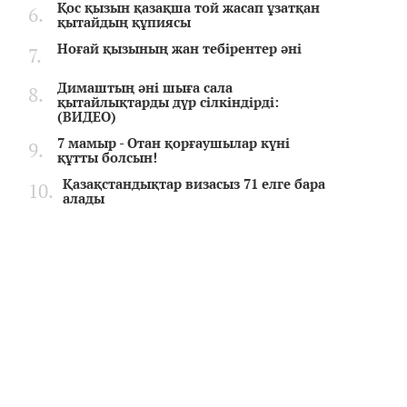
Қос қызын қазақша той жасап ұзатқан
қытайдың құпиясы
Ноғай қызының жан тебірентер әні
Димаштың әні шыға сала
қытайлықтарды дүр сілкіндірді:
(ВИДЕО)
7 мамыр - Отан қорғаушылар күні
құтты болсын!
Қазақстандықтар визасыз 71 елге бара
алады