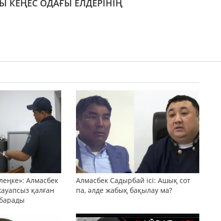
 КЕҢЕС ОДАҒЫ ЕЛДЕРІНІҢ
леңке»: Алмасбек
Алмасбек Садырбай ісі: Ашық сот
жауапсыз қалған
па, әлде жабық бақылау ма?
 барады