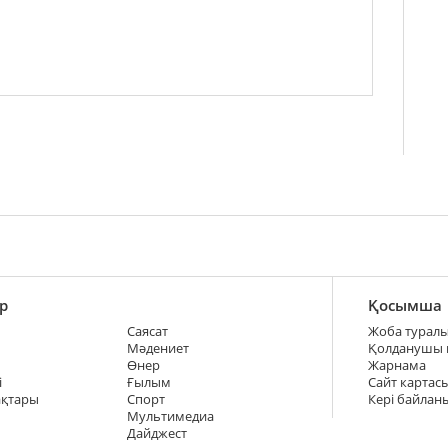
р
Қосымша
Саясат
Жоба турал
Мәдениет
Қолданушы
Өнер
Жарнама
і
Ғылым
Сайт картас
ақтары
Спорт
Кері байлан
Мультимедиа
Дайджест