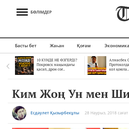
БӨЛІМДЕР
Басты бет
Жаһан
Қоғам
Экономик
10 КҮНДЕ НЕ ӨЗГЕРДІ?
Алмасбек С
Покровск маңындағы
Протоколд
қасап, дрон соғ..
кол қоюла.
Ким Жоң Ун мен Ши
Есдәулет Қызырбекұлы
28 Наурыз, 2018 сағат