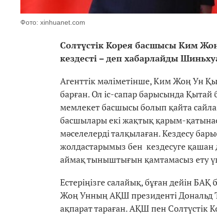
Фото: xinhuanet.com
Солтүстік Корея басшысы Ким Ж
кездесті – деп хабарлайды Шиньхуа
Агенттік мәліметінше, Ким Жоң Ун Қы
барған. Ол іс-сапар барысында Қыта
мемлекет басшысы болып қайта сайлан
басшылары екі жақтық қарым-қатына
мәселелерді талқылаған. Кездесу бар
жолдастарымыз бен кездесуге қашан д
аймақ тыныштығын қамтамасыз ету үшін
Естеріңізге салайық, бұған дейін БАҚ
Жоң Унның АҚШ президенті Дональд Тр
ақпарат тараған. АҚШ пен Солтүстік 