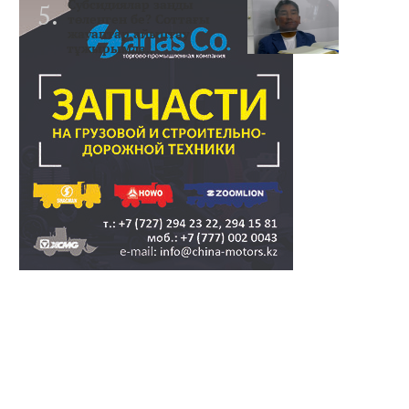
Субсидиялар заңды
төленген бе? Соттағы
жауаптар айыптау
тұжырымда..