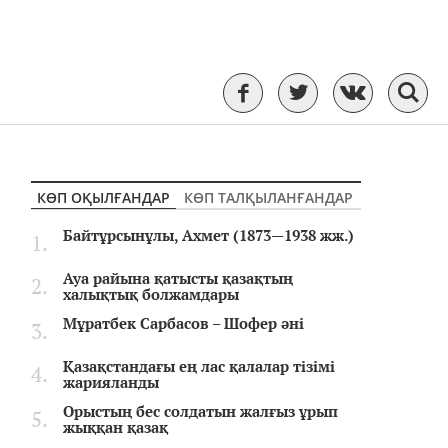
КӨП ОҚЫЛҒАНДАР
КӨП ТАЛҚЫЛАНҒАНДАР
Байтұрсынұлы, Ахмет (1873—1938 жж.)
Ауа райына қатысты қазақтың
халықтық болжамдары
Мұратбек Сарбасов – Шофер әні
Қазақстандағы ең лас қалалар тізімі
жарияланды
Орыстың бес солдатын жалғыз ұрып
жыққан қазақ