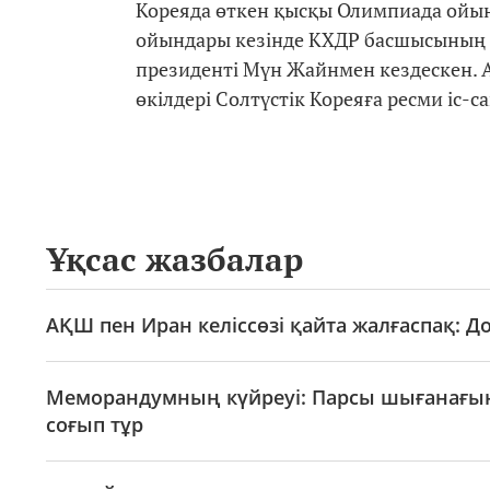
Кореяда өткен қысқы Олимпиада ойын
ойындары кезінде КХДР басшысының 
президенті Мүн Жайнмен кездескен. А
өкілдері Солтүстік Кореяға ресми іс-
Ұқсас жазбалар
АҚШ пен Иран келіссөзі қайта жалғаспақ: До
Меморандумның күйреуі: Парсы шығанағынд
соғып тұр