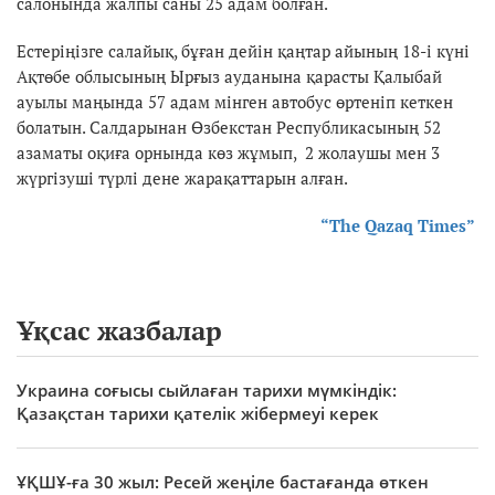
салонында жалпы саны 25 адам болған.
Естеріңізге салайық, бұған дейін қаңтар айының 18-і күні
Ақтөбе облысының Ырғыз ауданына қарасты Қалыбай
ауылы маңында 57 адам мінген автобус өртеніп кеткен
болатын. Салдарынан Өзбекстан Республикасының 52
азаматы оқиға орнында көз жұмып, 2 жолаушы мен 3
жүргізуші түрлі дене жарақаттарын алған.
“The Qazaq Times”
Ұқсас жазбалар
Украина соғысы сыйлаған тарихи мүмкіндік:
Қазақстан тарихи қателік жібермеуі керек
ҰҚШҰ-ға 30 жыл: Ресей жеңіле бастағанда өткен