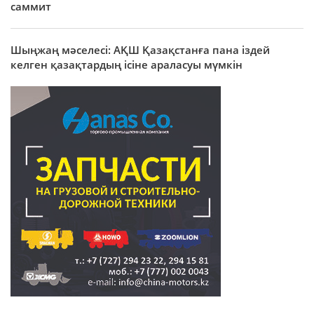
саммит
Шыңжаң мәселесі: АҚШ Қазақстанға пана іздей
келген қазақтардың ісіне араласуы мүмкін