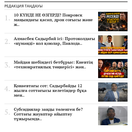
РЕДАКЦИЯ ТАҢДАУЫ
10 КҮНДЕ НЕ ӨЗГЕРДІ? Покровск
маңындағы қасап, дрон соғысы және
ж..
Алмасбек Садырбай ісі: Протоколдағы
«күмәнді» кол қоюлар, Павлода..
Майдан шебіндегі бетбұрыс: Киевтің
«технократиялық төңкерісі» жән..
Қонаевтағы сот: Садырбайды 12
жылға соттағысы келетіндер бұқа
мен..
Субсидиялар заңды төленген бе?
Соттағы жауаптар айыптау
тұжырымда..