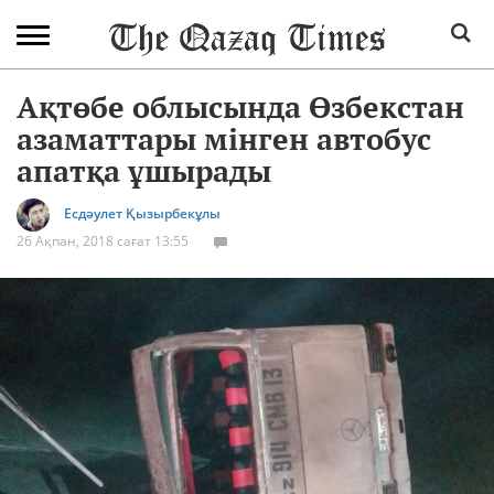
Ақтөбе облысында Өзбекстан
азаматтары мінген автобус
апатқа ұшырады
Есдәулет Қызырбекұлы
26 Ақпан, 2018 сағат 13:55