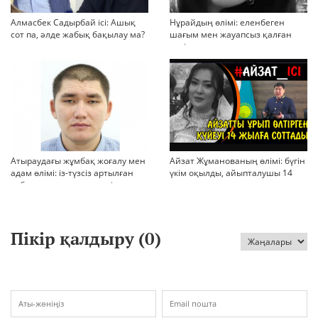
Алмасбек Садырбай ісі: Ашық
Нұрайдың өлімі: еленбеген
сот па, әлде жабық бақылау ма?
шағым мен жауапсыз қалған
қауіп
Атыраудағы жұмбақ жоғалу мен
Айзат Жұманованың өлімі: бүгін
адам өлімі: із-түзсіз артылған
үкім оқылды, айыпталушы 14
отбасы, полиция тергеуі және
жылға сотталды
қоғам реакциясы
Пікір қалдыру (
0
)