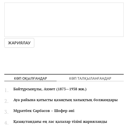
ЖАРИЯЛАУ
КӨП ОҚЫЛҒАНДАР
КӨП ТАЛҚЫЛАНҒАНДАР
Байтұрсынұлы, Ахмет (1873—1938 жж.)
Ауа райына қатысты қазақтың халықтық болжамдары
Мұратбек Сарбасов – Шофер әні
Қазақстандағы ең лас қалалар тізімі жарияланды