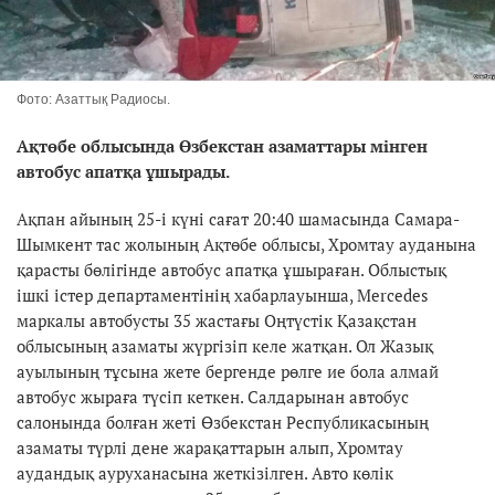
Фото: Азаттық Радиосы.
Ақтөбе облысында Өзбекстан азаматтары мінген
автобус апатқа ұшырады.
Ақпан айының 25-і күні сағат 20:40 шамасында Самара-
Шымкент тас жолының Ақтөбе облысы, Хромтау ауданына
қарасты бөлігінде автобус апатқа ұшыраған. Облыстық
ішкі істер департаментінің хабарлауынша, Merсedes
маркалы автобусты 35 жастағы Оңтүстік Қазақстан
облысының азаматы жүргізіп келе жатқан. Ол Жазық
ауылының тұсына жете бергенде рөлге ие бола алмай
автобус жыраға түсіп кеткен. Салдарынан автобус
салонында болған жеті Өзбекстан Республикасының
азаматы түрлі дене жарақаттарын алып, Хромтау
аудандық ауруханасына жеткізілген. Авто көлік