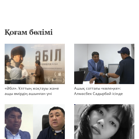
Қоғам бөлімі
«Әбіл». Ұлттың жоқтауы және
Ашық соттағы «көлеңке»:
ащы өмірдің ашынған үні
Алмасбек Садырбай ісінде
жауапсыз қалған сұрақтар
көбейіп барады