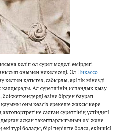
сына келіп ол сурет моделі өмірдегі
анысып онымен некелеседі. Ол
Пикассо
у келген қатыгез, сабырлы, әрі тік мінезді
лік қалдырады. Ал суретшінің испандық қызу
 бойжеткендерді өзіне бірден баурап
ер қауымы оны көзсіз ерекеше жақсы көре
 автопортретіне салған суреттінің үстіндегі
лдырған асқан тәкәппарлығының өзі және
екі түрі болады, бірі періште болса, екіншісі