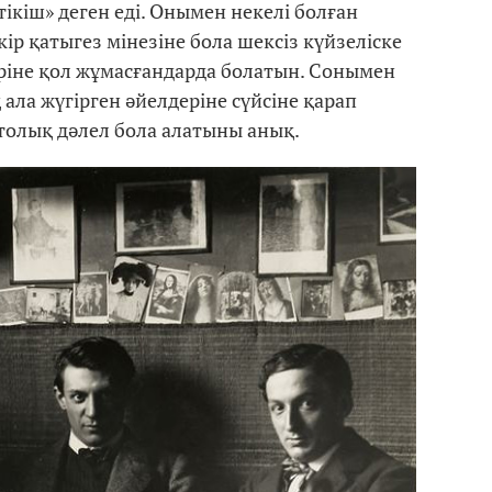
тікіш» деген еді. Онымен некелі болған
ір қатыгез мінезіне бола шексіз күйзеліске
еріне қол жұмасғандарда болатын. Сонымен
 ала жүгірген әйелдеріне сүйсіне қарап
е толық дәлел бола алатыны анық.