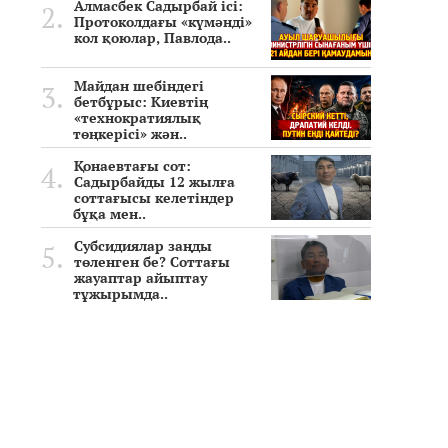
Алмасбек Садырбай ісі:
Протоколдағы «күмәнді»
кол қоюлар, Павлода..
Майдан шебіндегі
бетбұрыс: Киевтің
«технократиялық
төңкерісі» жән..
Қонаевтағы сот:
Садырбайды 12 жылға
соттағысы келетіндер
бұқа мен..
Субсидиялар заңды
төленген бе? Соттағы
жауаптар айыптау
тұжырымда..