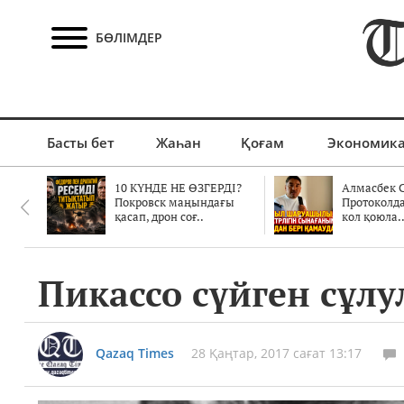
БӨЛІМДЕР
Басты бет
Жаһан
Қоғам
Экономик
10 КҮНДЕ НЕ ӨЗГЕРДІ?
Алмасбек С
Покровск маңындағы
Протоколд
қасап, дрон соғ..
кол қоюла.
Пикассо сүйген сұлу
Qazaq Times
28 Қаңтар, 2017 сағат 13:17