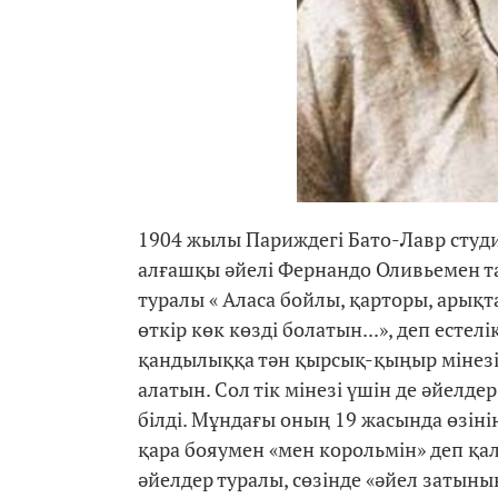
1904 жылы Париждегі Бато-Лавр студия
алғашқы әйелі Фернандо Оливьемен т
туралы « Аласа бойлы, қарторы, арықта
өткір көк көзді болатын...», деп есте
қандылыққа тән қырсық-қыңыр мінезі,
алатын. Сол тік мінезі үшін де әйелд
білді. Мұндағы оның 19 жасында өзінің
қара бояумен «мен корольмін» деп қа
әйелдер туралы, сөзінде «әйел затының 