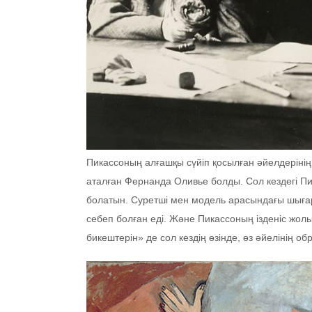
Пикассоның алғашқы сүйіп қосылған әйелдерінің
аталған Фернанда Оливье болды. Сол кездегі П
болатын. Суретші мен модель арасындағы шығ
себеп болған еді. Және Пикассоның ізденіс жол
бикештерін» де сол кездің өзінде, өз әйелінің 