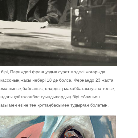
 бірі, Париждегі француздық сурет моделі жоғарыда
икассоның жасы небәрі 18 де болса, Фернандо 23 жаста
армашылық байланыс, олардың махаббатасыуына толық
ындағы қайталанбас туындылардың бірі «Авиньон
образы мен өзіне тән қолтаңбасымен тудырған болатын.