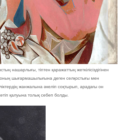
тың нашарлығы, тіптен қаражаттың жеткілісіздігінен
ің оның шығармашылығына деген селқостығы мен
шіліктердің жанжалына әкеліп соқтырып, арадағы он
 кетіп қалуына толық себеп болды.