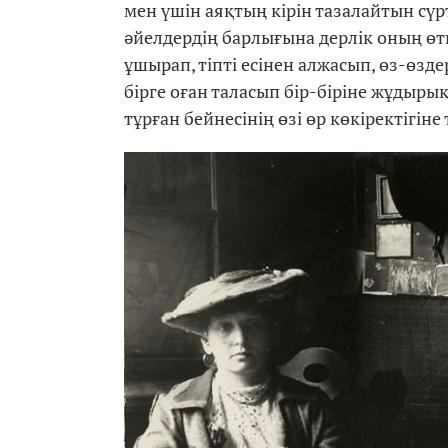
мен үшін аяқтың кірін тазалайтын сүр
әйелдердің барлығына дерлік оның өтк
ұшырап, тіпті есінен алжасып, өз-өзд
бірге оған таласып бір-біріне жұдырық
тұрған бейнесінің өзі өр көкіректігін