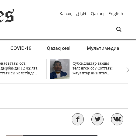
Қазақ
قازاق
Qazaq
English
COVID-19
Qazaq сөзі
Мультимедиа
онаевтағы сот:
Субсидиялар заңды
адырбайды 12 жылға
төленген бе? Соттағы
ттағысы келетінде..
жауаптар айыптау..