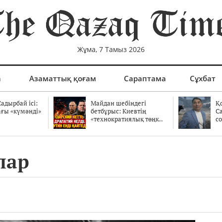
Жұма, 7 Тамыз 2026
а
Азаматтық қоғам
Сараптама
Сұхбат
адырбай ісі:
Майдан шебіндегі
Қ
ағы «күмәнді»
бетбұрыс: Киевтің
С
.
«технократиялық төңк..
со
лар