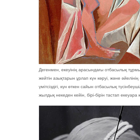
Дегенмен, екеуінің арасындағы отбасылық тұрмыс
жейтін азықтарын ұрлап күн көруі, және әйелін
үмітсіздігі, күн өткен сайын отбасылық түсінбеу
жылдық некеден кейін, бірі-бірін тастап екеуара