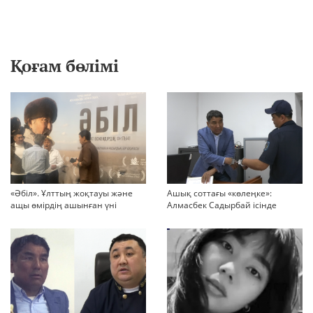
Қоғам бөлімі
«Әбіл». Ұлттың жоқтауы және
Ашық соттағы «көлеңке»:
ащы өмірдің ашынған үні
Алмасбек Садырбай ісінде
жауапсыз қалған сұрақтар
көбейіп барады