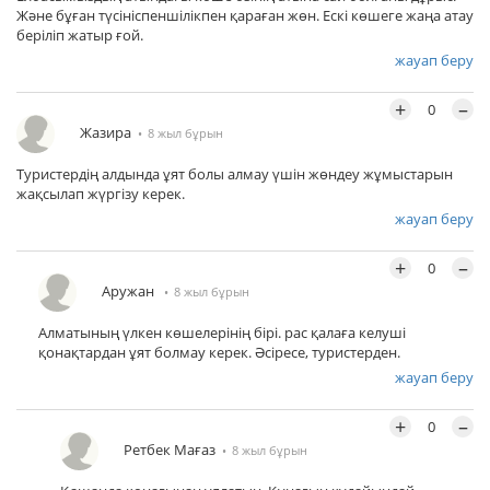
Және бұған түсініспеншілікпен қараған жөн. Ескі көшеге жаңа атау
беріліп жатыр ғой.
жауап беру
+
–
0
Жазира
8 жыл бұрын
Туристердің алдында ұят болы алмау үшін жөндеу жұмыстарын
жақсылап жүргізу керек.
жауап беру
+
–
0
Аружан
8 жыл бұрын
Алматының үлкен көшелерінің бірі. рас қалаға келуші
қонақтардан ұят болмау керек. Әсіресе, туристерден.
жауап беру
+
–
0
Ретбек Мағаз
8 жыл бұрын