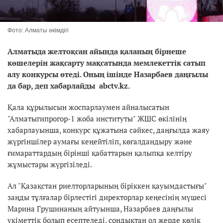
Фото: Алматы әкімдігі
Алматыда желтоқсан айында қаланың бірнеше
көшелерін жақсарту мақсатында мемлекеттік сатып
алу конкурсы өтеді. Оның ішінде Назарбаев даңғылы
да бар, деп хабарлайды abctv.kz.
Қала құрылысын жоспарлаумен айналысатын
"Алматыгипрогор-1 жоба институты" ЖШС өкілінің
хабарлауынша, конкурс құжатына сәйкес, даңғылда жаяу
жүргіншілер аумағы кеңейтіліп, көгалдандыру және
ғимараттардың бірінші қабаттарын қалыпқа келтіру
жұмыстары жүргізіледі.
Ал "Қазақстан риелторларының біріккен қауымдастығы"
заңды тұлғалар бірлестігі директорлар кеңесінің мүшесі
Марина Грушинаның айтуынша, Назарбаев даңғылы
үкіметтік болып есептеледі, сондықтан ол жерде көлік