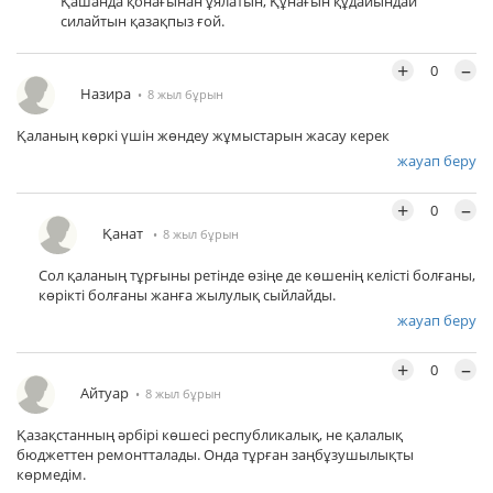
Қашанда қонағынан ұялатын, Құнағын құдайындай
силайтын қазақпыз ғой.
+
–
0
Назира
8 жыл бұрын
Қаланың көркі үшін жөндеу жұмыстарын жасау керек
жауап беру
+
–
0
Қанат
8 жыл бұрын
Сол қаланың тұрғыны ретінде өзіңе де көшенің келісті болғаны,
көрікті болғаны жанға жылулық сыйлайды.
жауап беру
+
–
0
Айтуар
8 жыл бұрын
Қазақстанның әрбірі көшесі республикалық, не қалалық
бюджеттен ремонтталады. Онда тұрған заңбұзушылықты
көрмедім.