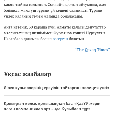
қоюға тыйым салынған. Сондай-ақ, оның айтуынша, жол
бойында жаңа үш тұрғын үй кешені салынады. Тұрғын
үйлер қаланың төмен жағында орналасады.
Айта кетейік, 30 қараша күні Алматы қаласы депутаттар
мәслихатының шешімімен Фурманов көшесі Нұрсұлтан
Назарбаев даңғылы болып
өзгерген
болатын.
“The Qazaq Times”
Ұқсас жазбалар
Glovo курьерлерінің ереуілін тойтарған полиция үнсіз
Қолыңнан келсе, қонышыңнан бас: «ҚазҰУ жерін
алған компаниялар артында Құлыбаев тұр»