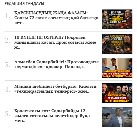
РЕДАКЦИЯ ТАҢДАУЫ
ҚАРСЫЛАСУДЫҢ ЖАҢА ФАЗАСЫ:
Соңғы 72 сағат соғыстың қай бағытқа
кет..
10 КҮНДЕ НЕ ӨЗГЕРДІ? Покровск
маңындағы қасап, дрон соғысы және
ж..
Алмасбек Садырбай ісі: Протоколдағы
«күмәнді» кол қоюлар, Павлода..
Майдан шебіндегі бетбұрыс: Киевтің
«технократиялық төңкерісі» жән..
Қонаевтағы сот: Садырбайды 12
жылға соттағысы келетіндер бұқа
мен..