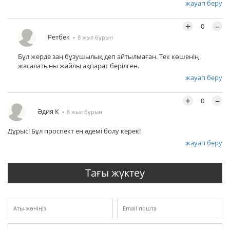
жауап беру
+
–
0
Ретбек
8 жыл бұрын
Бұл жерде заң бұзушылық деп айтылмаған. Тек көшенің
жасалатыны жайлы ақпарат берілген.
жауап беру
+
–
0
Әдия К
8 жыл бұрын
Дұрыс! Бұл проспект ең әдемі болу керек!
жауап беру
Тағы жүктеу