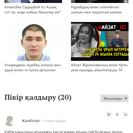
Алмасбек Садырбай ісі: Ашық
Нұрайдың өлімі: еленбеген
сот па, әлде жабық бақылау ма?
шағым мен жауапсыз қалған
қауіп
Атыраудағы жұмбақ жоғалу мен
Айзат Жұманованың өлімі: бүгін
адам өлімі: із-түзсіз артылған
үкім оқылды, айыпталушы 14
отбасы, полиция тергеуі және
жылға сотталды
қоғам реакциясы
Пікір қалдыру (
20
)
+
–
0
Жанболат
8 жыл бұрын
Елбасымыздың атындағы көше өзінің атына сай болғаны дұрыс.