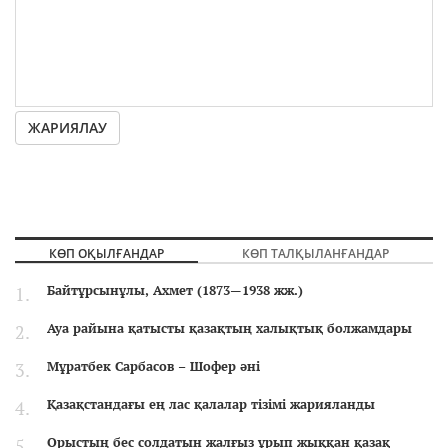
ЖАРИЯЛАУ
КӨП ОҚЫЛҒАНДАР
КӨП ТАЛҚЫЛАНҒАНДАР
Байтұрсынұлы, Ахмет (1873—1938 жж.)
Ауа райына қатысты қазақтың халықтық болжамдары
Мұратбек Сарбасов – Шофер әні
Қазақстандағы ең лас қалалар тізімі жарияланды
Орыстың бес солдатын жалғыз ұрып жыққан қазақ