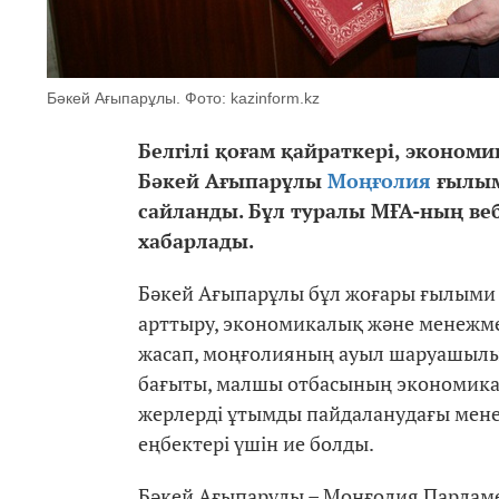
Бәкей Ағыпарұлы. Фото: kazinform.kz
Белгілі қоғам қайраткері, эконо
Бәкей Ағыпарұлы
Моңғолия
ғылым
сайланды.
Бұл туралы МҒА-ның ве
хабарлады.
Бәкей Ағыпарұлы бұл жоғары ғылыми 
арттыру, экономикалық және менежме
жасап, моңғолияның ауыл шаруашыл
бағыты, малшы отбасының экономика
жерлерді ұтымды пайдаланудағы мене
еңбектері үшін ие болды.
Бәкей Ағыпарұлы – Моңғолия Парламе