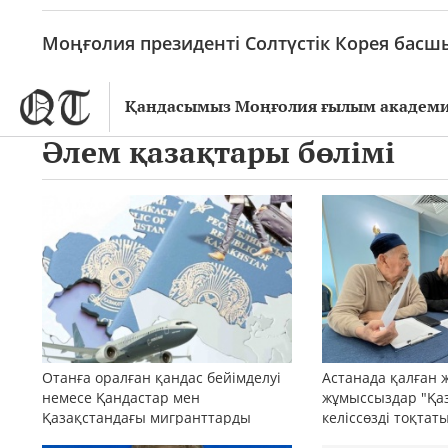
Моңғолия президенті Солтүстік Корея басш
Қандасымыз Моңғолия ғылым академи
Әлем қазақтары бөлімі
Отанға оралған қандас бейімделуі
Астанада қалған 
немесе Қандастар мен
жұмыссыздар "Қа
Қазақстандағы мигранттарды
келіссөзді тоқтат
ақпараттық қолдау және