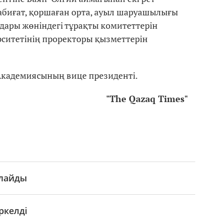
абиғат, қоршаған орта, ауыл шаруашылығы
дары жөніндегі тұрақты комитеттерін
ситетінің проректоры қызметтерін
кадемиясының вице президенті.
"The Qazaq Times"
йлайды
ркелді