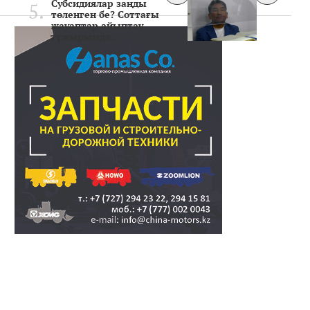
Субсидиялар заңды
төленген бе? Соттағы
жауаптар айыптау
тұжырымда..