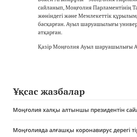
сайланып, Моңғолия Парламентінің Т
жөніндегі және Мемлекеттік құрылым
басқарған. Ауыл шаруашылығы универ
атқарған.
Қазір Моңғолия Ауыл шаруашылығы А
Ұқсас жазбалар
Моңғолия халқы алтыншы президентін са
Моңғолияда алғашқы коронавирус дерегі ті