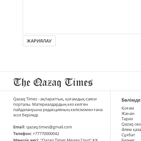
ЖАРИЯЛАУ
Qazaq Times - ақпараттық, қоғамдық-саяси
Бөлімде
порталы. Материалдардың кез келген
Қоғам
пайдалануына редакцияның келісімімен ғана
Жаһан
жол беріледі.
Тарих
Qazaq сөз
Email:
qazaq.times@gmail.com
Әлем қаз
Телефон:
+77770000042
Сұхбат
Меншік иесі:
"Qazaq Times Медиа Груп" ҚҚ
Бизнес