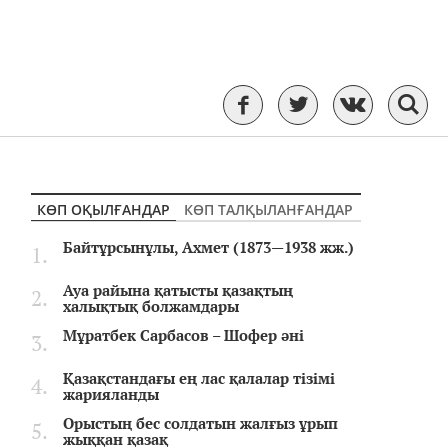
КӨП ОҚЫЛҒАНДАР
КӨП ТАЛҚЫЛАНҒАНДАР
Байтұрсынұлы, Ахмет (1873—1938 жж.)
Ауа райына қатысты қазақтың
халықтық болжамдары
Мұратбек Сарбасов – Шофер әні
Қазақстандағы ең лас қалалар тізімі
жарияланды
Орыстың бес солдатын жалғыз ұрып
жыққан қазақ