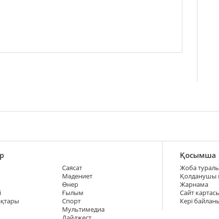
р
Қосымша
Саясат
Жоба турал
Мәдениет
Қолданушы
Өнер
Жарнама
і
Ғылым
Сайт картас
ақтары
Спорт
Кері байлан
Мультимедиа
Дайджест