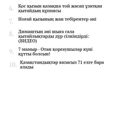
Қос қызын қазақша той жасап ұзатқан
қытайдың құпиясы
Ноғай қызының жан тебірентер әні
Димаштың әні шыға сала
қытайлықтарды дүр сілкіндірді:
(ВИДЕО)
7 мамыр - Отан қорғаушылар күні
құтты болсын!
Қазақстандықтар визасыз 71 елге бара
алады