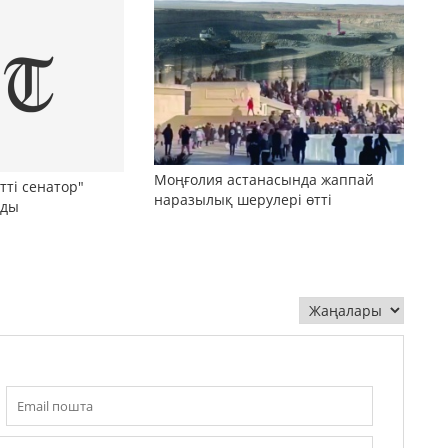
Моңғолия астанасында жаппай
тті сенатор"
наразылық шерулері өтті
лды