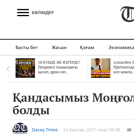
БӨЛІМДЕР
Басты бет
Жаһан
Қоғам
Экономик
10 КҮНДЕ НЕ ӨЗГЕРДІ?
Алмасбек С
Покровск маңындағы
Протоколд
қасап, дрон соғ..
кол қоюла.
Қандасымыз Моңғол
болды
Qazaq Times
23 Қаңтар, 2017 сағат 09:48