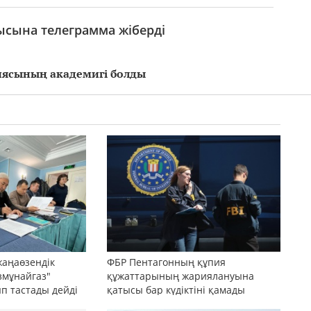
ысына телеграмма жіберді
ясының академигі болды
жаңаөзендік
ФБР Пентагонның құпия
змұнайгаз"
құжаттарының жариялануына
ып тастады дейді
қатысы бар күдіктіні қамады