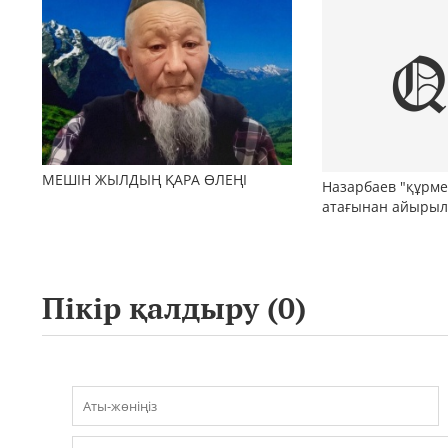
әлеуметтік бейімдеудің медиа-
стратегиясы
МЕШІН ЖЫЛДЫҢ ҚАРА ӨЛЕҢІ
Назарбаев "құрме
атағынан айыры
Пікір қалдыру (
0
)