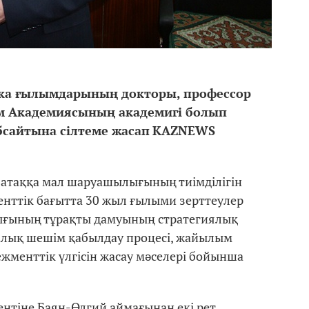
мика ғылымдарының докторы, профессор
 Академиясының академигі болып
бсайтын
а сілтеме жасап
KAZNEWS
атаққа мал шаруашылығының тиімділігін
нттік бағытта 30 жыл ғылыми зерттеулер
ығының тұрақты дамуының стратегиялық
лық шешім қабылдау процесі, жайылым
жменттік үлгісін жасау мәселері бойынша
нтіне Баян-Өлгий аймағынан екі рет