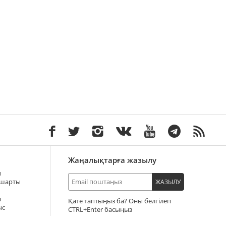
Жаңалықтарға жазылу
ы
 шарты
ЖАЗЫЛУ
ы
Қате таптыңыз ба? Оны белгілеп
ыс
+Enter басыңыз