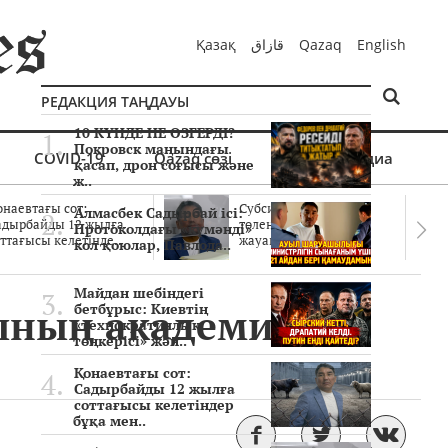
Қазақ
قازاق
Qazaq
English
РЕДАКЦИЯ ТАҢДАУЫ
10 КҮНДЕ НЕ ӨЗГЕРДІ?
Покровск маңындағы
COVID-19
Qazaq сөзі
Мультимедиа
қасап, дрон соғысы және
ж..
онаевтағы сот:
Субсидиялар заңды
Алмасбек Садырбай ісі:
адырбайды 12 жылға
төленген бе? Соттағы
Протоколдағы «күмәнді»
ттағысы келетінде..
жауаптар айыптау..
кол қоюлар, Павлода..
Майдан шебіндегі
ның академигі
бетбұрыс: Киевтің
«технократиялық
төңкерісі» жән..
Қонаевтағы сот:
Садырбайды 12 жылға
соттағысы келетіндер
бұқа мен..