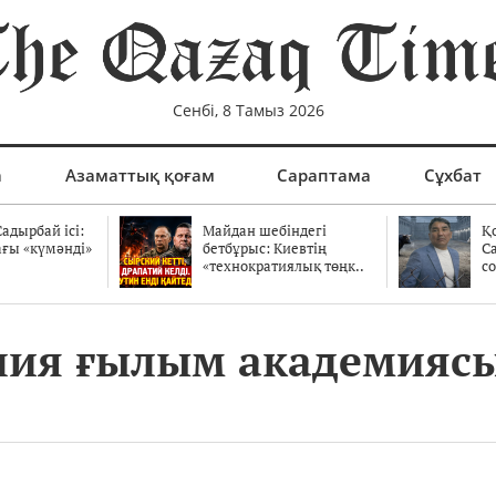
Сенбі, 8 Тамыз 2026
а
Азаматтық қоғам
Сараптама
Сұхбат
адырбай ісі:
Майдан шебіндегі
Қ
ағы «күмәнді»
бетбұрыс: Киевтің
С
.
«технократиялық төңк..
со
ия ғылым академиясы