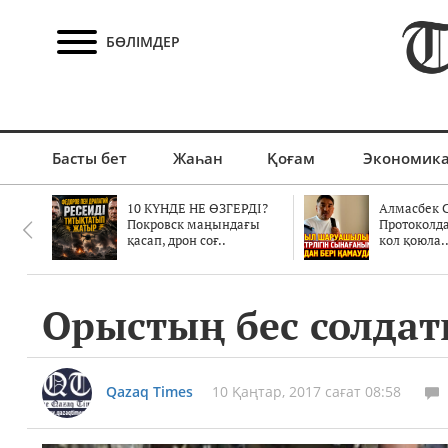
БӨЛІМДЕР
Басты бет
Жаһан
Қоғам
Экономик
10 КҮНДЕ НЕ ӨЗГЕРДІ?
Алмасбек С
Покровск маңындағы
Протоколд
қасап, дрон соғ..
кол қоюла.
Орыстың бес солда
Qazaq Times
10 Қаңтар, 2017 сағат 08:58