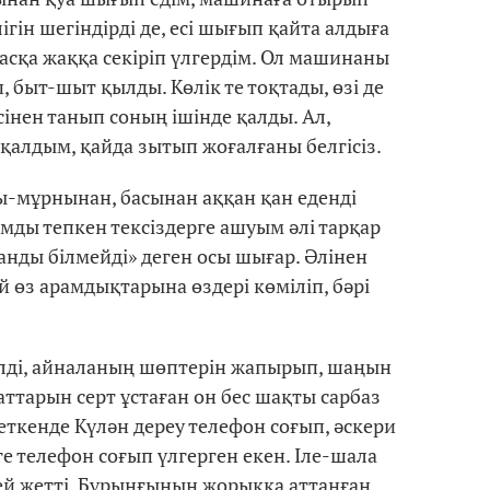
гін шегіндірді де, есі шығып қайта алдыға
басқа жаққа секіріп үлгердім. Ол машинаны
, быт-шыт қылды. Көлік те тоқтады, өзі де
сінен танып соның ішінде қалды. Ал,
қалдым, қайда зытып жоғалғаны белгісіз.
ы-мұрнынан, басынан аққан қан еденді
мды тепкен тексіздерге ашуым әлі тарқар
анды білмейді» деген осы шығар. Әлінен
өз арамдықтарына өздері көміліп, бәрі
келді, айналаның шөптерін жапырып, шаңын
ттарын серт ұстаған он бес шақты сарбаз
еткенде Күлән дереу телефон соғып, әскери
 телефон соғып үлгерген екен. Іле-шала
кей жетті. Бұрынғының жорыққа аттанған