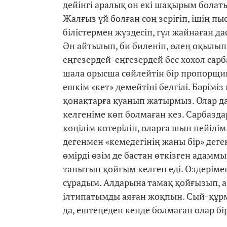
дейінгі аралық он екі шақырым болаты
Жалғыз үй болған соң зерігіп, ішің п
білістермен жүздесіп, гүл жайнаған 
Ән айтылып, би биленіп, өлең оқылып
еңгезердей-еңгезердей бес хохол сарб
шала орысша сөйлейтін бір пропорщик
ешкім «кет» демейтіні белгілі. Бәрім
қонақтарға қуанып жатырмыз. Олар да
келгеніме көп болмаған кез. Сарбазд
көңілім көтеріліп, оларға шын пейілім
дегенмен «кемедегінің жаны бір» дег
өмірді өзім де бастан өткізген адаммы
танытып қойғым келген еді. Өздеріме
сұрадым. Алдарына тамақ қойғызып, 
ілтипатымды аяған жоқпын. Сый-құрм
да, ештеңеден кенде болмаған олар бі