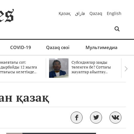
Қазақ
قازاق
Qazaq
English
COVID-19
Qazaq сөзі
Мультимедиа
онаевтағы сот:
Субсидиялар заңды
адырбайды 12 жылға
төленген бе? Соттағы
ттағысы келетінде..
жауаптар айыптау..
ан қазақ