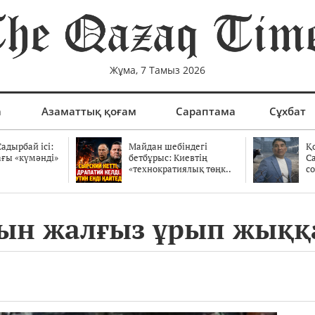
Жұма, 7 Тамыз 2026
а
Азаматтық қоғам
Сараптама
Сұхбат
адырбай ісі:
Майдан шебіндегі
Қ
ағы «күмәнді»
бетбұрыс: Киевтің
С
.
«технократиялық төңк..
со
тын жалғыз ұрып жыққ