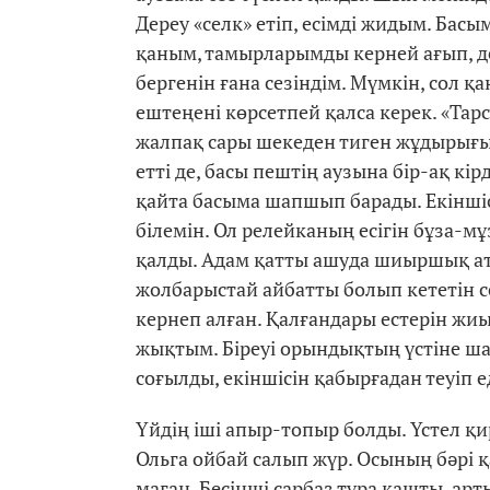
Дереу «селк» етіп, есімді жидым. Бас
қаным, тамырларымды керней ағып, де
бергенін ғана сезіндім. Мүмкін, сол қа
ештеңені көрсетпей қалса керек. «Тар
жалпақ сары шекеден тиген жұдырығы
етті де, басы пештің аузына бір-ақ кі
қайта басыма шапшып барады. Екіншісі
білемін. Ол релейканың есігін бұза-мұ
қалды. Адам қатты ашуда шиыршық ат
жолбарыстай айбатты болып кететін се
кернеп алған. Қалғандары естерін жиы
жықтым. Біреуі орындықтың үстіне ша
соғылды, екіншісін қабырғадан теуіп ед
Үйдің іші апыр-топыр болды. Үстел қ
Ольга ойбай салып жүр. Осының бәрі қ
маған. Бесінші сарбаз тұра қашты, а