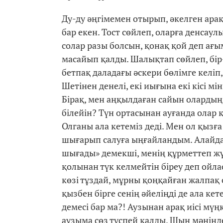
Ду-ду әңгімемен отырып, әкелген ара
бар екен. Тост сөйлеп, оларға денсаул
солар разы болсын, қонақ қой деп ағ
масайып қалды. Шалықтап сөйлеп, бір-
бетпақ даладағы әскери бөлімге келіп
Шетінен денелі, екі иығына екі кісі м
Бірақ, мен аңқылдаған сайын оларды
білейін? Түн ортасынан ауғанда олар
Олганы ала кетеміз деді. Мен ол қызға
шығарып салуға ыңғайландым. Алайда
шығады» демекші, менің құрметтеп жү
қолынан түк келмейтін біреу деп ойлас
көзі тұздай, мұрны қоңқайған жалпақ с
қызбен бірге сенің әйеліңді де ала кет
демесі бар ма?! Аузынан арақ иісі мүңк
аузыма сөз түспей қалды. Шын мәнінде