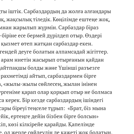
қты іштік. Сарбаздардың да жолға алғандары
ық, жақсылық тіледік. Көңілімде ештеңе жоқ,
ымнан жарылып жүрмін. Сарбаздар біраз
біріне есе бермей дүрілдеп отыр. Өздері
, қызмет өтеп жатқан сарбаздар екен.
інгендей деуге болатын алпамсадай жігіттер.
ң арам ниетін жасырып отырғанын қайдан
 қайтпақшы болды және Үшінші разъезге
 рахметімді айтып, сарбаздармен бірге
, «жылы-жылы сөйлесең, жылан інінен
ргеніме қарап олар қорқып отыр не болмаса
а керек. Бір кезде сарбаздардың ішіндегі
ары біреуі теңселе тұрып: «Брат, біз мына
ейік, ертеңге дейін бізбен бірге болсын»
іп, көзі кілкірейе қарайды. Қапелімде
, ол жерде сөйлеудің де қажеті жоқ болатын.