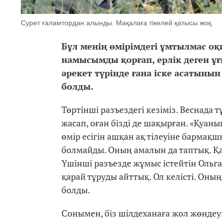
Сурет ғаламтордан алынды. Мақалаға тікелей қатысы жоқ.
Бұл менің өмірімдегі ұмтылмас оқ
намысымды қорғап, ерлік деген ұ
әрекет түрінде ғана іске асатынын
болды.
Төртінші разъездегі кезіміз. Веснада 
жасап, оған бізді де шақырған. «Қуаны
өмір есігін ашқан ақ тілеуіне бармақш
болмайды. Оның амалын да таптық. Қ
Үшінші разъезде жұмыс істейтін Ольг
қарай тұруды айттық. Ол келісті. Оның
болды.
Сонымен, біз шілдеханаға жол жөндеу