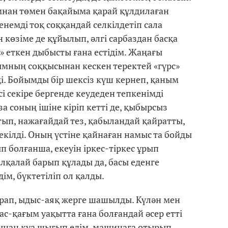
ымнан төмен бақайыма қарай құлдилаған
немді тоқ соққандай селкілдетіп сала
н көзіме де құйылып, әлгі сарбаздан басқа
с» еткен дыбысты ғана естідім. Жаңағы
мның соққысынан кескен теректей «гүрс»
рді. Бойымды бір шексіз күш кернеп, қаным
 секіре бергенде кеудеден тепкенімді
за соның ішіне кіріп кетті де, қыбырсыз
ып, нажағайдай тез, қабыландай қайратты,
кілді. Оның үстіне қайнаған намыс та бойды
п болғанша, екеуін іркес-тіркес ұрып
лқалай барып құлады да, басы еденге
ім, бүктетіліп ол қалды.
ирап, ыдыс-аяқ жерге шашылды. Күлән мен
ас-қағым уақытта ғана болғандай әсер етті
ртынан қуа шығып едім, машинаға отырып