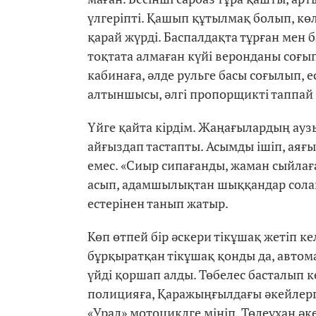
үлгеріпті. Қашып құтылмақ болып, көлі
қарай жүрді. Баспалдақта тұрған мен 
тоқтата алмаған күйі веронданы соғып
кабинаға, әлде рульге басы соғылып, е
алтыншысы, әлгі пропорщикті таппай 
Үйге қайта кірдім. Жаңағылардың ауз
айғыздап тастапты. Асымды ішіп, аяғы
емес. «Сиыр сипағанды, жаман сыйлағ
асып, адамшылықтан шыққандар солай 
естерінен танып жатыр.
Көп өтпей бір әскери тікұшақ жетіп 
бұрқыратқан тікұшақ қонды да, автома
үйді қоршап алды. Төбелес басталып к
полицияға, Қаражыңғылдағы әкейлерге
«Урал» мотоциклге мініп, Төлеухан ә