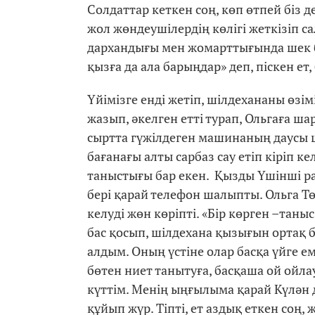
Солдаттар кеткен соң, көп өтпей біз д
жол жөндеушілердің көлігі жеткізіп 
дархандығы мен жомарттығында шек ба
қызға да ала барыңдар» деп, піскен ет,
Үйімізге енді жетіп, шілдехананы өзі
жазып, әкелген етті турап, Ольгаға ша
сыртта гүжілдеген машинаның даусы ш
бағанағы алты сарбаз сау етіп кіріп к
таныстығы бар екен. Қызды Үшінші раз
бері қарай телефон шалыпты. Ольга Тө
келуді жөн көріпті. «Бір көрген –таныс,
бас қосып, шілдехана қызығын ортақ 
алдым. Оның үстіне олар басқа үйге ем
бөтен ниет танытуға, басқаша ой ойла
күттім. Менің ыңғылыма қарай Күлән д
құйып жүр. Тіпті, ет аздық еткен соң,