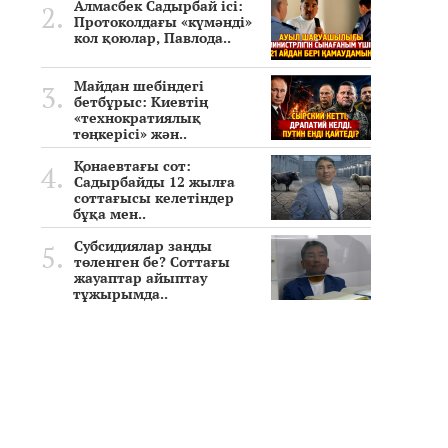
Алмасбек Садырбай ісі:
Протоколдағы «күмәнді»
кол қоюлар, Павлода..
Майдан шебіндегі
бетбұрыс: Киевтің
«технократиялық
төңкерісі» жән..
Қонаевтағы сот:
Садырбайды 12 жылға
соттағысы келетіндер
бұқа мен..
Субсидиялар заңды
төленген бе? Соттағы
жауаптар айыптау
тұжырымда..