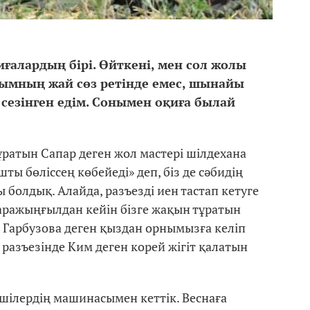
иғалардың бірі. Өйткені, мен сол жолы
ғымның жай сөз ретінде емес, шынайы
 сезінген едім. Сонымен оқиға былай
тұратын Сапар деген жол мастері шілдехана
шты бөліссең көбейеді» деп, біз де сәбидің
ы болдық. Алайда, разъезді иен тастап кетуге
аражыңғылдан кейін бізге жақын тұратын
а Гарбузова деген қыздан орнымызға келіп
 разъезінде Ким деген корей жігіт қалатын
шілердің машинасымен кеттік. Веснаға