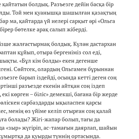
е қайтатын болдық. Разъезге дейін басқа бір
салды. Той мен қуанышқа шашылған қазақтың
р ма, қайтарда үй иелері сарқыт әрі «Ольга
 бірер бөтелке арақ салып жіберді.
мізше жалғастырмақ болдық. Күлән дастархан
раптан құйып, отыра бергеніміз сол еді,
ықты. «Бұл кім болды» екен дегенше
елгені. Сөйтсек, олардың Ольгамен бұрыннан
ъезге барып іздейді, осында кетті деген соң
ртінші разъезде екенін айтқан соң іздеп
 екі көрген – біліс» демекші, бағана бір жерде
бөліскен сарбаздарды ықыласпен қарсы
ес, менің өз үйіме келіп отырған соң қалай
уға болады? Жігі-жапар болып, тағы да
а «зыр» жүгіріп, ас-тамағын даярлап, шайын
 жұмыртқа да қуырды түннің ортасында.