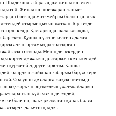
н. Шілдеханаға біраз адам жиналған екен.
ысады ғой. Жиналған дос-жаран, таныс-
дастарқан басында мәз-мейрам болып қалдық.
 дегендей отырыс қызып жатқан. Бір кезде
аз кіріп келді. Қастарында шала қазақша,
 бар екен. Қуаныш үстіне келген адамға
із қарсы алып, ортамызды толтырған
 жайғасып отырды. Менің де әскерден
арды көргенде жақын достарыма кезіккендей
мен құрмет білдіруге кірістім. Қанша
ендей, олардың жайынан хабарым бар, әскери
н ғой. Сол үшін де оларға жақсы ниетімді
н ашық-жарқын әңгімелесіп, хал-жайларын
арақ-шараптан құйғызып дегендей,
етке бөленіп, шақырылмаған қонақ болса
раз отырды да кетіп қалды.