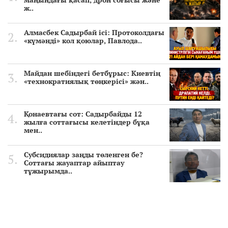
ж..
Алмасбек Садырбай ісі: Протоколдағы
«күмәнді» кол қоюлар, Павлода..
Майдан шебіндегі бетбұрыс: Киевтің
«технократиялық төңкерісі» жән..
Қонаевтағы сот: Садырбайды 12
жылға соттағысы келетіндер бұқа
мен..
Субсидиялар заңды төленген бе?
Соттағы жауаптар айыптау
тұжырымда..