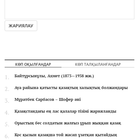
ЖАРИЯЛАУ
КӨП ОҚЫЛҒАНДАР
КӨП ТАЛҚЫЛАНҒАНДАР
Байтұрсынұлы, Ахмет (1873—1938 жж.)
Ауа райына қатысты қазақтың халықтық болжамдары
Мұратбек Сарбасов – Шофер әні
Қазақстандағы ең лас қалалар тізімі жарияланды
Орыстың бес солдатын жалғыз ұрып жыққан қазақ
Қос қызын қазақша той жасап ұзатқан қытайдың