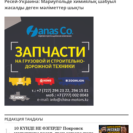
Ресей-Украина: Мариупольде химиялық шабуыл
жасалды деген мәліметтер шықты
РЕДАКЦИЯ ТАҢДАУЫ
10 КҮНДЕ НЕ ӨЗГЕРДІ? Покровск
маңындағы қасап, дрон соғысы және