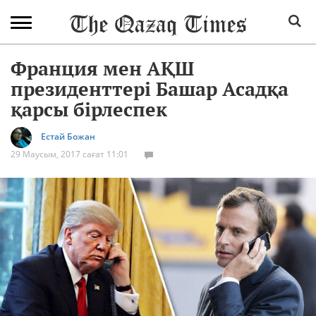
Франция мен АҚШ
президенттері Башар Асадқа
қарсы бірлеспек
Естай Божан
29 Маусым, 2017 сағат 11:01