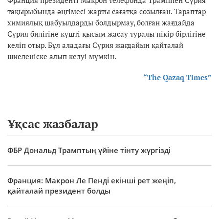
тақырыбында әңгімесі жарты сағатқа созылған. Тараптар
химиялық шабуылдарды болдырмау, болған жағдайда
Сүрия билігіне күшті қысым жасау туралы пікір бірлігіне
келіп отыр. Бұл аладағы Сүрия жағдайын қайталай
шиеленіске алып келуі мүмкін.
“The Qazaq Times”
Ұқсас жазбалар
ФБР Дональд Трамптың үйіне тінту жүргізді
Франция: Макрон Ле Пенді екінші рет жеңіп,
қайталай президент болды