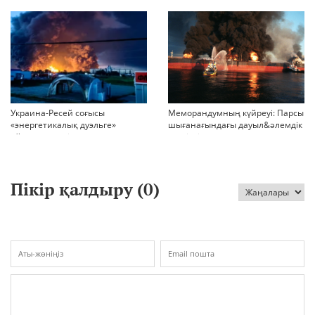
БАСҚАРАДЫ?
Украина-Ресей соғысы
Меморандумның күйреуі: Парсы
«энергетикалық дуэльге»
шығанағындағы дауыл&әлемдік
айналып кетті
тәртіптің сын сағаты соғып тұр
Пікір қалдыру (
0
)