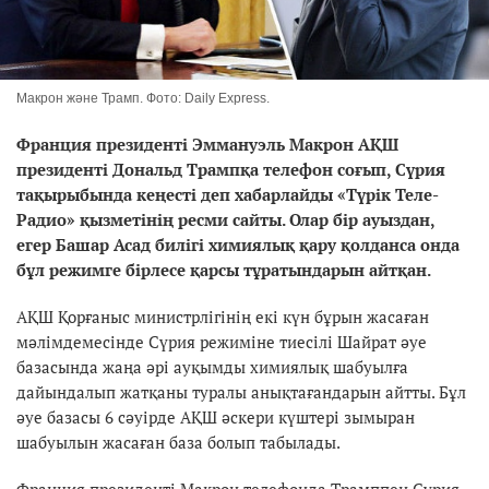
Макрон және Трамп. Фото: Daily Express.
Франция президенті Эммануэль Макрон АҚШ
президенті Дональд Трампқа телефон соғып, Сүрия
тақырыбында кеңесті деп хабарлайды «Түрік Теле-
Радио» қызметінің ресми сайты. Олар бір ауыздан,
егер Башар Асад билігі химиялық қару қолданса онда
бұл режимге бірлесе қарсы тұратындарын айтқан.
АҚШ Қорғаныс министрлігінің екі күн бұрын жасаған
мәлімдемесінде Сүрия режиміне тиесілі Шайрат әуе
базасында жаңа әрі ауқымды химиялық шабуылға
дайындалып жатқаны туралы анықтағандарын айтты. Бұл
әуе базасы 6 сәуірде АҚШ әскери күштері зымыран
шабуылын жасаған база болып табылады.
Франция президенті Макрон телефонда Трамппен Сүрия