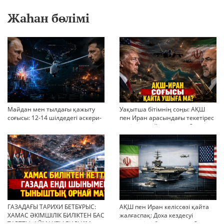
Жаһан бөлімі
Майдан мен тылдағы қажыту
Уақытша бітімнің соңы: АҚШ
соғысы: 12-14 шілдедегі әскери-
пен Иран арасындағы текетірес
стратегиялық ахуал
неліктен қайта ушықты?
ГАЗАДАҒЫ ТАРИХИ БЕТБҰРЫС:
АҚШ пен Иран келіссөзі қайта
ХАМАС ӘКІМШІЛІК БИЛІКТЕН БАС
жалғаспақ: Доха кездесуі
ТАРТТЫ. АЙМАҚТЫ ЕНДІ КІМ
шиеленісті бәсеңдете ме?