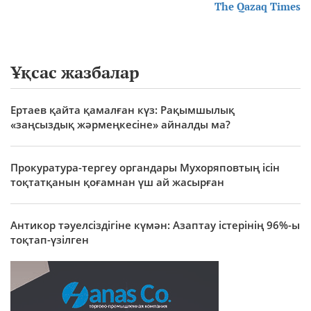
The Qazaq Times
Ұқсас жазбалар
Ертаев қайта қамалған күз: Рақымшылық
«заңсыздық жәрмеңкесіне» айналды ма?
Прокуратура-тергеу органдары Мухоряповтың ісін
тоқтатқанын қоғамнан үш ай жасырған
Антикор тәуелсіздігіне күмән: Азаптау істерінің 96%-ы
тоқтап-үзілген