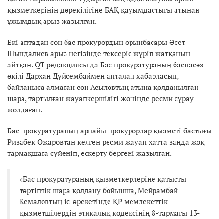
қызметкерінің дөрекілігіне БАҚ қауымдастығы атынан
ұжымдық арыз жазылған.
Екі аптадан соң бас прокурордың орынбасары Әсет
Шындалиев арыз негізінде тексеріс жүріп жатқанын
айтқан. QT редакциясы да Бас прокуратураның баспасөз
өкілі Дархан Дүйсембаймен апталап хабарласып,
байланыса алмаған соң Асыловтың атына қолданылған
шара, тартылған жауапкершілігі жөнінде ресми сұрау
жолдаған.
Бас прокуратураның арнайы прокурорлар қызметі бастығы
Ризабек Ожаровтан келген ресми жауап хатта заңда жоқ
тармақшаға сүйеніп, ескерту бергені жазылған.
«Бас прокуратураның қызметкерлеріне қатысты
тәртіптік шара қолдану бойынша, Мейрамбай
Кемаловтың іс-әрекетінде ҚР мемлекеттік
қызметшілердің этикалық кодексінің 8-тармағы 13-