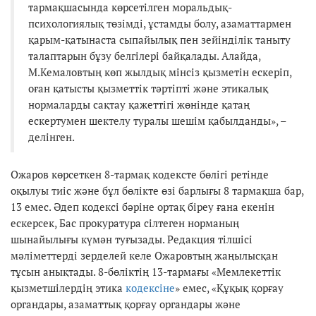
тармақшасында көрсетілген моральдық-
психологиялық төзімді, ұстамды болу, азаматтармен
қарым-қатынаста сыпайылық пен зейінділік таныту
талаптарын бұзу белгілері байқалады. Алайда,
М.Кемаловтың көп жылдық мінсіз қызметін ескеріп,
оған қатысты қызметтік тәртіпті және этикалық
нормаларды сақтау қажеттігі жөнінде қатаң
ескертумен шектелу туралы шешім қабылданды», –
делінген.
Ожаров көрсеткен 8-тармақ кодексте бөлігі ретінде
оқылуы тиіс және бұл бөлікте өзі барлығы 8 тармақша бар,
13 емес. Әдеп кодексі бәріне ортақ біреу ғана екенін
ескерсек, Бас прокуратура сілтеген норманың
шынайылығы күмән туғызады. Редакция тілшісі
мәліметтерді зерделей келе Ожаровтың жаңылысқан
тұсын анықтады. 8-бөліктің 13-тармағы «Мемлекеттік
қызметшілердің этика
кодексіне
» емес, «Құқық қорғау
органдары, азаматтық қорғау органдары және