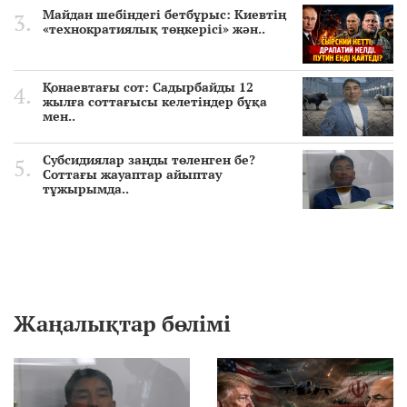
Майдан шебіндегі бетбұрыс: Киевтің
«технократиялық төңкерісі» жән..
Қонаевтағы сот: Садырбайды 12
жылға соттағысы келетіндер бұқа
мен..
Субсидиялар заңды төленген бе?
Соттағы жауаптар айыптау
тұжырымда..
Жаңалықтар бөлімі