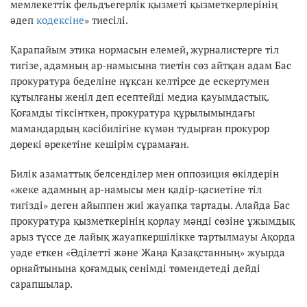
мемлекеттік фельдъегерлік қызметі қызметкерлерінің
әдеп
кодексіне
» тиесілі.
Қарапайым этика нормасын елемей, журналистерге тіл
тигізе, адамның ар-намысына тиетін сөз айтқан адам Бас
прокуратура беделіне нұқсан келтірсе де ескертумен
құтылғаны жеңіл деп есептейді медиа қауымдастық.
Қоғамды тіксінткен, прокуратура құрылымындағы
мамандардың кәсібилігіне күмән тудырған прокурор
дөрекі әрекетіне кешірім сұрамаған.
Билік азаматтық белсенділер мен оппозиция өкілдерін
«жеке адамның ар-намысы мен қадір-қасиетіне тіл
тигізді» деген айыппен жиі жауапқа тартады. Алайда Бас
прокуратура қызметкерінің қорлау мәнді сөзіне ұжымдық
арыз түссе де лайық жауапкершілікке тартылмауы Ақорда
уәде еткен «Әділетті және Жаңа Қазақстанның» жуырда
орнайтынына қоғамдық сенімді төмендетеді дейді
сарапшылар.