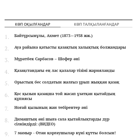
КӨП ОҚЫЛҒАНДАР
КӨП ТАЛҚЫЛАНҒАНДАР
Байтұрсынұлы, Ахмет (1873—1938 жж.)
Ауа райына қатысты қазақтың халықтық болжамдары
Мұратбек Сарбасов – Шофер әні
Қазақстандағы ең лас қалалар тізімі жарияланды
Орыстың бес солдатын жалғыз ұрып жыққан қазақ
Қос қызын қазақша той жасап ұзатқан қытайдың
құпиясы
Ноғай қызының жан тебірентер әні
Димаштың әні шыға сала қытайлықтарды дүр
сілкіндірді: (ВИДЕО)
7 мамыр - Отан қорғаушылар күні құтты болсын!