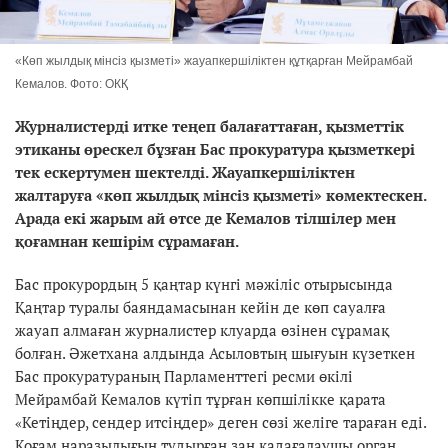
«Көп жылдық мінсіз қызметі» жауапкершіліктен құтқарған Мейрамбай
Кемалов. Фото: ОКҚ
Журналистерді итке теңеп балағаттаған, қызметтік
этиканы өрескел бұзған Бас прокуратура қызметкері
тек ескертумен шектелді. Жауапкершіліктен
жалтаруға «көп жылдық мінсіз қызметі» көмектескен.
Арада екі жарым ай өтсе де Кемалов тілшілер мен
қоғамнан кешірім сұрамаған.
Бас прокурордың 5 қаңтар күнгі мәжіліс отырысында
Қаңтар туралы баяндамасынан кейін де көп сауалға
жауап алмаған журналистер клуарда өзінен сұрамақ
болған. Әжетхана алдында Асыловтың шығуын күзеткен
Бас прокуратураның Парламенттегі ресми өкілі
Мейрамбай Кемалов күтіп тұрған көпшілікке қарата
«Кетіңдер, сендер итсіңдер» деген сөзі желіге тараған еді.
Қоғам наразылығын тудырған заң қадағалаушы орган