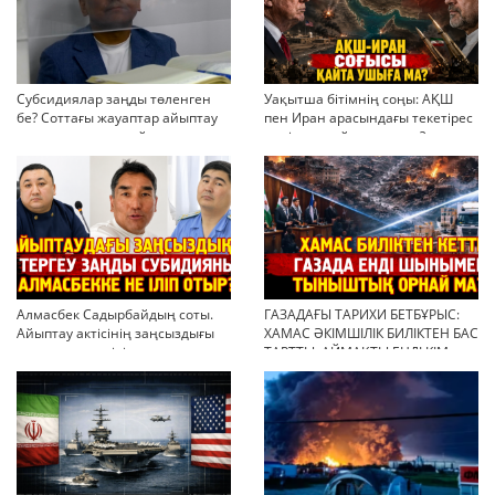
Субсидиялар заңды төленген
Уақытша бітімнің соңы: АҚШ
бе? Соттағы жауаптар айыптау
пен Иран арасындағы текетірес
тұжырымдарын қайта қарауға
неліктен қайта ушықты?
негіз бола ала ма?
Алмасбек Садырбайдың соты.
ГАЗАДАҒЫ ТАРИХИ БЕТБҰРЫС:
Айыптау актісінің заңсыздығы
ХАМАС ӘКІМШІЛІК БИЛІКТЕН БАС
мен қолдан өсірілген
ТАРТТЫ. АЙМАҚТЫ ЕНДІ КІМ
миллиондар
БАСҚАРАДЫ?