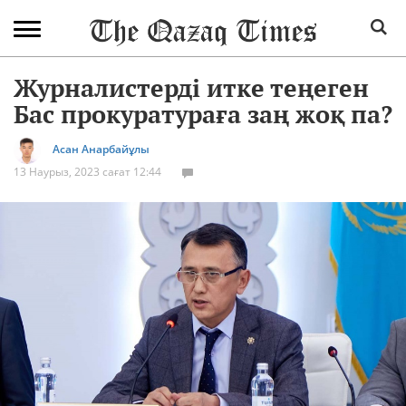
Журналистерді итке теңеген
Бас прокуратураға заң жоқ па?
Асан Анарбайұлы
13 Наурыз, 2023 сағат 12:44