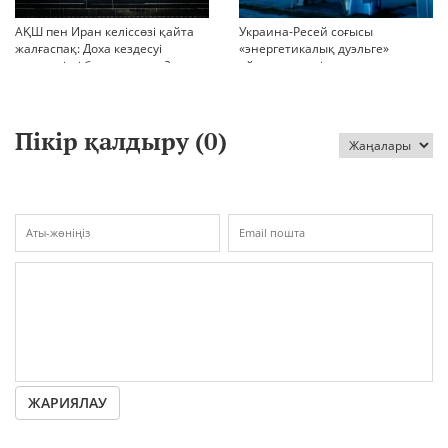
АҚШ пен Иран келіссөзі қайта
Украина-Ресей соғысы
жалғаспақ: Доха кездесуі
«энергетикалық дуэльге»
шиеленісті бәсеңдете ме?
айналып кетті
Пікір қалдыру (
0
)
ЖАРИЯЛАУ