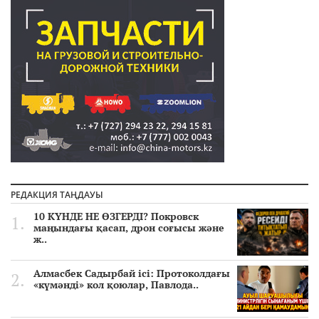
РЕДАКЦИЯ ТАҢДАУЫ
10 КҮНДЕ НЕ ӨЗГЕРДІ? Покровск
маңындағы қасап, дрон соғысы және
ж..
Алмасбек Садырбай ісі: Протоколдағы
«күмәнді» кол қоюлар, Павлода..