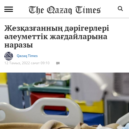
Жезқазғанның дәрігерлері
әлеуметтік жағдайларына
наразы
Qazaq Times
12 Тамыз, 2022 сағат 09:10