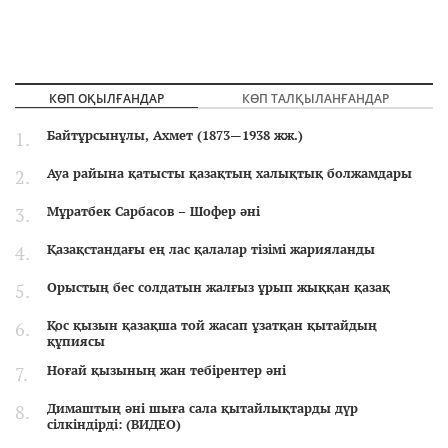
КӨП ОҚЫЛҒАНДАР
КӨП ТАЛҚЫЛАНҒАНДАР
Байтұрсынұлы, Ахмет (1873—1938 жж.)
Ауа райына қатысты қазақтың халықтық болжамдары
Мұратбек Сарбасов – Шофер әні
Қазақстандағы ең лас қалалар тізімі жарияланды
Орыстың бес солдатын жалғыз ұрып жыққан қазақ
Қос қызын қазақша той жасап ұзатқан қытайдың
құпиясы
Ноғай қызының жан тебірентер әні
Димаштың әні шыға сала қытайлықтарды дүр
сілкіндірді: (ВИДЕО)