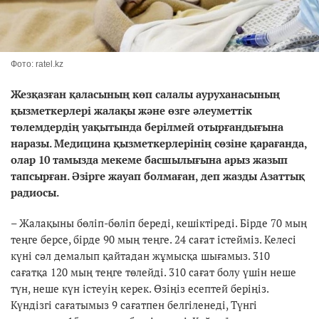
Фото: ratel.kz
Жез
қ
аз
ғ
ан
қ
аласыны
ң
к
ө
п салалы ауруханасыны
ң
қ
ызметкерлері жала
қ
ы ж
ә
не
ө
зге
ә
леуметтік
т
ө
лемдерді
ң
уа
қ
ытында берілмей отыр
ғ
анды
ғ
ына
наразы. Медицина
қ
ызметкерлеріні
ң
с
ө
зіне
қ
ара
ғ
анда,
олар 10 тамызда мекеме басшылы
ғ
ына арыз жазып
тапсыр
ғ
ан.
Ә
зірге жауап бо
лма
ғ
ан
, деп жазды Азатты
қ
радиосы.
– Жалақыны бөліп-бөліп береді, кешіктіреді. Бірде 70 мың
теңге берсе, бірде 90 мың теңге. 24 сағат істейміз. Келесі
күні сәл демалып қайтадан жұмысқа шығамыз. 310
сағатқа 120 мың теңге төлейді. 310 сағат болу үшін неше
түн, неше күн істеуің керек. Өзіңіз есептей беріңіз.
Күндізгі сағатымыз 9 сағатпен белгіленеді, Түнгі