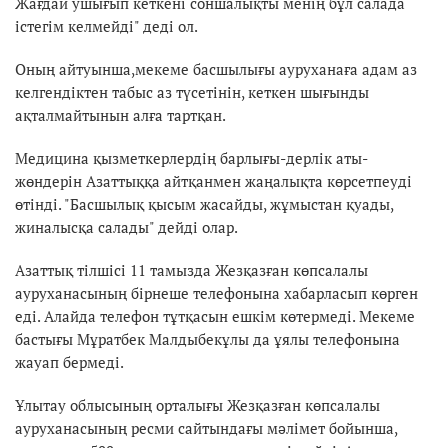
Жағдай ушығып кеткені соншалықты менің бұл салада
істегім келмейді" деді ол.
Оның айтуынша,мекеме басшылығы ауруханаға адам аз
келгендіктен табыс аз түсетінін, кеткен шығынды
ақталмайтынын алға тартқан.
Медицина қызметкерлердің барлығы-дерлік аты-
жөндерін Азаттыққа айтқанмен жаңалықта көрсетпеуді
өтінді. "Басшылық қысым жасайды, жұмыстан қуады,
жиналысқа салады" дейді олар.
Азаттық тілшісі 11 тамызда Жезқазған көпсалалы
ауруханасының бірнеше телефонына хабарласып көрген
еді. Алайда телефон тұтқасын ешкім көтермеді. Мекеме
бастығы Мұратбек Малдыбекұлы да ұялы телефонына
жауап бермеді.
Ұлытау облысының орталығы Жезқазған көпсалалы
ауруханасының ресми сайтындағы мәлімет бойынша,