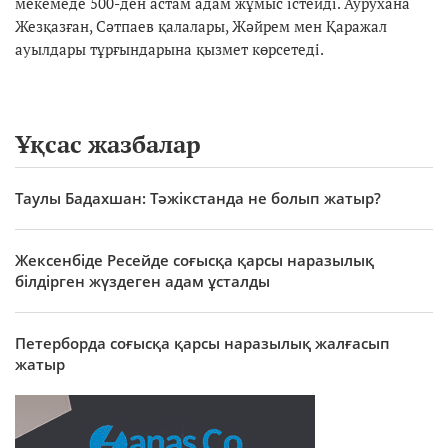
мекемеде 500-ден астам адам жұмыс істейді. Аурухана
Жезқазған, Сәтпаев қалалары, Жәйрем мен Қаражал
ауылдары тұрғындарына қызмет көрсетеді.
Ұқсас жазбалар
Таулы Бадахшан: Тәжікстанда не болып жатыр?
Жексенбіде Ресейде соғысқа қарсы наразылық
білдірген жүздеген адам ұсталды
Петерборда соғысқа қарсы наразылық жалғасып
жатыр