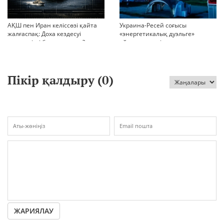
АҚШ пен Иран келіссөзі қайта
Украина-Ресей соғысы
жалғаспақ: Доха кездесуі
«энергетикалық дуэльге»
шиеленісті бәсеңдете ме?
айналып кетті
Пікір қалдыру (
0
)
ЖАРИЯЛАУ