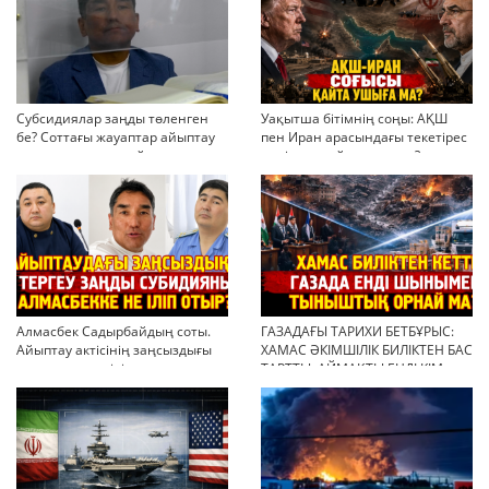
Субсидиялар заңды төленген
Уақытша бітімнің соңы: АҚШ
бе? Соттағы жауаптар айыптау
пен Иран арасындағы текетірес
тұжырымдарын қайта қарауға
неліктен қайта ушықты?
негіз бола ала ма?
Алмасбек Садырбайдың соты.
ГАЗАДАҒЫ ТАРИХИ БЕТБҰРЫС:
Айыптау актісінің заңсыздығы
ХАМАС ӘКІМШІЛІК БИЛІКТЕН БАС
мен қолдан өсірілген
ТАРТТЫ. АЙМАҚТЫ ЕНДІ КІМ
миллиондар
БАСҚАРАДЫ?