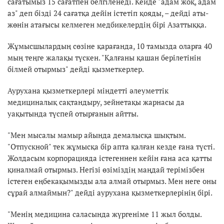
сағатымыз 15 сағатпен белгіленеді. Кейде "адам жоқ, адам
аз" деп бізді 24 сағатқа дейін істетіп қояды, – дейді аты-
жөнін атағысы келмеген медбикелердің бірі Азаттыққа.
Жұмысшылардың сөзіне қарағанда, 10 тамызда оларға 40
мың теңге жалақы түскен. "Қалғаны қашан берілетінін
білмей отырмыз" дейді қызметкерлер.
Аурухана қызметкерлері міндетті әлеуметтік
медициналық сақтандыру, зейнетақы жарнасы да
уақытында түспей отырғанын айтты.
"Мен мысалы мамыр айында демалысқа шықтым.
"Отпускной" тек жұмысқа бір апта қалған кезде ғана түсті.
Жолдасым корпорацияда істегеннен кейін ғана аса қатты
қиналмай отырмыз. Негізі өзіміздің маңдай терімізбен
істеген еңбекақымызды ала алмай отырмыз. Мен неге оны
сұрай алмаймын?" дейді аурухана қызметкерлерінің бірі.
"Менің медицина саласында жүргеніме 11 жыл болды.