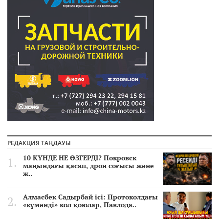
РЕДАКЦИЯ ТАҢДАУЫ
10 КҮНДЕ НЕ ӨЗГЕРДІ? Покровск
маңындағы қасап, дрон соғысы және
ж..
Алмасбек Садырбай ісі: Протоколдағы
«күмәнді» кол қоюлар, Павлода..