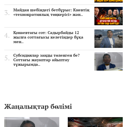
Майдан шебіндегі бетбұрыс: Киевтің
«технократиялық төңкерісі» жән..
Қонаевтағы сот: Садырбайды 12
жылға соттағысы келетіндер бұқа
мен..
Субсидиялар заңды төленген бе?
Соттағы жауаптар айыптау
тұжырымда..
Жаңалықтар бөлімі