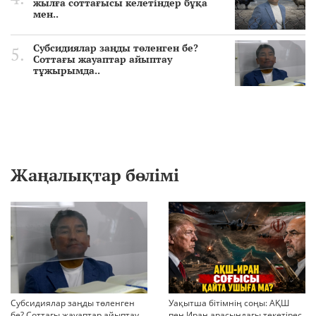
жылға соттағысы келетіндер бұқа
мен..
Субсидиялар заңды төленген бе?
Соттағы жауаптар айыптау
тұжырымда..
Жаңалықтар бөлімі
Субсидиялар заңды төленген
Уақытша бітімнің соңы: АҚШ
бе? Соттағы жауаптар айыптау
пен Иран арасындағы текетірес