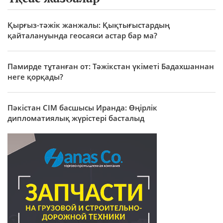
Қырғыз-тәжік жанжалы: Қықтығыстардың
қайталануында геосаяси астар бар ма?
Памирде тұтанған от: Тәжікстан үкіметі Бадахшаннан
неге қорқады?
Пәкістан СІМ басшысы Иранда: Өңірлік
дипломатиялық жүрістері басталыд