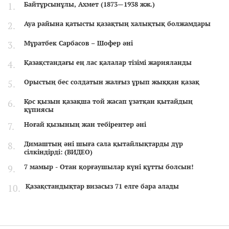
Байтұрсынұлы, Ахмет (1873—1938 жж.)
Ауа райына қатысты қазақтың халықтық болжамдары
Мұратбек Сарбасов – Шофер әні
Қазақстандағы ең лас қалалар тізімі жарияланды
Орыстың бес солдатын жалғыз ұрып жыққан қазақ
Қос қызын қазақша той жасап ұзатқан қытайдың
құпиясы
Ноғай қызының жан тебірентер әні
Димаштың әні шыға сала қытайлықтарды дүр
сілкіндірді: (ВИДЕО)
7 мамыр - Отан қорғаушылар күні құтты болсын!
Қазақстандықтар визасыз 71 елге бара алады