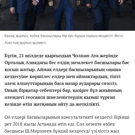
Қазақ, қырғыз, өзбек басшылары бір күн бұрын оңаша кездесті. Фото:
Азаттық қырғыз қызметі.
Бүгін, 21 шілдеде қырғыздың Чолпан-Ата жерінде
Орталық Азиядағы бес елдің мемлекет басшылары бас
қосып жатыр. Аймақ елдері басшыларының оңаша
кездесуіне көршілес елдер мен аймақтардың, тіпті
әлем алпауттарының баса назар аударары сөзссіз.
Оның бірқатар себептері бар, қазірге бұл жиынның
әлемдегі геосаяси шиеленістердің қызып тұрған
кезінде өтіп жатқанын айту да жеткілікті.
ОА елдері басшыларының консультативті кездесуі бірінші
рет 2018 жылы Астанада өтіп еді. Сол кезекте өзбек
басшысы Ш.Мирзиеев бұндай кездесуді үзіліссіз жыл