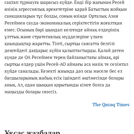
сақтап тұрмауға шарасыз күйде. Енді бір жағынан Ресей
өзінің агрессиялық әрекететріне қарай Батыстың жойқын
санкцияларын тұс болды, соның өзінде Орталық Азия
Ресеймен сауда-экономикалық серіктестігін жоғалтқан
емес. Осының бәрі шындап келгенде аймақ елдерінің
ұлттық және стратегиялық мүдделеріне үлкен
қиындықтар жаратты. Тіпті, сыртқы саясатта белгілі
деңгейдегі дағдарыс күйін қалыптастырды. Қалай деген
күнде де ОА Ресеймен терең байланыстағы аймақ, әрі
сыртқы елдер үшін Ресей-АО аймағы аса нәзік те сезімтал
күйде саналады. Кезекті жиында дәл осы мәселе бес ел
басшыларының жабық есік ішіндегі әңгімесінде болары
анық. Ал, одан шыққан қорытынды кімге болса да
маңызды болары сөзссіз.
The Qazaq Times
Ұқсас жазбалар