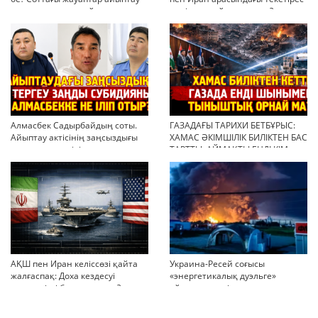
тұжырымдарын қайта қарауға
неліктен қайта ушықты?
негіз бола ала ма?
Алмасбек Садырбайдың соты.
ГАЗАДАҒЫ ТАРИХИ БЕТБҰРЫС:
Айыптау актісінің заңсыздығы
ХАМАС ӘКІМШІЛІК БИЛІКТЕН БАС
мен қолдан өсірілген
ТАРТТЫ. АЙМАҚТЫ ЕНДІ КІМ
миллиондар
БАСҚАРАДЫ?
АҚШ пен Иран келіссөзі қайта
Украина-Ресей соғысы
жалғаспақ: Доха кездесуі
«энергетикалық дуэльге»
шиеленісті бәсеңдете ме?
айналып кетті