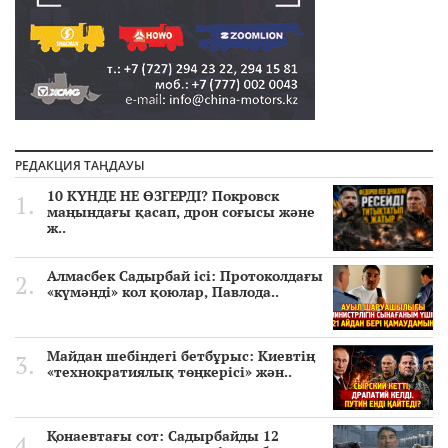
РЕДАКЦИЯ ТАҢДАУЫ
10 КҮНДЕ НЕ ӨЗГЕРДІ? Покровск
маңындағы қасап, дрон соғысы және
ж..
Алмасбек Садырбай ісі: Протоколдағы
«күмәнді» кол қоюлар, Павлода..
Майдан шебіндегі бетбұрыс: Киевтің
«технократиялық төңкерісі» жән..
Қонаевтағы сот: Садырбайды 12