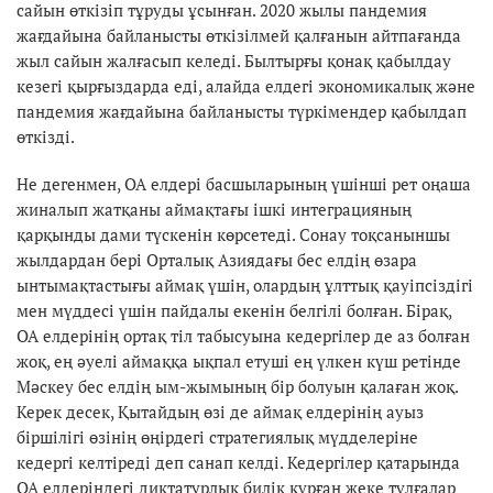
сайын өткізіп тұруды ұсынған. 2020 жылы пандемия
жағдайына байланысты өткізілмей қалғанын айтпағанда
жыл сайын жалғасып келеді. Былтырғы қонақ қабылдау
кезегі қырғыздарда еді, алайда елдегі экономикалық және
пандемия жағдайына байланысты түркімендер қабылдап
өткізді.
Не дегенмен, ОА елдері басшыларының үшінші рет оңаша
жиналып жатқаны аймақтағы ішкі интеграцияның
қарқынды дами түскенін көрсетеді. Сонау тоқсаныншы
жылдардан бері Орталық Азиядағы бес елдің өзара
ынтымақтастығы аймақ үшін, олардың ұлттық қауіпсіздігі
мен мүддесі үшін пайдалы екенін белгілі болған. Бірақ,
ОА елдерінің ортақ тіл табысуына кедергілер де аз болған
жоқ, ең әуелі аймаққа ықпал етуші ең үлкен күш ретінде
Мәскеу бес елдің ым-жымының бір болуын қалаған жоқ.
Керек десек, Қытайдың өзі де аймақ елдерінің ауыз
біршілігі өзінің өңірдегі стратегиялық мүдделеріне
кедергі келтіреді деп санап келді. Кедергілер қатарында
ОА елдеріндегі диктатурлық билік құрған жеке тұлғалар