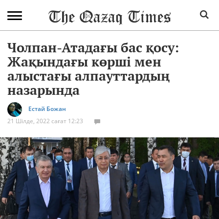
Чолпан-Атадағы бас қосу:
Жақындағы көрші мен
алыстағы алпауттардың
назарында
Естай Божан
21 Шілде, 2022 сағат 12:23