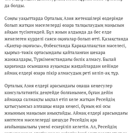
да болды.
Соңғы уақыттарда Орталық Азия жетекшілері өздерінде
болып жатқан мәселелерді өзара талқылаудың маңызын
айқын түсінгендей. Бұл жиын алдында да бес елде
жекелеген күрделі саяси оқиғалар болып өтті. Қазақстанда
«Қаңтар оқиғасы», Өзбекстанда Қарақалпақстан мәселесі,
қырғыз-тәжік ортасындағы қайталанған шекара
жанжалдары, Түркіменстандағы билік алмасу. Былай
қарағанда осыншама ауқымды жағдайлардан кейінде
аймақ елдері өзара пікір алмасудың реті келіп-ақ тұр.
Орталық Азия елдері арасындағы оңаша кеңесулер
консультативтік деңгейде болғанымен, бұған дейін
аймаққа салмақты ықпал етіп келе жатқан Ресейдің
қатысуынсыз алғашқы өзара кеңесі, бұның өзі осы
жиынның маңызын анықтайды. Аймақ елдері арасындағы
көптеген мәселелерді шешуде Ресейдің ара
ағайыншылығы үнемі ескеріліп келетін. Ал, Ресейдің