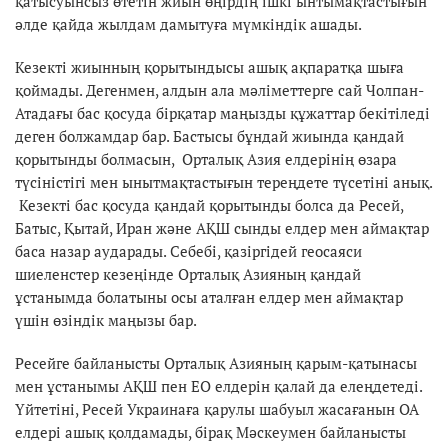
қатысуынсыз өтетін жиын өңірдің ішкі ынтымақтастығын
әлде қайда жылдам дамытуға мүмкіндік ашады.
Кезекті жиынның қорытындысы ашық ақпаратқа шыға
қоймады. Дегенмен, алдын ала мәліметтерге сай Чолпан-
Атадағы бас қосуда бірқатар маңызды құжаттар бекітіледі
деген болжамдар бар. Бастысы бұндай жиында қандай
қорытынды болмасын, Орталық Азия елдерінің өзара
түсіністігі мен ынытмақтастығын тереңдете түсетіні анық.
Кезекті бас қосуда қандай қорытынды болса да Ресей,
Батыс, Қытай, Иран және АҚШ сынды елдер мен аймақтар
баса назар аударады. Себебі, қазіргідей геосаяси
шиеленстер кезеңінде Орталық Азияның қандай
ұстанымда болатыны осы аталған елдер мен аймақтар
үшін өзіндік маңызы бар.
Ресейге байланысты Орталық Азияның қарым-қатынасы
мен ұстанымы АҚШ пен ЕО елдерін қалай да елеңдетеді.
Үйтетіні, Ресей Украинаға қарулы шабуыл жасағанын ОА
елдері ашық қолдамады, бірақ Мәскеумен байланысты