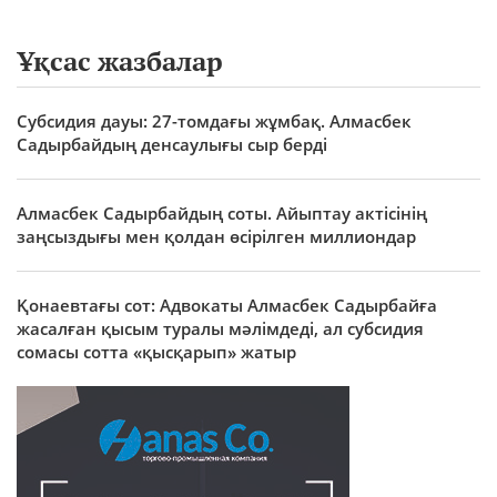
Ұқсас жазбалар
Субсидия дауы: 27-томдағы жұмбақ. Алмасбек
Садырбайдың денсаулығы сыр берді
Алмасбек Садырбайдың соты. Айыптау актісінің
заңсыздығы мен қолдан өсірілген миллиондар
Қонаевтағы сот: Адвокаты Алмасбек Садырбайға
жасалған қысым туралы мәлімдеді, ал субсидия
сомасы сотта «қысқарып» жатыр