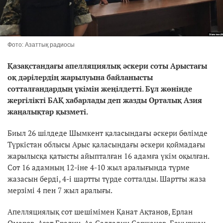
Фото: Азаттық радиосы
Қазақстандағы апелляциялық әскери соты Арыстағы
оқ дәрілердің жарылуына байланысты
сотталғандардың үкімін жеңілдетті. Бұл жөнінде
жергілікті БАҚ хабарлады деп жазды Орталық Азия
жаңалықтар қызметі.
Биыл 26 шілдеде Шымкент қаласындағы әскери бөлімде
Түркістан облысы Арыс қаласындағы әскери қоймадағы
жарылысқа қатысты айыпталған 16 адамға үкім оқылған.
Сот 16 адамның 12-іне 4-10 жыл аралығында түрме
жазасын берді, 4-і шартты түрде сотталды. Шартты жаза
мерзімі 4 пен 7 жыл аралығы.
Апелляциялық сот шешімімен Қанат Ақтанов, Ерлан
Омаров, Асат Бралин, Ас-Салладин Саржанов, Бауыржан