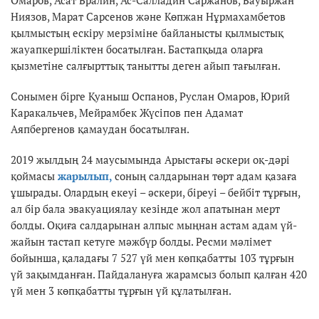
Ниязов, Марат Сарсенов және Көпжан Нұрмахамбетов
қылмыстың ескіру мерзіміне байланысты қылмыстық
жауапкершіліктен босатылған. Бастапқыда оларға
қызметіне салғырттық танытты деген айып тағылған.
Сонымен бірге Қуаныш Оспанов, Руслан Омаров, Юрий
Каракальчев, Мейрамбек Жүсіпов пен Адамат
Аяпбергенов қамаудан босатылған.
2019 жылдың 24 маусымында Арыстағы әскери оқ-дәрі
қоймасы
жарылып,
соның салдарынан төрт адам қазаға
ұшырады. Олардың екеуі – әскери, біреуі – бейбіт тұрғын,
ал бір бала эвакуациялау кезінде жол апатынан мерт
болды. Оқиға салдарынан алпыс мыңнан астам адам үй-
жайын тастап кетуге мәжбүр болды. Ресми мәлімет
бойынша, қаладағы 7 527 үй мен көпқабатты 103 тұрғын
үй зақымданған. Пайдалануға жарамсыз болып қалған 420
үй мен 3 көпқабатты тұрғын үй құлатылған.