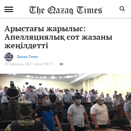
Арыстағы жарылыс:
Апелляциялық сот жазаны
жеңілдетті
Qazaq Times
30 Қараша, 2021 сағат 09:11