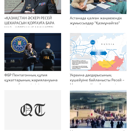
«ҚАЗАҚСТАН ӘСКЕРІ РЕСЕЙ
Астанада қалған жаңаөзендік
ШЕКАРАСЫН ҚОРҒАУҒА БАРА
жұмыссыздар "Қазмұнайгаз"
МА?»: ҚОРҒАНЫС МИНИСТРІ
келіссөзді тоқтатып тастады
ЖАУАП БЕРДІ
дейді
ФБР Пентагонның құпия
Украина дағдарысының
құжаттарының жариялануына
күшейуіне байланысты Ресей –
қатысы бар күдіктіні қамады
Моңголия - Қытай мүдделік
қатынастары