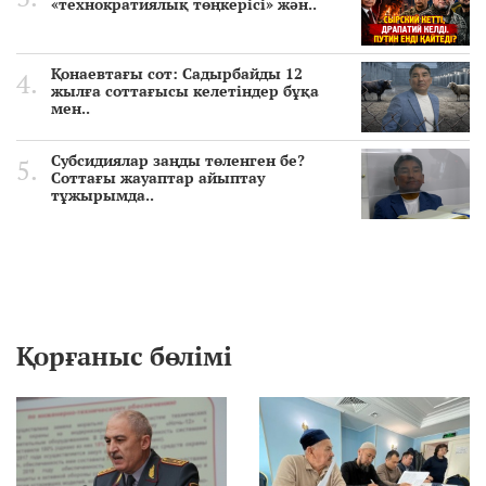
«технократиялық төңкерісі» жән..
Қонаевтағы сот: Садырбайды 12
жылға соттағысы келетіндер бұқа
мен..
Субсидиялар заңды төленген бе?
Соттағы жауаптар айыптау
тұжырымда..
Қорғаныс бөлімі