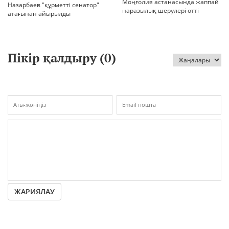
Моңғолия астанасында жаппай
Назарбаев "құрметті сенатор"
наразылық шерулері өтті
атағынан айырылды
Пікір қалдыру (
0
)
ЖАРИЯЛАУ