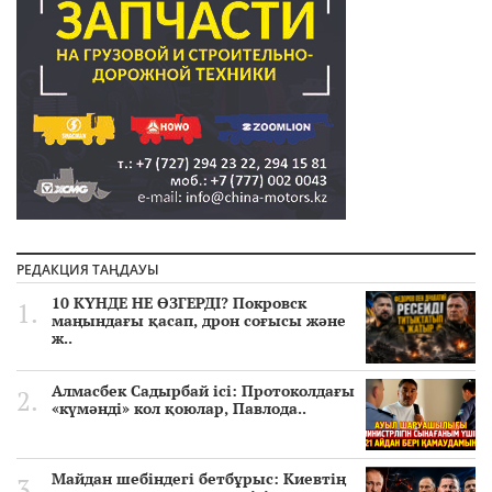
РЕДАКЦИЯ ТАҢДАУЫ
10 КҮНДЕ НЕ ӨЗГЕРДІ? Покровск
маңындағы қасап, дрон соғысы және
ж..
Алмасбек Садырбай ісі: Протоколдағы
«күмәнді» кол қоюлар, Павлода..
Майдан шебіндегі бетбұрыс: Киевтің