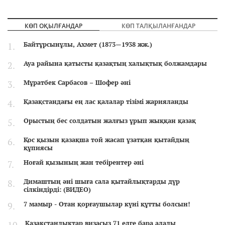
КӨП ОҚЫЛҒАНДАР
КӨП ТАЛҚЫЛАНҒАНДАР
Байтұрсынұлы, Ахмет (1873—1938 жж.)
Ауа райына қатысты қазақтың халықтық болжамдары
Мұратбек Сарбасов – Шофер әні
Қазақстандағы ең лас қалалар тізімі жарияланды
Орыстың бес солдатын жалғыз ұрып жыққан қазақ
Қос қызын қазақша той жасап ұзатқан қытайдың
құпиясы
Ноғай қызының жан тебірентер әні
Димаштың әні шыға сала қытайлықтарды дүр
сілкіндірді: (ВИДЕО)
7 мамыр - Отан қорғаушылар күні құтты болсын!
Қазақстандықтар визасыз 71 елге бара алады