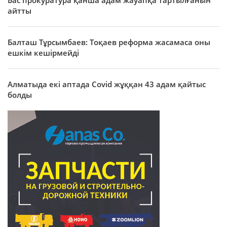
айтты
Балташ Тұрсымбаев: Тоқаев реформа жасамаса оны
ешкім кешірмейді
Алматыда екі аптада Covid жұққан 43 адам қайтыс
болды