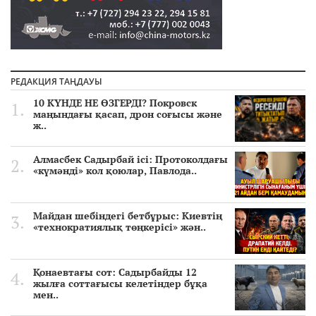
РЕДАКЦИЯ ТАҢДАУЫ
10 КҮНДЕ НЕ ӨЗГЕРДІ? Покровск
маңындағы қасап, дрон соғысы және
ж..
Алмасбек Садырбай ісі: Протоколдағы
«күмәнді» кол қоюлар, Павлода..
Майдан шебіндегі бетбұрыс: Киевтің
«технократиялық төңкерісі» жән..
Қонаевтағы сот: Садырбайды 12
жылға соттағысы келетіндер бұқа
мен..