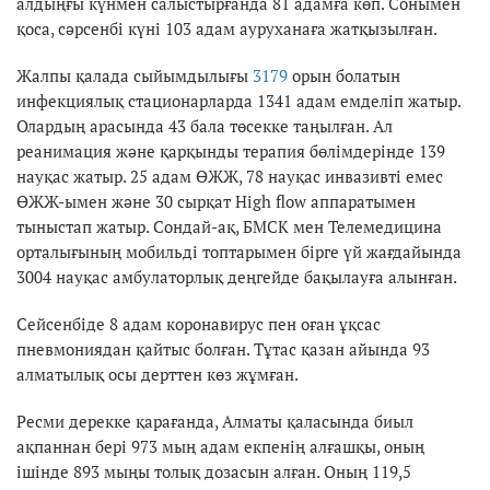
алдыңғы күнмен салыстырғанда 81 адамға көп. Сонымен
қоса, сәрсенбі күні 103 адам ауруханаға жатқызылған.
Жалпы қалада сыйымдылығы
3179
орын болатын
инфекциялық стационарларда 1341 адам емделіп жатыр.
Олардың арасында 43 бала төсекке таңылған. Ал
реанимация және қарқынды терапия бөлімдерінде 139
науқас жатыр. 25 адам ӨЖЖ, 78 науқас инвазивті емес
ӨЖЖ-ымен және 30 сырқат High flow аппаратымен
тыныстап жатыр. Сондай-ақ, БМСК мен Телемедицина
орталығының мобильді топтарымен бірге үй жағдайында
3004 науқас амбулаторлық деңгейде бақылауға алынған.
Сейсенбіде 8 адам коронавирус пен оған ұқсас
пневмониядан қайтыс болған. Тұтас қазан айында 93
алматылық осы дерттен көз жұмған.
Ресми дерекке қарағанда, Алматы қаласында биыл
ақпаннан бері 973 мың адам екпенің алғашқы, оның
ішінде 893 мыңы толық дозасын алған. Оның 119,5