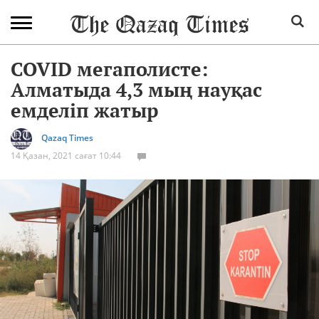
COVID мегаполисте:
Алматыда 4,3 мың науқас
емделіп жатыр
Qazaq Times
14 Қазан, 2021 сағат 10:44