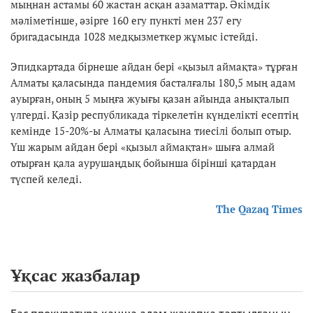
мыңнан астамы 60 жастан асқан азаматтар. Әкімдік
мәліметінше, әзірге 160 егу пункті мен 237 егу
бригадасында 1028 медқызметкер жұмыс істейді.
Эпидкартада бірнеше айдан бері «қызыл аймақта» тұрған
Алматы қаласында пандемия басталғалы 180,5 мың адам
ауырған, оның 5 мыңға жуығы қазан айында анықталып
үлгерді. Қазір республикада тіркелетін күнделікті есептің
кемінде 15-20%-ы Алматы қаласына тиесілі болып отыр.
Үш жарым айдан бері «қызыл аймақтан» шыға алмай
отырған қала аурушаңдық бойынша бірінші қатардан
түспей келеді.
The Qazaq Times
Ұқсас жазбалар
Бас прокуратура қанша адам жауапқа тартылғанын