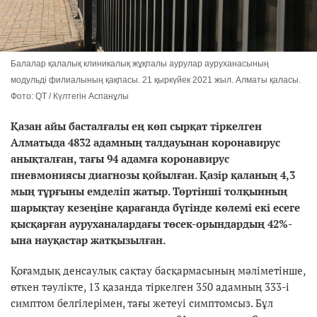
Балалар қалалық клиникалық жұқпалы аурулар ауруханасының
модульді филиалының қақпасы. 21 қыркүйек 2021 жыл. Алматы қаласы.
Фото: QT / Күлтегін Аспанұлы
Қазан айы басталғалы ең көп сырқат тіркелген
Алматыда 4832 адамның талдауынан коронавирус
анықталған, тағы 94 адамға коронавирус
пневмониясы диагнозы қойылған. Қазір қаланың 4,3
мың тұрғыны емделіп жатыр. Төртінші толқынның
шарықтау кезеңіне қарағанда бүгінде көлемі екі есеге
қысқарған ауруханалардағы төсек-орындардың 42%-
ына науқастар жатқызылған.
Қоғамдық денсаулық сақтау басқармасының мәліметінше,
өткен тәулікте, 13 қазанда тіркелген 350 адамның 333-і
симптом белгілерімен, тағы жетеуі симптомсыз. Бұл