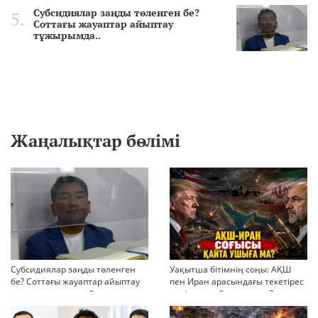
Субсидиялар заңды төленген бе?
Соттағы жауаптар айыптау
тұжырымда..
Жаңалықтар бөлімі
Субсидиялар заңды төленген
Уақытша бітімнің соңы: АҚШ
бе? Соттағы жауаптар айыптау
пен Иран арасындағы текетірес
тұжырымдарын қайта қарауға
неліктен қайта ушықты?
негіз бола ала ма?