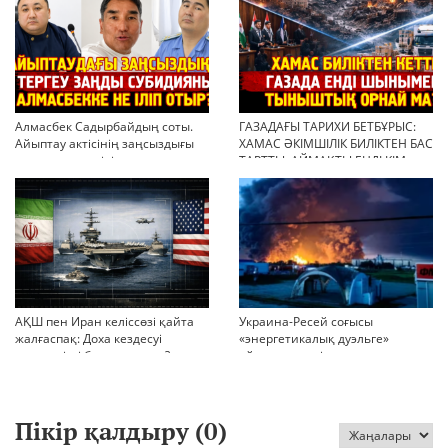
Алмасбек Садырбайдың соты.
ГАЗАДАҒЫ ТАРИХИ БЕТБҰРЫС:
Айыптау актісінің заңсыздығы
ХАМАС ӘКІМШІЛІК БИЛІКТЕН БАС
мен қолдан өсірілген
ТАРТТЫ. АЙМАҚТЫ ЕНДІ КІМ
миллиондар
БАСҚАРАДЫ?
АҚШ пен Иран келіссөзі қайта
Украина-Ресей соғысы
жалғаспақ: Доха кездесуі
«энергетикалық дуэльге»
шиеленісті бәсеңдете ме?
айналып кетті
Пікір қалдыру (
0
)