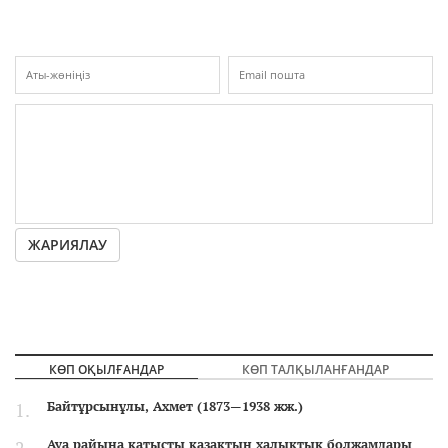
ЖАРИЯЛАУ
КӨП ОҚЫЛҒАНДАР
КӨП ТАЛҚЫЛАНҒАНДАР
Байтұрсынұлы, Ахмет (1873—1938 жж.)
Ауа райына қатысты қазақтың халықтық болжамдары