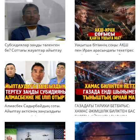
Субсидиялар заңды төленген
Уақытша бітімнің соңы: АҚШ
бе? Соттағы жауаптар айыптау
пен Иран арасындағы текетірес
тұжырымдарын қайта қарауға
неліктен қайта ушықты?
негіз бола ала ма?
Алмасбек Садырбайдың соты.
ГАЗАДАҒЫ ТАРИХИ БЕТБҰРЫС:
Айыптау актісінің заңсыздығы
ХАМАС ӘКІМШІЛІК БИЛІКТЕН БАС
мен қолдан өсірілген
ТАРТТЫ. АЙМАҚТЫ ЕНДІ КІМ
миллиондар
БАСҚАРАДЫ?