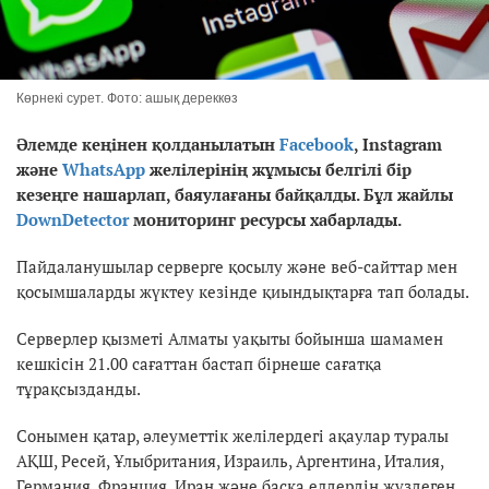
Көрнекі сурет. Фото: ашық дереккөз
Әлемде кеңінен қолданылатын
Facebook
, Instagram
және
WhatsApp
желілерінің жұмысы белгілі бір
кезеңге нашарлап, баяулағаны байқалды. Бұл жайлы
DownDetector
мониторинг ресурсы хабарлады.
Пайдаланушылар серверге қосылу және веб-сайттар мен
қосымшаларды жүктеу кезінде қиындықтарға тап болады.
Серверлер қызметі Алматы уақыты бойынша шамамен
кешкісін 21.00 сағаттан бастап бірнеше сағатқа
тұрақсызданды.
Сонымен қатар, әлеуметтік желілердегі ақаулар туралы
АҚШ, Ресей, Ұлыбритания, Израиль, Аргентина, Италия,
Германия, Франция, Иран және басқа елдердің жүздеген