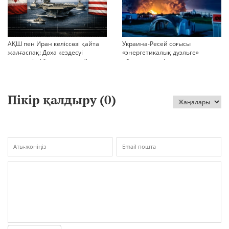
АҚШ пен Иран келіссөзі қайта
Украина-Ресей соғысы
жалғаспақ: Доха кездесуі
«энергетикалық дуэльге»
шиеленісті бәсеңдете ме?
айналып кетті
Пікір қалдыру (
0
)