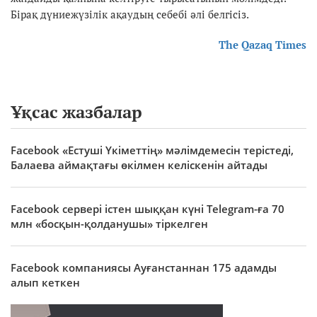
Бірақ дүниежүзілік ақаудың себебі әлі белгісіз.
The Qazaq Times
Ұқсас жазбалар
Facebook «Естуші Үкіметтің» мәлімдемесін терістеді,
Балаева аймақтағы өкілмен келіскенін айтады
Facebook сервері істен шыққан күні Telegram-ға 70
млн «босқын-қолданушы» тіркелген
Facebook компаниясы Ауғанстаннан 175 адамды
алып кеткен