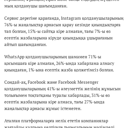
мың қолданушы шағымданған.
Сервис дерегіне қарағанда, Instagram қолданушыларының
76%-ы жаңалықтар арнасын қарау кезінде қиындықтарға
тап болған, 15%-ы сайтқа кіре алмаған, тағы 7%-ы өз
есептік жазбаларына кіруде қиындыққа ұшырағанын
айтып шағымданған.
WhatsApp қолданушыларының шамамен 71%-ы
қосымшаға кіре алмаған, 26%-ында хабарлама алмасу
қиындаған, 1%-ына есептік жазба қолжетімсіз болған.
Сондай-ақ, Facebook және Facebook Messenger
қолданушыларының 41%-ы әлеуметтік желінің жұмысын
толығымен тоқтатқаны туралы хабарлады, 31%-ы өз
есептік жазбаларына кіре алмаса, тағы 27%-ында
жаңалықтар арнасы жұмыс істемеген.
Аталған платформаларға иелік ететін компаниялар
жағдайды қалпына келтіруге тырысатынын мәлімдеді.