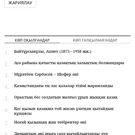
ЖАРИЯЛАУ
КӨП ОҚЫЛҒАНДАР
КӨП ТАЛҚЫЛАНҒАНДАР
Байтұрсынұлы, Ахмет (1873—1938 жж.)
Ауа райына қатысты қазақтың халықтық болжамдары
Мұратбек Сарбасов – Шофер әні
Қазақстандағы ең лас қалалар тізімі жарияланды
Орыстың бес солдатын жалғыз ұрып жыққан қазақ
Қос қызын қазақша той жасап ұзатқан қытайдың
құпиясы
Ноғай қызының жан тебірентер әні
Димаштың әні шыға сала қытайлықтарды дүр