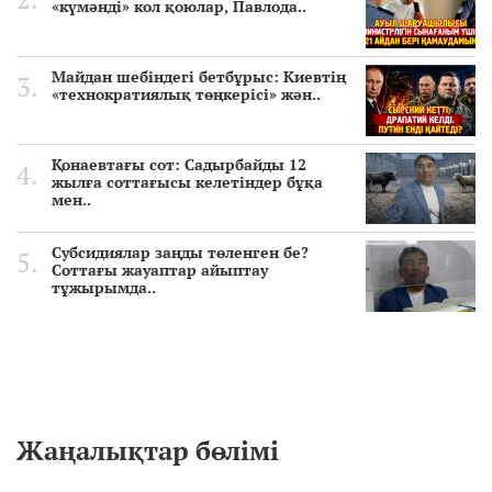
«күмәнді» кол қоюлар, Павлода..
Майдан шебіндегі бетбұрыс: Киевтің
«технократиялық төңкерісі» жән..
Қонаевтағы сот: Садырбайды 12
жылға соттағысы келетіндер бұқа
мен..
Субсидиялар заңды төленген бе?
Соттағы жауаптар айыптау
тұжырымда..
Жаңалықтар бөлімі