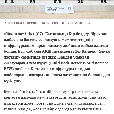
"Үлкен жетілік" саммиті ағылшын жерінде өтуде. Фото: BBC
«Үлкен жетілік» (G7) Қытайдың «Бір белдеу, бір жол»
жобасына бәсекелес, дамушы мемлекеттердің
инфрақұрылымдарын дамыту жобасын қабыл алатын
болды. Бұл жобаны АҚШ президенті Жо Байден «Үлкен
жетілік» самитінде ұсынды. Байден ұсынған
«Жақсырақ әлем құру» (Build Back Better World немесе
B3W) жобасы Қытайдың инфрақұрылымдық
жобаларына жоғары сападағы алтернатива болады деп
күтілуде.
Бұған дейін Қытайдың «Бір белдеу, бір жол» жобасы
көптеген дамушы мемлекеттердің темір жолдарын, авто
дәліздерін және порттарын дамытуды қаржыландырып
келген. Алайда, жоба кейбір елдерді қарыз қыспағына