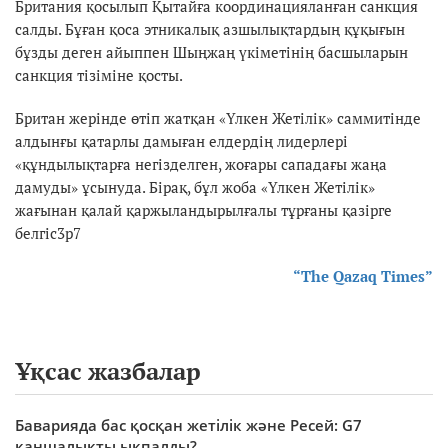
Британия қосылып Қытайға координацияланған санкция
салды. Бұған қоса этникалық азшылықтардың құқығын
бұзды деген айыппен Шыңжаң үкіметінің басшыларын
санкция тізіміне қосты.
Британ жерінде өтіп жатқан «Үлкен Жетілік» саммитінде
алдынғы қатарлы дамыған елдердің лидерлері
«құндылықтарға негізделген, жоғары сападағы жаңа
дамуды» ұсынуда. Бірақ, бұл жоба «Үлкен Жетілік»
жағынан қалай қаржыландырылғалы тұрғаны қазірге
белгіс3p7
“The Qazaq Times”
Ұқсас жазбалар
Баварияда бас қосқан жетілік және Ресей: G7
қаншалықты ықпалды?