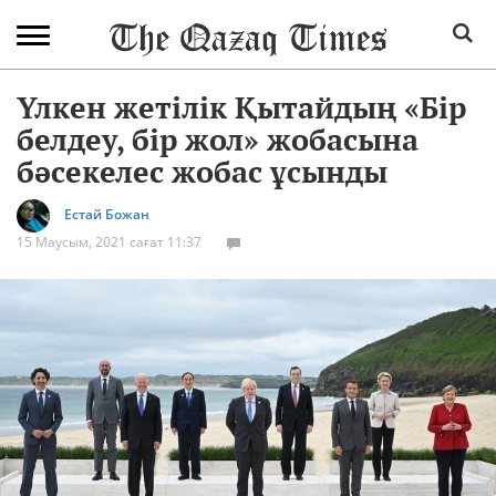
Үлкен жетілік Қытайдың «Бір
белдеу, бір жол» жобасына
бәсекелес жобас ұсынды
Естай Божан
15 Маусым, 2021 сағат 11:37