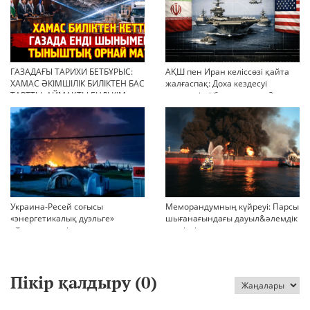
ГАЗАДАҒЫ ТАРИХИ БЕТБҰРЫС:
АҚШ пен Иран келіссөзі қайта
ХАМАС ӘКІМШІЛІК БИЛІКТЕН БАС
жалғаспақ: Доха кездесуі
ТАРТТЫ. АЙМАҚТЫ ЕНДІ КІМ
шиеленісті бәсеңдете ме?
БАСҚАРАДЫ?
Украина-Ресей соғысы
Меморандумның күйреуі: Парсы
«энергетикалық дуэльге»
шығанағындағы дауыл&әлемдік
айналып кетті
тәртіптің сын сағаты соғып тұр
Пікір қалдыру (
0
)