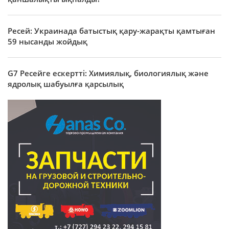
Ресей: Украинада батыстық қару-жарақты қамтыған
59 нысанды жойдық
G7 Ресейге ескертті: Химиялық, биологиялық және
ядролық шабуылға қарсылық