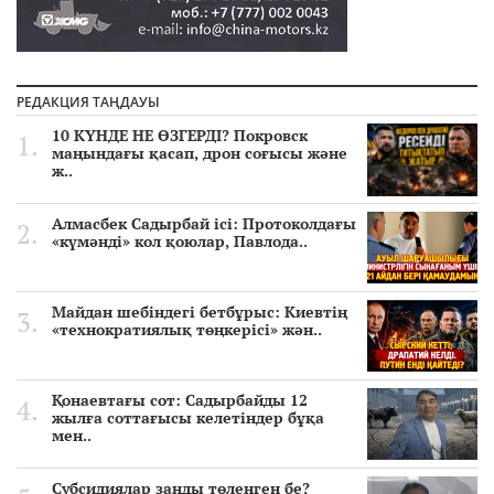
РЕДАКЦИЯ ТАҢДАУЫ
10 КҮНДЕ НЕ ӨЗГЕРДІ? Покровск
маңындағы қасап, дрон соғысы және
ж..
Алмасбек Садырбай ісі: Протоколдағы
«күмәнді» кол қоюлар, Павлода..
Майдан шебіндегі бетбұрыс: Киевтің
«технократиялық төңкерісі» жән..
Қонаевтағы сот: Садырбайды 12
жылға соттағысы келетіндер бұқа
мен..
Субсидиялар заңды төленген бе?