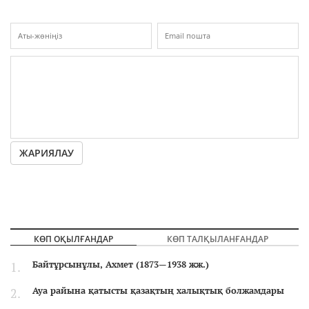
ЖАРИЯЛАУ
КӨП ОҚЫЛҒАНДАР
КӨП ТАЛҚЫЛАНҒАНДАР
Байтұрсынұлы, Ахмет (1873—1938 жж.)
Ауа райына қатысты қазақтың халықтық болжамдары