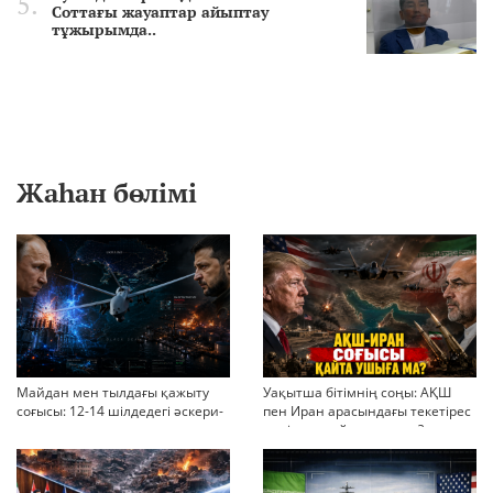
Соттағы жауаптар айыптау
тұжырымда..
Жаһан бөлімі
Майдан мен тылдағы қажыту
Уақытша бітімнің соңы: АҚШ
соғысы: 12-14 шілдедегі әскери-
пен Иран арасындағы текетірес
стратегиялық ахуал
неліктен қайта ушықты?