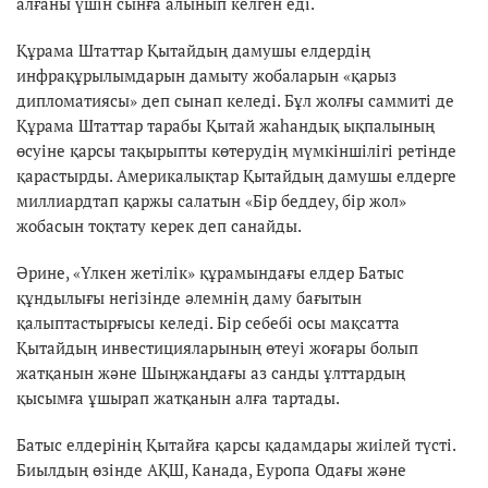
алғаны үшін сынға алынып келген еді.
Құрама Штаттар Қытайдың дамушы елдердің
инфрақұрылымдарын дамыту жобаларын «қарыз
дипломатиясы» деп сынап келеді. Бұл жолғы саммиті де
Құрама Штаттар тарабы Қытай жаһандық ықпалының
өсуіне қарсы тақырыпты көтерудің мүмкіншілігі ретінде
қарастырды. Америкалықтар Қытайдың дамушы елдерге
миллиардтап қаржы салатын «Бір беддеу, бір жол»
жобасын тоқтату керек деп санайды.
Әрине, «Үлкен жетілік» құрамындағы елдер Батыс
құндылығы негізінде әлемнің даму бағытын
қалыптастырғысы келеді. Бір себебі осы мақсатта
Қытайдың инвестицияларының өтеуі жоғары болып
жатқанын және Шыңжаңдағы аз санды ұлттардың
қысымға ұшырап жатқанын алға тартады.
Батыс елдерінің Қытайға қарсы қадамдары жиілей түсті.
Биылдың өзінде АҚШ, Канада, Еуропа Одағы және