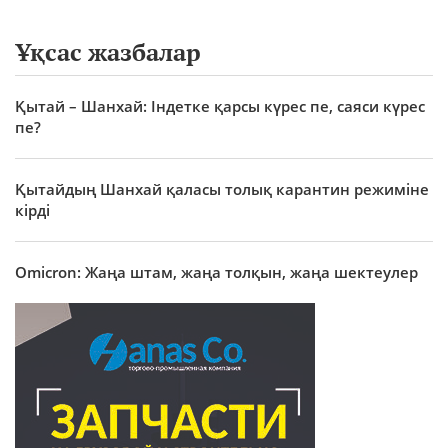
Ұқсас жазбалар
Қытай – Шанхай: Індетке қарсы күрес пе, саяси күрес
пе?
Қытайдың Шанхай қаласы толық карантин режиміне
кірді
Omicron: Жаңа штам, жаңа толқын, жаңа шектеулер