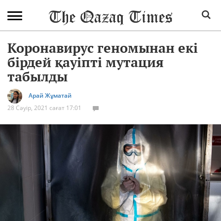
Коронавирус геномынан екі
бірдей қауіпті мутация
табылды
Арай Жұматай
28 Сәуір, 2021 сағат 17:01