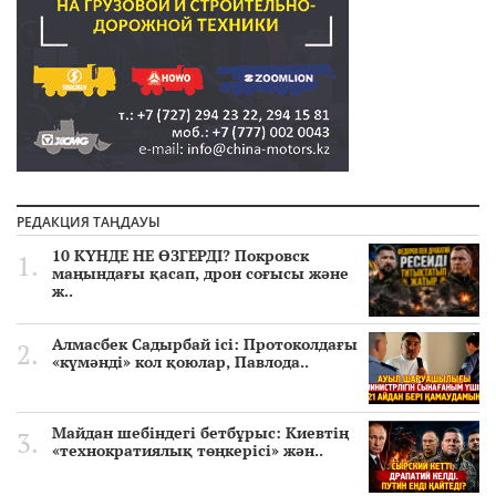
РЕДАКЦИЯ ТАҢДАУЫ
10 КҮНДЕ НЕ ӨЗГЕРДІ? Покровск
маңындағы қасап, дрон соғысы және
ж..
Алмасбек Садырбай ісі: Протоколдағы
«күмәнді» кол қоюлар, Павлода..
Майдан шебіндегі бетбұрыс: Киевтің
«технократиялық төңкерісі» жән..