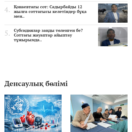
Қонаевтағы сот: Садырбайды 12
жылға соттағысы келетіндер бұқа
мен..
Субсидиялар заңды төленген бе?
Соттағы жауаптар айыптау
тұжырымда..
Денсаулық бөлімі