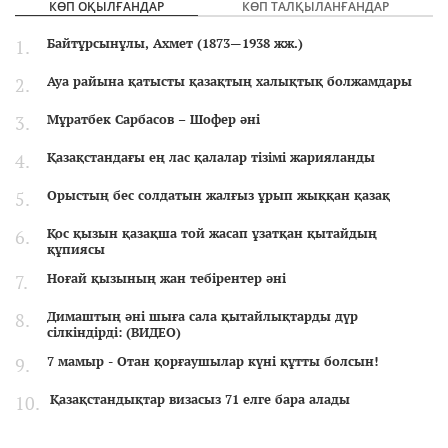
КӨП ОҚЫЛҒАНДАР
КӨП ТАЛҚЫЛАНҒАНДАР
Байтұрсынұлы, Ахмет (1873—1938 жж.)
Ауа райына қатысты қазақтың халықтық болжамдары
Мұратбек Сарбасов – Шофер әні
Қазақстандағы ең лас қалалар тізімі жарияланды
Орыстың бес солдатын жалғыз ұрып жыққан қазақ
Қос қызын қазақша той жасап ұзатқан қытайдың
құпиясы
Ноғай қызының жан тебірентер әні
Димаштың әні шыға сала қытайлықтарды дүр
сілкіндірді: (ВИДЕО)
7 мамыр - Отан қорғаушылар күні құтты болсын!
Қазақстандықтар визасыз 71 елге бара алады