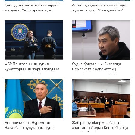
Қағаздағы пациенттің өмірдегі
Астанада қалған жаңаөзендік
жағдайы: Үнсіз әрі алпауыт
жұмыссыздар "Қазмұнайгаз"
эпидемияға қарсы күресте
келіссөзді тоқтатып тастады
қазақстандық АББ-ның қауқары
дейді
мен кемшілігі
ФБР Пентагонның құпия
Судья Қаңтаршы–Бисаевқа
құжаттарының жариялануына
мемлекеттік адвокаттың
қатысы бар күдіктіні қамады
кеңесімен тағылған 272/2
бөлігімен үкім шығара ма?
Экс-президент Нұрсұлтан
Жәбірленушілер үтік басып
Назарбаев ауруханаға түсті
азаптаған Айдын Кенжебаевқа
кешірім берді