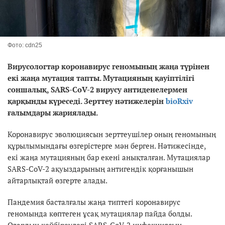
Фото: cdn25
Вирусологтар коронавирус геномының жаңа түрінен
екі жаңа мутация тапты. Мутацияның қауіптілігі
соншалық, SARS-CoV-2 вирусу антиденелермен
қарқынды күреседі. Зерттеу нәтижелерін
bioRxiv
ғалымдары жариялады.
Коронавирус эволюциясын зерттеушілер оның геномының
құрылымындағы өзгерістерге мән берген. Нәтижесінде,
екі жаңа мутацияның бар екені анықталған. Мутациялар
SARS-CoV-2 ақуыздарының антигендік қорғанышын
айтарлықтай өзгерте алады.
Пандемия басталғалы жаңа типтегі коронавирус
геномында көптеген ұсақ мутациялар пайда болды.
Олардың кейбіреулері SARS-CoV-2 инфекциясын