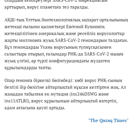
арттырып, вирус планетаға тез таралды.
АҚШ-тың Ұлттық биотехнологиялық ақпарат орталығының
жетекші ғылыми қызметкері Евгений Куниннің
жетекшілігімен америкалық және ресейлік вирусологтар
жарты миллионға жуық SARS-CoV-2 геномдарын талдаған.
Бұл геномдарды Ухань вирусының түпнұсқасымен
салыстыра отырып, ғалымдар РНҚ-да SARS-CoV-2 мыңға
жуық үлгіні, әр түрлі конфигурациядағы жүздеген
құрылымдарды тапты.
Олар геномға біркелкі бөлінбеді: көбі вирус РНҚ-сының
белгілі бір бөлігіне айтарлықтай нұқсан келтірген жоқ. Ал
жаңадан табылған ек мутация (ins246DSWG және
ins15ATLRI), вирус құрылымын айтарлықтай өзгертіп,
адам ағзасына қаупі артады.
"The Qazaq Times"