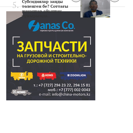
Субсидиялар заңды
төленген бе? Соттағы
жауаптар айыптау
тұжырымда..