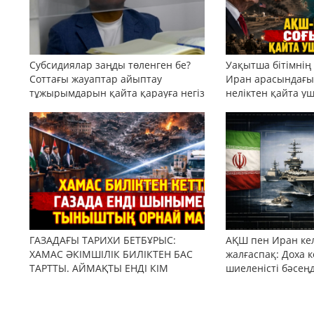
Субсидиялар заңды төленген бе?
Уақытша бітімнің
Соттағы жауаптар айыптау
Иран арасындағы 
тұжырымдарын қайта қарауға негіз
неліктен қайта у
бола ала ма?
ГАЗАДАҒЫ ТАРИХИ БЕТБҰРЫС:
АҚШ пен Иран кел
ХАМАС ӘКІМШІЛІК БИЛІКТЕН БАС
жалғаспақ: Доха к
ТАРТТЫ. АЙМАҚТЫ ЕНДІ КІМ
шиеленісті бәсең
БАСҚАРАДЫ?