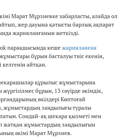
імі Марат Мұрзиевке хабарласты, алайда ол
 айтып, жер дауына қатысты барлық ақпарат
ында жарияланғанын жеткізді.
book парақшасында кеше
жарияланған
ұмыстары бұрын басталуы тиіс екенін,
 келгенін айтқан.
 шекарашылар құрылыс жұмыстарына
жүргізілмес бұрын, 13 сәуірде әкімдік,
органдарының өкілдері Көптоғай
п, жұмыстардың заңдылығы туралы
олатын. Сондай-ақ шекара қызметі мен
ып жатқан жұмыстардың заңдылығын
нының әкімі Марат Мұрзиев.