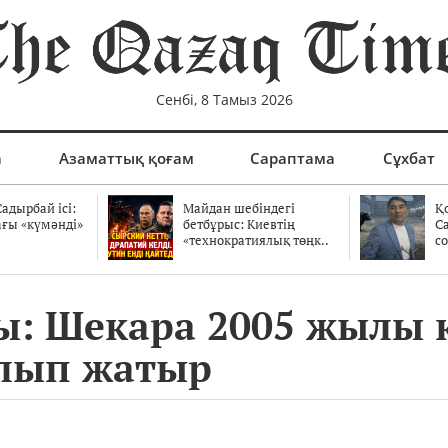
Сенбі, 8 Тамыз 2026
а
Азаматтық қоғам
Сараптама
Сұхбат
адырбай ісі:
Майдан шебіндегі
Қ
ағы «күмәнді»
бетбұрыс: Киевтің
С
.
«технократиялық төңк..
со
ы: Шекара 2005 жылы 
алып жатыр