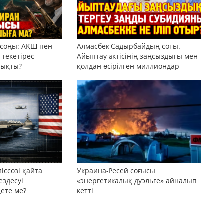
 соңы: АҚШ пен
Алмасбек Садырбайдың соты.
текетірес
Айыптау актісінің заңсыздығы мен
шықты?
қолдан өсірілген миллиондар
іссөзі қайта
Украина-Ресей соғысы
ездесуі
«энергетикалық дуэльге» айналып
дете ме?
кетті