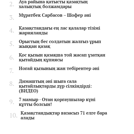
Ауа райына қатысты қазақтың
халықтық болжамдары
Мұратбек Сарбасов – Шофер әні
Қазақстандағы ең лас қалалар тізімі
жарияланды
Орыстың бес солдатын жалғыз ұрып
жыққан қазақ
Қос қызын қазақша той жасап ұзатқан
қытайдың құпиясы
Ноғай қызының жан тебірентер әні
Димаштың әні шыға сала
қытайлықтарды дүр сілкіндірді:
(ВИДЕО)
7 мамыр - Отан қорғаушылар күні
құтты болсын!
Қазақстандықтар визасыз 71 елге бара
алады