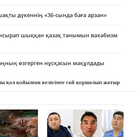
ақты дүкеннің «36-сында баға арзан»
нсырап шыққан қазақ танымын вахабизм
заңның өзгерген нұсқасын мақұлдады
лы қол қойылған келісімге сай қоршалып жатыр