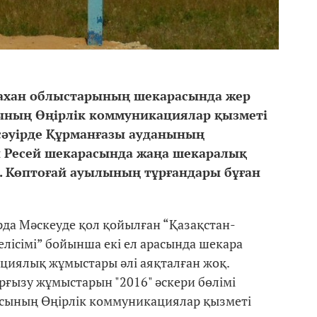
рахан облыстарының шекарасында жер
ының Өңірлік коммуникациялар қызметі
 сәуірде Құрманғазы ауданының
н Ресей шекарасында жаңа шекаралық
. Көптоғай ауылының тұрғандары бұған
рда Мәскеуде қол қойылған “Қазақстан-
елісімі” бойынша екі ел арасында шекара
циялық жұмыстары әлі аяқталған жоқ.
ғызу жұмыстарын "2016" әскери бөлімі
лысының Өңірлік коммуникациялар қызметі