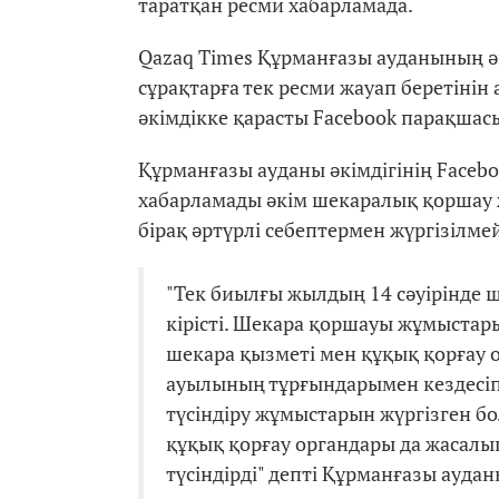
таратқан ресми хабарламада.
Qazaq Times Құрманғазы ауданының әк
сұрақтарға тек ресми жауап беретінін
әкімдікке қарасты Facebook парақшас
Құрманғазы ауданы әкімдігінің Face
хабарламады әкім шекаралық қоршау ж
бірақ әртүрлі себептермен жүргізілмей
"Тек биылғы жылдың 14 сәуірінде
кірісті. Шекара қоршауы жұмыстары 
шекара қызметі мен құқық қорғау 
ауылының тұрғындарымен кездесі
түсіндіру жұмыстарын жүргізген б
құқық қорғау органдары да жасал
түсіндірді" депті Құрманғазы ауда