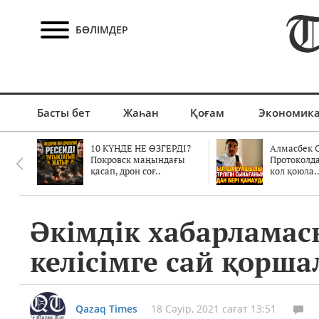
БӨЛІМДЕР
Басты бет
Жаһан
Қоғам
Экономик
10 КҮНДЕ НЕ ӨЗГЕРДІ?
Алмасбек С
Покровск маңындағы
Протоколд
қасап, дрон соғ..
кол қоюла.
Әкімдік хабарламас
келісімге сай қорш
Qazaq Times
18 Сәуір, 2021 сағат 13:51