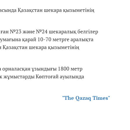
амасында Қазақстан шекара қызыметінің
ған №23 және №24 шекаралық белгілер
умағына қарай 10-70 метрге аралықта
ан Қазақстан шекара қызыметінің
а орналасқан ұзындығы 1800 метр
ік жұмыстарды Көптоғай ауылында
"The Qazaq Times"