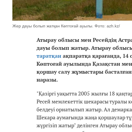
Жер дауы болып жатқан Көптоғай ауылы. Фото: azh.kz/
Атырау облысы мен Ресейдің Аст
дауы болып жатыр. Атырау облыс
таратқан
ақпаратқа қарағанда, 14
Көптоғай ауылында Қазақстан ме
қоршау салу жұмыстары басталған
наразы.
⠀
"Қазіргі уақытта 2005 жылғы 18 қаңта
Ресей мемлекеттік шекарасы туралы к
белдеуі орнатылып жатыр. Ал демарка
Шекара аумағында жаңа қоршаулар тұр
жүргізіп жатыр" делінген Атырау об