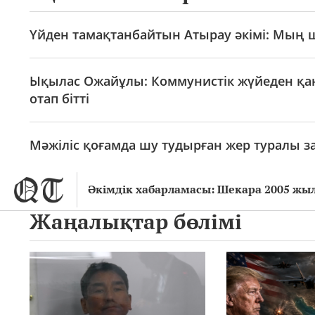
Үйден тамақтанбайтын Атырау әкімі: Мың ш
Ықылас Ожайұлы: Коммунистік жүйеден қа
отап бітті
Мәжіліс қоғамда шу тудырған жер туралы 
Әкімдік хабарламасы: Шекара 2005 жы
Жаңалықтар бөлімі