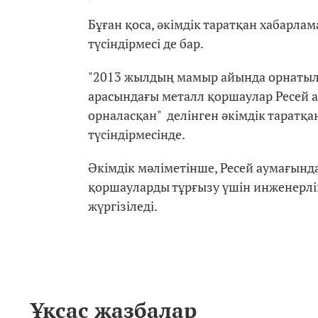
Бұған қоса, әкімдік таратқан хабарл
түсіндірмесі де бар.
"2013 жылдың мамыр айында орнатыл
арасындағы металл қоршаулар Ресей а
орналасқан" делінген әкімдік таратқ
түсіндірмесінде.
Әкімдік мәліметінше, Ресей аумағынд
қоршауларды тұрғызу үшін инженерл
жүргізіледі.
Ұқсас жазбалар