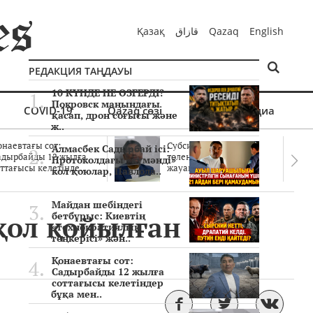
Қазақ
قازاق
Qazaq
English
РЕДАКЦИЯ ТАҢДАУЫ
10 КҮНДЕ НЕ ӨЗГЕРДІ?
Покровск маңындағы
COVID-19
Qazaq сөзі
Мультимедиа
қасап, дрон соғысы және
ж..
онаевтағы сот:
Субсидиялар заңды
Алмасбек Садырбай ісі:
адырбайды 12 жылға
төленген бе? Соттағы
Протоколдағы «күмәнді»
ттағысы келетінде..
жауаптар айыптау..
кол қоюлар, Павлода..
Майдан шебіндегі
қол қойылған
бетбұрыс: Киевтің
«технократиялық
төңкерісі» жән..
Қонаевтағы сот:
Садырбайды 12 жылға
соттағысы келетіндер
бұқа мен..