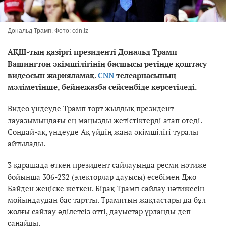
Дональд Трамп. Фото: cdn.iz
АҚШ-тың қазіргі президенті Дональд Трамп
Вашингтон әкімшілігінің басшысы ретінде қоштасу
видеосын жарияламақ.
CNN
телеарнасының
мәліметінше, бейнежазба сейсенбіде көрсетіледі.
Видео үндеуде Трамп төрт жылдық президент
лауазымындағы ең маңызды жетістіктерді атап өтеді.
Сондай-ақ, үндеуде Ақ үйдің жаңа әкімшілігі туралы
айтылады.
3 қарашада өткен президент сайлауында ресми нәтиже
бойынша 306-232 (электорлар дауысы) есебімен Джо
Байден жеңіске жеткен. Бірақ Трамп сайлау нәтижесін
мойындаудан бас тартты. Трамптың жақтастары да бұл
жолғы сайлау әділетсіз өтті, дауыстар ұрланды деп
санайды.