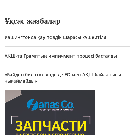
Ұқсас жазбалар
Уашингтонда қауіпсіздік шарасы күшейтілді
АҚШ-та Трамптың импичмент процесі басталды
«Байден билігі кезінде де ЕО мен АҚШ байланысы
нығаймайды»