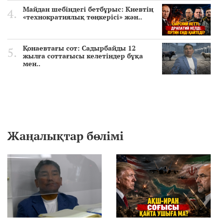
Майдан шебіндегі бетбұрыс: Киевтің
«технократиялық төңкерісі» жән..
Қонаевтағы сот: Садырбайды 12
жылға соттағысы келетіндер бұқа
мен..
Жаңалықтар бөлімі