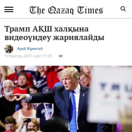
Трамп АҚШ халқына
видеоүндеу жариялайды
Арай Жұматай
19 Қаңтар, 2021 сағат 11:35