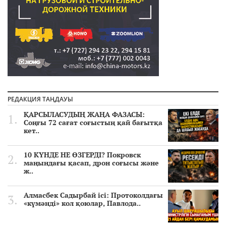
РЕДАКЦИЯ ТАҢДАУЫ
ҚАРСЫЛАСУДЫҢ ЖАҢА ФАЗАСЫ:
Соңғы 72 сағат соғыстың қай бағытқа
кет..
10 КҮНДЕ НЕ ӨЗГЕРДІ? Покровск
маңындағы қасап, дрон соғысы және
ж..
Алмасбек Садырбай ісі: Протоколдағы
«күмәнді» кол қоюлар, Павлода..