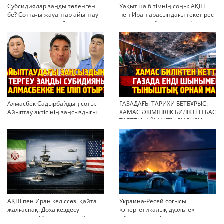
Субсидиялар заңды төленген
Уақытша бітімнің соңы: АҚШ
бе? Соттағы жауаптар айыптау
пен Иран арасындағы текетірес
тұжырымдарын қайта қарауға
неліктен қайта ушықты?
негіз бола ала ма?
Алмасбек Садырбайдың соты.
ГАЗАДАҒЫ ТАРИХИ БЕТБҰРЫС:
Айыптау актісінің заңсыздығы
ХАМАС ӘКІМШІЛІК БИЛІКТЕН БАС
мен қолдан өсірілген
ТАРТТЫ. АЙМАҚТЫ ЕНДІ КІМ
миллиондар
БАСҚАРАДЫ?
АҚШ пен Иран келіссөзі қайта
Украина-Ресей соғысы
жалғаспақ: Доха кездесуі
«энергетикалық дуэльге»
шиеленісті бәсеңдете ме?
айналып кетті