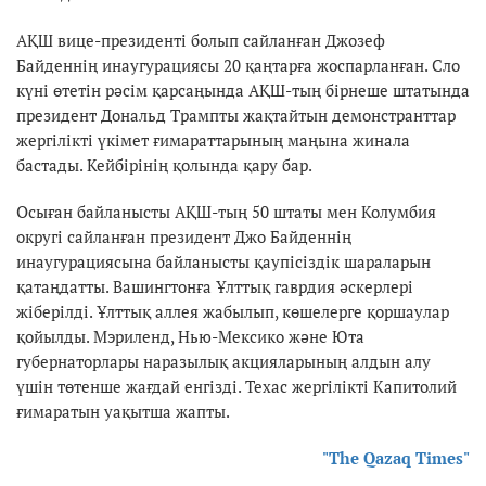
АҚШ вице-президенті болып сайланған Джозеф
Байденнің инаугурациясы 20 қаңтарға жоспарланған. Сло
күні өтетін рәсім қарсаңында АҚШ-тың бірнеше штатында
президент Дональд Трампты жақтайтын демонстранттар
жергілікті үкімет ғимараттарының маңына жинала
бастады. Кейбірінің қолында қару бар.
Осыған байланысты АҚШ-тың 50 штаты мен Колумбия
округі сайланған президент Джо Байденнің
инаугурациясына байланысты қаупісіздік шараларын
қатаңдатты. Вашингтонға Ұлттық гаврдия әскерлері
жіберілді. Ұлттық аллея жабылып, көшелерге қоршаулар
қойылды. Мэриленд, Нью-Мексико және Юта
губернаторлары наразылық акцияларының алдын алу
үшін төтенше жағдай енгізді. Техас жергілікті Капитолий
ғимаратын уақытша жапты.
"The Qazaq Times"