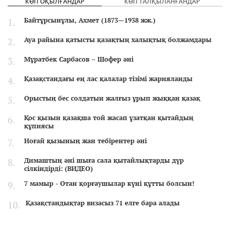
КӨП ОҚЫЛҒАНДАР
КӨП ТАЛҚЫЛАНҒАНДАР
Байтұрсынұлы, Ахмет (1873—1938 жж.)
Ауа райына қатысты қазақтың халықтық болжамдары
Мұратбек Сарбасов – Шофер әні
Қазақстандағы ең лас қалалар тізімі жарияланды
Орыстың бес солдатын жалғыз ұрып жыққан қазақ
Қос қызын қазақша той жасап ұзатқан қытайдың
құпиясы
Ноғай қызының жан тебірентер әні
Димаштың әні шыға сала қытайлықтарды дүр
сілкіндірді: (ВИДЕО)
7 мамыр - Отан қорғаушылар күні құтты болсын!
Қазақстандықтар визасыз 71 елге бара алады