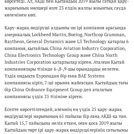
көрсетеді. Ал, АҚШ пен Қытайдың 2019 жылы сатқан қару-
жарағының мөлшері өзге 23 елдің жалпы жиынтық сауда
көлемінен көп.
Қару-жарақ өндіруші алдынғы он ірі компания арасында
америкалық Lockheed Martin, Boeing, Northrop Grumman,
Raytheon, General Dynamics және L3 Technology қатарлы 6
компания, қытайлық China Aviation Industry Corporation,
China Electronics Technology Group және China North
Industries Corporation қатарлылар кірген. Аталған Қытай
компаниялары тізімде 6-,8-,9-шы орындарды иелеген.
Үздік ондықта Еуропадан бір ғана BAE Systems
компаниясы кіріп, 7-ші орынға жайғасқан. Қытайдың тағы
бір China Ordnance Equipment Group деп аталатын
компаниясы үздік 25 тізіміне кірген.
Есепте көрсетілгендей, әлемнің ең үздік 25 қару-жарақ
өндірушілері нарығының 61 пайызы бір ғана АҚШ-қа тән.
Қытай 15,7 пайызына иелік еткен, оған қоса 2019 жылы
Қытайдың төрт ірі қару-жарақ өндірушілерінің сатылымы