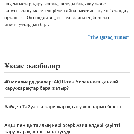
қақтығыстар, қару-жарақ, қаруды бақылау және
қарусыздану мәселелерімен айналысатын тәуелсіз талдау
орталығы. Ол сондай-ақ, осы саладағы ең беделді
институттардың бірі.
“The Qazaq Times”
Ұқсас жазбалар
40 миллиард доллар: АҚШ-тан Украинаға қандай
қару-жарақтар бара жатыр?
Байден Тайуанға қару-жарақ сату жоспарын бекітті
АҚШ пен Қытайдың кері әсері: Азия елдері қауіпті
қару-жарақ жарысына түсуде