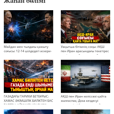
Жаһан бөлімі
Майдан мен тылдағы қажыту
Уақытша бітімнің соңы: АҚШ
соғысы: 12-14 шілдедегі әскери-
пен Иран арасындағы текетірес
стратегиялық ахуал
неліктен қайта ушықты?
ГАЗАДАҒЫ ТАРИХИ БЕТБҰРЫС:
АҚШ пен Иран келіссөзі қайта
ХАМАС ӘКІМШІЛІК БИЛІКТЕН БАС
жалғаспақ: Доха кездесуі
ТАРТТЫ. АЙМАҚТЫ ЕНДІ КІМ
шиеленісті бәсеңдете ме?
БАСҚАРАДЫ?