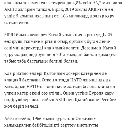
алдыңғы жылмен салыстырғанда 4,8% өсіп, 56,7 миллиард
АҚШ долларын тапқан. Бірақ, 2019 жылы АҚШ-тың ең
үздік 5 компаниясының өзі 166 миллиард доллар қару
сатқан екен.
SIPRI биыл алғаш рет Қытай компанияларын үздік 25
өндіруші тізіміне кіргізіп отыр, орталық бұған дейін
сенімді деректерді ала алмай келген. Дегенмен, Қытай
қару-жарақ өндірушілері 2015 жылдан бастап қомақты
табыс таба бастағаны белгілі болған.
Қазір Батыс елдері Қытайдың әскери қатерінен де
алаңдай бастаған. Өткен аптада НАТО жиынында да
Қытайдың НАТО-ға төніп келе жатқан болашақтағы ең
үлкен қатер екені сөз етілді. Оның үстіне Еуропа қару
өндірушілері жыл сайын АҚШ пен Қытай және Ресейге
жол беріп келеді.
Айта кетейік, 1966 жылы құрылған Стокгольм
халықаралық бейбітшілікті зерттеу институты