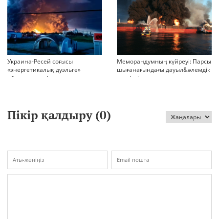
Украина-Ресей соғысы
Меморандумның күйреуі: Парсы
«энергетикалық дуэльге»
шығанағындағы дауыл&әлемдік
айналып кетті
тәртіптің сын сағаты соғып тұр
Пікір қалдыру (
0
)