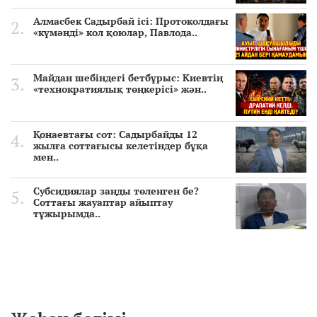
Алмасбек Садырбай ісі: Протоколдағы
«күмәнді» кол қоюлар, Павлода..
Майдан шебіндегі бетбұрыс: Киевтің
«технократиялық төңкерісі» жән..
Қонаевтағы сот: Садырбайды 12
жылға соттағысы келетіндер бұқа
мен..
Субсидиялар заңды төленген бе?
Соттағы жауаптар айыптау
тұжырымда..