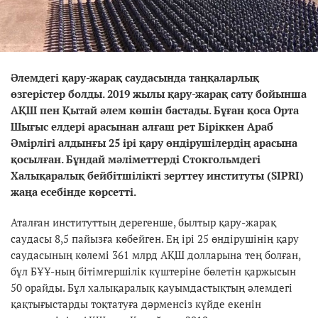
Әлемдегі қару-жарақ саудасында таңқаларлық
өзгерістер болды. 2019 жылы қару-жарақ сату бойынша
АҚШ пен Қытай әлем көшін бастады. Бұған қоса Орта
Шығыс елдері арасынан алғаш рет Біріккен Араб
Әмірлігі алдынғы 25 ірі қару өндірушілердің арасына
қосылған. Бұндай мәліметтерді Стокгольмдегі
Халықаралық бейбітшілікті зерттеу институты (SIPRI)
жаңа есебінде көрсетті.
Аталған институттың дерегенше, былтыр қару-жарақ
саудасы 8,5 пайызға көбейген. Ең ірі 25 өндірушінің қару
саудасының көлемі 361 млрд АҚШ долларына тең болған,
бұл БҰҰ-ның бітімгершілік күштеріне бөлетін қаржысын
50 орайды. Бұл халықаралық қауымдастықтың әлемдегі
қақтығыстарды тоқтатуға дәрменсіз күйде екенін