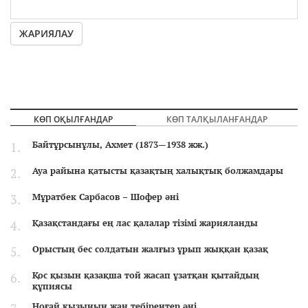
ЖАРИЯЛАУ
КӨП ОҚЫЛҒАНДАР
КӨП ТАЛҚЫЛАНҒАНДАР
Байтұрсынұлы, Ахмет (1873—1938 жж.)
Ауа райына қатысты қазақтың халықтық болжамдары
Мұратбек Сарбасов – Шофер әні
Қазақстандағы ең лас қалалар тізімі жарияланды
Орыстың бес солдатын жалғыз ұрып жыққан қазақ
Қос қызын қазақша той жасап ұзатқан қытайдың
құпиясы
Ноғай қызының жан тебірентер әні