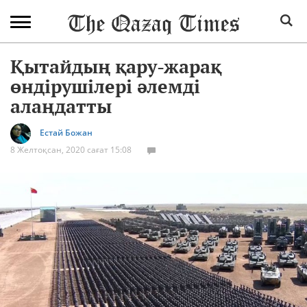
Қытайдың қару-жарақ
өндірушілері әлемді
алаңдатты
Естай Божан
8 Желтоқсан, 2020 сағат 15:08