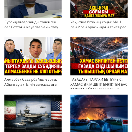
Субсидиялар заңды төленген
Уақытша бітімнің соңы: АҚШ
бе? Соттағы жауаптар айыптау
пен Иран арасындағы текетірес
тұжырымдарын қайта қарауға
неліктен қайта ушықты?
негіз бола ала ма?
Алмасбек Садырбайдың соты.
ГАЗАДАҒЫ ТАРИХИ БЕТБҰРЫС:
Айыптау актісінің заңсыздығы
ХАМАС ӘКІМШІЛІК БИЛІКТЕН БАС
мен қолдан өсірілген
ТАРТТЫ. АЙМАҚТЫ ЕНДІ КІМ
миллиондар
БАСҚАРАДЫ?