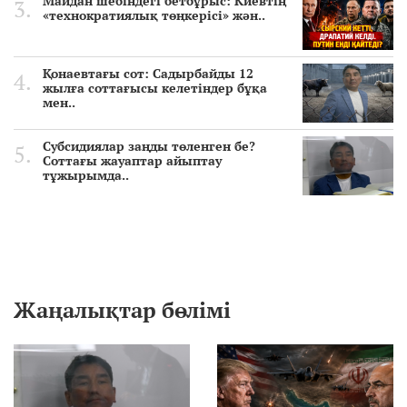
Майдан шебіндегі бетбұрыс: Киевтің
«технократиялық төңкерісі» жән..
Қонаевтағы сот: Садырбайды 12
жылға соттағысы келетіндер бұқа
мен..
Субсидиялар заңды төленген бе?
Соттағы жауаптар айыптау
тұжырымда..
Жаңалықтар бөлімі