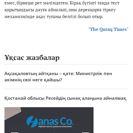
емес, бірнеше рет мәлімдеген. Бірақ бүгінгі таңда тест
қорытындысы дауға айналып, оны дерекқорға тіркеу
механизмінде ақау туғаны белгілі болып отыр.
"The Qazaq Times"
Ұқсас жазбалар
Ақсақаловтың айтқаны – қате: Министрлік пен
әкімнің сөзі неге қайшы?
Қостанай облысы Ресейдің сынақ алаңына айналмақ