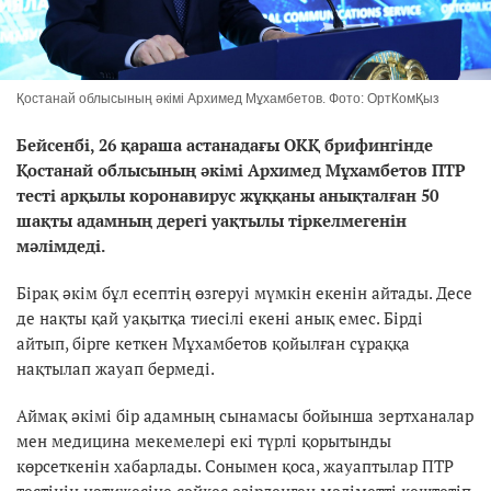
Қостанай облысының әкімі Архимед Мұхамбетов. Фото: ОртКомҚыз
Бейсенбі, 26 қараша астанадағы ОКҚ брифингінде
Қостанай облысының әкімі Архимед Мұхамбетов ПТР
тесті арқылы коронавирус жұққаны анықталған 50
шақты адамның дерегі уақтылы тіркелмегенін
мәлімдеді.
Бірақ әкім бұл есептің өзгеруі мүмкін екенін айтады. Десе
де нақты қай уақытқа тиесілі екені анық емес. Бірді
айтып, бірге кеткен Мұхамбетов қойылған сұраққа
нақтылап жауап бермеді.
Аймақ әкімі бір адамның сынамасы бойынша зертханалар
мен медицина мекемелері екі түрлі қорытынды
көрсеткенін хабарлады. Сонымен қоса, жауаптылар ПТР
тестінің нәтижесіне сәйкес әзірленген мәліметті кештетіп