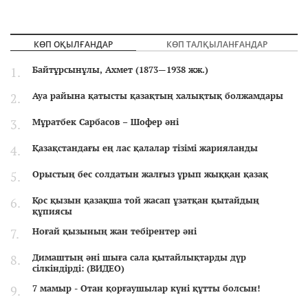
КӨП ОҚЫЛҒАНДАР
КӨП ТАЛҚЫЛАНҒАНДАР
Байтұрсынұлы, Ахмет (1873—1938 жж.)
Ауа райына қатысты қазақтың халықтық болжамдары
Мұратбек Сарбасов – Шофер әні
Қазақстандағы ең лас қалалар тізімі жарияланды
Орыстың бес солдатын жалғыз ұрып жыққан қазақ
Қос қызын қазақша той жасап ұзатқан қытайдың
құпиясы
Ноғай қызының жан тебірентер әні
Димаштың әні шыға сала қытайлықтарды дүр
сілкіндірді: (ВИДЕО)
7 мамыр - Отан қорғаушылар күні құтты болсын!