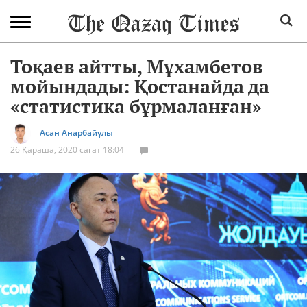
Тоқаев айтты, Мұхамбетов
мойындады: Қостанайда да
«статистика бұрмаланған»
Асан Анарбайұлы
26 Қараша, 2020 сағат 18:04