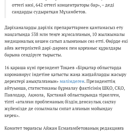
оттегі көзі, 642 оттегі концентраторы бар», – деді
сандарды судыратқан Мұхамбетов.
Дәріханаларды дәрілік препараттармен қамтамасыз ету
мақсатында 538 млн теңге жұмсалғанын, 10 жылжымалы
медициналық кешен сатып алынғанын сөз етті. Өңірде екі
айға жетерліктей дәрі-дәрмек пен қорғаныс құралдары
барына сендіруге тырысты.
16 қараша күні президент Тоқаев «Бірқатар облыстарда
коронавирус індетіне қатысты жаңа жағдайларды жасыру
деректері анықталғанын»
мәлімдеген
. Президенттің
айтуынша, статистиканы бұрмалау фактісінің ШҚО, СҚО,
Павлодар, Ақмола, Қостанай облыстарында тіркелген,
тіпті «аталған проблеманың біздің денсаулық сақтау
жүйемізде де созылмалы сипат алғанын мойындау
керек».
Комитет төрағасы Айжан Есмағамбетованың редакцияға