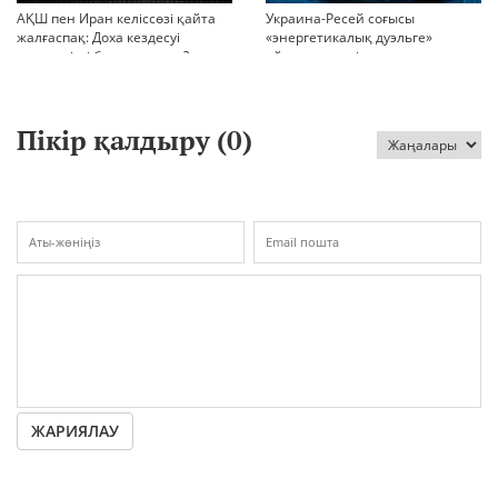
АҚШ пен Иран келіссөзі қайта
Украина-Ресей соғысы
жалғаспақ: Доха кездесуі
«энергетикалық дуэльге»
шиеленісті бәсеңдете ме?
айналып кетті
Пікір қалдыру (
0
)
ЖАРИЯЛАУ