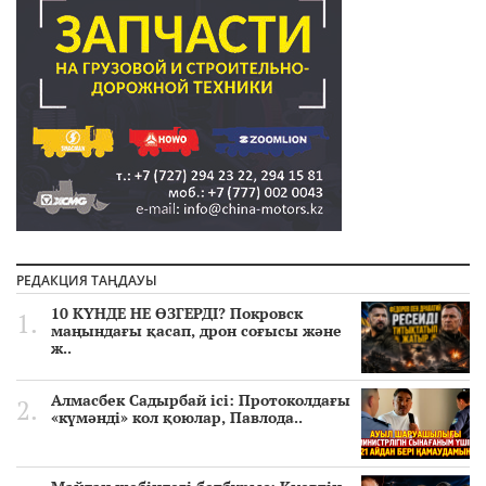
РЕДАКЦИЯ ТАҢДАУЫ
10 КҮНДЕ НЕ ӨЗГЕРДІ? Покровск
маңындағы қасап, дрон соғысы және
ж..
Алмасбек Садырбай ісі: Протоколдағы
«күмәнді» кол қоюлар, Павлода..