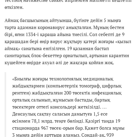
өткізген.
Аймақ басшысының айтуынша, бүгінге дейін 5 мыңға
тарта адамнан коронавирус анықталған. Мұның бестен
бірі, яғни 1334-і қараша айына тиесілі. Сол себепті де 9
қарашадан бері өңір вирус жұқтыру қатері жоғары «қызыл
аймақ» санатына енгізілген. 19 қазаннан бастап
санитарлық блок-бекеттер орнатылып, артынан карантин
күшейген өңірде ахуал әлі де жақсара қойған жоқ.
«Биылғы жоғары технологиялық медициналық
жабдықтармен (компьютерлік томограф, цифрлық
рентген) жабдықталған 200 төсектік инфекциялық
орталық салынып, жұмысын бастады, барлық
төсектерге оттегі консольдері жеткізілді. …
Денсаулық сақтау саласын дамытуға 1,5 есе
өсіммен 78,1 млрд. теңге бөлінді. Қазіргі таңда 19
стационарда 967 төсек-орын бар. Қажет болса мұны
3 мыңға дейін арттыра аламыз. Сондай-ақ, 939