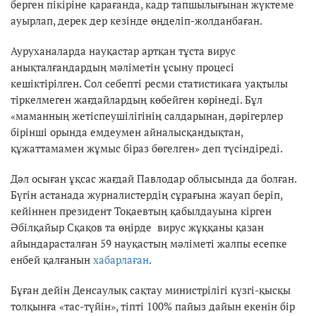
берген пікіріне қарағанда, кадр тапшылығынан жүктеме
ауырлап, дерек дер кезінде өңделіп-жолданбаған.
Ауруханаларда науқастар артқан тұста вирус
анықталғандардың мәліметін ұсыну процесі
кешіктірілген. Сол себепті ресми статистикаға уақтылы
тіркелмеген жағдайлардың көбейген көрінеді. Бұл
«маманның жетіспеушілігінің салдарынан, дәрігерлер
бірінші орында емдеумен айналысқандықтан,
құжаттамамен жұмыс біраз бөгелген» деп түсіндіреді.
Дәл осыған ұқсас жағдай Павлодар облысында да болған.
Бүгін астанада журналистердің сұрағына жауап беріп,
кейіннен президент Тоқаевтың қабылдауына кірген
Әбілқайыр Сқақов та өңірде вирус жұққаны қазан
айындарасталған 59 науқастың мәліметі жалпы есепке
енбей қалғанын
хабарлаған
.
Бұған дейін Денсаулық сақтау министрілігі күзгі-қысқы
толқынға «тас-түйін», тіпті 100% пайыз дайын екенін бір