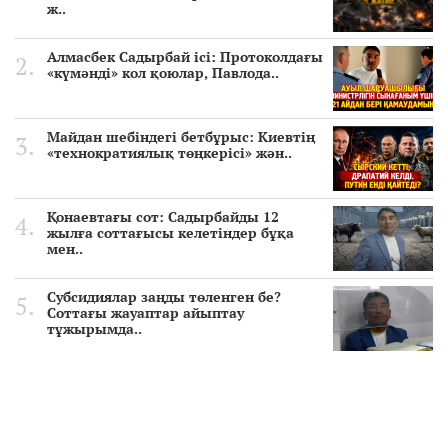
ж..
Алмасбек Садырбай ісі: Протоколдағы
«күмәнді» кол қоюлар, Павлода..
Майдан шебіндегі бетбұрыс: Киевтің
«технократиялық төңкерісі» жән..
Қонаевтағы сот: Садырбайды 12
жылға соттағысы келетіндер бұқа
мен..
Субсидиялар заңды төленген бе?
Соттағы жауаптар айыптау
тұжырымда..