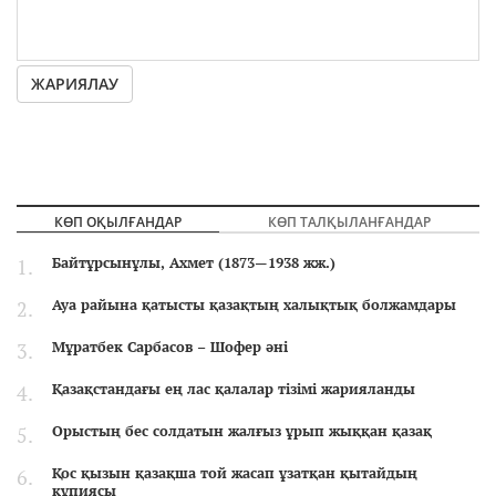
ЖАРИЯЛАУ
КӨП ОҚЫЛҒАНДАР
КӨП ТАЛҚЫЛАНҒАНДАР
Байтұрсынұлы, Ахмет (1873—1938 жж.)
Ауа райына қатысты қазақтың халықтық болжамдары
Мұратбек Сарбасов – Шофер әні
Қазақстандағы ең лас қалалар тізімі жарияланды
Орыстың бес солдатын жалғыз ұрып жыққан қазақ
Қос қызын қазақша той жасап ұзатқан қытайдың
құпиясы