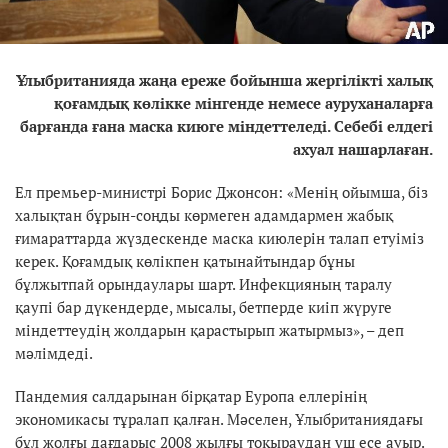
Ұлыбританияда жаңа ереже бойынша жергілікті халық
қоғамдық көлікке мінгенде немесе ауруханаларға
барғанда ғана маска киюге міндеттеледі. Себебі елдегі
ахуал нашарлаған.
Ел премьер-министрі Борис Джонсон: «Менің ойымша, біз
халықтан бұрын-соңды көрмеген адамдармен жабық
ғимараттарда жүздескенде маска киюлерін талап етуіміз
керек. Қоғамдық көлікпен қатынайтындар бұны
бұлжытпай орындаулары шарт. Инфекцияның таралу
қаупі бар дүкендерде, мысалы, бетперде киіп жүруге
міндеттеудің жолдарын қарастырып жатырмыз», – деп
мәлімдеді.
Пандемия салдарынан бірқатар Еуропа еллерінің
экономикасы тұралап қалған. Мәселен, Ұлыбританиядағы
бұл жолғы дағдарыс 2008 жылғы тоқыраудан үш есе ауыр.