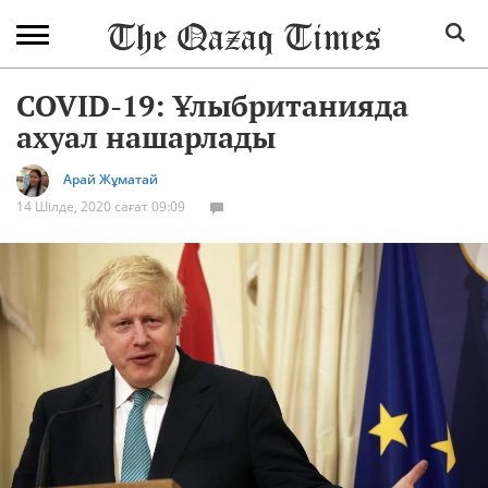
COVID-19: Ұлыбританияда
ахуал нашарлады
Арай Жұматай
14 Шілде, 2020 сағат 09:09