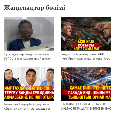
Жаңалықтар бөлімі
Субсидиялар заңды төленген
Уақытша бітімнің соңы: АҚШ
бе? Соттағы жауаптар айыптау
пен Иран арасындағы текетірес
тұжырымдарын қайта қарауға
неліктен қайта ушықты?
негіз бола ала ма?
Алмасбек Садырбайдың соты.
ГАЗАДАҒЫ ТАРИХИ БЕТБҰРЫС:
Айыптау актісінің заңсыздығы
ХАМАС ӘКІМШІЛІК БИЛІКТЕН БАС
мен қолдан өсірілген
ТАРТТЫ. АЙМАҚТЫ ЕНДІ КІМ