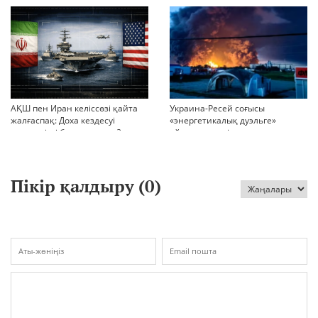
миллиондар
БАСҚАРАДЫ?
АҚШ пен Иран келіссөзі қайта
Украина-Ресей соғысы
жалғаспақ: Доха кездесуі
«энергетикалық дуэльге»
шиеленісті бәсеңдете ме?
айналып кетті
Пікір қалдыру (
0
)