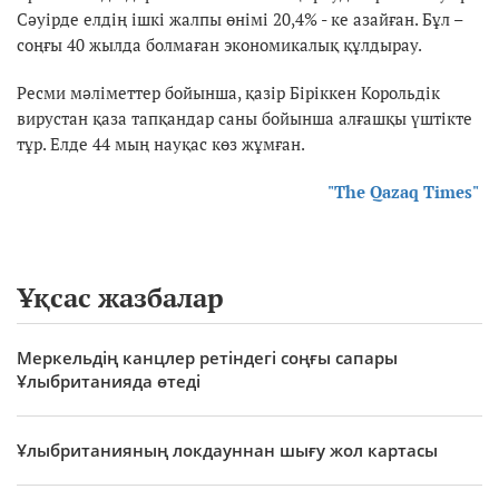
Сәуірде елдің ішкі жалпы өнімі 20,4% - ке азайған. Бұл –
соңғы 40 жылда болмаған экономикалық құлдырау.
Ресми мәліметтер бойынша, қазір Біріккен Корольдік
вирустан қаза тапқандар саны бойынша алғашқы үштікте
тұр. Елде 44 мың науқас көз жұмған.
"The Qazaq Times"
Ұқсас жазбалар
Меркельдің канцлер ретіндегі соңғы сапары
Ұлыбританияда өтеді
Ұлыбританияның локдауннан шығу жол картасы