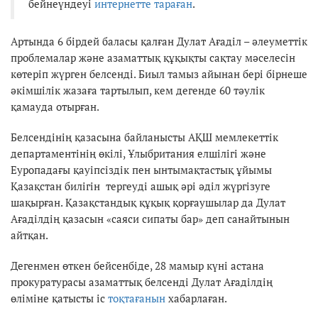
бейнеүндеуі
интернетте тараған
.
Артында 6 бірдей баласы қалған Дулат Ағаділ – әлеуметтік
проблемалар және азаматтық құқықты сақтау мәселесін
көтеріп жүрген белсенді. Биыл тамыз айынан бері бірнеше
әкімшілік жазаға тартылып, кем дегенде 60 тәулік
қамауда отырған.
Белсендінің қазасына байланысты АҚШ мемлекеттік
департаментінің өкілі, Ұлыбритания елшілігі және
Еуропадағы қауіпсіздік пен ынтымақтастық ұйымы
Қазақстан билігін тергеуді ашық әрі әділ жүргізуге
шақырған. Қазақстандық құқық қорғаушылар да Дулат
Ағаділдің қазасын «саяси сипаты бар» деп санайтынын
айтқан.
Дегенмен өткен бейсенбіде, 28 мамыр күні астана
прокуратурасы азаматтық белсенді Дулат Ағаділдің
өліміне қатысты іс
тоқтағанын
хабарлаған.