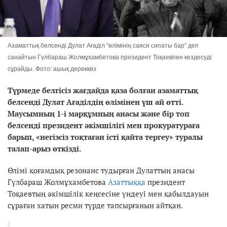
Азаматтық белсенді Дулат Ағаділ "өлімінің саяси сипаты бар" деп
санайтын Гүлбараш Жолмұхамбетова президент Тоқаевпен кездесуді
сұрайды. Фото: ашық дереккөз
Түрмеде белгісіз жағдайда қаза болған азаматтық
белсенді Дулат Ағаділдің өлімінен үш ай өтті.
Маусымның 1-і марқұмның анасы және бір топ
белсенді президент әкімшілігі мен прокуратураға
барып, «негізсіз тоқтаған істі қайта тергеу» туралы
талап-арыз өткізді.
Өлімі қоғамдық резонанс тудырған Дулаттың анасы
Гүлбараш Жолмұхамбетова
Азаттыққа
президент
Тоқаевтың әкімшілік кеңсесіне үндеуі мен қабылдауын
сұраған хатын ресми түрде тапсырғанын айтқан.