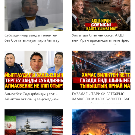
Субсидиялар заңды төленген
Уақытша бітімнің соңы: АҚШ
бе? Соттағы жауаптар айыптау
пен Иран арасындағы текетірес
тұжырымдарын қайта қарауға
неліктен қайта ушықты?
негіз бола ала ма?
Алмасбек Садырбайдың соты.
ГАЗАДАҒЫ ТАРИХИ БЕТБҰРЫС:
Айыптау актісінің заңсыздығы
ХАМАС ӘКІМШІЛІК БИЛІКТЕН БАС
мен қолдан өсірілген
ТАРТТЫ. АЙМАҚТЫ ЕНДІ КІМ
миллиондар
БАСҚАРАДЫ?