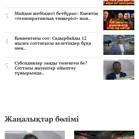
Майдан шебіндегі бетбұрыс: Киевтің
«технократиялық төңкерісі» жән..
Қонаевтағы сот: Садырбайды 12
жылға соттағысы келетіндер бұқа
мен..
Субсидиялар заңды төленген бе?
Соттағы жауаптар айыптау
тұжырымда..
Жаңалықтар бөлімі