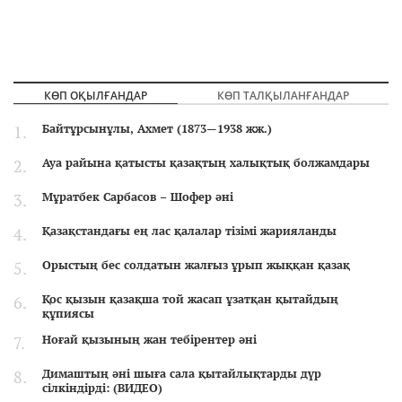
КӨП ОҚЫЛҒАНДАР
КӨП ТАЛҚЫЛАНҒАНДАР
Байтұрсынұлы, Ахмет (1873—1938 жж.)
Ауа райына қатысты қазақтың халықтық болжамдары
Мұратбек Сарбасов – Шофер әні
Қазақстандағы ең лас қалалар тізімі жарияланды
Орыстың бес солдатын жалғыз ұрып жыққан қазақ
Қос қызын қазақша той жасап ұзатқан қытайдың
құпиясы
Ноғай қызының жан тебірентер әні
Димаштың әні шыға сала қытайлықтарды дүр
сілкіндірді: (ВИДЕО)