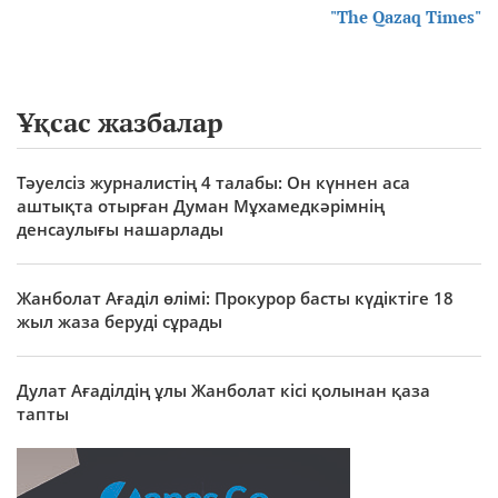
"The Qazaq Times"
Ұқсас жазбалар
Тәуелсіз журналистің 4 талабы: Он күннен аса
аштықта отырған Думан Мұхамедкәрімнің
денсаулығы нашарлады
Жанболат Ағаділ өлімі: Прокурор басты күдіктіге 18
жыл жаза беруді сұрады
Дулат Ағаділдің ұлы Жанболат кісі қолынан қаза
тапты