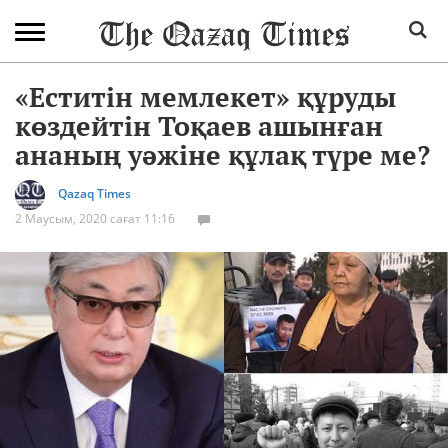
«Еститін мемлекет» құруды
көздейтін Тоқаев ашынған
ананың уәжіне құлақ түре ме?
Qazaq Times
2 Маусым, 2020 сағат 11:16