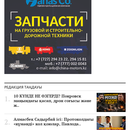
РЕДАКЦИЯ ТАҢДАУЫ
10 КҮНДЕ НЕ ӨЗГЕРДІ? Покровск
маңындағы қасап, дрон соғысы және
ж..
Алмасбек Садырбай ісі: Протоколдағы
«күмәнді» кол қоюлар, Павлода..