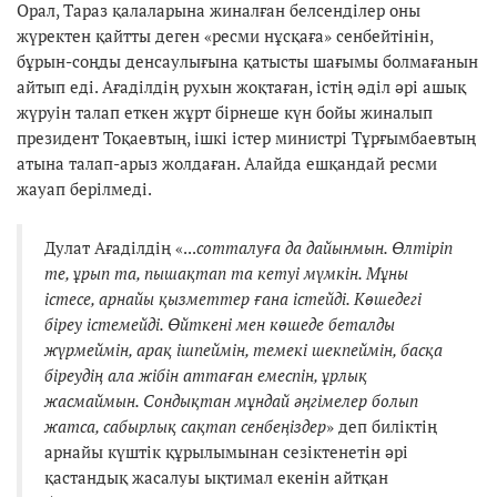
Орал, Тараз қалаларына жиналған белсенділер оны
жүректен қайтты деген «ресми нұсқаға» сенбейтінін,
бұрын-соңды денсаулығына қатысты шағымы болмағанын
айтып еді. Ағаділдің рухын жоқтаған, істің әділ әрі ашық
жүруін талап еткен жұрт бірнеше күн бойы жиналып
президент Тоқаевтың, ішкі істер министрі Тұрғымбаевтың
атына талап-арыз жолдаған. Алайда ешқандай ресми
жауап берілмеді.
Дулат Ағаділдің «...
сотталуға да дайынмын. Өлтіріп
те, ұрып та, пышақтап та кетуі мүмкін. Мұны
істесе, арнайы қызметтер ғана істейді. Көшедегі
біреу істемейді. Өйткені мен көшеде беталды
жүрмеймін, арақ ішпеймін, темекі шекпеймін, басқа
біреудің ала жібін аттаған емеспін, ұрлық
жасмаймын. Сондықтан мұндай әңгімелер болып
жатса, сабырлық сақтап сенбеңіздер
» деп биліктің
арнайы күштік құрылымынан сезіктенетін әрі
қастандық жасалуы ықтимал екенін айтқан