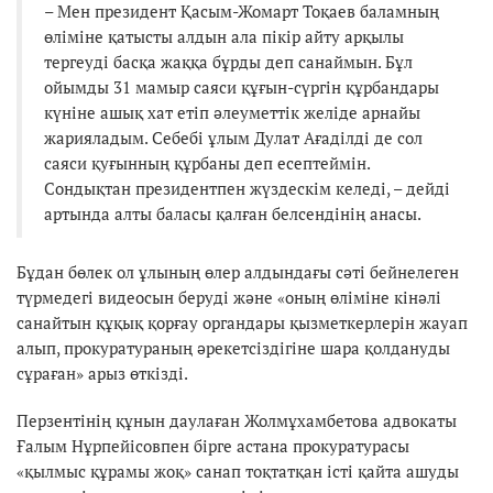
– Мен президент Қасым-Жомарт Тоқаев баламның
өліміне қатысты алдын ала пікір айту арқылы
тергеуді басқа жаққа бұрды деп санаймын. Бұл
ойымды 31 мамыр саяси құғын-сүргін құрбандары
күніне ашық хат етіп әлеуметтік желіде арнайы
жарияладым. Себебі ұлым Дулат Ағаділді де сол
саяси қуғынның құрбаны деп есептеймін.
Сондықтан президентпен жүздескім келеді, – дейді
артында алты баласы қалған белсендінің анасы.
Бұдан бөлек ол ұлының өлер алдындағы сәті бейнелеген
түрмедегі видеосын беруді және «оның өліміне кінәлі
санайтын құқық қорғау органдары қызметкерлерін жауап
алып, прокуратураның әрекетсіздігіне шара қолдануды
сұраған» арыз өткізді.
Перзентінің құнын даулаған Жолмұхамбетова адвокаты
Ғалым Нұрпейісовпен бірге астана прокуратурасы
«қылмыс құрамы жоқ» санап тоқтатқан істі қайта ашуды