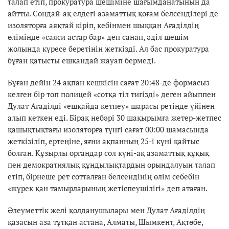
талап етіп, прокуратура шешіміне шағымданатынын да
айтты. Сондай-ақ елдегі азаматтық қоғам белсенділері де
изоляторға аяқтай кіріп, кебінмен шыққан Ағаділдің
өлімінде «саяси астар бар» деп санап, әділ шешім
жолында күресе беретінін жеткізді. Ал бас прокуратура
бұған қатысты ешқандай жауап бермеді.
Бұған дейін 24 ақпан кешкісін сағат 20:48-де формасыз
келген бір топ полицей «сотқа тіл тигізді» деген айыппен
Дулат Ағаділді «ешқайда кетпеу» шарасы ретінде үйінен
алып кеткен еді. Бірақ небәрі 30 шақырымға жетер-жетпес
қашықтықтағы изоляторға түнгі сағат 00:00 шамасында
жеткізіліп, ертеңіне, яғни ақпанның 25-і күні қайтыс
болған. Құзырлы органдар сол күні-ақ азаматтық құқық
пен демократиялық құндылықтардың орындалуын талап
етіп, бірнеше рет сотталған белсендінің өлім себебін
«жүрек қан тамырларының жетіспеушілігі» деп атаған.
Әлеуметтік желі қолданушылары мен Дулат Ағаділдің
қазасын аза тұтқан астана, Алматы, Шымкент, Ақтөбе,