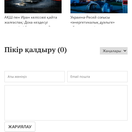
АҚШ пен Иран келіссөзі қайта
Украина-Ресей соғысы
жалғаспақ: Доха кездесуі
«энергетикалық дуэльге»
шиеленісті бәсеңдете ме?
айналып кетті
Пікір қалдыру (
0
)
ЖАРИЯЛАУ