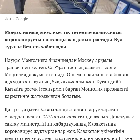
Фото: Google
Моңғолияның мемлекеттік төтенше комиссиясы
коронавирустың алғашқы жағдайын растады. Бұл
туралы Reuters хабарлады.
Науқас Моңғолияға Франциядан Мәскеу арқылы
транзитпен келген. Ол Францияның азаматы және
Моңғолияда жұмыс істейді. Онымен байланыста болған
адамдар анықталып, бақылауға алынған. Бұған дейін
Қытайға ресми іссапармен барған Моңғолия президенті
карнатинге жатқызылған болатын.
Қазіргі уақытта Қазақстанда аталған вирус тараған
елдерден келген 3676 адам карантинде жатыр. Денсаулық
сақтау министрлігінң хабарлауынша, Қазақстанда
коронавирус жұқтырғандар жоқ. Қазақстан үкіметінің
шешімімен вирус көп тараған елдерден келгендер 14 күн