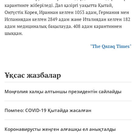
карантинге жіберіледі. Дәл қазіргі уақытта Қытай,
Оңтүстік Корея, Ираннан келген 1053 адам, Германия мен
Испаниядан келген 2849 адам және Италиядан келген 182
адам медициналық бақылауда. 408 адам карантиннен
шыққан.
"The Qazaq Times"
Ұқсас жазбалар
Моңғолия халқы алтыншы президентін сайлайды
Помпео: COVID-19 Қытайда жасалған
Коронавирусты жеңген алғашқы ел анықталды