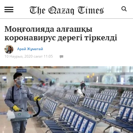
Моңғолияда алғашқы
коронавирус дерегі тіркелді
Арай Жұматай
10 Наурыз, 2020 сағат 11:05