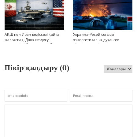
АҚШ пен Иран келіссөзі қайта
Украина-Ресей соғысы
жалғаспақ: Доха кездесуі
«энергетикалық дуэльге»
шиеленісті бәсеңдете ме?
айналып кетті
Пікір қалдыру (
0
)