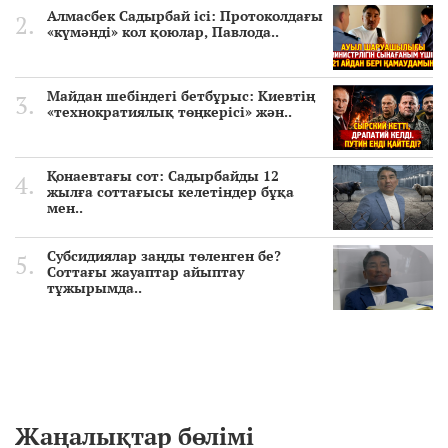
Алмасбек Садырбай ісі: Протоколдағы
«күмәнді» кол қоюлар, Павлода..
Майдан шебіндегі бетбұрыс: Киевтің
«технократиялық төңкерісі» жән..
Қонаевтағы сот: Садырбайды 12
жылға соттағысы келетіндер бұқа
мен..
Субсидиялар заңды төленген бе?
Соттағы жауаптар айыптау
тұжырымда..
Жаңалықтар бөлімі