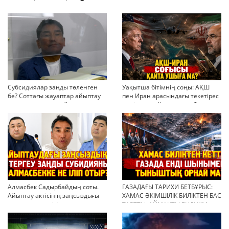
Субсидиялар заңды төленген
Уақытша бітімнің соңы: АҚШ
бе? Соттағы жауаптар айыптау
пен Иран арасындағы текетірес
тұжырымдарын қайта қарауға
неліктен қайта ушықты?
негіз бола ала ма?
Алмасбек Садырбайдың соты.
ГАЗАДАҒЫ ТАРИХИ БЕТБҰРЫС:
Айыптау актісінің заңсыздығы
ХАМАС ӘКІМШІЛІК БИЛІКТЕН БАС
мен қолдан өсірілген
ТАРТТЫ. АЙМАҚТЫ ЕНДІ КІМ
миллиондар
БАСҚАРАДЫ?