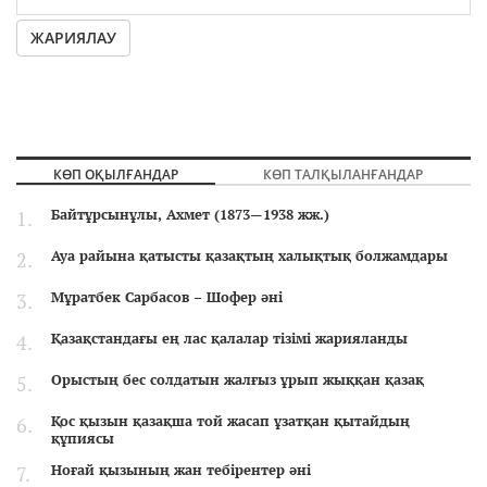
ЖАРИЯЛАУ
КӨП ОҚЫЛҒАНДАР
КӨП ТАЛҚЫЛАНҒАНДАР
Байтұрсынұлы, Ахмет (1873—1938 жж.)
Ауа райына қатысты қазақтың халықтық болжамдары
Мұратбек Сарбасов – Шофер әні
Қазақстандағы ең лас қалалар тізімі жарияланды
Орыстың бес солдатын жалғыз ұрып жыққан қазақ
Қос қызын қазақша той жасап ұзатқан қытайдың
құпиясы
Ноғай қызының жан тебірентер әні