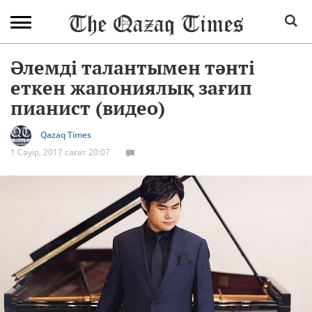
Әлемді талантымен тәнті
еткен жапониялық зағип
пианист (видео)
Qazaq Times
1 Сәуір, 2017 сағат 20:07