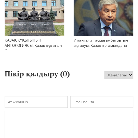
ҚАЗАҚ ҚҰҚЫҒЫНЫҢ
Иманғали Тасмағамбетовтың
АНТОЛОГИЯСЫ: Қазақ құқығын
ақталуы: Қазақ қоғамындағы
бағалау тарихы туралы
пікірталастар
Пікір қалдыру (
0
)