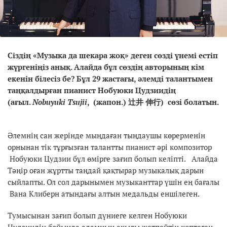
Сіздің «Музыка да шекара жоқ» деген сөзді үнемі естіп
жүргеніңіз анық. Алайда бұл сөздің авторының кім
екенін білесіз бе? Бұл 29 жастағы, әлемді талантымен
таңқалдырған пианист Нобуюки Цудзиидің
(ағыл.
Nobuyuki Tsujii
, (жапон.)
辻井
伸行
)
сөзі болатын.
Әлемнің сан жерінде мыңдаған тыңдаушы көрерменін
орнынан тік тұрғызған талантты пианист әрі композитор
Нобуюки Цудзии бұл өмірге зағип болып келіпті. Алайда
Тәңір оған жұртты таңдай қақтырар музыкалық дарын
сыйлапты. Ол сол дарынымен музыканттар үшін ең бағалы
Вана Клиберн атындағы алтын медальды еншілеген.
Тумысынан зағип болып дүниеге келген Нобуюки
Цудзиидің бойында адамның ақылы жетпейтін көптеген