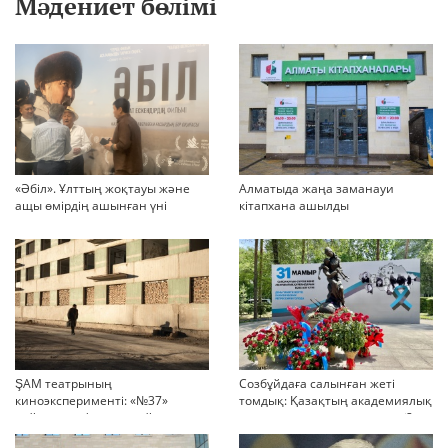
Мәдениет бөлімі
«Әбіл». Ұлттың жоқтауы және
Алматыда жаңа заманауи
ащы өмірдің ашынған үні
кітапхана ашылды
ŞAM театрының
Созбұйдаға салынған жеті
киноэксперименті: «№37»
томдық: Қазақтың академиялық
қойылымы фильмге айналды
тарихы қашан жарық көреді?