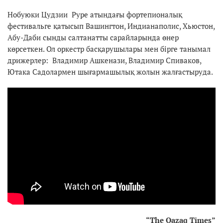
Нобуюки Цудзии Руре атындағы фортепионалық
фестивальге қатысып Вашингтон, Индианаполис, Хьюстон,
Абу-Даби сынды салтанатты сарайларында өнер
көрсеткен. Ол оркестр басқарушылары мен бірге танымал
дрижерлер: Владимир Ашкенази, Владимир Спиваков,
Ютака Садолармен шығармашылық жолын жалғастыруда.
“The Qazaq Times”