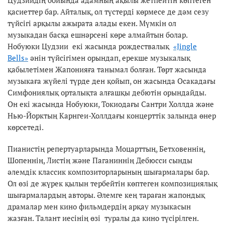
қасиеттер бар. Айталық, ол түстерді көрмесе де дәм сезу
түйсігі арқылы ажырата алады екен. Мүмкін ол
музыкадан басқа ешнәрсені көре алмайтын болар.
Нобуюки Цудзии екі жасында рождествалық
«Jingle
Bells»
әнін түйсігімен орындап, ерекше музыкалық
қабылетімен Жапонияға танымал болған. Төрт жасында
музыкаға жүйелі түрде ден қойып, он жасында Осакадағы
Симфониялық орталықта алғашқы дебютін орындайды.
Он екі жасында Нобуюки, Токиодағы Сантри Холлда және
Нью-Йорктың Карнгеи-Холлдағы концерттік залында өнер
көрсетеді.
Пианистің репертуарларында Моцарттың, Бетховеннің,
Шопеннің, Листің және Паганиннің Дебюсси сынды
әлемдік классик композиторларының шығармалары бар.
Ол өзі де жүрек қылын тербейтін көптеген композициялық
шығармалардың авторы. Әлемге кең тараған жапондық
драмалар мен кино фильмдердің арқау музыкасын
жазған. Талант иесінің өзі туралы да кино түсірілген.