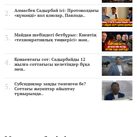
Алмасбек Садырбай ісі: Протоколдағы
«күмәнді» кол қоюлар, Павлода..
Майдан шебіндегі бетбұрыс: Киевтің
«технократиялық төңкерісі» жән..
Қонаевтағы сот: Садырбайды 12
жылға соттағысы келетіндер бұқа
мен..
Субсидиялар заңды төленген бе?
Соттағы жауаптар айыптау
тұжырымда..