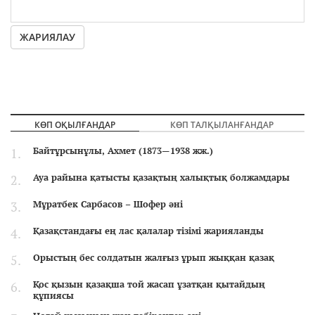
ЖАРИЯЛАУ
КӨП ОҚЫЛҒАНДАР
КӨП ТАЛҚЫЛАНҒАНДАР
Байтұрсынұлы, Ахмет (1873—1938 жж.)
Ауа райына қатысты қазақтың халықтық болжамдары
Мұратбек Сарбасов – Шофер әні
Қазақстандағы ең лас қалалар тізімі жарияланды
Орыстың бес солдатын жалғыз ұрып жыққан қазақ
Қос қызын қазақша той жасап ұзатқан қытайдың
құпиясы