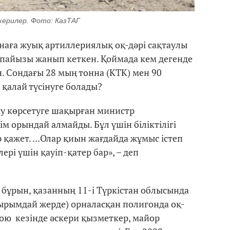
ерилер. Фото: КазТАГ
наға жуық артиллериялық оқ-дәрі сақтаулы
 пайызы жанып кеткен. Қоймада кем дегенде
. Сондағы 28 мың тонна (КТК) мен 90
алай түсінуге болады?
у көрсетуге шақырған министр
ім орындай алмайды. Бұл үшін біліктілігі
қажет. ...Олар қиын жағдайда жұмыс істеп
ері үшін қауіп-қатер бар», – деп
н бұрын, қазанның 11-і Түркістан облысында
ырымдай жерде) орналасқан полигонда оқ-
ою кезінде әскери қызметкер, майор