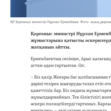
ҚР Қорғаныс министрі Нұрлан Ермекбаев. Фото: ашық дерекк
Қорғаныс министрі Нұрлан Ермекб
жұмыстарына қатысты әскерилерді
жатқанын айтты.
Ермекбаевтың сөзінше, Арыс қаласын
астам адам тартылған. Ол:
– Біз қазір Жоғары бас қолбасшының 
дәріні тезірек шығаруды талап етіп о
қажеттілік бар. Біз ондағы жұмыстар
жұмылдырмаймыз. Тек біліктілігі жоғ
әскери полицейлерді тартамыз. Барл
ететіндер», – деді үкімет кулуарында.