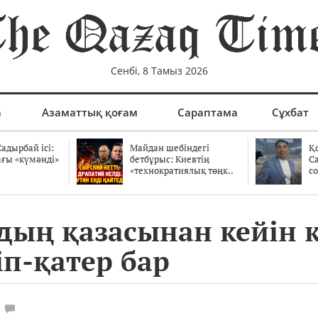
Сенбі, 8 Тамыз 2026
а
Азаматтық қоғам
Сараптама
Сұхбат
адырбай ісі:
Майдан шебіндегі
Қ
ағы «күмәнді»
бетбұрыс: Киевтің
С
.
«технократиялық төңк..
со
ың қазасынан кейін қ
іп-қатер бар