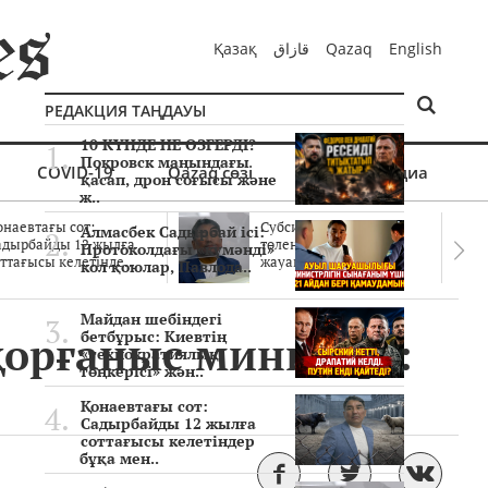
Қазақ
قازاق
Qazaq
English
РЕДАКЦИЯ ТАҢДАУЫ
10 КҮНДЕ НЕ ӨЗГЕРДІ?
Покровск маңындағы
COVID-19
Qazaq сөзі
Мультимедиа
қасап, дрон соғысы және
ж..
онаевтағы сот:
Субсидиялар заңды
Алмасбек Садырбай ісі:
адырбайды 12 жылға
төленген бе? Соттағы
Протоколдағы «күмәнді»
ттағысы келетінде..
жауаптар айыптау..
кол қоюлар, Павлода..
Майдан шебіндегі
орғаныс министрі:
бетбұрыс: Киевтің
«технократиялық
төңкерісі» жән..
Қонаевтағы сот:
Садырбайды 12 жылға
соттағысы келетіндер
бұқа мен..