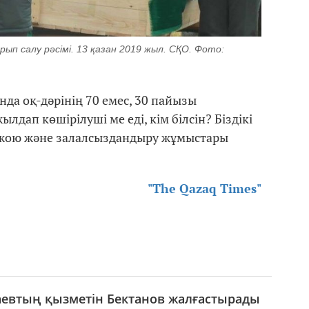
п салу рәсімі. 13 қазан 2019 жыл. СҚО. Фото:
да оқ-дәрінің 70 емес, 30 пайызы
лдап көшірілуші ме еді, кім білсін? Біздікі
 жою және залалсыздандыру жұмыстары
"The Qazaq Times"
евтың қызметін Бектанов жалғастырады