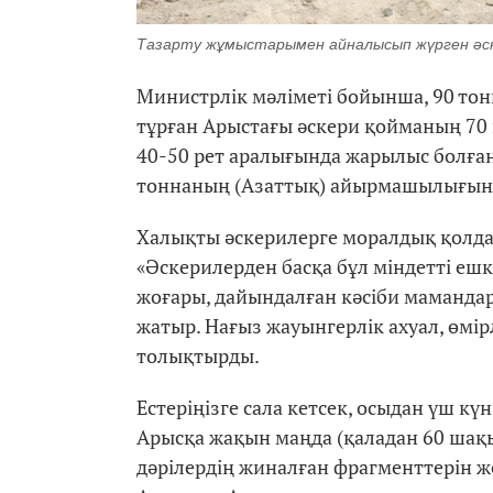
Тазарту жұмыстарымен айналысып жүрген әск
Министрлік мәліметі бойынша, 90 тон
тұрған Арыстағы әскери қойманың 70
40-50 рет аралығында жарылыс болған
тоннаның (Азаттық) айырмашылығын қ
Халықты әскерилерге моралдық қолда
«Әскерилерден басқа бұл міндетті ешк
жоғары, дайындалған кәсіби мамандар 
жатыр. Нағыз жауынгерлік ахуал, өмірл
толықтырды.
Естеріңізге сала кетсек, осыдан үш кү
Арысқа жақын маңда (қаладан 60 шақ
дәрілердің жиналған фрагменттерін ж