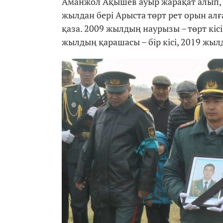
Аманжол Ақышев ауыр жарақат алып, с
жылдан бері Арыста төрт рет орын ал
қаза. 2009 жылдың наурызы – төрт кіс
жылдың қарашасы – бір кісі, 2019 жыл