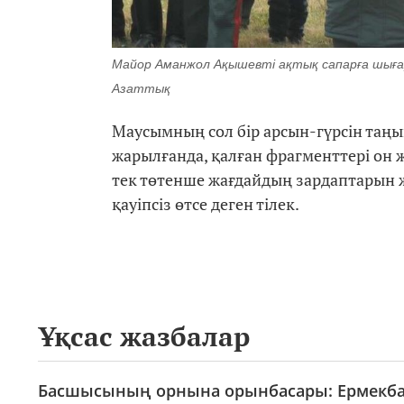
Майор Аманжол Ақышевті ақтық сапарға шығары
Азаттық
Маусымның сол бір арсын-гүрсін таңын
жарылғанда, қалған фрагменттері он жы
тек төтенше жағдайдың зардаптарын
қауіпсіз өтсе деген тілек.
Ұқсас жазбалар
Басшысының орнына орынбасары: Ермекба