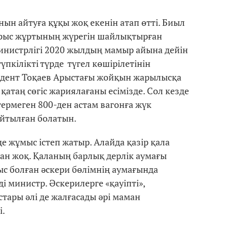
ын айтуға құқы жоқ екенін атап өтті. Биыл
Арыс жұртының жүрегін шайлықтырған
инистрлігі 2020 жылдың мамыр айына дейін
үпкілікті түрде түгел көшірілетінін
зидент Тоқаев Арыстағы жойқын жарылысқа
қатаң сөгіс жариялағаны есімізде. Сол кезде
гермеген 800-ден астам вагонға жүк
айтылған болатын.
е жұмыс істеп жатыр. Алайда қазір қала
ған жоқ. Қаланың барлық дерлік аумағы
ыс болған әскери бөлімнің аумағында
ді министр. Әскерилерге «қауіпті»,
тары әлі де жалғасады әрі маман
і.