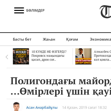
БӨЛІМДЕР
Басты бет
Жаһан
Қоғам
Экономик
10 КҮНДЕ НЕ ӨЗГЕРДІ?
Алмасбек С
Покровск маңындағы
Протоколд
қасап, дрон соғ..
кол қоюла.
Полигондағы майорд
...Өмірлері үшін қау
Асан Анарбайұлы
14 Қазан, 2019 сағат 18:32