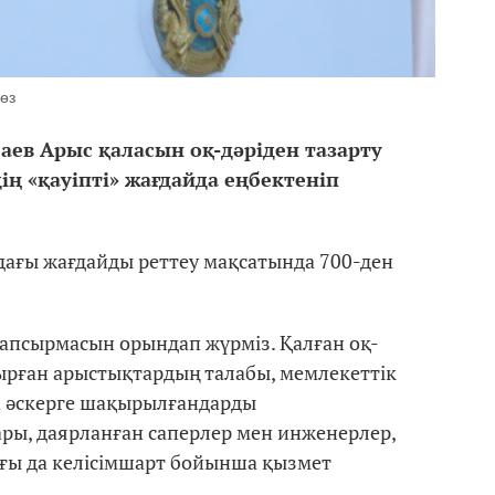
өз
аев Арыс қаласын оқ-дәріден тазарту
ң «қауіпті» жағдайда еңбектеніп
дағы жағдайды реттеу мақсатында 700-ден
тапсырмасын орындап жүрміз. Қалған оқ-
тырған арыстықтардың талабы, мемлекеттік
ға әскерге шақырылғандарды
ары, даярланған саперлер мен инженерлер,
ығы да келісімшарт бойынша қызмет