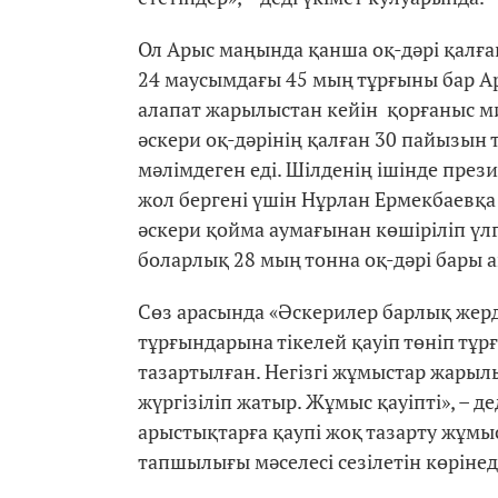
Ол Арыс маңында қанша оқ-дәрі қалған
24 маусымдағы 45 мың тұрғыны бар 
алапат жарылыстан кейін қорғаныс м
әскери оқ-дәрінің қалған 30 пайызын т
мәлімдеген еді. Шілденің ішінде пре
жол бергені үшін Нұрлан Ермекбаевқа 
әскери қойма аумағынан көшіріліп үл
боларлық 28 мың тонна оқ-дәрі бары 
Сөз арасында «Әскерилер барлық жерд
тұрғындарына тікелей қауіп төніп тұр
тазартылған. Негізгі жұмыстар жарыл
жүргізіліп жатыр. Жұмыс қауіпті», – де
арыстықтарға қаупі жоқ тазарту жұмыс
тапшылығы мәселесі сезілетін көрінед