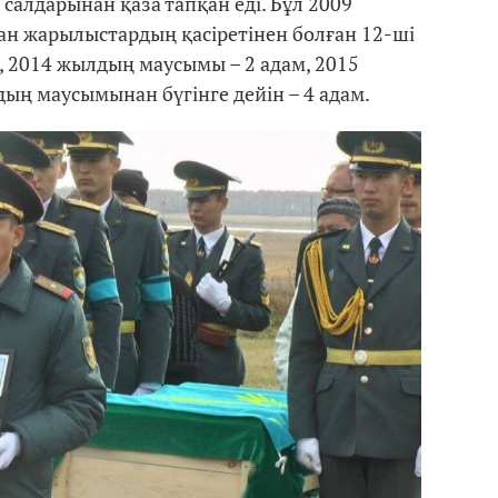
алдарынан қаза тапқан еді. Бұл 2009
ған жарылыстардың қасіретінен болған 12-ші
і, 2014 жылдың маусымы – 2 адам, 2015
дың маусымынан бүгінге дейін – 4 адам.