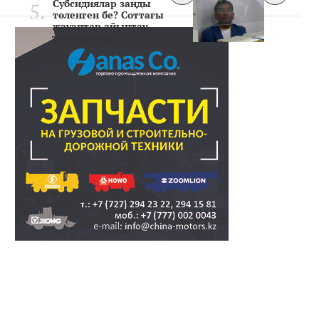
Субсидиялар заңды
төленген бе? Соттағы
жауаптар айыптау
тұжырымда..