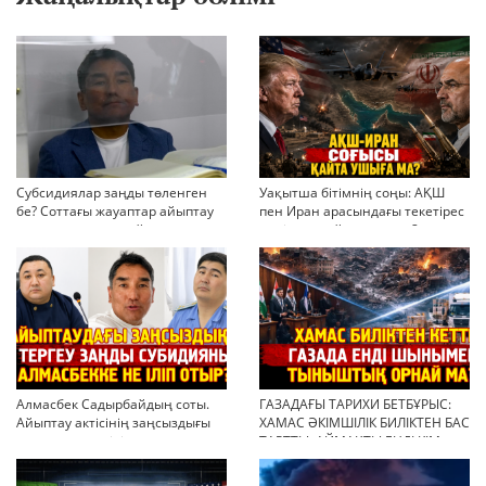
Субсидиялар заңды төленген
Уақытша бітімнің соңы: АҚШ
бе? Соттағы жауаптар айыптау
пен Иран арасындағы текетірес
тұжырымдарын қайта қарауға
неліктен қайта ушықты?
негіз бола ала ма?
Алмасбек Садырбайдың соты.
ГАЗАДАҒЫ ТАРИХИ БЕТБҰРЫС:
Айыптау актісінің заңсыздығы
ХАМАС ӘКІМШІЛІК БИЛІКТЕН БАС
мен қолдан өсірілген
ТАРТТЫ. АЙМАҚТЫ ЕНДІ КІМ
миллиондар
БАСҚАРАДЫ?