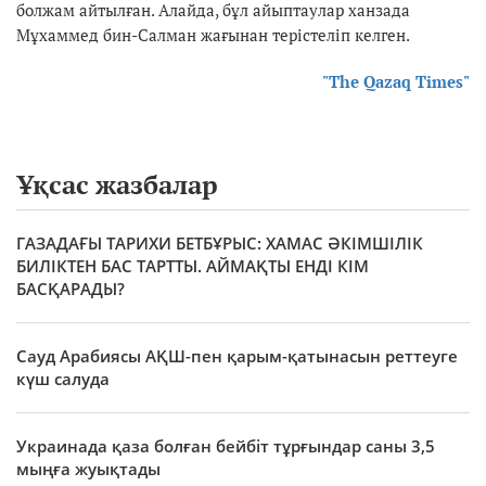
болжам айтылған. Алайда, бұл айыптаулар ханзада
Мұхаммед бин-Салман жағынан терістеліп келген.
"The Qazaq Times"
Ұқсас жазбалар
ГАЗАДАҒЫ ТАРИХИ БЕТБҰРЫС: ХАМАС ӘКІМШІЛІК
БИЛІКТЕН БАС ТАРТТЫ. АЙМАҚТЫ ЕНДІ КІМ
БАСҚАРАДЫ?
Сауд Арабиясы АҚШ-пен қарым-қатынасын реттеуге
күш салуда
Украинада қаза болған бейбіт тұрғындар саны 3,5
мыңға жуықтады