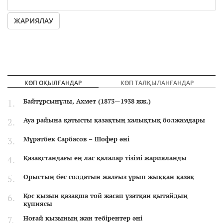
ЖАРИЯЛАУ
КӨП ОҚЫЛҒАНДАР
КӨП ТАЛҚЫЛАНҒАНДАР
Байтұрсынұлы, Ахмет (1873—1938 жж.)
Ауа райына қатысты қазақтың халықтық болжамдары
Мұратбек Сарбасов – Шофер әні
Қазақстандағы ең лас қалалар тізімі жарияланды
Орыстың бес солдатын жалғыз ұрып жыққан қазақ
Қос қызын қазақша той жасап ұзатқан қытайдың
құпиясы
Ноғай қызының жан тебірентер әні