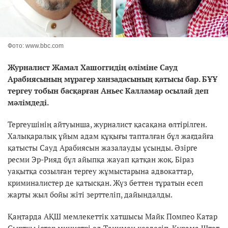
Фото: www.bbc.com
Журналист Жамал Хашоггидің өліміне Сауд
Арабиясының мұрагер ханзадасының қатысы бар. БҰҰ
тергеу тобын басқарған Аньес Калламар осылай деп
мәлімдеді.
Тергеушінің айтуынша, журналист қасақана өлтірілген.
Халықаралық ұйым адам құқығы тапталған бұл жағдайға
қатысты Сауд Арабиясын жазалауды ұсынды. Әзірге
ресми Эр-Рияд бұл айыпқа жауап қатқан жоқ. Біраз
уақытқа созылған тергеу жұмыстарына адвокаттар,
криминалистер де қатысқан. Жүз беттен тұратын есеп
жарты жыл бойы жіті зерттеліп, дайындалды.
Қаңтарда АҚШ мемлекеттік хатшысы Майк Помпео Катар
Сыртқы істер министрі әл-Танимен кездесіп, Құрама Штат