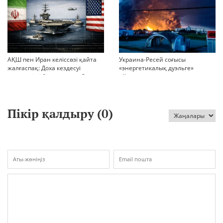
АҚШ пен Иран келіссөзі қайта
Украина-Ресей соғысы
жалғаспақ: Доха кездесуі
«энергетикалық дуэльге»
шиеленісті бәсеңдете ме?
айналып кетті
Пікір қалдыру (
0
)