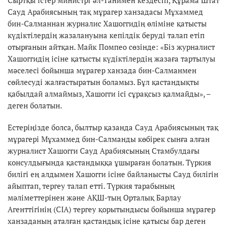
Сауд Арабиясының тақ мұрагер ханзадасы Мұхаммед
бин-Салманнан журналис Хашоггидің өліміне қатысты
күдіктілердің жазалануына кепілдік беруді талап етіп
отырғанын айтқан. Майк Помпео сөзінде: «Біз журналист
Хашоггидің ісіне қатысты күдіктілердің жазаға тартылуы
мәселесі бойынша мұрагер ханзада бин-Салманмен
сөйлесуді жалғастыратын боламыз. Бұл қастандықты
қабылдай алмаймыз, Хашогги ісі сұрақсыз қалмайды», –
деген болатын.
Естеріңізде болса, былтыр қазанда Сауд Арабиясының тақ
мұрагері Мұхаммед бин-Салманды көбірек сынға алған
журналист Хашогги Сауд Арабиясының Стамбулдағы
консулдығында қастандыққа ұшыраған болатын. Түркия
билігі ең алдымен Хашогги ісіне байланысты Сауд билігін
айыптап, тергеу талап етті. Түркия тарабының
мәліметтерінен және АҚШ-тың Орталық Барлау
Агенттігінің (CIA) тергеу қорытындысы бойынша мұрагер
ханзаданың аталған қастандық ісіне қатысы бар деген