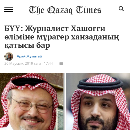
БҰҰ: Журналист Хашогги
өліміне мұрагер ханзаданың
қатысы бар
Арай Жұматай
20 Маусым, 2019 сағат 17:44