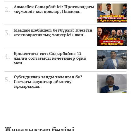
Алмасбек Садырбай ісі: Протоколдағы
«күмәнді» кол қоюлар, Павлода..
Майдан шебіндегі бетбұрыс: Киевтің
«технократиялық төңкерісі» жән..
Қонаевтағы сот: Садырбайды 12
жылға соттағысы келетіндер бұқа
мен..
Субсидиялар заңды төленген бе?
Соттағы жауаптар айыптау
тұжырымда..
Жаңалықтар бөлімі