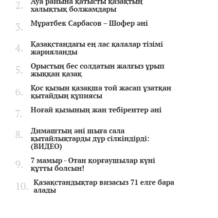
Ауа райына қатысты қазақтың
халықтық болжамдары
Мұратбек Сарбасов – Шофер әні
Қазақстандағы ең лас қалалар тізімі
жарияланды
Орыстың бес солдатын жалғыз ұрып
жыққан қазақ
Қос қызын қазақша той жасап ұзатқан
қытайдың құпиясы
Ноғай қызының жан тебірентер әні
Димаштың әні шыға сала
қытайлықтарды дүр сілкіндірді:
(ВИДЕО)
7 мамыр - Отан қорғаушылар күні
құтты болсын!
Қазақстандықтар визасыз 71 елге бара
алады