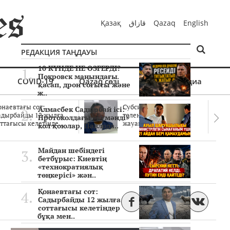
Қазақ
قازاق
Qazaq
English
РЕДАКЦИЯ ТАҢДАУЫ
10 КҮНДЕ НЕ ӨЗГЕРДІ?
Покровск маңындағы
COVID-19
Qazaq сөзі
Мультимедиа
қасап, дрон соғысы және
ж..
онаевтағы сот:
Субсидиялар заңды
Алмасбек Садырбай ісі:
адырбайды 12 жылға
төленген бе? Соттағы
Протоколдағы «күмәнді»
ттағысы келетінде..
жауаптар айыптау..
кол қоюлар, Павлода..
Майдан шебіндегі
бетбұрыс: Киевтің
«технократиялық
төңкерісі» жән..
Қонаевтағы сот:
Садырбайды 12 жылға
соттағысы келетіндер
бұқа мен..