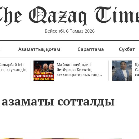
Бейсенбі, 6 Тамыз 2026
а
Азаматтық қоғам
Сараптама
Сұхбат
адырбай ісі:
Майдан шебіндегі
Қ
ағы «күмәнді»
бетбұрыс: Киевтің
С
.
«технократиялық төңк..
со
 азаматы сотталды