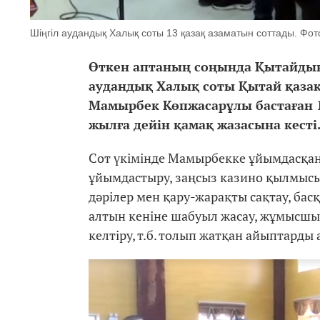
Шіңгіл аудандық Халық соты 13 қазақ азаматын соттады. Фото
Өткен аптаның соңында Қытайды
аудандық Халық соты Қытай қазақ
Мамырбек Көпжасарұлы бастаған 1
жылға дейін қамақ жазасына кесті
Сот үкімінде Мамырбекке ұйымдасқан
ұйымдастыру, заңсыз казино қылмысы
дәрілер мен қару-жарақты сақтау, ба
алтын кеніне шабуыл жасау, жұмысшыл
келтіру, т.б. толып жатқан айыптарды 