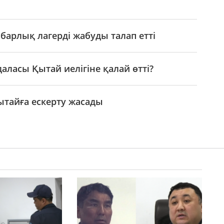
арлық лагерді жабуды талап етті
аласы Қытай иелігіне қалай өтті?
тайға ескерту жасады