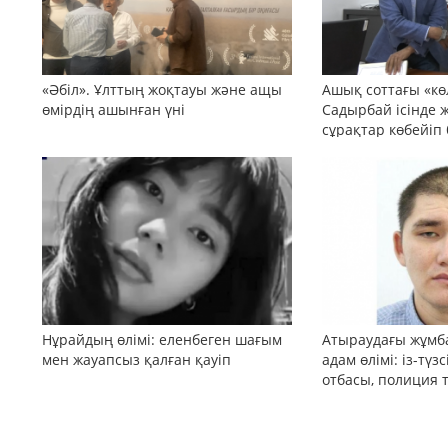
«Әбіл». Ұлттың жоқтауы және ащы
Ашық соттағы «кө
өмірдің ашынған үні
Садырбай ісінде 
сұрақтар көбейіп
Нұрайдың өлімі: еленбеген шағым
Атыраудағы жұмб
мен жауапсыз қалған қауіп
адам өлімі: із-түз
отбасы, полиция 
қоғам реакциясы