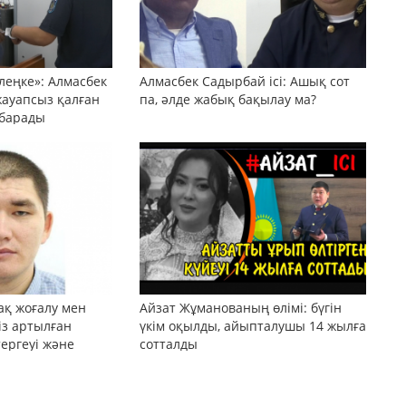
леңке»: Алмасбек
Алмасбек Садырбай ісі: Ашық сот
жауапсыз қалған
па, әлде жабық бақылау ма?
 барады
ақ жоғалу мен
Айзат Жұманованың өлімі: бүгін
сіз артылған
үкім оқылды, айыпталушы 14 жылға
тергеуі және
сотталды