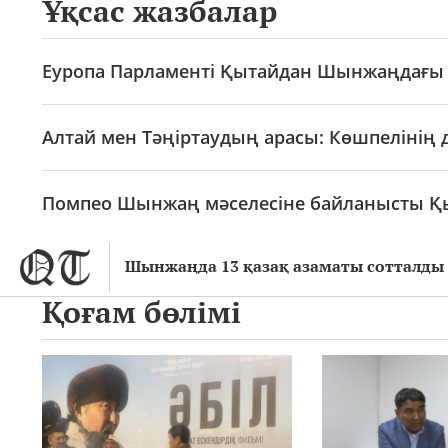
Ұқсас жазбалар
Еуропа Парламенті Қытайдан Шынжаңдағы б
Алтай мен Тәңіртаудың арасы: Көшпелінің д
Помпео Шынжаң мәселесіне байланысты Қы
Шынжаңда 13 қазақ азаматы сотталды
Қоғам бөлімі