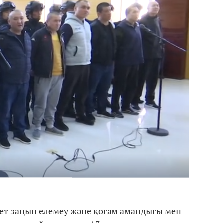
ет заңын елемеу және қоғам амандығы мен