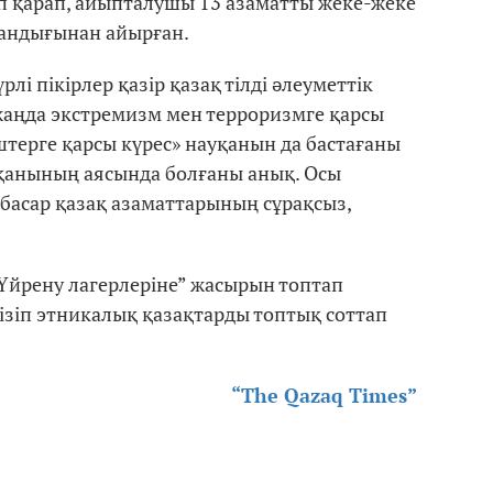
п қарап, айыпталушы 13 азаматты жеке-жеке
стандығынан айырған.
рлі пікірлер қазір қазақ тілді әлеуметтік
жаңда экстремизм мен терроризмге қарсы
штерге қарсы күрес» науқанын да бастағаны
 науқанының аясында болғаны анық. Осы
басар қазақ азаматтарының сұрақсыз,
“Үйрену лагерлеріне” жасырын топтап
кізіп этникалық қазақтарды топтық соттап
“The Qazaq Times”