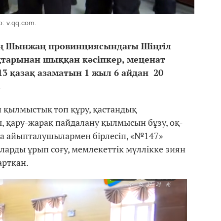
: v.qq.com.
ң Шынжаң провинциясындағы Шіңгіл
тарынан шыққан кәсіпкер, меценат
3 қазақ азаматын 1 жыл 6 айдан 20
.
 қылмыстық топ құру, қастандық
, қару-жарақ пайдалану қылмысын бұзу, оқ-
сқа айыпталушылармен бірлесіп, «№147»
арды ұрып соғу, мемлекеттік мүллікке зиян
артқан.