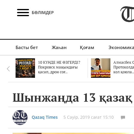
БӨЛІМДЕР
Басты бет
Жаһан
Қоғам
Экономик
10 КҮНДЕ НЕ ӨЗГЕРДІ?
Алмасбек С
Покровск маңындағы
Протоколд
қасап, дрон соғ..
кол қоюла.
Шынжаңда 13 қазақ
Qazaq Times
5 Сәуір, 2019 сағат 15:10