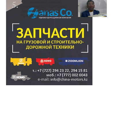
Субсидиялар заңды
төленген бе? Соттағы
жауаптар айыптау
тұжырымда..