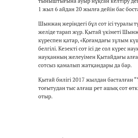
тыныштығына ауыр нұқсан келтіру де
1 жыл 6 айдан 20 жылға дейін бас бо
Шынжаң жеріндегі бұл сот ісі туралы тү
желіде тарап жүр. Қытай үкіметі Шын
күреспен қатар, «Қоғамдағы зұлым кү
белгілі. Кезекті сот ісі де сол күрес
науқанның желеуімен Қытайдағы алға
сотсыз қамалып жатқандары да бар.
Қытай билігі 2017 жылдан басталған 
тоғытудан тыс алғаш рет ашық сот өт
отыр.