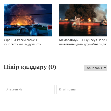
БАСҚАРАДЫ?
Украина-Ресей соғысы
Меморандумның күйреуі: Парсы
«энергетикалық дуэльге»
шығанағындағы дауыл&әлемдік
айналып кетті
тәртіптің сын сағаты соғып тұр
Пікір қалдыру (
0
)