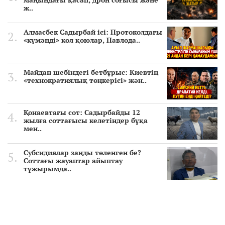
ж..
Алмасбек Садырбай ісі: Протоколдағы
«күмәнді» кол қоюлар, Павлода..
Майдан шебіндегі бетбұрыс: Киевтің
«технократиялық төңкерісі» жән..
Қонаевтағы сот: Садырбайды 12
жылға соттағысы келетіндер бұқа
мен..
Субсидиялар заңды төленген бе?
Соттағы жауаптар айыптау
тұжырымда..