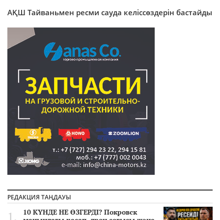
АҚШ Тайваньмен ресми сауда келіссөздерін бастайды
РЕДАКЦИЯ ТАҢДАУЫ
10 КҮНДЕ НЕ ӨЗГЕРДІ? Покровск
маңындағы қасап, дрон соғысы және