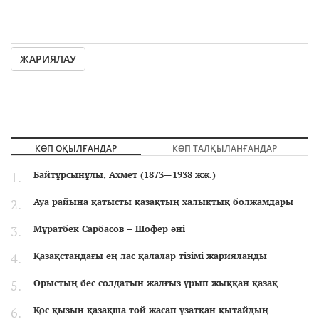
ЖАРИЯЛАУ
КӨП ОҚЫЛҒАНДАР
КӨП ТАЛҚЫЛАНҒАНДАР
Байтұрсынұлы, Ахмет (1873—1938 жж.)
Ауа райына қатысты қазақтың халықтық болжамдары
Мұратбек Сарбасов – Шофер әні
Қазақстандағы ең лас қалалар тізімі жарияланды
Орыстың бес солдатын жалғыз ұрып жыққан қазақ
Қос қызын қазақша той жасап ұзатқан қытайдың