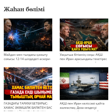
Жаһан бөлімі
Майдан мен тылдағы қажыту
Уақытша бітімнің соңы: АҚШ
соғысы: 12-14 шілдедегі әскери-
пен Иран арасындағы текетірес
стратегиялық ахуал
неліктен қайта ушықты?
ГАЗАДАҒЫ ТАРИХИ БЕТБҰРЫС:
АҚШ пен Иран келіссөзі қайта
ХАМАС ӘКІМШІЛІК БИЛІКТЕН БАС
жалғаспақ: Доха кездесуі
ТАРТТЫ. АЙМАҚТЫ ЕНДІ КІМ
шиеленісті бәсеңдете ме?