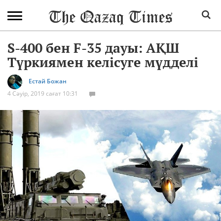
S-400 бен F-35 дауы: АҚШ
Түркиямен келісуге мүдделі
Естай Божан
4 Сәуір, 2019 сағат 10:31