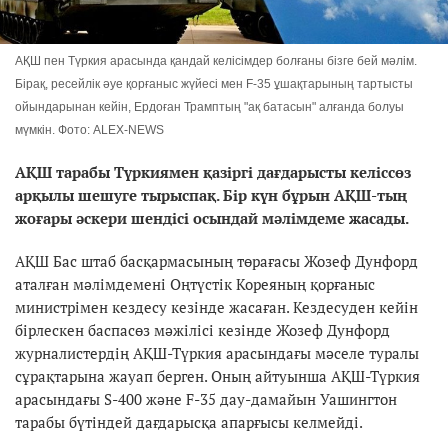
АҚШ пен Түркия арасында қандай келісімдер болғаны бізге бей мәлім.
Бірақ, ресейлік әуе қорғаныс жүйесі мен F-35 ұшақтарының тартысты
ойындарынан кейін, Ердоған Трамптың "ақ батасын" алғанда болуы
мүмкін. Фото: ALEX-NEWS
АҚШ тарабы Түркиямен қазіргі дағдарысты келіссөз
арқылы шешуге тырыспақ. Бір күн бұрын АҚШ-тың
жоғары әскери шендісі осындай мәлімдеме жасады.
АҚШ Бас штаб басқармасының төрағасы Жозеф Дунфорд
аталған мәлімдемені Оңтүстік Кореяның қорғаныс
министрімен кездесу кезінде жасаған. Кездесуден кейін
бірлескен баспасөз мәжілісі кезінде Жозеф Дунфорд
журналистердің АҚШ-Түркия арасындағы мәселе туралы
сұрақтарына жауап берген. Оның айтуынша АҚШ-Түркия
арасындағы S-400 және F-35 дау-дамайын Уашингтон
тарабы бүтіндей дағдарысқа апарғысы келмейді.