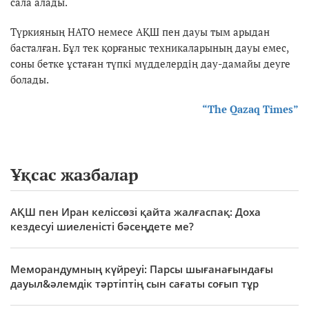
сала алады.
Түркияның НАТО немесе АҚШ пен дауы тым арыдан
басталған. Бұл тек қорғаныс техникаларының дауы емес,
соны бетке ұстаған түпкі мүдделердің дау-дамайы деуге
болады.
“The Qazaq Times”
Ұқсас жазбалар
АҚШ пен Иран келіссөзі қайта жалғаспақ: Доха
кездесуі шиеленісті бәсеңдете ме?
Меморандумның күйреуі: Парсы шығанағындағы
дауыл&әлемдік тәртіптің сын сағаты соғып тұр