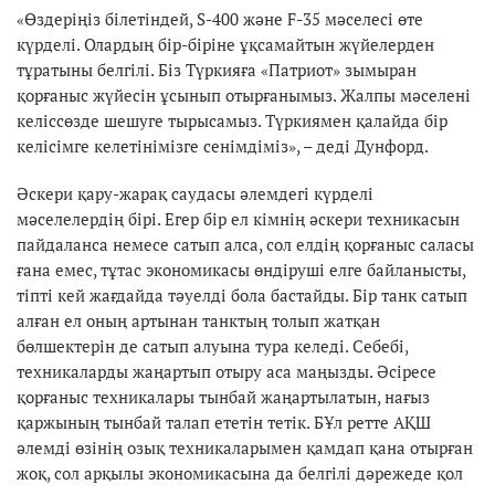
«Өздеріңіз білетіндей, S-400 және F-35 мәселесі өте
күрделі. Олардың бір-біріне ұқсамайтын жүйелерден
тұратыны белгілі. Біз Түркияға «Патриот» зымыран
қорғаныс жүйесін ұсынып отырғанымыз. Жалпы мәселені
келіссөзде шешуге тырысамыз. Түркиямен қалайда бір
келісімге келетінімізге сенімдіміз», – деді Дунфорд.
Әскери қару-жарақ саудасы әлемдегі күрделі
мәселелердің бірі. Егер бір ел кімнің әскери техникасын
пайдаланса немесе сатып алса, сол елдің қорғаныс саласы
ғана емес, тұтас экономикасы өндіруші елге байланысты,
тіпті кей жағдайда тәуелді бола бастайды. Бір танк сатып
алған ел оның артынан танктың толып жатқан
бөлшектерін де сатып алуына тура келеді. Себебі,
техникаларды жаңартып отыру аса маңызды. Әсіресе
қорғаныс техникалары тынбай жаңартылатын, нағыз
қаржының тынбай талап ететін тетік. БҰл ретте АҚШ
әлемді өзінің озық техникаларымен қамдап қана отырған
жоқ, сол арқылы экономикасына да белгілі дәрежеде қол