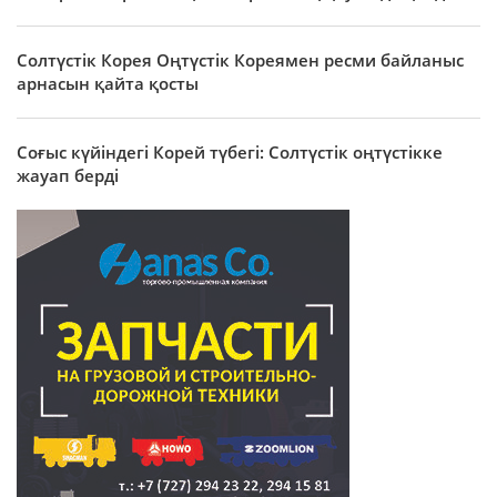
Солтүстік Корея Оңтүстік Кореямен ресми байланыс
арнасын қайта қосты
Соғыс күйіндегі Корей түбегі: Солтүстік оңтүстікке
жауап берді