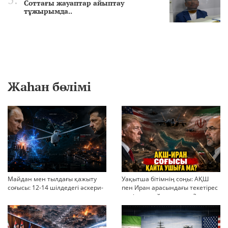
Соттағы жауаптар айыптау
тұжырымда..
Жаһан бөлімі
Майдан мен тылдағы қажыту
Уақытша бітімнің соңы: АҚШ
соғысы: 12-14 шілдедегі әскери-
пен Иран арасындағы текетірес
стратегиялық ахуал
неліктен қайта ушықты?