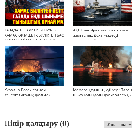
ГАЗАДАҒЫ ТАРИХИ БЕТБҰРЫС:
АҚШ пен Иран келіссөзі қайта
ХАМАС ӘКІМШІЛІК БИЛІКТЕН БАС
жалғаспақ: Доха кездесуі
ТАРТТЫ. АЙМАҚТЫ ЕНДІ КІМ
шиеленісті бәсеңдете ме?
БАСҚАРАДЫ?
Украина-Ресей соғысы
Меморандумның күйреуі: Парсы
«энергетикалық дуэльге»
шығанағындағы дауыл&әлемдік
айналып кетті
тәртіптің сын сағаты соғып тұр
Пікір қалдыру (
0
)