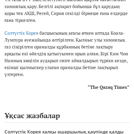
химиялық қару. Белгілі ақпарат бойынша бұл қарудың
қоры тек АҚШ, Ресей, Сирия секілді бірнеше ғана елдерде
ғана тіркелген.
Солтүстік Корея
басшысының ағасы өткен аптада Коала-
Лумпура әуежайында өлтірілген. Қылмыс улы химиялық
газ сіңірілген орамалды құрбанның бетіне лақтыру
арқылы екі әйелдің қатысуымен орын алған. Бірі Ким Чон
Намның көңілін аударып сөзге айналдырып тұрған кезде,
екінші қылмыскер улаған орамалды бетіне лақтырып
үлгерген.
“
The Qazaq Times
”
Ұқсас жазбалар
Солтүстік Корея халқы ашаршылық қаупінде қалды