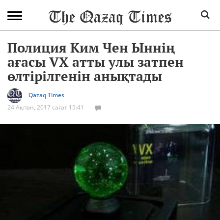
Полиция Ким Чен Ыннің
ағасы VX атты улы затпен
өлтірілгенін анықтады
Qazaq Times
24 Ақпан, 2017 сағат 15:41