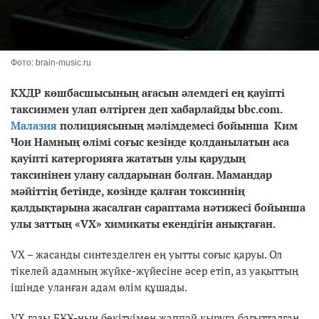
Фото: brain-music.ru
КХДР көшбасшысының ағасын әлемдегі ең қауіпті
таксинмен улап өлтірген деп хабарлайды bbc.com.
Малазия
полициясының мәлімдемесі бойынша Ким
Чон Намның өлімі соғыс кезінде қолданылатын аса
қауіпті катергорияға жататын улы қарудың
таксинінен улану салдарынан болған. Мамандар
мәйіттің бетінде, көзінде қалған токсиннің
қалдықтарына жасалған сараптама нәтижесі бойынша
улы заттың «VX» химикаты екендігін анықтаған.
VX – жасанды синтезделген ең уытты соғыс қаруы. Ол
тікелей адамның жүйке-жүйесіне әсер етіп, аз уақыттың
ішінде уланған адам өлім құшады.
VX газы БҰҰ-ның бекітуімен жаппай қыруға бағытталған