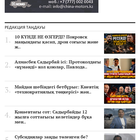
РЕДАКЦИЯ ТАҢДАУЫ
10 КҮНДЕ НЕ ӨЗГЕРДІ? Покровск
маңындағы қасап, дрон соғысы және
ж..
Алмасбек Садырбай ісі: Протоколдағы
«күмәнді» кол қоюлар, Павлода..
Майдан шебіндегі бетбұрыс: Киевтің
«технократиялық төңкерісі» жән..
Қонаевтағы сот: Садырбайды 12
жылға соттағысы келетіндер бұқа
мен..
Субсидиялар заңды төленген бе?