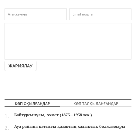
ЖАРИЯЛАУ
КӨП ОҚЫЛҒАНДАР
КӨП ТАЛҚЫЛАНҒАНДАР
Байтұрсынұлы, Ахмет (1873—1938 жж.)
Ауа райына қатысты қазақтың халықтық болжамдары