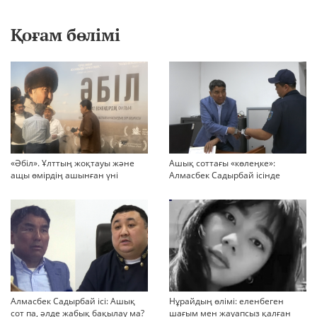
Қоғам бөлімі
«Әбіл». Ұлттың жоқтауы және
Ашық соттағы «көлеңке»:
ащы өмірдің ашынған үні
Алмасбек Садырбай ісінде
жауапсыз қалған сұрақтар
көбейіп барады
Алмасбек Садырбай ісі: Ашық
Нұрайдың өлімі: еленбеген
сот па, әлде жабық бақылау ма?
шағым мен жауапсыз қалған