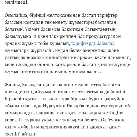
мәлімдеді.
Осылайша, бірінші желтоқсанынан бастап тарифтер
бағасын қайтадан төмендету жұмыстары басталған
болатын. Үкімет басшысы Бақытжан Сағынтаевтың
бақылауына іліккен тақырыппен Бас прокуратурадан
арнайы жұмыс тобы құрылып,
тарифтерді бақылау
жұмыстары жүргізілді. Бұдан бөлек энергетика және
ұлттық экономика министрлігіне арнайы кесте дайындап,
келер жылдың бірінші қаңтарынан бастап қандай жүйеде
жұмыс істейтіндігін дайындау тапсырылды.
Жалпы, Қазақстанда кез келген мемлекеттік бастама
президенттің айтуымен ғана жүзеге асатыны да белгілі.
Бірақ бір қызығы осыдан тура бір жыл бұрын қыркүйек
айының басында Нұрсұлтан Назарбаев дәл осы тұрғын үй-
коммуналдық шаруашығына қатысты заңды жетілдіру
керектігі туралы үкіметке тапсырма берген. Ол "су және
жылу жүйесін модернизациялауға көп қаражат қажет
екенін" айтып: