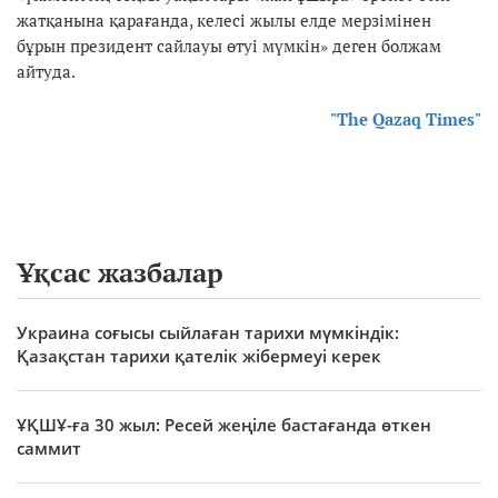
жатқанына қарағанда, келесі жылы елде мерзімінен
бұрын президент сайлауы өтуі мүмкін» деген болжам
айтуда.
"The Qazaq Times"
Ұқсас жазбалар
Украина соғысы сыйлаған тарихи мүмкіндік:
Қазақстан тарихи қателік жібермеуі керек
ҰҚШҰ-ға 30 жыл: Ресей жеңіле бастағанда өткен
саммит