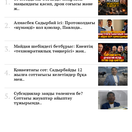
маңындағы қасап, дрон соғысы және
ж..
Алмасбек Садырбай ісі: Протоколдағы
«күмәнді» кол қоюлар, Павлода..
Майдан шебіндегі бетбұрыс: Киевтің
«технократиялық төңкерісі» жән..
Қонаевтағы сот: Садырбайды 12
жылға соттағысы келетіндер бұқа
мен..
Субсидиялар заңды төленген бе?
Соттағы жауаптар айыптау
тұжырымда..