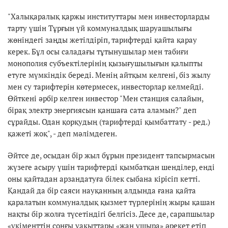
"Халықаралық қаржы институттары мен инвесторларды
тарту үшін Тұрғын үй коммуналдық шаруашылығы
жөніндегі заңды жетілдіріп, тарифтерді қайта қарау
керек. Бұл осы саладағы тұтынушылар мен табиғи
монополия субъектілерінің қызығушылығын қалыпты
етуге мүмкіндік береді. Менің айтқым келгені, біз жылу
мен су тарифтерін көтермесек, инвесторлар келмейді.
Өйткені әрбір келген инвестор "Мен станция салайын,
бірақ электр энергиясын қаншаға сата аламын?" деп
сұрайды. Одан қорқудың (тарифтерді қымбаттату - ред.)
қажеті жоқ", - деп мәлімдеген.
Әйтсе де, осыдан бір жыл бұрын президент тапсырмасын
жүзеге асыру үшін тарифтерді қымбатқан шенділер, енді
оны қайтадан арзандатуға білек сыбана кірісіп кетті.
Қандай да бір саяси науқанның алдында ғана қайта
қаралатын коммуналдық қызмет түрлерінің жыры қашан
нақты бір жолға түсетіндігі белгісіз. Десе де, сарапшылар
«үкіменттің соңғы уақыттары «жан ұшыра» әрекет етіп