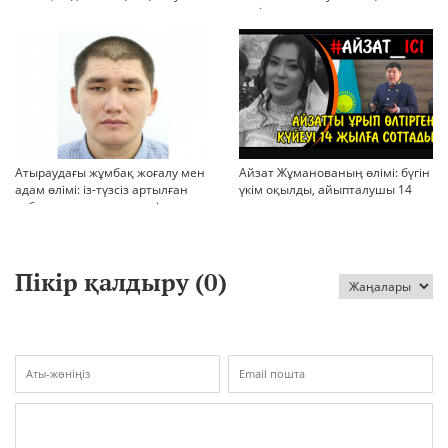
қауіп
Атыраудағы жұмбақ жоғалу мен
Айзат Жұманованың өлімі: бүгін
адам өлімі: із-түзсіз артылған
үкім оқылды, айыпталушы 14
отбасы, полиция тергеуі және
жылға сотталды
қоғам реакциясы
Пікір қалдыру (
0
)