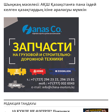
Шыңжаң мәселесі: АҚШ Қазақстанға пана іздей
келген қазақтардың ісіне араласуы мүмкін
РЕДАКЦИЯ ТАҢДАУЫ
10 КҮНДЕ НЕ ӨЗГЕРДІ? Покровск