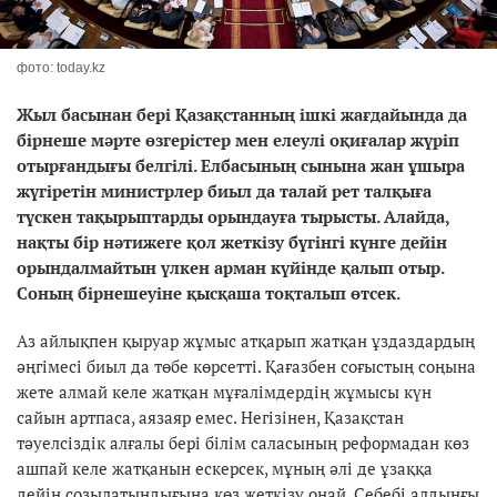
фото: today.kz
Жыл басынан бері Қазақстанның ішкі жағдайында да
бірнеше мәрте өзгерістер мен елеулі оқиғалар жүріп
отырғандығы белгілі. Елбасының сынына жан ұшыра
жүгіретін министрлер биыл да талай рет талқыға
түскен тақырыптарды орындауға тырысты. Алайда,
нақты бір нәтижеге қол жеткізу бүгінгі күнге дейін
орындалмайтын үлкен арман күйінде қалып отыр.
Соның бірнешеуіне қысқаша тоқталып өтсек.
Аз айлықпен қыруар жұмыс атқарып жатқан ұздаздардың
әңгімесі биыл да төбе көрсетті. Қағазбен соғыстың соңына
жете алмай келе жатқан мұғалімдердің жұмысы күн
сайын артпаса, аязаяр емес. Негізінен, Қазақстан
тәуелсіздік алғалы бері білім саласының реформадан көз
ашпай келе жатқанын ескерсек, мұның әлі де ұзаққа
дейін созылатындығына көз жеткізу оңай. Себебі алдыңғы