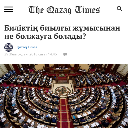
Биліктің биылғы жұмысынан
не болжауға болады?
Qazaq Times
29 Желтоқсан, 2018 сағат 14:45