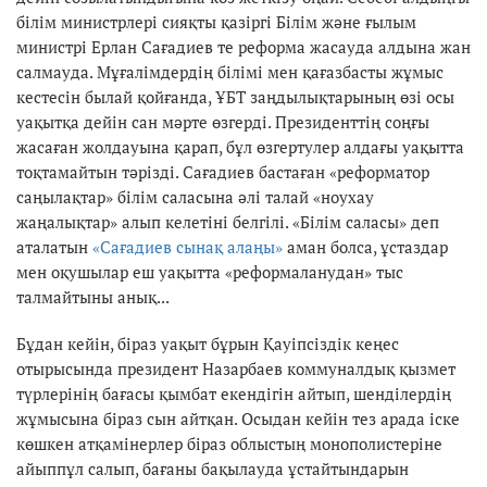
білім министрлері сияқты қазіргі Білім және ғылым
министрі Ерлан Сағадиев те реформа жасауда алдына жан
салмауда. Мұғалімдердің білімі мен қағазбасты жұмыс
кестесін былай қойғанда, ҰБТ заңдылықтарының өзі осы
уақытқа дейін сан мәрте өзгерді. Президенттің соңғы
жасаған жолдауына қарап, бұл өзгертулер алдағы уақытта
тоқтамайтын тәрізді. Сағадиев бастаған «реформатор
саңылақтар» білім саласына әлі талай «ноухау
жаңалықтар» алып келетіні белгілі. «Білім саласы» деп
аталатын
«Сағадиев сынақ алаңы»
аман болса, ұстаздар
мен оқушылар еш уақытта «реформаланудан» тыс
талмайтыны анық...
Бұдан кейін, біраз уақыт бұрын Қауіпсіздік кеңес
отырысында президент Назарбаев коммуналдық қызмет
түрлерінің бағасы қымбат екендігін айтып, шенділердің
жұмысына біраз сын айтқан. Осыдан кейін тез арада іске
көшкен атқамінерлер біраз облыстың монополистеріне
айыппұл салып, бағаны бақылауда ұстайтындарын