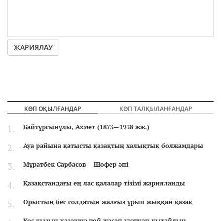
ЖАРИЯЛАУ
КӨП ОҚЫЛҒАНДАР
КӨП ТАЛҚЫЛАНҒАНДАР
Байтұрсынұлы, Ахмет (1873—1938 жж.)
Ауа райына қатысты қазақтың халықтық болжамдары
Мұратбек Сарбасов – Шофер әні
Қазақстандағы ең лас қалалар тізімі жарияланды
Орыстың бес солдатын жалғыз ұрып жыққан қазақ
Қос қызын қазақша той жасап ұзатқан қытайдың