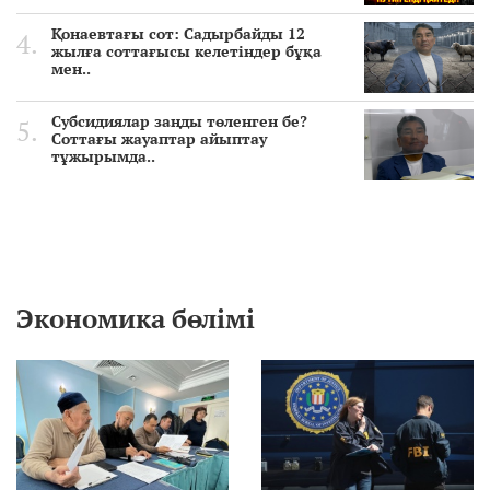
Қонаевтағы сот: Садырбайды 12
жылға соттағысы келетіндер бұқа
мен..
Субсидиялар заңды төленген бе?
Соттағы жауаптар айыптау
тұжырымда..
Экономика бөлімі