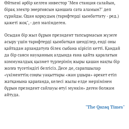
Өйткені әрбір келген инвестор "Мен станция салайын,
бірақ электр энергиясын қаншаға сата аламын?" деп
сұрайды. Одан қорқудың (тарифтерді қымбаттату - ред.)
қажеті жоқ", - деп мәлімдеген.
Осыдан бір жыл бұрын президент тапсырмасын жүзеге
асыру үшін тарифтерді қымбатқан шенділер, енді оны
қайтадан арзандатуға білек сыбана кірісіп кетті. Қандай
да бір саяси науқанның алдында ғана қайта қаралатын
коммуналдық қызмет түрлерінің жыры қашан нақты бір
жолға түсетіндігі белгісіз. Десе де, сарапшылар
«үкіменттің соңғы уақыттары «жан ұшыра» әрекет етіп
жатқанына қарағанда, келесі жылы елде мерзімінен
бұрын президент сайлауы өтуі мүмкін» деген болжам
айтуда.
"The Qazaq Times"