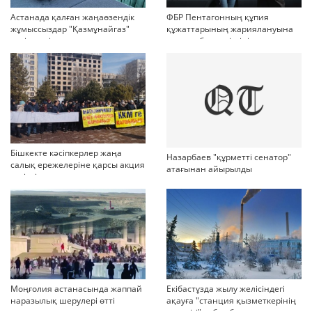
Астанада қалған жаңаөзендік
ФБР Пентагонның құпия
жұмыссыздар "Қазмұнайгаз"
құжаттарының жариялануына
келіссөзді тоқтатып тастады
қатысы бар күдіктіні қамады
дейді
Бішкекте кәсіпкерлер жаңа
Назарбаев "құрметті сенатор"
салық ережелеріне қарсы акция
атағынан айырылды
өткізді
Моңғолия астанасында жаппай
Екібастұзда жылу желісіндегі
наразылық шерулері өтті
ақауға "станция қызметкерінің