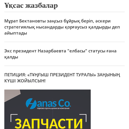
Ұқсас жазбалар
Мұрат Бектановты заңсыз бұйрық беріп, әскери
стратегиялық нысандарды қорғаусыз қалдырды деп
айыптады
Экс президент Назарбаевта "елбасы" статусы ғана
қалды
ПЕТИЦИЯ: «ТҰҢҒЫШ ПРЕЗИДЕНТ ТУРАЛЫ» ЗАҢЫНЫҢ
КҮШІ ЖОЙЫЛСЫН!