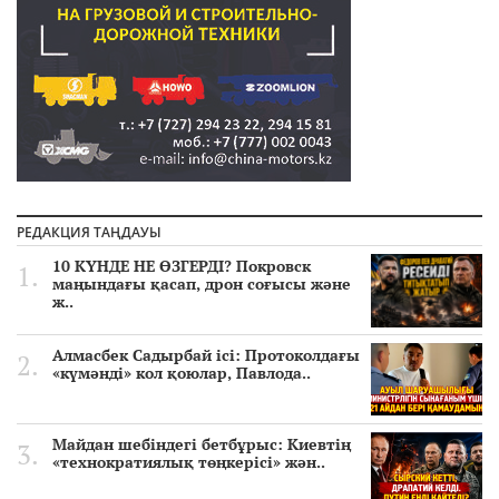
РЕДАКЦИЯ ТАҢДАУЫ
10 КҮНДЕ НЕ ӨЗГЕРДІ? Покровск
маңындағы қасап, дрон соғысы және
ж..
Алмасбек Садырбай ісі: Протоколдағы
«күмәнді» кол қоюлар, Павлода..
Майдан шебіндегі бетбұрыс: Киевтің
«технократиялық төңкерісі» жән..