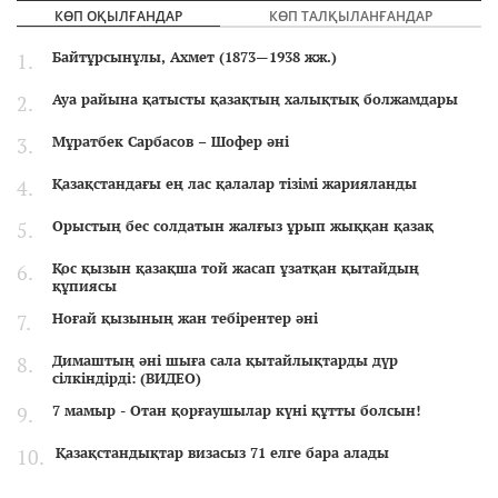
КӨП ОҚЫЛҒАНДАР
КӨП ТАЛҚЫЛАНҒАНДАР
Байтұрсынұлы, Ахмет (1873—1938 жж.)
Ауа райына қатысты қазақтың халықтық болжамдары
Мұратбек Сарбасов – Шофер әні
Қазақстандағы ең лас қалалар тізімі жарияланды
Орыстың бес солдатын жалғыз ұрып жыққан қазақ
Қос қызын қазақша той жасап ұзатқан қытайдың
құпиясы
Ноғай қызының жан тебірентер әні
Димаштың әні шыға сала қытайлықтарды дүр
сілкіндірді: (ВИДЕО)
7 мамыр - Отан қорғаушылар күні құтты болсын!
Қазақстандықтар визасыз 71 елге бара алады