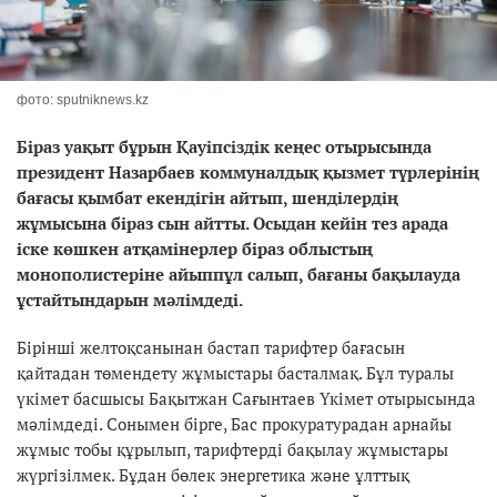
фото: sputniknews.kz
Біраз уақыт бұрын Қауіпсіздік кеңес отырысында
президент Назарбаев коммуналдық қызмет түрлерінің
бағасы қымбат екендігін айтып, шенділердің
жұмысына біраз сын айтты. Осыдан кейін тез арада
іске көшкен атқамінерлер біраз облыстың
монополистеріне айыппұл салып, бағаны бақылауда
ұстайтындарын мәлімдеді.
Бірінші желтоқсанынан бастап тарифтер бағасын
қайтадан төмендету жұмыстары басталмақ. Бұл туралы
үкімет басшысы Бақытжан Сағынтаев Үкімет отырысында
мәлімдеді. Сонымен бірге, Бас прокуратурадан арнайы
жұмыс тобы құрылып, тарифтерді бақылау жұмыстары
жүргізілмек. Бұдан бөлек энергетика және ұлттық