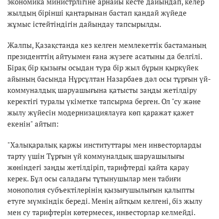
экономика министрлігіне арнайы кесте дайындап, келер
жылдың бірінші қаңтарынан бастап қандай жүйеде
жұмыс істейтіндігін дайындау тапсырылды.
Жалпы, Қазақстанда кез келген мемлекеттік бастаманың
президенттің айтуымен ғана жүзеге асатыны да белгілі.
Бірақ бір қызығы осыдан тура бір жыл бұрын қыркүйек
айының басында Нұрсұлтан Назарбаев дәл осы тұрғын үй-
коммуналдық шаруашығына қатысты заңды жетілдіру
керектігі туралы үкіметке тапсырма берген. Ол "су және
жылу жүйесін модернизациялауға көп қаражат қажет
екенін" айтып:
"Халықаралық қаржы институттары мен инвесторларды
тарту үшін Тұрғын үй коммуналдық шаруашылығы
жөніндегі заңды жетілдіріп, тарифтерді қайта қарау
керек. Бұл осы саладағы тұтынушылар мен табиғи
монополия субъектілерінің қызығушылығын қалыпты
етуге мүмкіндік береді. Менің айтқым келгені, біз жылу
мен су тарифтерін көтермесек, инвесторлар келмейді.