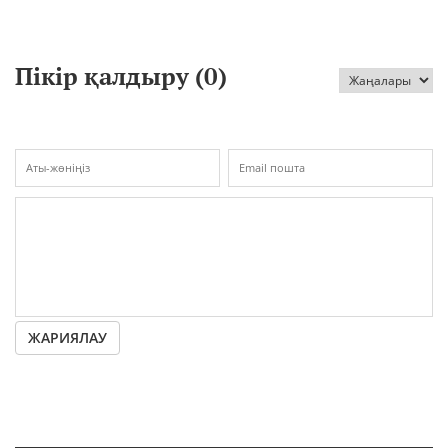
қателігі" себеп болғаны
айтылды
Пікір қалдыру (
0
)
ЖАРИЯЛАУ