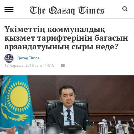
Үкіметтің коммуналдық
қызмет тарифтерінің бағасын
арзандатуының сыры неде?
Qazaq Times
13 Қараша, 2018 сағат 14:15